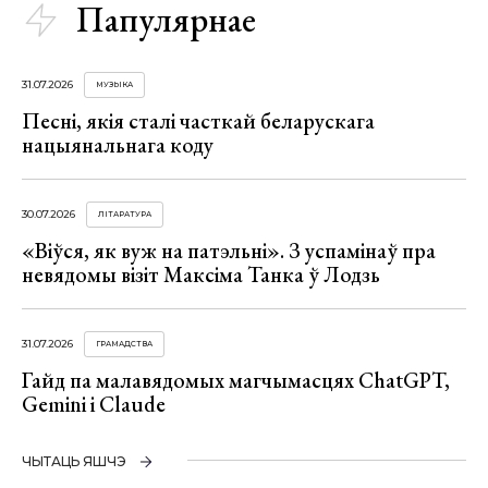
Папулярнае
31.07.2026
МУЗЫКА
Песні, якія сталі часткай беларускага
нацыянальнага коду
30.07.2026
ЛІТАРАТУРА
«Віўся, як вуж на патэльні». З успамінаў пра
невядомы візіт Максіма Танка ў Лодзь
31.07.2026
ГРАМАДСТВА
Гайд па малавядомых магчымасцях ChatGPT,
Gemini і Claude
ЧЫТАЦЬ ЯШЧЭ