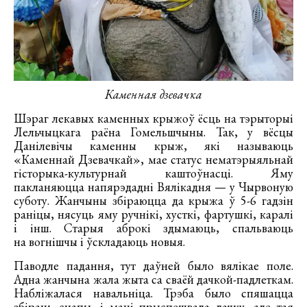
Каменная дзевачка
Шэраг лекавых каменных крыжоў ёсць на тэрыторыі
Лельчыцкага раёна Гомельшчыны. Так, у вёсцы
Данілевічы каменны крыж, які называюць
«Каменнай Дзевачкай», мае статус нематэрыяльнай
гісторыка-культурнай каштоўнасці. Яму
пакланяюцца напярэдадні Вялікадня — у Чырвоную
суботу. Жанчыны збіраюцца да крыжа ў 5-6 гадзін
раніцы, нясуць яму ручнікі, хусткі, фартушкі, каралі
і інш. Старыя аброкі здымаюць, спальваюць
на вогнішчы і ўскладаюць новыя.
Паводле падання, тут даўней было вялікае поле.
Адна жанчына жала жыта са сваёй дачкой-падлеткам.
Набліжалася навальніца. Трэба было спяшацца
збіраць снапы, і маці прыспешвала дачку, але тая