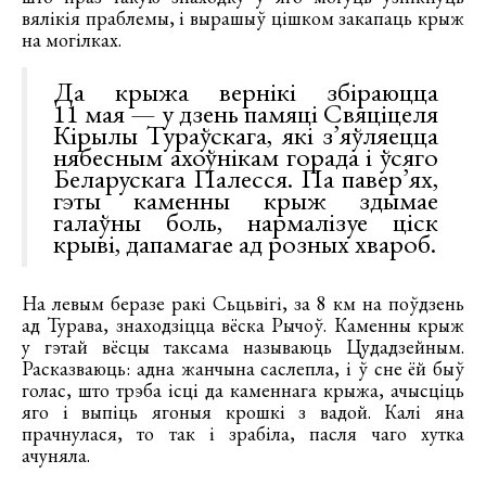
вялікія праблемы, і вырашыў цішком закапаць крыж
на могілках.
Да крыжа вернікі збіраюцца
11 мая — у дзень памяці Свяціцеля
Кірылы Тураўскага, які з’яўляецца
нябесным ахоўнікам горада і ўсяго
Беларускага Палесся. Па павер’ях,
гэты каменны крыж здымае
галаўны боль, нармалізуе ціск
крыві, дапамагае ад розных хвароб.
На левым беразе ракі Сьцьвігі, за 8 км на поўдзень
ад Турава, знаходзіцца вёска Рычоў. Каменны крыж
у гэтай вёсцы таксама называюць Цудадзейным.
Расказваюць: адна жанчына саслепла, і ў сне ёй быў
голас, што трэба ісці да каменнага крыжа, ачысціць
яго і выпіць ягоныя крошкі з вадой. Калі яна
прачнулася, то так і зрабіла, пасля чаго хутка
ачуняла.