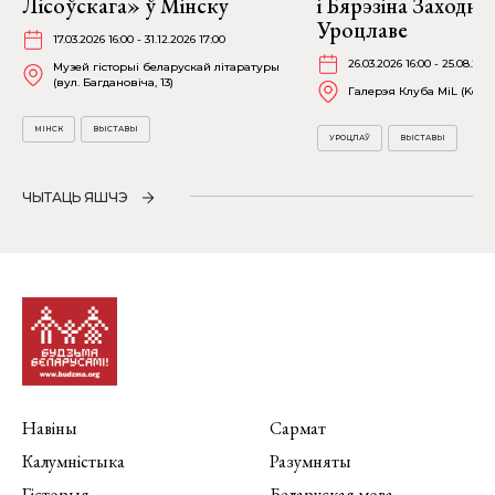
Лісоўскага» ў Мінску
і Бярэзіна Заходня
Уроцлаве
17.03.2026 16:00 - 31.12.2026 17:00
26.03.2026 16:00 - 25.08.202
Музей гісторыі беларускай літаратуры
(вул. Багдановіча, 13)
Галерэя Клуба MiL (Kościu
МІНСК
ВЫСТАВЫ
УРОЦЛАЎ
ВЫСТАВЫ
ЧЫТАЦЬ ЯШЧЭ
Навіны
Сармат
Калумністыка
Разумняты
Гісторыя
Беларуская мова