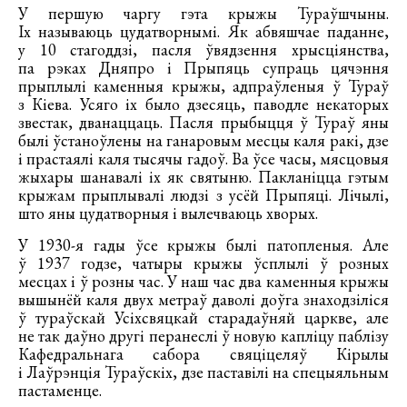
У першую чаргу гэта крыжы Тураўшчыны.
Іх называюць цудатворнымі. Як абвяшчае паданне,
у 10 стагоддзі, пасля ўвядзення хрысціянства,
па рэках Дняпро і Прыпяць супраць цячэння
прыплылі каменныя крыжы, адпраўленыя ў Тураў
з Кіева. Усяго іх было дзесяць, паводле некаторых
звестак, дванаццаць. Пасля прыбыцця ў Тураў яны
былі ўстаноўлены на ганаровым месцы каля ракі, дзе
і прастаялі каля тысячы гадоў. Ва ўсе часы, мясцовыя
жыхары шанавалі іх як святыню. Пакланіцца гэтым
крыжам прыплывалі людзі з усёй Прыпяці. Лічылі,
што яны цудатворныя і вылечваюць хворых.
У 1930-я гады ўсе крыжы былі патопленыя. Але
ў 1937 годзе, чатыры крыжы ўсплылі ў розных
месцах і ў розны час. У наш час два каменныя крыжы
вышынёй каля двух метраў даволі доўга знаходзіліся
ў тураўскай Усіхсвяцкай старадаўняй царкве, але
не так даўно другі перанеслі ў новую капліцу паблізу
Кафедральнага сабора свяціцеляў Кірылы
і Лаўрэнція Тураўскіх, дзе паставілі на спецыяльным
пастаменце.