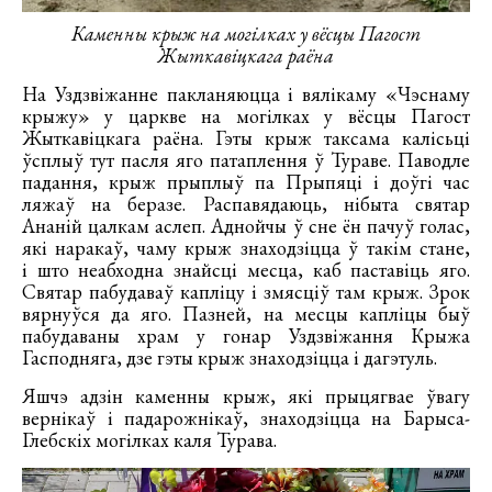
Каменны крыж на могілках у вёсцы Пагост
Жыткавіцкага раёна
На Уздзвіжанне пакланяюцца і вялікаму «Чэснаму
крыжу» у царкве на могілках у вёсцы Пагост
Жыткавіцкага раёна. Гэты крыж таксама калісьці
ўсплыў тут пасля яго патаплення ў Тураве. Паводле
падання, крыж прыплыў па Прыпяці і доўгі час
ляжаў на беразе. Распавядаюць, нібыта святар
Ананій цалкам аслеп. Аднойчы ў сне ён пачуў голас,
які наракаў, чаму крыж знаходзіцца ў такім стане,
і што неабходна знайсці месца, каб паставіць яго.
Святар пабудаваў капліцу і змясціў там крыж. Зрок
вярнуўся да яго. Пазней, на месцы капліцы быў
пабудаваны храм у гонар Уздзвіжання Крыжа
Гасподняга, дзе гэты крыж знаходзіцца і дагэтуль.
Яшчэ адзін каменны крыж, які прыцягвае ўвагу
вернікаў і падарожнікаў, знаходзіцца на Барыса-
Глебскіх могілках каля Турава.