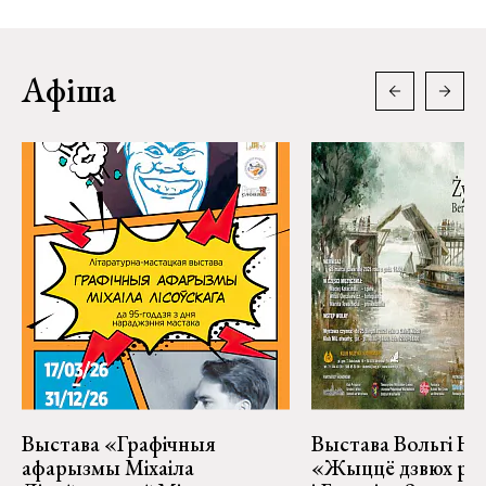
Афіша
Выстава «Графічныя
Выстава Вольгі На
афарызмы Міхаіла
«Жыццё дзвюх рэк