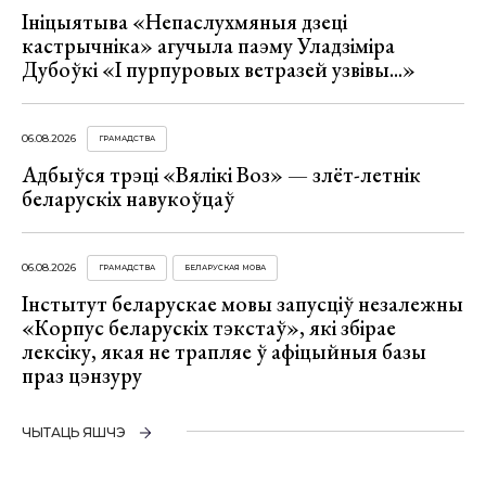
Ініцыятыва «Непаслухмяныя дзеці
кастрычніка» агучыла паэму Уладзіміра
Дубоўкі «І пурпуровых ветразей узвівы...»
06.08.2026
ГРАМАДСТВА
Адбыўся трэці «Вялікі Воз» — злёт-летнік
беларускіх навукоўцаў
06.08.2026
ГРАМАДСТВА
БЕЛАРУСКАЯ МОВА
Інстытут беларускае мовы запусціў незалежны
«Корпус беларускіх тэкстаў», які збірае
лексіку, якая не трапляе ў афіцыйныя базы
праз цэнзуру
ЧЫТАЦЬ ЯШЧЭ