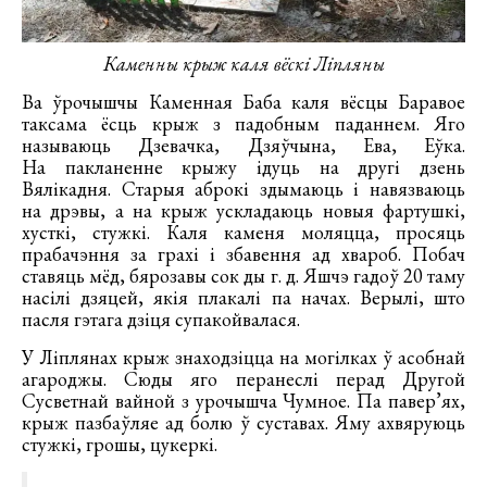
Каменны крыж каля вёскі Ліпляны
Ва ўрочышчы Каменная Баба каля вёсцы Баравое
таксама ёсць крыж з падобным паданнем. Яго
называюць Дзевачка, Дзяўчына, Ева, Еўка.
На пакланенне крыжу ідуць на другі дзень
Вялікадня. Старыя аброкі здымаюць і навязваюць
на дрэвы, а на крыж ускладаюць новыя фартушкі,
хусткі, стужкі. Каля каменя моляцца, просяць
прабачэння за грахі і збавення ад хвароб. Побач
ставяць мёд, бярозавы сок ды г. д. Яшчэ гадоў 20 таму
насілі дзяцей, якія плакалі па начах. Верылі, што
пасля гэтага дзіця супакойвалася.
У Ліплянах крыж знаходзіцца на могілках ў асобнай
агароджы. Сюды яго перанеслі перад Другой
Сусветнай вайной з урочышча Чумное. Па павер’ях,
крыж пазбаўляе ад болю ў суставах. Яму ахвяруюць
стужкі, грошы, цукеркі.