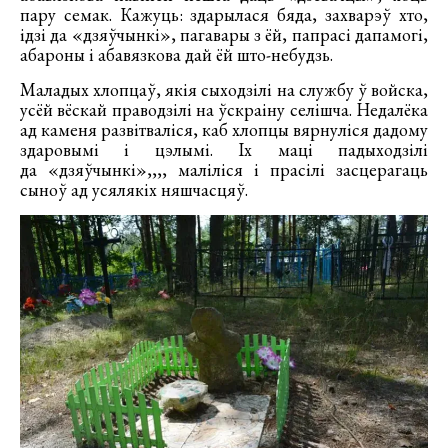
пару семак. Кажуць: здарылася бяда, захварэў хто,
ідзі да «дзяўчынкі», пагавары з ёй, папрасі дапамогі,
абароны і абавязкова дай ёй што-небудзь.
Маладых хлопцаў, якія сыходзілі на службу ў войска,
усёй вёскай праводзілі на ўскраіну селішча. Недалёка
ад каменя развітваліся, каб хлопцы вярнуліся дадому
здаровымі і цэлымі. Іх маці падыходзілі
да «дзяўчынкі»,,,, маліліся і прасілі засцерагаць
сыноў ад усялякіх няшчасцяў.