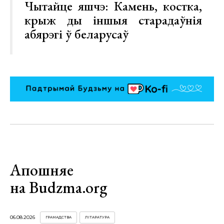
Чытайце яшчэ:
Камень, костка,
крыж ды іншыя старадаўнія
абярэгі ў беларусаў
Апошняе
на Budzma.org
06.08.2026
ГРАМАДСТВА
ЛІТАРАТУРА