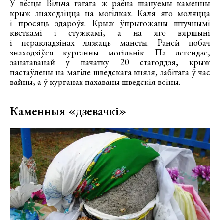
У вёсцы Вільча гэтага ж раёна шануемы каменны
крыж знаходзіцца на могілках. Каля яго моляцца
і просяць здароўя. Крыж ўпрыгожаны штучнымі
кветкамі і стужкамі, а на яго вяршыні
і перакладзінах ляжаць манеты. Раней побач
знаходзіўся курганны могільнік. Па легендзе,
занатаванай у пачатку 20 стагоддзя, крыж
пастаўлены на магіле шведскага князя, забітага ў час
вайны, а ў курганах пахаваны шведскія воіны.
Каменныя «дзевачкі»