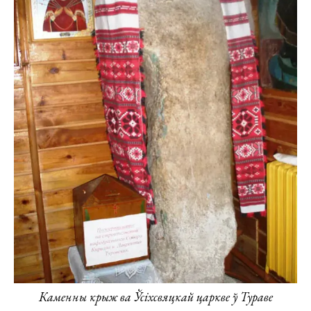
Каменны крыж ва Ўсіхсвяцкай царкве ў Тураве