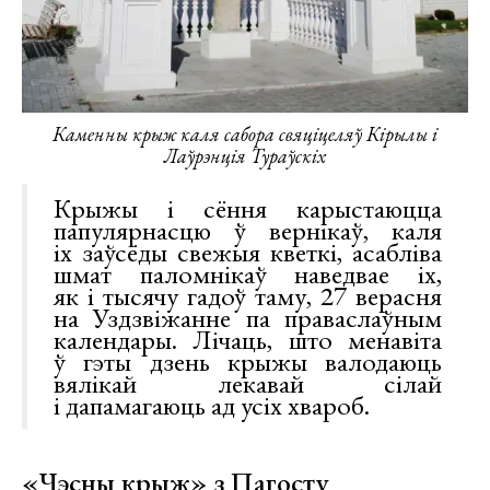
Каменны крыж каля сабора свяціцеляў Кірылы і
Лаўрэнція Тураўскіх
Крыжы і сёння карыстаюцца
папулярнасцю ў вернікаў, каля
іх заўсёды свежыя кветкі, асабліва
шмат паломнікаў наведвае іх,
як і тысячу гадоў таму, 27 верасня
на Уздзвіжанне па праваслаўным
календары. Лічаць, што менавіта
ў гэты дзень крыжы валодаюць
вялікай лекавай сілай
і дапамагаюць ад усіх хвароб.
«Чэсны крыж» з Пагосту