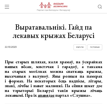
Выратавальнікі. Гайд па
лекавых крыжах Беларусі
22.10.2023
РЭЛІГІЯ
ГІСТОРЫЯ
Пры старых шляхах, каля храмаў, на ўскрайках
нашых вёсак, мястэчак і гарадоў, а таксама
на старых могілках можна спаткаць крыжы,
высечаныя з валуноў. Яны розныя па памерах
і формах. На некаторых ёсць надпісы, літары,
знакі, лічбы і нават малюнкі. Па сёння шмат дзе
на тэрыторыі Беларусі такія крыжы лічаць
лекавымі. Пра іх
апавядае
партал «Слушна».