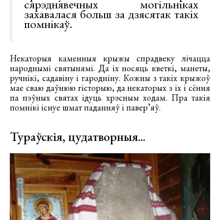
сярэднявечных могільніках
захавалася больш за дзясятак такіх
помнікаў.
Некаторыя каменныя крыжы спрадвеку лічацца
народнымі святынямі. Да іх носяць кветкі, манеты,
ручнікі, садавіну і гародніну. Кожны з такіх крыжоў
мае сваю даўнюю гісторыю, да некаторых з іх і сёння
па пэўных святах ідуць хрэсным ходам. Пра такія
помнікі існуе шмат паданняў і павер’яў.
Тураўскія, цудатворныя...