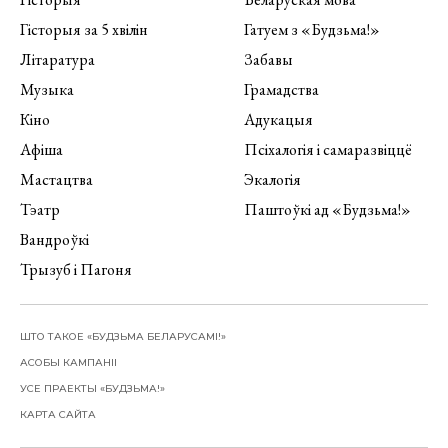
Гісторыя за 5 хвілін
Гатуем з «Будзьма!»
Літаратура
Забавы
Музыка
Грамадства
Кіно
Адукацыя
Афіша
Псіхалогія і самаразвіццё
Мастацтва
Экалогія
Тэатр
Паштоўкі ад «Будзьма!»
Вандроўкі
Трызуб і Пагоня
ШТО ТАКОЕ «БУДЗЬМА БЕЛАРУСАМІ!»
АСОБЫ КАМПАНІІ
УСЕ ПРАЕКТЫ «БУДЗЬМА!»
КАРТА САЙТА