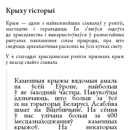
Крыху гісторыі
Крыж — адзін з найважнейшых сімвалаў у рэлігіі,
мастацтве і геральдыцы. Ён з’явіўся задоўга
да хрысціянства і выкарыстоўваўся ў разнастайных
рытуалах пакланення сілам прыроды, пра што
сведчаць археалагічныя раскопкі ва ўсіх кутках свету.
У 4 стагоддзі хрысціянская рэлігія прызнала крыж
у якасці свайго сімвала.
Каменныя крыжы вядомыя амаль
па ўсёй Еўропе, найбольш
ў яе заходняй частцы. Навукоўцы
адзначаюць, што больш за ўсё
іх на тэрыторыі Беларусі. Асабліва
шмат на Віцебшчыне. На сёння
ў нас улічана больш за 400
месцазнаходжанняў каменных
крыжоў. На некаторых