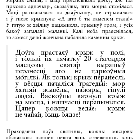
прысела адпачыць, сказаўшы, што моцна стамілася.
Маці раззлавалася на дзяўчынку, не стрымалася
і ў гневе крыкнула: «А што б ты каменем стала!»
У гэтую ж хвіліну пацямнела, грымнуў гром, з усіх
бакоў запалалі маланкі. Калі неба праяснілася,
то замест дачкі жанчына пабачыла каменны крыж.
Доўга прастаяў крыж у полі,
і толькі на пачатку 20 стагоддзя
мясцовы святар вырашыў
перанесці яго на царкоўныя
могілкі. Як толькі крыж перанеслі,
у вёсцы пачаліся трагедыі: мор
хатняй жывёлы, пажары, гінулі
людзі. Вяскоўцы вярнулі крыж
на месца, і няшчасці перапыніліся.
Цяпер кожны ведае: крыж
не чапай, быць бядзе!
Праходзячы паўз святыню, кожны мясцовы
абавязкова павінен нешта даць «дзевачцы», хоць