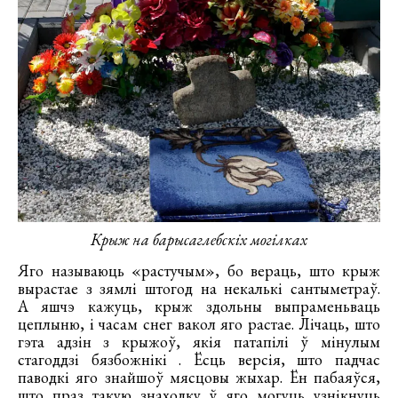
Крыж на барысаглебскіх могілках
Яго называюць «растучым», бо вераць, што крыж
вырастае з зямлі штогод на некалькі сантыметраў.
А яшчэ кажуць, крыж здольны выпраменьваць
цеплыню, і часам снег вакол яго растае. Лічаць, што
гэта адзін з крыжоў, якія патапілі ў мінулым
стагоддзі бязбожнікі . Ёсць версія, што падчас
паводкі яго знайшоў мясцовы жыхар. Ён пабаяўся,
што праз такую знаходку ў яго могуць узнікнуць