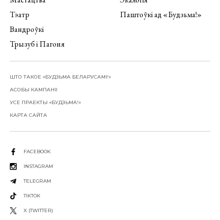
Тэатр
Паштоўкі ад «Будзьма!»
Вандроўкі
Трызуб і Пагоня
ШТО ТАКОЕ «БУДЗЬМА БЕЛАРУСАМІ!»
АСОБЫ КАМПАНІІ
УСЕ ПРАЕКТЫ «БУДЗЬМА!»
КАРТА САЙТА
FACEBOOK
INSTAGRAM
TELEGRAM
TIKTOK
X (TWITTER)