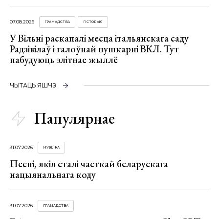
07.08.2026
ГРАМАДСТВА
ГІСТОРЫЯ
У Вільні раскапалі месца італьянскага саду
Радзівілаў і галоўнай пушкарні ВКЛ. Тут
пабудуюць элітнае жыллё
ЧЫТАЦЬ ЯШЧЭ
Папулярнае
31.07.2026
МУЗЫКА
Песні, якія сталі часткай беларускага
нацыянальнага коду
31.07.2026
ГРАМАДСТВА