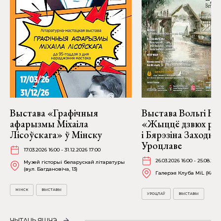
Выстава «Графічныя
Выстава Вольгі На
афарызмы Міхаіла
«Жыццё дзвюх рэк
Лісоўскага» ў Мінску
і Бярэзіна Заходня
Уроцлаве
17.03.2026 16:00 - 31.12.2026 17:00
26.03.2026 16:00 - 25.08.202
Музей гісторыі беларускай літаратуры
(вул. Багдановіча, 13)
Галерэя Клуба MiL (Kościu
МІНСК
ВЫСТАВЫ
УРОЦЛАЎ
ВЫСТАВЫ
ЧЫТАЦЬ ЯШЧЭ