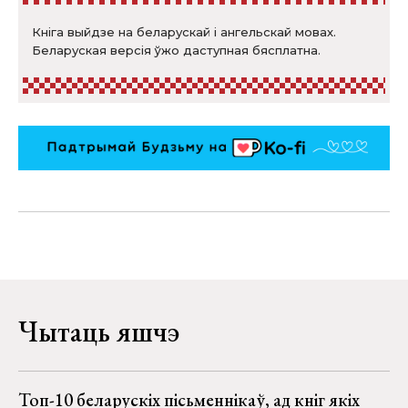
Кніга выйдзе на беларускай і ангельскай мовах.
Беларуская версія ўжо даступная бясплатна.
Чытаць яшчэ
Топ-10 беларускіх пісьменнікаў, ад кніг якіх