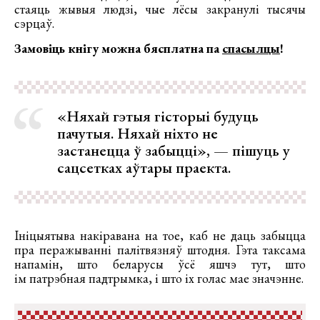
стаяць жывыя людзі, чые лёсы закранулі тысячы
сэрцаў.
Замовіць кнігу можна бясплатна па
спасылцы
!
«Няхай гэтыя гісторыі будуць
пачутыя. Няхай ніхто не
застанецца ў забыцці», — пішуць у
сацсетках аўтары праекта.
Ініцыятыва накіравана на тое, каб не даць забыцца
пра перажываннi палітвязняў штодня. Гэта таксама
напамін, што беларусы ўсё яшчэ тут, што
ім патрэбная падтрымка, і што іх голас мае значэнне.