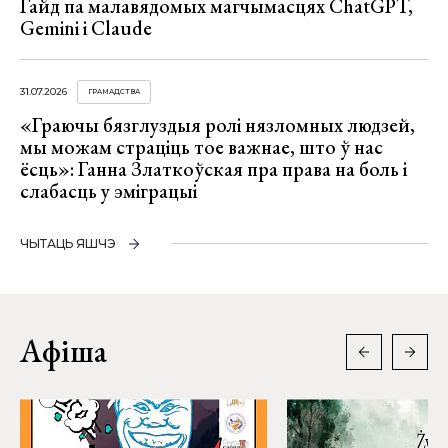
Гайд па малавядомых магчымасцях ChatGPT,
Gemini і Claude
31.07.2026
ГРАМАДСТВА
«Граючы бязглуздыя ролі нязломных людзей,
мы можам страціць тое важнае, што ў нас
ёсць»: Ганна Златкоўская пра права на боль і
слабасць у эміграцыі
ЧЫТАЦЬ ЯШЧЭ
Афіша