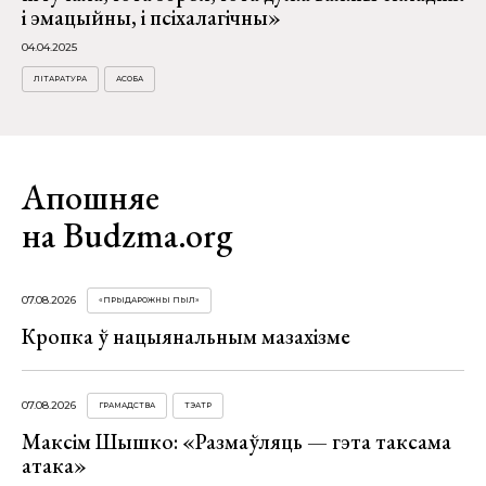
і эмацыйны, і псіхалагічны»
04.04.2025
ЛІТАРАТУРА
АСОБА
Апошняе
на Budzma.org
07.08.2026
«ПРЫДАРОЖНЫ ПЫЛ»
Кропка ў нацыянальным мазахізме
07.08.2026
ГРАМАДСТВА
ТЭАТР
Максім Шышко: «Размаўляць — гэта таксама
атака»