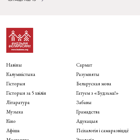
Навіны
Сармат
Калумністыка
Разумняты
Гісторыя
Беларуская мова
Гісторыя за 5 хвілін
Гатуем з «Будзьма!»
Літаратура
Забавы
Музыка
Грамадства
Кіно
Адукацыя
Афіша
Псіхалогія і самаразвіццё
Мастацтва
Экалогія