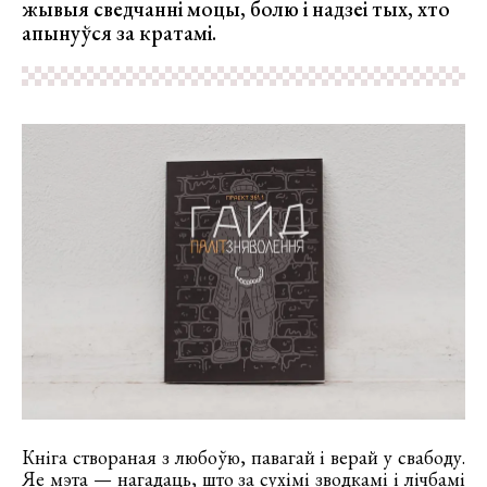
жывыя сведчанні моцы, болю і надзеі тых, хто
апынуўся за кратамі.
Кніга створаная з любоўю, павагай і верай у свабоду.
Яе мэта — нагадаць, што за сухімі зводкамі і лічбамі