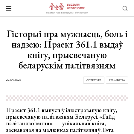
Гісторыі пра мужнасць, боль і
надзею: Праект 361.1 выдаў
кнігу, прысвечаную
беларускім палітвязням
22.04.2025
ЛІТАРАТУРА
ГРАМАДСТВА
Праект 361.1 выпусціў ілюстраваную кнігу,
прысвечаную палітвязням Беларусі. «Гайд
палітзняволення» — унікальная кніга,
заснаваная на малюнках палітвязняў. Гэта