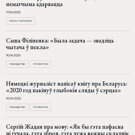
немагчыма адарвацца
17.04.2025
ХРУСЬ І ПАПАЛАМ
Саша Філіпенка: «Была задача — звадзіць
чытача ў пекла»
16.04.2025
ГРАМАДСТВА
ЛІТАРАТУРА
Нямецкі журналіст напісаў кнігу пра Беларусь:
«2020 год пакінуў глыбокія сляды ў сэрцах»
10.04.2025
ГРАМАДСТВА
ЛІТАРАТУРА
Сергій Жадан пра мову: «Як бы гэта пафасна
ні гучала, гэта зброя, гэта дужа важны складнік