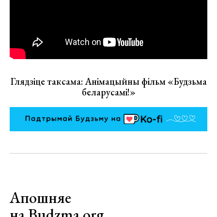
Глядзіце таксама: Анімацыйны фільм «Будзьма
беларусамі!»
Апошняе
на Budzma.org