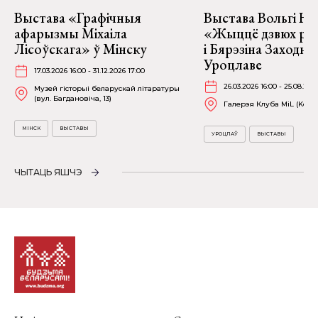
Выстава «Графічныя
Выстава Вольгі На
афарызмы Міхаіла
«Жыццё дзвюх рэк
Лісоўскага» ў Мінску
і Бярэзіна Заходня
Уроцлаве
17.03.2026 16:00 - 31.12.2026 17:00
26.03.2026 16:00 - 25.08.202
Музей гісторыі беларускай літаратуры
(вул. Багдановіча, 13)
Галерэя Клуба MiL (Kościu
МІНСК
ВЫСТАВЫ
УРОЦЛАЎ
ВЫСТАВЫ
ЧЫТАЦЬ ЯШЧЭ