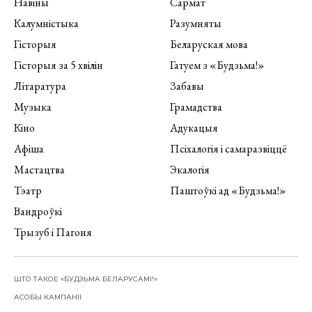
Навіны
Сармат
Калумністыка
Разумняты
Гісторыя
Беларуская мова
Гісторыя за 5 хвілін
Гатуем з «Будзьма!»
Літаратура
Забавы
Музыка
Грамадства
Кіно
Адукацыя
Афіша
Псіхалогія і самаразвіццё
Мастацтва
Экалогія
Тэатр
Паштоўкі ад «Будзьма!»
Вандроўкі
Трызуб і Пагоня
ШТО ТАКОЕ «БУДЗЬМА БЕЛАРУСАМІ!»
АСОБЫ КАМПАНІІ