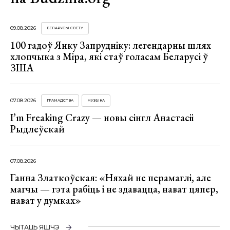
09.08.2026
БЕЛАРУСЫ СВЕТУ
100 гадоў Янку Запрудніку: легендарны шлях
хлопчыка з Міра, які стаў голасам Беларусі ў
ЗША
07.08.2026
ГРАМАДСТВА
МУЗЫКА
I’m Freaking Crazy — новы сінгл Анастасіі
Рыдлеўскай
07.08.2026
Ганна Златкоўская: «Няхай не перамаглі, але
магчы — гэта рабіць і не здавацца, нават цяпер,
нават у думках»
ЧЫТАЦЬ ЯШЧЭ