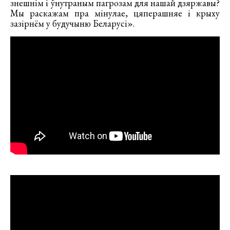
знешнім і ўнутраным пагрозам для нашай дзяржавы?
Мы раскажам пра мінулае, цяперашняе і крыху
зазірнём у будучыню Беларусі».