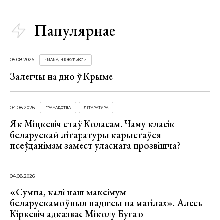
Папулярнае
05.08.2026
«МАМА, НЕ ЖУРЫСЯ!»
Залегчы на дно ў Крыме
04.08.2026
ГРАМАДСТВА
ЛІТАРАТУРА
Як Міцкевіч стаў Коласам. Чаму класік
беларускай літаратуры карыстаўся
псеўданімам замест уласнага прозвішча?
04.08.2026
«Сумна, калі наш максімум —
беларускамоўныя надпісы на магілах». Алесь
Кіркевіч адказвае Міколу Бугаю