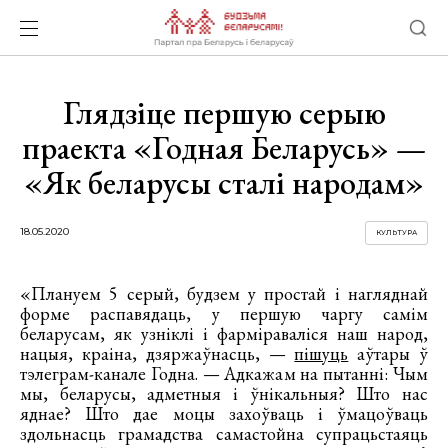
Глядзіце першую серыю
праекта «Годная Беларусь» —
«Як беларусы сталі народам»
18.05.2020
КУЛЬТУРА
«Плануем 5 серый, будзем у простай і нагляднай
форме распавядаць, у першую чаргу самім
беларусам, як узніклі і фарміраваліся наш народ,
нацыя, краіна, дзяржаўнасць, —
пішуць
аўтары ў
тэлеграм-канале Годна. — Адкажам на пытанні: Чым
мы, беларусы, адметныя і ўнікальныя? Што нас
яднае? Што дае моцы захоўваць і ўмацоўваць
здольнасць грамадства самастойна супрацьстаяць