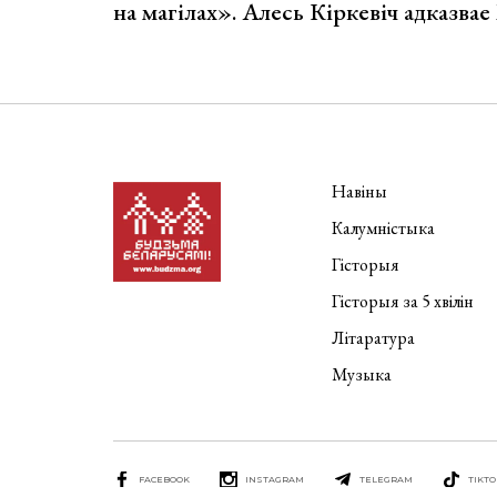
на магілах». Алесь Кіркевіч адказва
Навіны
Калумністыка
Гісторыя
Гісторыя за 5 хвілін
Літаратура
Музыка
FACEBOOK
INSTAGRAM
TELEGRAM
TIKTO