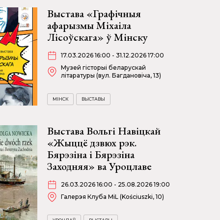
Выстава «Графічныя
афарызмы Міхаіла
Лісоўскага» ў Мінску
17.03.2026 16:00 - 31.12.2026 17:00
Музей гісторыі беларускай
літаратуры (вул. Багдановіча, 13)
МІНСК
ВЫСТАВЫ
Выстава Вольгі Навіцкай
«Жыццё дзвюх рэк.
Бярэзіна і Бярэзіна
Заходняя» ва Уроцлаве
26.03.2026 16:00 - 25.08.2026 19:00
Галерэя Клуба MiL (Kościuszki, 10)