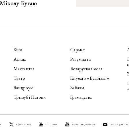
е Міколу Бугаю
Кіно
Сармат
Афіша
Разумняты
П
Мастацтва
Беларуская мова
Э
Тэатр
Гатуем з «Будзьма!»
Вандроўкі
Забавы
Трызуб і Пагоня
Грамадства
K
X (TWITTER)
YOUTUBE
YOUTUBE ДЗЕЦЯМ
RAZAM@BUDZ