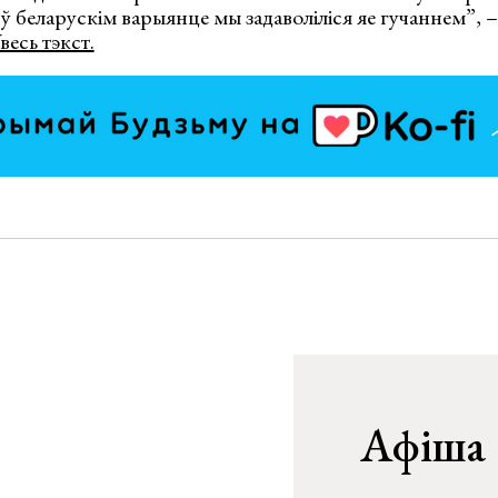
і ў беларускім варыянце мы задаволіліся яе гучаннем”, –
весь тэкст.
Афіша