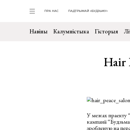
ПРА НАС
ПАДТРЫМАЙ «БУДЗЬМУ»
Навіны
Калумністыка
Гісторыя
Лі
Hair 
У межах праекту “
кампаніі “Будзьма
зробленую на пера