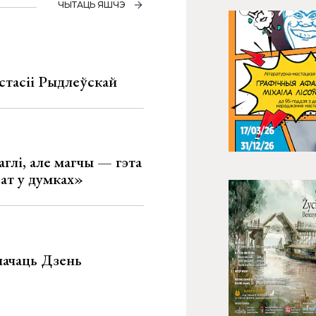
ЧЫТАЦЬ ЯШЧЭ
стасіі Рыдлеўскай
глі, але магчы — гэта
ват у думках»
значаць Дзень