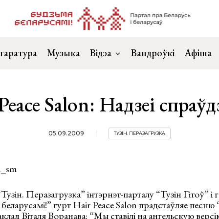
таратура
Музыка
Відэа
Вандроўкі
Афіша
Peace Salon: Надзеі спраўд
05.09.2009
ТУЗІН. ПЕРАЗАГРУЗКА
Тузін. Перазагрузка” інтэрнэт-парталу “Тузін Гітоў” і
 беларусамі!” гурт Hair Peace Salon прадстаўляе песню
клад Віталя Воранава: “Мы ставілі на ангельскую версі