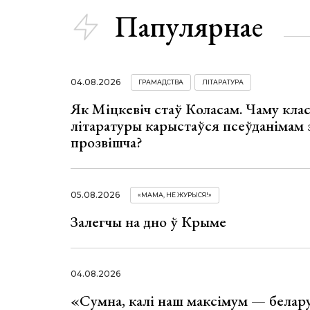
Папулярнае
04.08.2026
ГРАМАДСТВА
ЛІТАРАТУРА
Як Міцкевіч стаў Коласам. Чаму клас
літаратуры карыстаўся псеўданімам 
прозвішча?
05.08.2026
«МАМА, НЕ ЖУРЫСЯ!»
Залегчы на дно ў Крыме
04.08.2026
«Сумна, калі наш максімум — белар