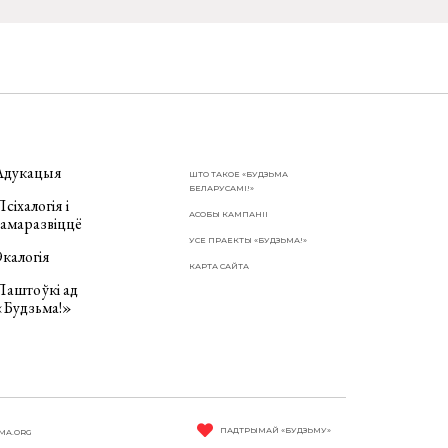
Адукацыя
ШТО ТАКОЕ «БУДЗЬМА
БЕЛАРУСАМІ!»
сіхалогія і
АСОБЫ КАМПАНІІ
самаразвіццё
УСЕ ПРАЕКТЫ «БУДЗЬМА!»
калогія
КАРТА САЙТА
Паштоўкі ад
«Будзьма!»
ПАДТРЫМАЙ «БУДЗЬМУ»
MA.ORG