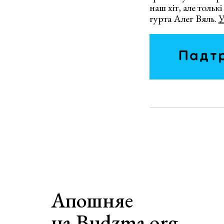
наш хіт, але тольк
гурта Алег Вяль.
У
Апошняе
на Budzma.org