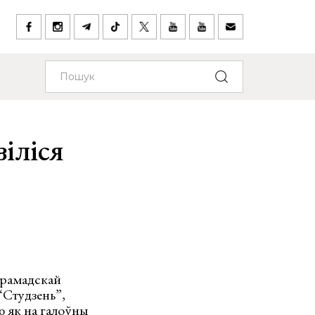
зіліся
 грамадскай
 “Студзень”,
ю як на галоўны