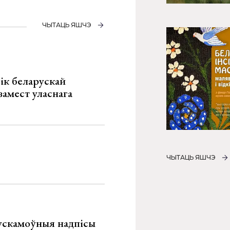
ЧЫТАЦЬ ЯШЧЭ
ік беларускай
замест уласнага
ЧЫТАЦЬ ЯШЧЭ
ускамоўныя надпісы