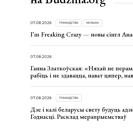
07.08.2026
ГРАМАДСТВА
МУЗЫКА
I’m Freaking Crazy — новы сінгл Ана
07.08.2026
Ганна Златкоўская: «Няхай не перама
рабіць і не здавацца, нават цяпер, на
07.08.2026
ГРАМАДСТВА
Дзе і калі беларусы свету будуць ад
Годнасці. Расклад мерапрыемстваў