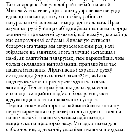
Такі асяродак з’явіўся добрай глебай, на якой
Мікола Аляксеевіч, праз танец, узрошчвае пачуцці
еднасці і павагі да тых, хто побач, робіць іх
натуральнымі асновамі жыцця для кожнага. Праз
злучаныя рукі ў танцах аб’ядноўваюцца нашыя сэрцы
моцнымі і трывалымі сувязямі, каб назаўжды зрабіць
нас сапраўднымі сябрамі. Яднаючую сутнасць
беларускага танца мы адчуваем кожны раз, калі
збіраемся на занятках, і гэта пачуццё застаецца з
намі, як каштоўны падарунак, тым даражэйшы, чым
больш складаныя выпрабаванні прапаноўвае час
нашага існавання. Лірычнасць і хараство рухаў
складаюцца ў арнаменты і замалёўкі, якія не
надакучвае кожны раз «разглядаць» пад час
заняткаў. Толькі праз ўласны досьвед можна
спазнаць эмацыйны пад’ём і бадзёрасць, якія
адчуваюцца пасля танцавальных сустрэч.
Педагагічнае майстэрства найвышэйшага кшталту
пераўтварае заняткі ў неверагодную дзею – калі на
нашых вачах і з нашым удзелам адбываецца
вандроўка па прасторах часу. Мы адкрываем для
сябе зносіны, адчуванні, уласцівыя нашым продкам,