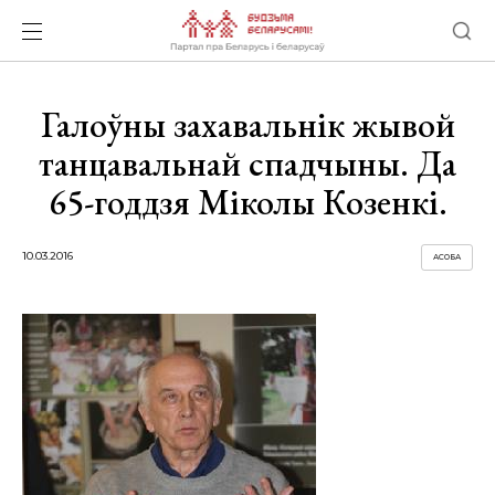
Галоўны захавальнік жывой
танцавальнай спадчыны. Да
65-годдзя Міколы Козенкі.
10.03.2016
АСОБА