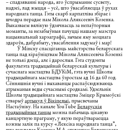
– спадзяванні народа, яго ўспрыманне сусвету,
надзеі, лад жыцця – усё, што ўвасабляецца ў рухах
народнага танца. Гэты скарб карпатліва збірае і
шчодра перадае нам Мікола Аляксеевіч Козенка.
Выказваем вялікую ўдзячнасць за непаўторныя
моманты, за незабыўныя пачуцці нашаму маэстра
нацыянальнай харэаграфіі, зычым яму моцнага
здароўя, дабрабыту, увасаблення задумаў і мар!
У Мінску спасцігаюць майстэрства беларускага
танца пад кіраўніцтвам Міколы Аляксеевіча Козенкі
не толькі дзеці, але і дарослыя. Гэта студэнты
факультэта традыцыйнай беларускай культуры і
сучаснага мастацтва БДУКіМ, гэта вучні Школы
традыцыйнага мастацтва ўзростам ад 16 да 60 год.
Сённяшнія вучні і выхаванцы распаўсюджваюць
атрыманыя веды сучаснымі сродкамі. Удзельнік
Школы традыцыйнага мастацтва Зміцер Крымоўскі
стварыў
артыкул ў Вікіпедыі
, прысвечаны
Настаўніку. На канале YouTube
Беларускія
традыцыйныя танцы
можна пабачыць цікавую
канцэртную праграму, у якую пераўтвараецца
кожны залік па курсу «Лексіка народнага танца”,
што выкладае Козенка М.А. студэнтам Беларускага