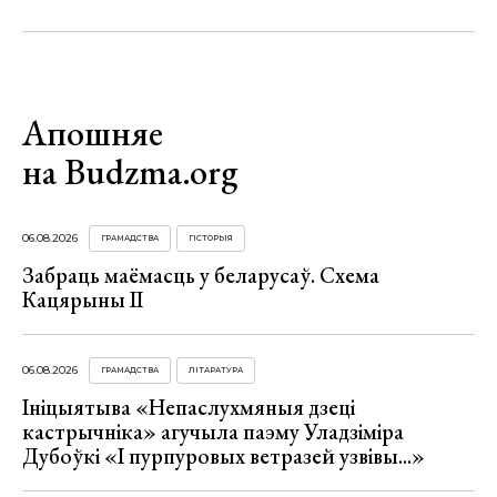
Апошняе
на Budzma.org
06.08.2026
ГРАМАДСТВА
ГІСТОРЫЯ
Забраць маёмасць у беларусаў. Схема
Кацярыны ІІ
06.08.2026
ГРАМАДСТВА
ЛІТАРАТУРА
Ініцыятыва «Непаслухмяныя дзеці
кастрычніка» агучыла паэму Уладзіміра
Дубоўкі «І пурпуровых ветразей узвівы...»