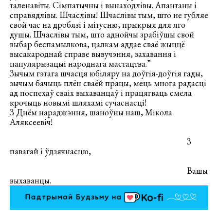
таленавіты. Сімпатычны і вынаходлівы. Апантаны і
справядлівы. Шчаслівы! Шчаслівы тым, што не губляе
свой час на дробязі і мітусню, прыкрыя для яго
душы. Шчаслівы тым, што аднойчы зрабіўшы свой
выбар беспамылкова, цалкам аддае сваё жыццё
высакароднай справе вывучэння, захавання і
папулярызацыі народнага мастацтва.”
Зычым гэтага шчасця юбіляру на доўгія-доўгія гады,
зычым бачыць плён сваёй працы, мець многа радасці
ад поспехаў сваіх выхаванцаў і працягваць смела
крочыць новымі шляхамі сучаснасці!
З Днём нараджэння, шаноўны наш, Мікола
Аляксеевіч!
З
павагай і ўдзячнасцю,
Вашы
выхаванцы.