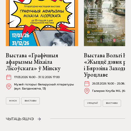
Выстава «Графічныя
Выстава Вольгі На
афарызмы Міхаіла
«Жыццё дзвюх рэк
Лісоўскага» ў Мінску
і Бярэзіна Заходня
Уроцлаве
17.03.2026 16:00 - 31.12.2026 17:00
26.03.2026 16:00 - 25.08.202
Музей гісторыі беларускай літаратуры
(вул. Багдановіча, 13)
Галерэя Клуба MiL (Kościu
МІНСК
ВЫСТАВЫ
УРОЦЛАЎ
ВЫСТАВЫ
ЧЫТАЦЬ ЯШЧЭ