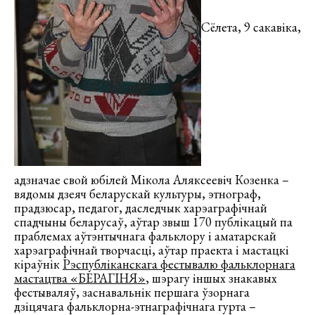
Сёлета, 9 сакавіка,
адзначае свой юбілей Мікола Аляксеевіч Козенка –
вядомы дзеяч беларускай культуры, этнограф,
прадзюсар, педагог, даследчык харэаграфічнай
спадчыны беларусаў, аўтар звыш 170 публікацый па
праблемах аўтэнтычнага фальклору і аматарскай
харэаграфічнай творчасці, аўтар праекта і мастацкі
кіраўнік
Рэспубліканскага фестывалю фальклорнага
мастацтва «БЕРАГІНЯ»
, шэрагу іншых знакавых
фестываляў, заснавальнік першага ўзорнага
дзіцячага фальклорна-этнаграфічнага гурта –