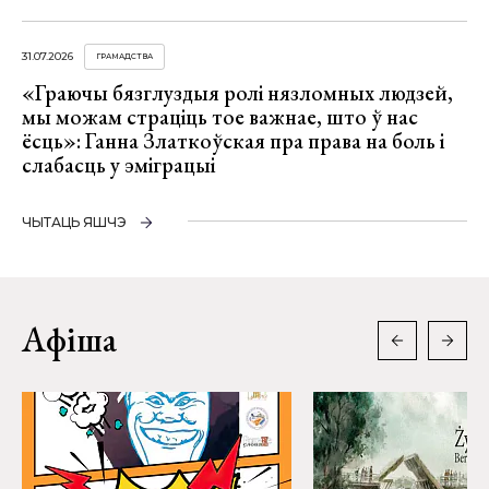
31.07.2026
ГРАМАДСТВА
«Граючы бязглуздыя ролі нязломных людзей,
мы можам страціць тое важнае, што ў нас
ёсць»: Ганна Златкоўская пра права на боль і
слабасць у эміграцыі
ЧЫТАЦЬ ЯШЧЭ
Афіша