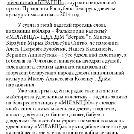
мётчанскай «БЕРАГІНІ»
, лаўрэат спецыяльнай
прэміі Прэзідэнта Рэспублікі Беларусь дзеячам
культуры і мастацтва за 2014 год.
У сувязі з гэтай падзеяй просяць слова
выхаванцы юбіляра – Фальклорны калектыў
«МІЛАВІЦА» ЦДА ДіМ “Ветразь” г. Мінска.
Кіраўнік Марыя Васільеўна Снітко, яе памочнікі
Алесь Пятровіч Булойчык, Надзея Касцяневіч,
Вераніка Анцілеўская – і ўсе ўдзельнікі калектыву, а
іх больш за 70 чалавек, віншуюць шчодрага душой,
таленавітага, сэрцам адданага танцавальнай
творчасці беларускага народа дзеяча нацыянальнай
культуры Міколу Аляксеевіча Козенку з Днём
нараджэння!
Ужо чацвёрты год ён перадае свае натхнёнае
майстэрства ўдзельнікам калектыву – ладзіць заняткі
па беларускіх танцах у «МІЛАВІЦЫ», у складзе
якой сёння і самыя маленькая дзеткі, і падлеткі,
юнакі і дзяўчаты, іх бацькі і, нават, бабулі з
дзядулямі. Разнастайны ўзрост і немалая колькасць
удзельнікаў «МІЛАВІЦы» прыпадабняе калектыў да
вялікай вёскі, дзе ўсе адзін аднаго добра ведаюць.