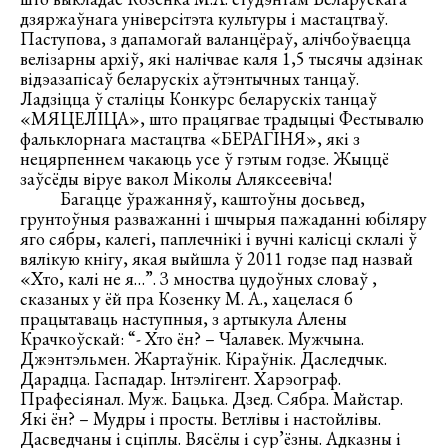
дзяржаўнага універсітэта культуры і мастацтваў.
Паступова, з дапамогай валанцёраў, алічбоўваецца
велізарны архіў, які налічвае каля 1,5 тысячы адзінак
відэазапісаў беларускіх аўтэнтычных танцаў.
Ладзіцца ў сталіцы Конкурс беларускіх танцаў
«МЯЦЕЛІЦА», што працягвае традыцыі Фестывалю
фальклорнага мастацтва «БЕРАГІНЯ», які з
нецярпеннем чакаюць усе ў гэтым годзе. Жыццё
заўсёды віруе вакол Міколы Аляксеевіча!
Багацце ўражанняў, каштоўны досьвед,
грунтоўныя разважанні і шчырыя пажаданні юбіляру
яго сябры, калегі, паплечнікі і вучні калісці склалі ў
вялікую кнігу, якая выйшла ў 2011 годзе пад назвай
«Хто, калі не я…”. З мноства цудоўных словаў ,
сказаных у ёй пра Козенку М. А., хацелася б
працытаваць наступныя, з артыкула Алены
Крачкоўскай: “- Хто ён? – Чалавек. Мужчына.
Джэнтэльмен. Жартаўнік. Кіраўнік. Даследчык.
Дарадца. Гаспадар. Інтэлігент. Харэограф.
Прафесіянал. Муж. Бацька. Дзед. Сябра. Майстар.
Які ён? – Мудры і просты. Ветлівы і настойлівы.
Дасведчаны і сціплы. Вясёлы і сур’ёзны. Адказны і