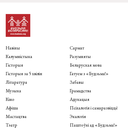
Навіны
Сармат
Калумністыка
Разумняты
Гісторыя
Беларуская мова
Гісторыя за 5 хвілін
Гатуем з «Будзьма!»
Літаратура
Забавы
Музыка
Грамадства
Кіно
Адукацыя
Афіша
Псіхалогія і самаразвіццё
Мастацтва
Экалогія
Тэатр
Паштоўкі ад «Будзьма!»