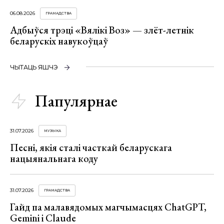
06.08.2026
ГРАМАДСТВА
Адбыўся трэці «Вялікі Воз» — злёт-летнік
беларускіх навукоўцаў
ЧЫТАЦЬ ЯШЧЭ
Папулярнае
31.07.2026
МУЗЫКА
Песні, якія сталі часткай беларускага
нацыянальнага коду
31.07.2026
ГРАМАДСТВА
Гайд па малавядомых магчымасцях ChatGPT,
Gemini і Claude