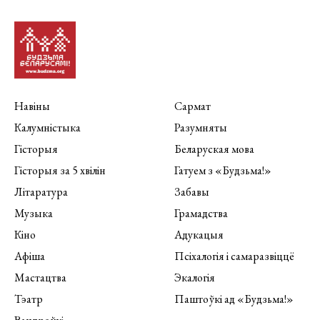
Навіны
Сармат
Калумністыка
Разумняты
Гісторыя
Беларуская мова
Гісторыя за 5 хвілін
Гатуем з «Будзьма!»
Літаратура
Забавы
Музыка
Грамадства
Кіно
Адукацыя
Афіша
Псіхалогія і самаразвіццё
Мастацтва
Экалогія
Тэатр
Паштоўкі ад «Будзьма!»