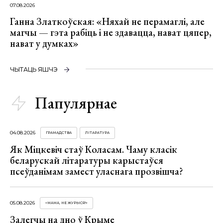
07.08.2026
Ганна Златкоўская: «Няхай не перамаглі, але
магчы — гэта рабіць і не здавацца, нават цяпер,
нават у думках»
ЧЫТАЦЬ ЯШЧЭ
Папулярнае
04.08.2026
ГРАМАДСТВА
ЛІТАРАТУРА
Як Міцкевіч стаў Коласам. Чаму класік
беларускай літаратуры карыстаўся
псеўданімам замест уласнага прозвішча?
05.08.2026
«МАМА, НЕ ЖУРЫСЯ!»
Залегчы на дно ў Крыме