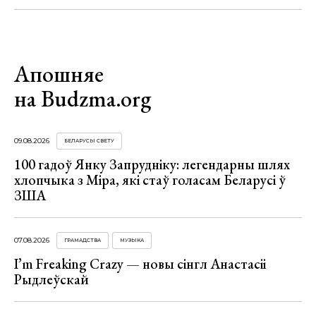
Апошняе
на Budzma.org
09.08.2026
БЕЛАРУСЫ СВЕТУ
100 гадоў Янку Запрудніку: легендарны шлях
хлопчыка з Міра, які стаў голасам Беларусі ў
ЗША
07.08.2026
ГРАМАДСТВА
МУЗЫКА
I’m Freaking Crazy — новы сінгл Анастасіі
Рыдлеўскай