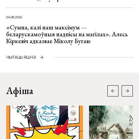
04.08.2026
«Сумна, калі наш максімум —
беларускамоўныя надпісы на магілах». Алесь
Кіркевіч адказвае Міколу Бугаю
ЧЫТАЦЬ ЯШЧЭ
Афіша