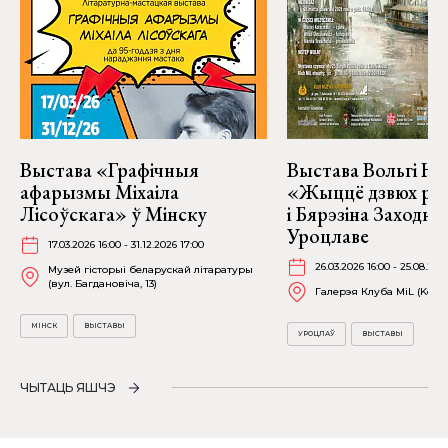
Выстава «Графічныя
Выстава Вольгі На
афарызмы Міхаіла
«Жыццё дзвюх рэк
Лісоўскага» ў Мінску
і Бярэзіна Заходня
Уроцлаве
17.03.2026 16:00 - 31.12.2026 17:00
26.03.2026 16:00 - 25.08.202
Музей гісторыі беларускай літаратуры
(вул. Багдановіча, 13)
Галерэя Клуба MiL (Kościu
МІНСК
ВЫСТАВЫ
УРОЦЛАЎ
ВЫСТАВЫ
ЧЫТАЦЬ ЯШЧЭ