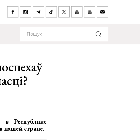
поспехаў
асці?
а в Республике
в нашей стране.