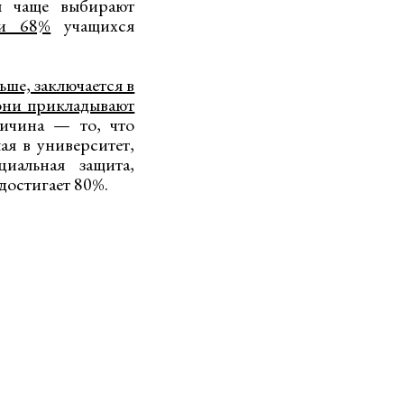
ы чаще выбирают
ти 68%
учащихся
ше, заключается в
они прикладывают
ичина — то, что
я в университет,
иальная защита,
достигает 80%.