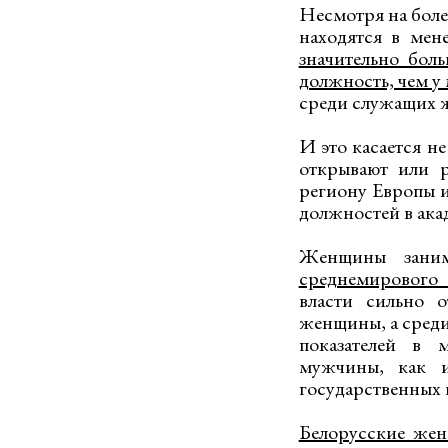
Несмотря на боле
находятся в мен
значительно бол
должность, чем у
среди служащих ж
И это касается н
открывают или р
региону Европы 
должностей в ака
Женщины заним
среднемирового 
власти сильно о
женщины, а среди
показателей в 
мужчины, как и
государственных 
Белорусские жен