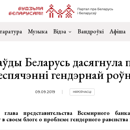
таратура
Музыка
Відэа
Вандроўкі
Афіша
аўды Беларусь дасягнула 
беспячэнні гендэрнай роўн
09.09.2019
НЯРОЎНАСЦІ
 глава представительства Всемирного банк
 в своем блоге о проблеме гендерного равенства 