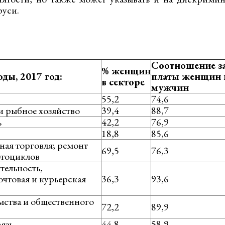
руси.
Соотношение з
% женщин
оды, 2017 год:
платы женщин к
в секторе
мужчин
55,2
74,6
 и рыбное хозяйство
39,4
88,7
ь
42,2
76,9
18,8
85,6
ная торговля; ремонт
69,5
76,3
отоциклов
тельность,
очтовая и курьерская
36,3
93,6
мства и общественного
72,2
89,9
язь
44,8
58,9