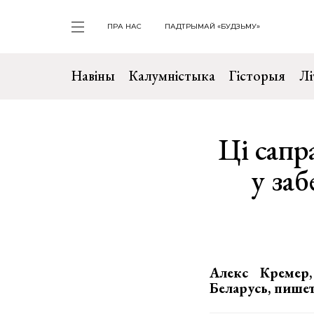
ПРА НАС
ПАДТРЫМАЙ «БУДЗЬМУ»
Навіны
Калумністыка
Гісторыя
Лі
Ці сапр
у за
Алекс Кремер,
Беларусь, пишет