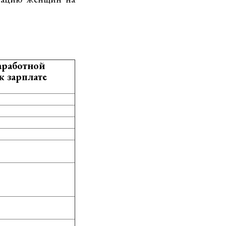
аработной
 зарплате