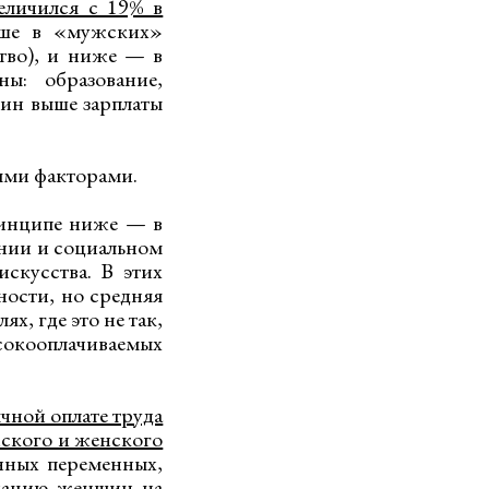
еличился с 19% в
ыше в «мужских»
тво), и ниже — в
ы: образование,
чин выше зарплаты
выми факторами.
принципе ниже — в
ении и социальном
скусства. В этих
ости, но средняя
ях, где это не так,
кооплачиваемых
чной оплате труда
ского и женского
нных переменных,
инацию женщин на