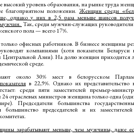
е высокий уровень образования, на рынке труда же
ее благоприятном положении.
Женщин среди «бел
ьше, однако у них в 2,5 раза меньше шансов полу
 мужчин.
Так, среди мужчин-служащих руководители 
енского пола — всего 17%.
е только офисных работников. В бизнесе женщины р
уководят компаниями (хотя показатели Беларуси
и Центральной Азии). На долю женщин приходится 
демической среде.
ают около 30% мест в белорусском Парлам
показателя
в 22,9%. Однако их представительство 
тстает: среди пяти заместителей премьер-минис
 24 отраслевых министров женщина только одна (оди
мире). Председатели большинства государствен
 большинство председателей и их заместителей
комитетах.
щины зарабатывают меньше, чем мужчины, даже е