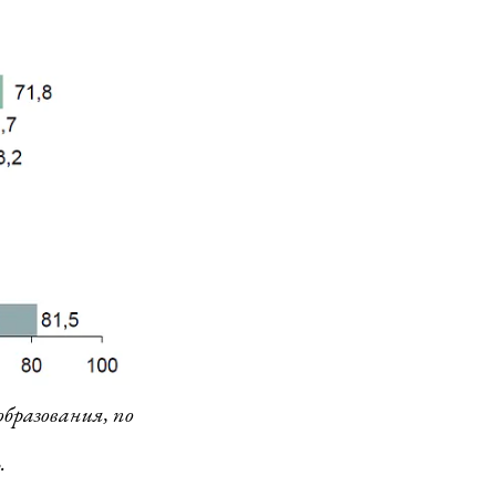
образования, по
.