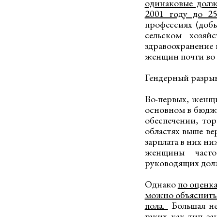
одинаковые должн
2001 году до 2
профессиях (доб
сельском хозяй
здравоохранение 
женщин почти во 
Гендерный разрыв
Во-первых, женщи
основном в бюдже
обеспечении, тор
областях выше ве
зарплата в них ниж
женщины часто
руководящих дол
Однако
по оценка
можно объяснить
пола.
Большая не
таких как тип з