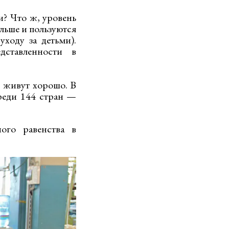
и? Что ж, уровень
льше и пользуются
ходу за детьми).
ставленности в
 живут хорошо. В
среди 144 стран —
ного равенства в