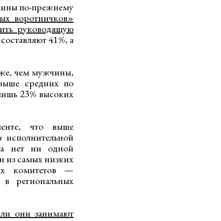
нщины по-прежнему
ых воротничков»
чить руководящую
составляют 41%, а
еже, чем мужчины,
 выше средних по
лишь 23% высоких
енте, что выше
в исполнительной
тра нет ни одной
н из самых низких
ных комитетов —
 в региональных
сли они занимают