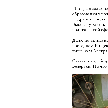
Иногда я задаю с
образования у же
щедрыми социаль
Высок уровень
политической сфе
Даже по междуна
последнем Индекс
выше, чем Австра
Статистика, без
Беларуси. Но что