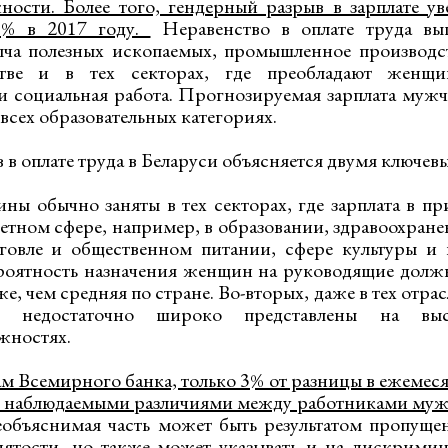
ости. Более того, гендерный разрыв в зарплате ув
5% в 2017 году.
Неравенство в оплате труда в
ыча полезных ископаемых, промышленное производс
стве и в тех секторах, где преобладают женщин
и социальная работа. Прогнозируемая зарплата муж
всех образовательных категориях.
 в оплате труда в Беларуси объясняется двумя ключе
ны обычно заняты в тех секторах, где зарплата в 
тном сфере, например, в образовании, здравоохран
говле и общественном питании, сфере культуры и и
роятность назначения женщин на руководящие должн
е, чем средняя по стране. Во-вторых, даже в тех отрасл
 недостаточно широко представлены на высо
жностях.
м Всемирного банка, только 3% от разницы в ежемеся
 наблюдаемыми различиями между работниками муж
объяснимая часть может быть результатом пропуще
анятости, но также может указывать и на дискрим