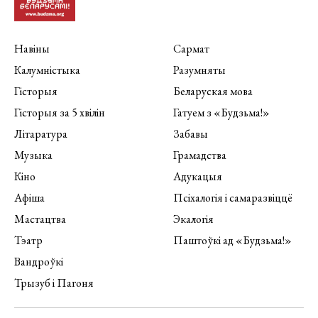
Навіны
Сармат
Калумністыка
Разумняты
Гісторыя
Беларуская мова
Гісторыя за 5 хвілін
Гатуем з «Будзьма!»
Літаратура
Забавы
Музыка
Грамадства
Кіно
Адукацыя
Афіша
Псіхалогія і самаразвіццё
Мастацтва
Экалогія
Тэатр
Паштоўкі ад «Будзьма!»
Вандроўкі
Трызуб і Пагоня