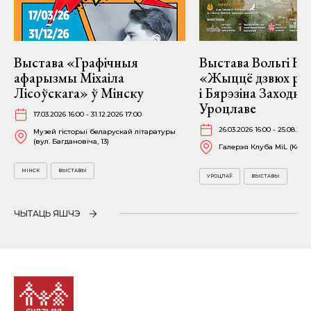
Выстава «Графічныя
Выстава Вольгі На
афарызмы Міхаіла
«Жыццё дзвюх рэк
Лісоўскага» ў Мінску
і Бярэзіна Заходня
Уроцлаве
17.03.2026 16:00 - 31.12.2026 17:00
26.03.2026 16:00 - 25.08.202
Музей гісторыі беларускай літаратуры
(вул. Багдановіча, 13)
Галерэя Клуба MiL (Kościu
МІНСК
ВЫСТАВЫ
УРОЦЛАЎ
ВЫСТАВЫ
ЧЫТАЦЬ ЯШЧЭ