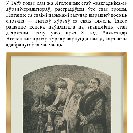
У 1495 годзе сам жа Ягелончык стаў «закладнікам»
яўрэяў-крэдытораў, растраціўшы ўсе свае грошы.
Пытанне са сваімі пазыкамі гасудар вырашыў досыць
спрэчна — выгнаў яўрэяў са сваіх зямель. Такое
рашэнне кепска паўплывала на эканамічны стан
дзяржавы, таму ўжо праз 8 год Аляксандр
Ягелончык прасіў яўрэяў вярнуцца назад, вяртаючы
адабраную ў іх маёмасць.