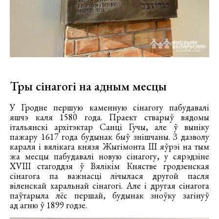
Тры сінагогі на адным месцы
У Гродне першую каменную сінагогу пабудавалі
яшчэ каля 1580 года. Праект стварыў вядомы
італьянскі архітэктар Санці Гучы, але ў выніку
пажару 1617 года будынак быў знішчаны. З дазволу
караля і вялікага князя Жыгімонта ІІІ яўрэі на тым
жа месцы пабудавалі новую сінагогу, у сярэдзіне
XVIII стагоддзя ў Вялікім Княстве гродзенская
сінагога па важнасці лічылася другой пасля
віленскай харальнай сінагогі. Але і другая сінагога
паўтарыла лёс першай, будынак зноўку загінуў
ад агню ў 1899 годзе.