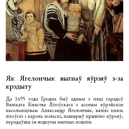
Як Ягелончык выгнаў яўрэяў з-за
крэдыту
Да 1495 года Гродна быў адным з пяці гарадоў
Вялікага Княства Літоўскага з аселым яўрэйскім
насельніцтвам. Аляксандр Ягелончык, вялікі князь
літоўскі і кароль польскі, пашырыў прывілеі яўрэяў,
перадаўшы ім водкупы мытных пошлін.