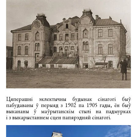
Цяперашні эклектычны будынак сінагогі быў
пабудаваны ў перыяд з 1902 па 1905 гады, ён быў
выкананы ў маўрытанскім стылі на падмурках
і з выкарыстаннем сцен папярэдняй сінагогі.