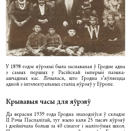
У 1898 годзе яўрэямі была заснаваная ў Гродне адна
з самых першых у Расійскай імперыіі пазыка-
ашчадных кас. Лічылася, што Гродна з’яўляецца
адной з інтэлектуальных сталіц яўрэяў у Еўропе.
Крывавыя часы для яўрэяў
Да верасня 1939 года Гродна знаходзіўся ў складзе
ІІ Рэчы Паспалітай, тут жыло каля 25 тысяч яўрэяў
і дзейнічала больш за 40 сінагог і малітоўных школ.