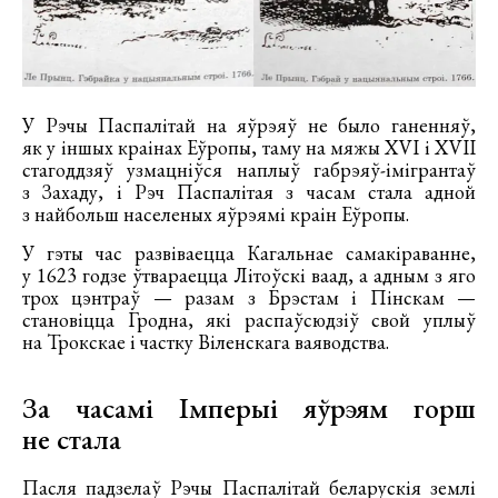
У Рэчы Паспалітай на яўрэяў не было ганенняў,
як у іншых краінах Еўропы, таму на мяжы XVI і XVII
стагоддзяў узмацніўся наплыў габрэяў-імігрантаў
з Захаду, і Рэч Паспалітая з часам стала адной
з найбольш населеных яўрэямі краін Еўропы.
У гэты час развіваецца Кагальнае самакіраванне,
у 1623 годзе ўтвараецца Літоўскі ваад, а адным з яго
трох цэнтраў — разам з Брэстам і Пінскам —
становіцца Гродна, які распаўсюдзіў свой уплыў
на Трокскае і частку Віленскага ваяводства.
За часамі Імперыі яўрэям горш
не стала
Пасля падзелаў Рэчы Паспалітай беларускія землі