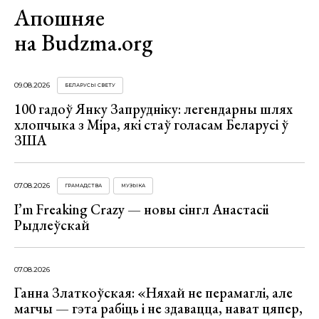
Апошняе
на Budzma.org
09.08.2026
БЕЛАРУСЫ СВЕТУ
100 гадоў Янку Запрудніку: легендарны шлях
хлопчыка з Міра, які стаў голасам Беларусі ў
ЗША
07.08.2026
ГРАМАДСТВА
МУЗЫКА
I’m Freaking Crazy — новы сінгл Анастасіі
Рыдлеўскай
07.08.2026
Ганна Златкоўская: «Няхай не перамаглі, але
магчы — гэта рабіць і не здавацца, нават цяпер,