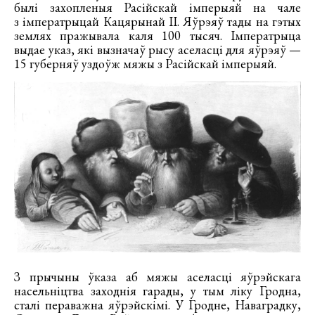
былі захопленыя Расійскай імперыяй на чале
з імператрыцай Кацярынай ІІ. Яўрэяў тады на гэтых
землях пражывала каля 100 тысяч. Імператрыца
выдае указ, які вызначаў рысу аселасці для яўрэяў —
15 губерняў уздоўж мяжы з Расійскай імперыяй.
З прычыны ўказа аб мяжы аселасці яўрэйскага
насельніцтва заходнія гарады, у тым ліку Гродна,
сталі пераважна яўрэйскімі. У Гродне, Наваградку,