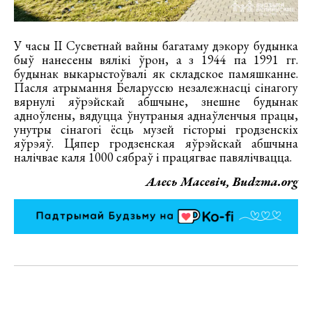
У часы ІІ Сусветнай вайны багатаму дэкору будынка
быў нанесены вялікі ўрон, а з 1944 па 1991 гг.
будынак выкарыстоўвалі як складское памяшканне.
Пасля атрымання Беларуссю незалежнасці сінагогу
вярнулі яўрэйскай абшчыне, знешне будынак
адноўлены, вядуцца ўнутраныя аднаўленчыя працы,
унутры сінагогі ёсць музей гісторыі гродзенскіх
яўрэяў. Цяпер гродзенская яўрэйскай абшчына
налічвае каля 1000 сябраў і працягвае павялічвацца.
Алесь Масевіч, Budzma.org