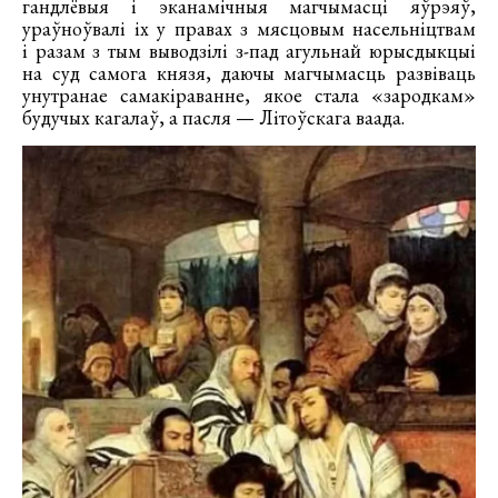
гандлёвыя і эканамічныя магчымасці яўрэяў,
ураўноўвалі іх у правах з мясцовым насельніцтвам
і разам з тым выводзілі з-пад агульнай юрысдыкцыі
на суд самога князя, даючы магчымасць развіваць
унутранае самакіраванне, якое стала «зародкам»
будучых кагалаў, а пасля — Літоўскага ваада.