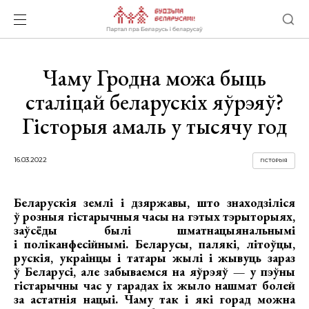
Чаму Гродна можа быць
сталіцай беларускіх яўрэяў?
Гісторыя амаль у тысячу год
16.03.2022
ГІСТОРЫЯ
Беларускія землі і дзяржавы, што знаходзіліся
ў розныя гістарычныя часы на гэтых тэрыторыях,
заўсёды былі шматнацыянальнымі
і поліканфесійнымі. Беларусы, палякі, літоўцы,
рускія, украінцы і татары жылі і жывуць зараз
ў Беларусі, але забываемся на яўрэяў — у пэўны
гістарычны час у гарадах іх жыло нашмат болей
за астатнія нацыі. Чаму так і які горад можна