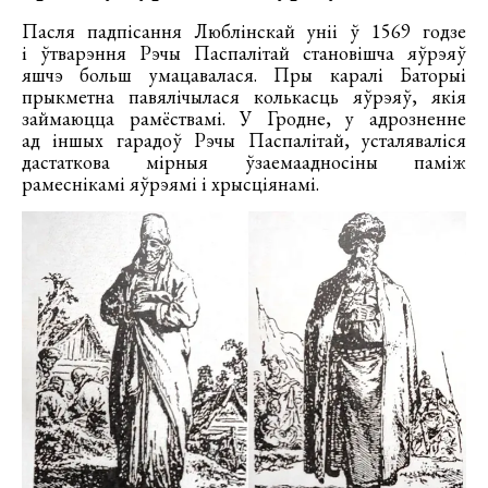
Пасля падпісання Люблінскай уніі ў 1569 годзе
і ўтварэння Рэчы Паспалітай становішча яўрэяў
яшчэ больш умацавалася. Пры каралі Баторыі
прыкметна павялічылася колькасць яўрэяў, якія
займаюцца рамёствамі. У Гродне, у адрозненне
ад іншых гарадоў Рэчы Паспалітай, усталяваліся
дастаткова мірныя ўзаемаадносіны паміж
рамеснікамі яўрэямі і хрысціянамі.