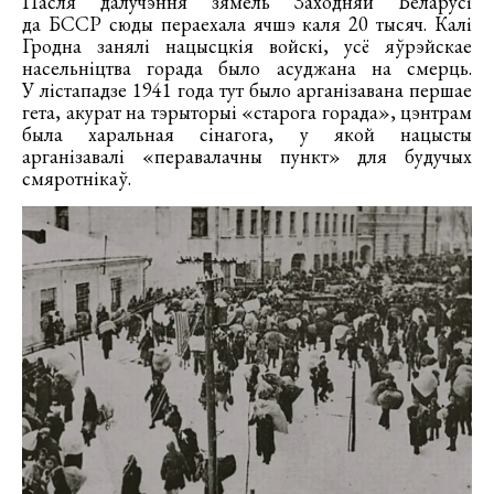
Пасля далучэння зямель Заходняй Беларусі
да БССР сюды пераехала ячшэ каля 20 тысяч. Калі
Гродна занялі нацысцкія войскі, усё яўрэйскае
насельніцтва горада было асуджана на смерць.
У лістападзе 1941 года тут было арганізавана першае
гета, акурат на тэрыторыі «старога горада», цэнтрам
была харальная сінагога, у якой нацысты
арганізавалі «перавалачны пункт» для будучых
смяротнікаў.