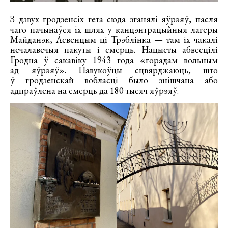
З дзвух гродзенсіх гета сюда зганялі яўрэяў, пасля
чаго пачынаўся іх шлях у канцэнтрацыйныя лагеры
Майданэк, Асвенцым ці Трэблінка — там іх чакалі
нечалавечыя пакуты і смерць. Нацысты абвесцілі
Гродна ў сакавіку 1943 года «горадам вольным
ад яўрэяў». Навукоўцы сцвярджаюць, што
ў гродзенскай вобласці было знішчана або
адпраўлена на смерць да 180 тысяч яўрэяў.