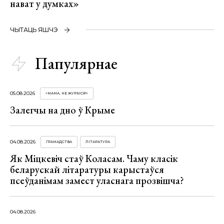
нават у думках»
ЧЫТАЦЬ ЯШЧЭ
Папулярнае
05.08.2026
«МАМА, НЕ ЖУРЫСЯ!»
Залегчы на дно ў Крыме
04.08.2026
ГРАМАДСТВА
ЛІТАРАТУРА
Як Міцкевіч стаў Коласам. Чаму класік
беларускай літаратуры карыстаўся
псеўданімам замест уласнага прозвішча?
04.08.2026