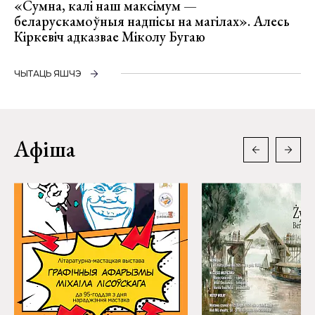
«Сумна, калі наш максімум —
беларускамоўныя надпісы на магілах». Алесь
Кіркевіч адказвае Міколу Бугаю
ЧЫТАЦЬ ЯШЧЭ
Афіша