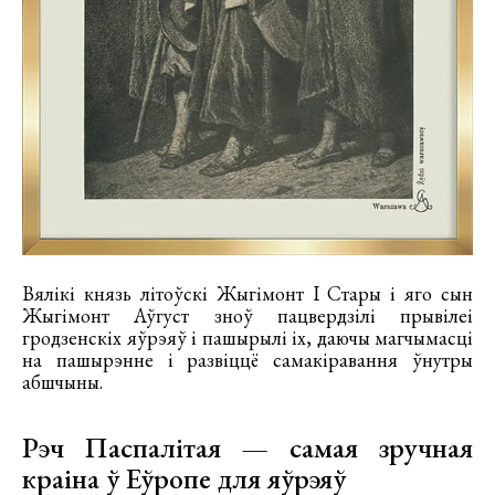
Вялікі князь літоўскі Жыгімонт I Стары і яго сын
Жыгімонт Аўгуст зноў пацвердзілі прывілеі
гродзенскіх яўрэяў і пашырылі іх, даючы магчымасці
на пашырэнне і развіццё самакіравання ўнутры
абшчыны.
Рэч Паспалітая — самая зручная
краіна ў Еўропе для яўрэяў