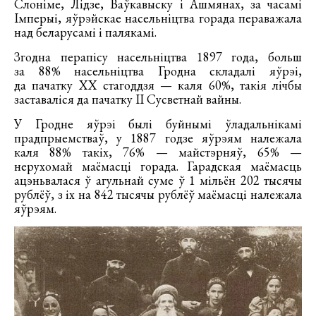
Слоніме, Лідзе, Ваўкавыску і Ашмянах, за часамі
Імперыі, яўрэйскае насельніцтва горада пераважала
над беларусамі і палякамі.
Згодна перапісу насельніцтва 1897 года, больш
за 88% насельніцтва Гродна складалі яўрэі,
да пачатку ХХ стагоддзя — каля 60%, такія лічбы
заставаліся да пачатку ІІ Сусветнай вайны.
У Гродне яўрэі былі буйнымі ўладальнікамі
прадпрыемстваў, у 1887 годзе яўрэям належала
каля 88% такіх, 76% — майстэрняў, 65% —
нерухомай маёмасці горада. Гарадская маёмасць
ацэньвалася ў агульнай суме ў 1 мільён 202 тысячы
рублёў, з іх на 842 тысячы рублёў маёмасці належала
яўрэям.