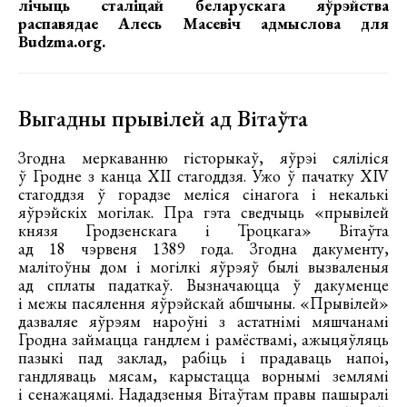
лічыць сталіцай беларускага яўрэйства
распавядае Алесь Масевіч адмыслова для
Budzma.org.
Выгадны прывілей ад Вітаўта
Згодна меркаванню гісторыкаў, яўрэі сяліліся
ў Гродне з канца XII стагоддзя. Ужо ў пачатку XIV
стагоддзя ў горадзе меліся сінагога і некалькі
яўрэйскіх могілак. Пра гэта сведчыць «прывілей
князя Гродзенскага і Троцкага» Вітаўта
ад 18 чэрвеня 1389 года. Згодна дакументу,
малітоўны дом і могілкі яўрэяў былі вызваленыя
ад сплаты падаткаў. Вызначаюцца ў дакуменце
і межы пасялення яўрэйскай абшчыны. «Прывілей»
дазваляе яўрэям нароўні з астатнімі мяшчанамі
Гродна займацца гандлем і рамёствамі, ажыцяўляць
пазыкі пад заклад, рабіць і прадаваць напоі,
гандляваць мясам, карыстацца ворнымі землямі
і сенажацямі. Нададзеныя Вітаўтам правы пашыралі