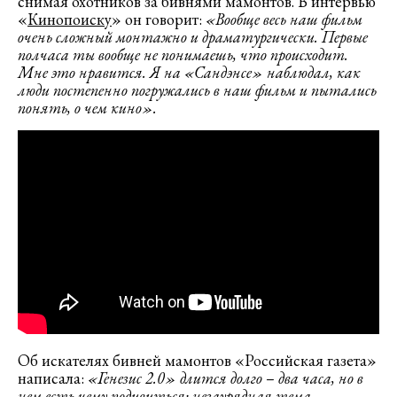
снимая охотников за бивнями мамонтов. В интервью
«
Кинопоиску
» он говорит:
«Вообще весь наш фильм
очень сложный монтажно и драматургически. Первые
полчаса ты вообще не понимаешь, что происходит.
Мне это нравится. Я на «Сандэнсе» наблюдал, как
люди постепенно погружались в наш фильм и пытались
понять, о чем кино».
Об искателях бивней мамонтов «Российская газета»
написала:
«Генезис 2.0» длится долго
–
два часа, но в
нем есть чему подивиться: незаурядная тема,