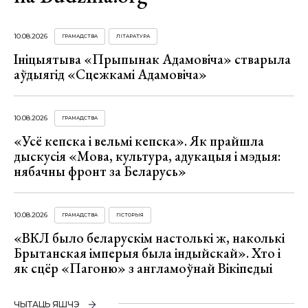
10.08.2026
ГРАМАДСТВА
ЛІТАРАТУРА
Ініцыятыва «Прыпынак Адамовіча» стварыла
аўдыягід «Сцежкамі Адамовіча»
10.08.2026
ГРАМАДСТВА
«Усё кепска і вельмі кепска». Як прайшла
дыскусія «Мова, культура, адукацыя і мэдыя:
нябачны фронт за Беларусь»
10.08.2026
ГРАМАДСТВА
ГІСТОРЫЯ
«ВКЛ было беларускім настолькі ж, наколькі
Брытанская імперыя была індыйскай». Хто і
як сцёр «Пагоню» з англамоўнай Вікіпедыі
ЧЫТАЦЬ ЯШЧЭ