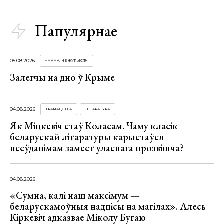
Папулярнае
05.08.2026
«МАМА, НЕ ЖУРЫСЯ!»
Залегчы на дно ў Крыме
04.08.2026
ГРАМАДСТВА
ЛІТАРАТУРА
Як Міцкевіч стаў Коласам. Чаму класік
беларускай літаратуры карыстаўся
псеўданімам замест уласнага прозвішча?
04.08.2026
«Сумна, калі наш максімум —
беларускамоўныя надпісы на магілах». Алесь
Кіркевіч адказвае Міколу Бугаю