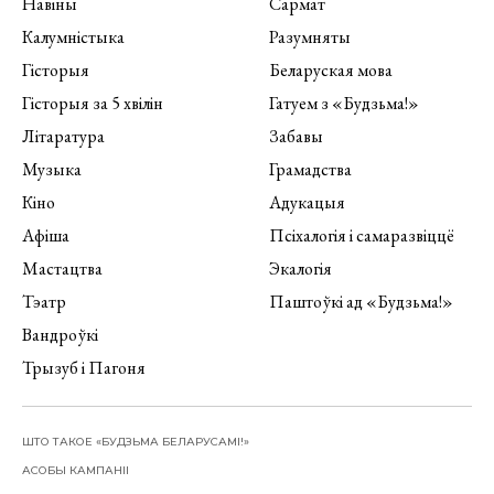
Навіны
Сармат
Калумністыка
Разумняты
Гісторыя
Беларуская мова
Гісторыя за 5 хвілін
Гатуем з «Будзьма!»
Літаратура
Забавы
Музыка
Грамадства
Кіно
Адукацыя
Афіша
Псіхалогія і самаразвіццё
Мастацтва
Экалогія
Тэатр
Паштоўкі ад «Будзьма!»
Вандроўкі
Трызуб і Пагоня
ШТО ТАКОЕ «БУДЗЬМА БЕЛАРУСАМІ!»
АСОБЫ КАМПАНІІ