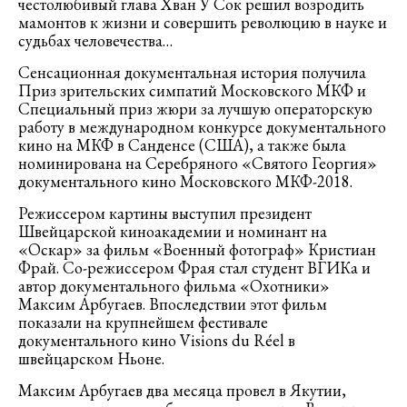
честолюбивый глава Хван У Сок решил возродить
мамонтов к жизни и совершить революцию в науке и
судьбах человечества…
Сенсационная документальная история получила
Приз зрительских симпатий Московского МКФ и
Специальный приз жюри за лучшую операторскую
работу в международном конкурсе документального
кино на МКФ в Санденсе (США), а также была
номинирована на Серебряного «Святого Георгия»
документального кино Московского МКФ-2018.
Режиссером картины выступил президент
Швейцарской киноакадемии и номинант на
«Оскар» за фильм «Военный фотограф» Кристиан
Фрай. Со-режиссером Фрая стал студент ВГИКа и
автор документального фильма «Охотники»
Максим Арбугаев. Впоследствии этот фильм
показали на крупнейшем фестивале
документального кино Visions du Réel в
швейцарском Ньоне.
Максим Арбугаев два месяца провел в Якутии,