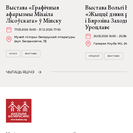
Выстава «Графічныя
Выстава Вольгі На
афарызмы Міхаіла
«Жыццё дзвюх рэк
Лісоўскага» ў Мінску
і Бярэзіна Заходня
Уроцлаве
17.03.2026 16:00 - 31.12.2026 17:00
26.03.2026 16:00 - 25.08.202
Музей гісторыі беларускай літаратуры
(вул. Багдановіча, 13)
Галерэя Клуба MiL (Kościu
МІНСК
ВЫСТАВЫ
УРОЦЛАЎ
ВЫСТАВЫ
ЧЫТАЦЬ ЯШЧЭ