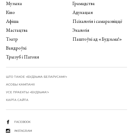
Музыка
Грамадства
Кіно
Адукацыя
Афіша
Псіхалогія і самаразвіццё
Мастацтва
Экалогія
Тэатр
Паштоўкі ад «Будзьма!»
Вандроўкі
Трызуб і Пагоня
ШТО ТАКОЕ «БУДЗЬМА БЕЛАРУСАМІ!»
АСОБЫ КАМПАНІІ
УСЕ ПРАЕКТЫ «БУДЗЬМА!»
КАРТА САЙТА
FACEBOOK
INSTAGRAM