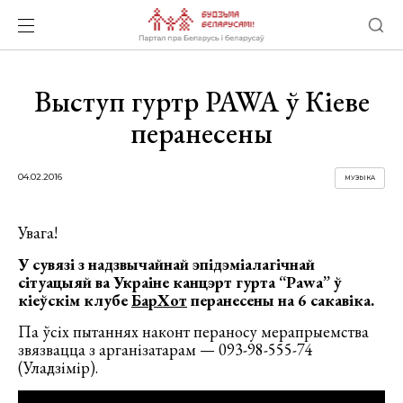
Выступ гуртр PAWA ў Кіеве
перанесены
04.02.2016
МУЗЫКА
Увага!
У сувязі з надзвычайнай эпідэміалагічнай
сітуацыяй ва Украіне канцэрт гурта “Pawa” ў
кіеўскім клубе
БарХот
перанесены на 6 сакавіка.
Па ўсіх пытаннях наконт пераносу мерапрыемства
звязвацца з арганізатарам — 093-98-555-74
(Уладзімір).