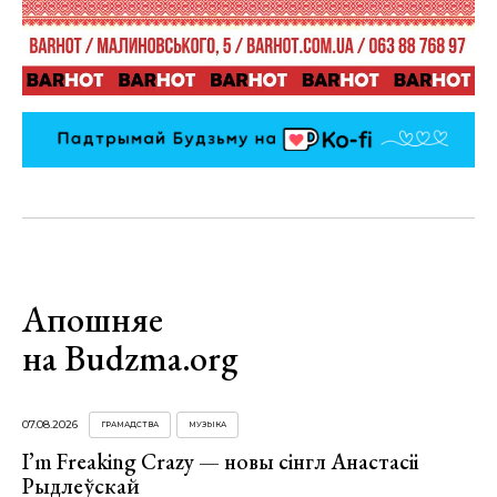
Апошняе
на Budzma.org
07.08.2026
ГРАМАДСТВА
МУЗЫКА
I’m Freaking Crazy — новы сінгл Анастасіі
Рыдлеўскай