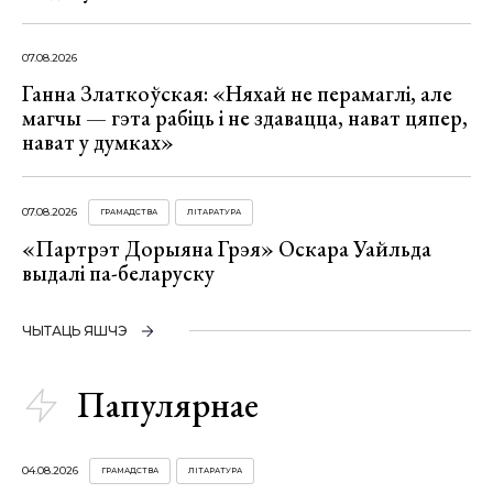
07.08.2026
Ганна Златкоўская: «Няхай не перамаглі, але
магчы — гэта рабіць і не здавацца, нават цяпер,
нават у думках»
07.08.2026
ГРАМАДСТВА
ЛІТАРАТУРА
«Партрэт Дорыяна Грэя» Оскара Уайльда
выдалі па-беларуску
ЧЫТАЦЬ ЯШЧЭ
Папулярнае
04.08.2026
ГРАМАДСТВА
ЛІТАРАТУРА