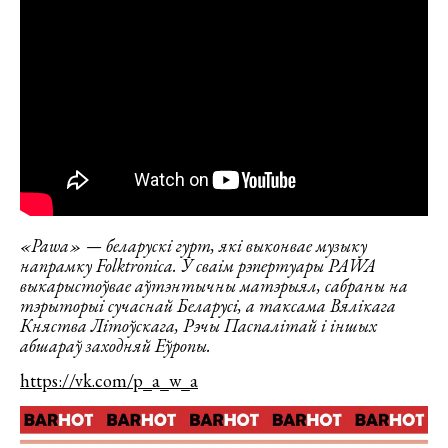
«Pawa» — беларускі гурт, які выконвае музыку
напрамку Folktronica. У сваім рэпертуары PAWA
выкарыстоўвае аўтэнтычны матэрыял, сабраны на
тэрыторыі сучаснай Беларусі, а таксама Вялікага
Княства Літоўскага, Рэчы Паспалітай і іншых
абшараў заходняй Еўропы.
https://vk.com/p_a_w_a