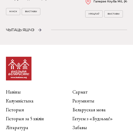
Галерэя Клуба MiL (Kościu
МІНСК
ВЫСТАВЫ
УРОЦЛАЎ
ВЫСТАВЫ
ЧЫТАЦЬ ЯШЧЭ
Навіны
Сармат
Калумністыка
Разумняты
Гісторыя
Беларуская мова
Гісторыя за 5 хвілін
Гатуем з «Будзьма!»
Літаратура
Забавы