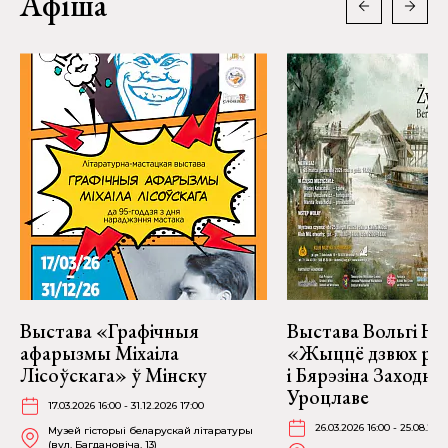
Афіша
Выстава «Графічныя
Выстава Вольгі На
афарызмы Міхаіла
«Жыццё дзвюх рэк
Лісоўскага» ў Мінску
і Бярэзіна Заходня
Уроцлаве
17.03.2026 16:00 - 31.12.2026 17:00
26.03.2026 16:00 - 25.08.202
Музей гісторыі беларускай літаратуры
(вул. Багдановіча, 13)