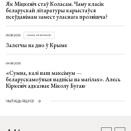
Як Міцкевіч стаў Коласам. Чаму класік
беларускай літаратуры карыстаўся
псеўданімам замест уласнага прозвішча?
05.08.2026
«МАМА, НЕ ЖУРЫСЯ!»
Залегчы на дно ў Крыме
04.08.2026
«Сумна, калі наш максімум —
беларускамоўныя надпісы на магілах». Алесь
Кіркевіч адказвае Міколу Бугаю
ЧЫТАЦЬ ЯШЧЭ