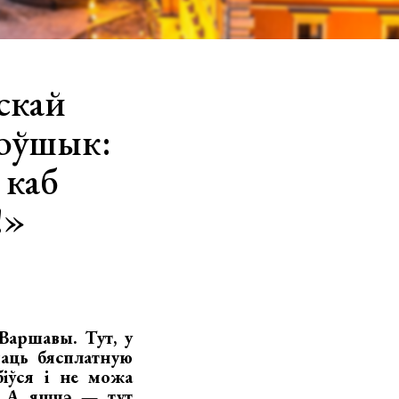
cкай
Коўшык:
 каб
!»
Варшавы. Тут, у
маць бясплатную
іўся і не можа
. А яшчэ — тут