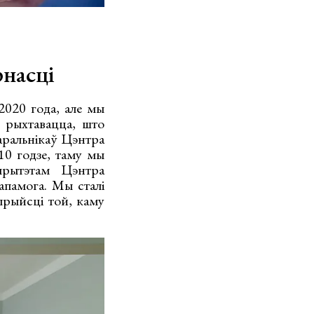
рнасці
020 года, але мы
а рыхтавацца, што
варальнікаў Цэнтра
10 годзе, таму мы
ярытэтам Цэнтра
апамога. Мы сталі
рыйсці той, каму