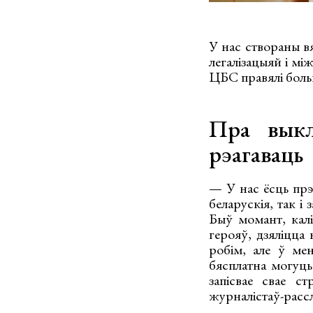
У нас створаны вя
легалізацыяй і мі
ЦБС правялі боль
Пра выкл
рэагаваць
— У нас ёсць прэс
беларускія, так і
Быў момант, калі
герояў, дзяліцца 
робім, але ў мен
бясплатна могуць
запісвае свае с
журналістаў-рассл