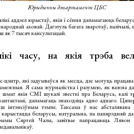
Юрыдычны дэпартамент ЦБС
лікі аддзел юрыстаў, якія і сёння дапамагаюць белару
жнароднай аховай. Дагэтуль багата зваротаў, палічылі,
ш як 7 тысяч кансультацый.
ікі часу, на якія трэба вел
-цэнтр, які задумваўся як месца, дзе могуць працава
 замежныя. Я сама журналістка і разумею, як важна д
 шмат якія СМІ шукалі звесткі пра Беларусь, калі 
кантактамі, дапамагаць знаходзіць адно аднаго. Цяпе
ш інтэнсіўным тэмпе. Таксама ў нас абсталявана в
 карыстацца беларусы, натуральна, па папярэдняй да
трымы Сяргей Чалы, завітвае папрацаваць Лявон 
едавальнікаў.