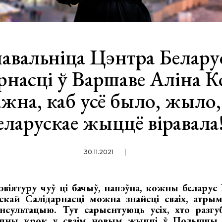
навальніца Цэнтра Белару
рнасці ў Варшаве Аліна 
жна, каб усё было, жыло,
еларускае жыццё віравала
30.11.2021
віятуру чуў ці бачыў, напэўна, кожны беларус 
кай Салідарнасці можна знайсці сваіх, атры
ультацыю. Тут сарыентуюць усіх, хто разгуб
упны крок у сваім новым жыцці ў Польшчы