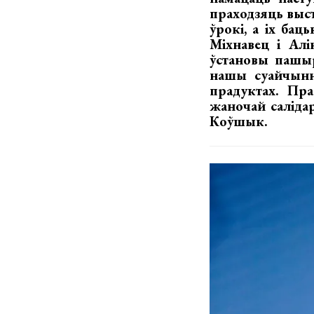
праходзяць выст
ўрокі, а іх бац
Міхнавец і Алі
ўстановы пашыр
нашы суайчынні
прадуктах. Пра
жаночай саліда
Коўшык.