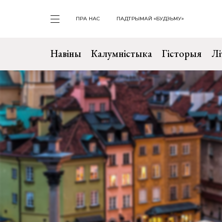
ПРА НАС
ПАДТРЫМАЙ «БУДЗЬМУ»
Навіны
Калумністыка
Гісторыя
Лі