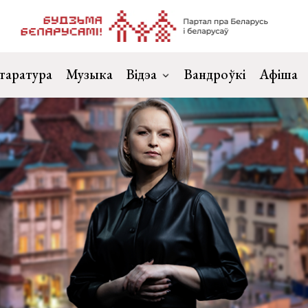
таратура
Музыка
Відэа
Вандроўкі
Афіша