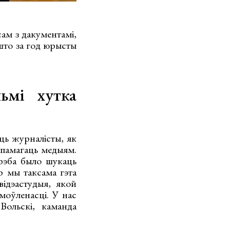
сам з дакументамі,
 што за год юрысты
ьмі хутка
ць журналісты, як
апамагаць медыям.
трэба было шукаць
р мы таксама гэта
ідэастудыя, якой
моўленасці. У нас
Вольскі, каманда