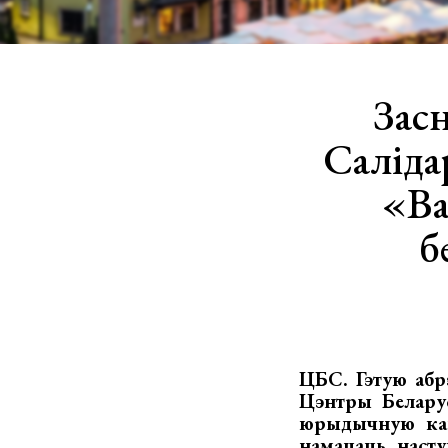
Зас
Саліда
«Ва
б
ЦБС. Гэтую абрэ
Цэнтры Беларус
юрыдычную канс
намацаць наст