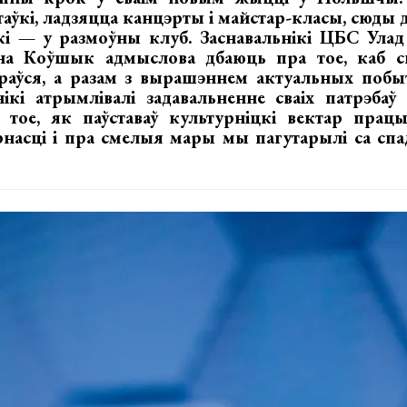
аўкі, ладзяцца канцэрты і майстар-класы, сюды д
ькі — у размоўны клуб. Заснавальнікі ЦБС Улад
на Коўшык адмыслова дбаюць пра тое, каб сп
аўся, а разам з вырашэннем актуальных побы
кі атрымлівалі задавальненне сваіх патрэбаў 
 тое, як паўставаў культурніцкі вектар прац
рнасці і пра смелыя мары мы пагутарылі са сп