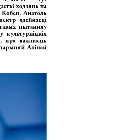
зеткі ходзяць на
 Кобец, Анатоль
ектр дзейнасці
тавых пытанняў
у культурніцкіх
ы, пра важнасць
адарыняй Алінай