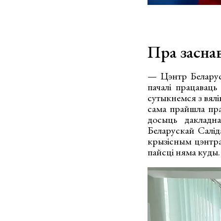
Пра засна
— Цэнтр Беларуск
пачалі працаваць
сутыкнемся з вялі
сама прайшла пра
досыць дакладн
Беларускай Салід
крызісным цэнтр
пайсці няма куды.