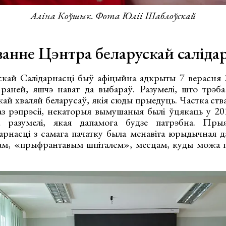
Аліна Коўшык. Фота Юліі Шаблоўскай
ванне Цэнтра беларускай саліда
ай Салідарнасці быў афіцыйна адкрыты 7 верасня 2
 раней, яшчэ нават да выбараў. Разумелі, што трэб
кай хваляй беларусаў, якія сюды прыедуць. Частка ст
з рэпрэсіі, некаторыя вымушаныя былі ўцякаць у 20
а разумелі, якая дапамога будзе патрэбна. Пры
арнасці з самага пачатку была менавіта юрыдычная д
ам, «прыфрантавым шпіталем», месцам, куды можа п