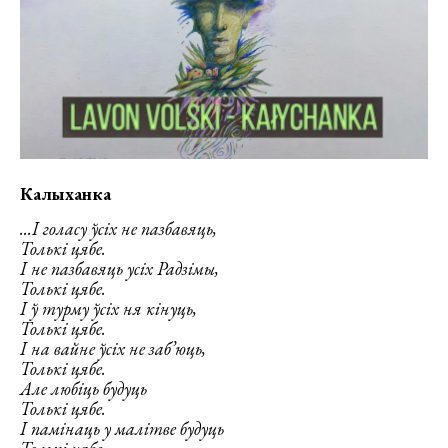
Калыханка
...І голасу ўсіх не пазбавяць,
Толькі цябе.
І не пазбавяць усіх Радзімы,
Толькі цябе.
І ў турму ўсіх ня кінуць,
Толькі цябе.
І на вайне ўсіх не заб’юць,
Толькі цябе.
Але любіць будуць
Толькі цябе.
І памінаць у малітве будуць