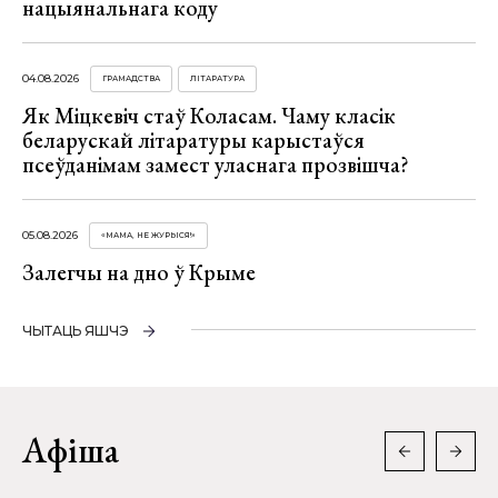
нацыянальнага коду
04.08.2026
ГРАМАДСТВА
ЛІТАРАТУРА
Як Міцкевіч стаў Коласам. Чаму класік
беларускай літаратуры карыстаўся
псеўданімам замест уласнага прозвішча?
05.08.2026
«МАМА, НЕ ЖУРЫСЯ!»
Залегчы на дно ў Крыме
ЧЫТАЦЬ ЯШЧЭ
Афіша