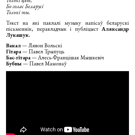
Толькі цябе,
Бо голас Беларусі
Толькі ты.
Тэкст на які паклалі музыку напісаў беларускі
пісьменнік, перакладчык і публіцыст
Аляксандр
Лукашук.
Вакал
— Лявон Вольскі
Гітара
— Павел Трыпуць
Бас-гітара
— Алесь-Францішак Мышкевіч
Бубны
— Павел Мамонаў