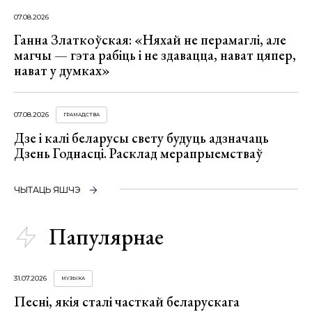
07.08.2026
Ганна Златкоўская: «Няхай не перамаглі, але
магчы — гэта рабіць і не здавацца, нават цяпер,
нават у думках»
07.08.2026
ГРАМАДСТВА
Дзе і калі беларусы свету будуць адзначаць
Дзень Годнасці. Расклад мерапрыемстваў
ЧЫТАЦЬ ЯШЧЭ
Папулярнае
31.07.2026
МУЗЫКА
Песні, якія сталі часткай беларускага