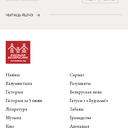
ЧЫТАЦЬ ЯШЧЭ
Навіны
Сармат
Калумністыка
Разумняты
Гісторыя
Беларуская мова
Гісторыя за 5 хвілін
Гатуем з «Будзьма!»
Літаратура
Забавы
Музыка
Грамадства
Кіно
Адукацыя