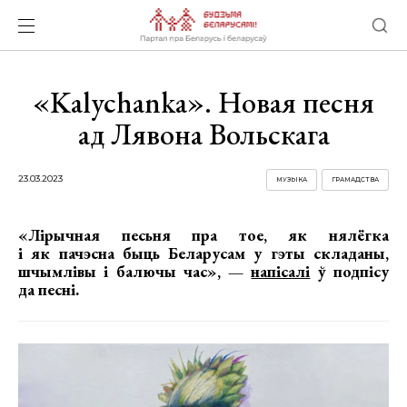
«Kalychanka». Новая песня
ад Лявона Вольскага
23.03.2023
МУЗЫКА
ГРАМАДСТВА
«Лірычная песьня пра тое, як нялёгка
і як пачэсна быць Беларусам у гэты складаны,
шчымлівы і балючы час», —
напісалі
ў подпісу
да песні.