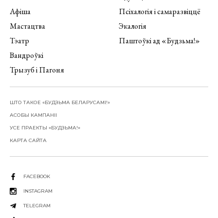
Афіша
Псіхалогія і самаразвіццё
Мастацтва
Экалогія
Тэатр
Паштоўкі ад «Будзьма!»
Вандроўкі
Трызуб і Пагоня
ШТО ТАКОЕ «БУДЗЬМА БЕЛАРУСАМІ!»
АСОБЫ КАМПАНІІ
УСЕ ПРАЕКТЫ «БУДЗЬМА!»
КАРТА САЙТА
FACEBOOK
INSTAGRAM
TELEGRAM