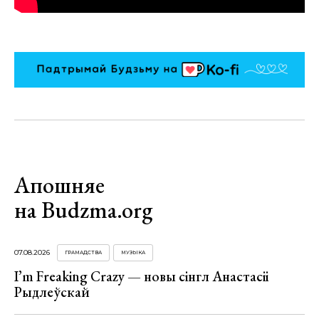
Апошняе
на Budzma.org
07.08.2026
ГРАМАДСТВА
МУЗЫКА
I’m Freaking Crazy — новы сінгл Анастасіі
Рыдлеўскай