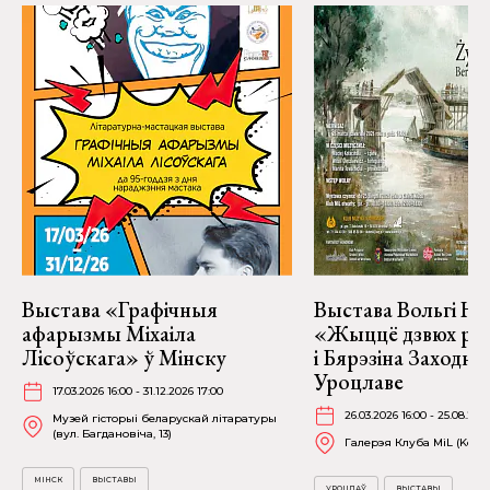
Выстава «Графічныя
Выстава Вольгі На
афарызмы Міхаіла
«Жыццё дзвюх рэк
Лісоўскага» ў Мінску
і Бярэзіна Заходня
Уроцлаве
17.03.2026 16:00 - 31.12.2026 17:00
26.03.2026 16:00 - 25.08.202
Музей гісторыі беларускай літаратуры
(вул. Багдановіча, 13)
Галерэя Клуба MiL (Kościu
МІНСК
ВЫСТАВЫ
УРОЦЛАЎ
ВЫСТАВЫ