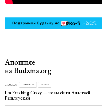
Апошняе
на Budzma.org
07.08.2026
ГРАМАДСТВА
МУЗЫКА
I’m Freaking Crazy — новы сінгл Анастасіі
Рыдлеўскай