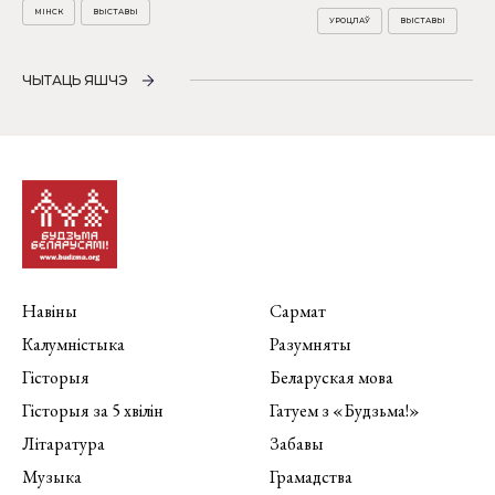
МІНСК
ВЫСТАВЫ
УРОЦЛАЎ
ВЫСТАВЫ
ЧЫТАЦЬ ЯШЧЭ
Навіны
Сармат
Калумністыка
Разумняты
Гісторыя
Беларуская мова
Гісторыя за 5 хвілін
Гатуем з «Будзьма!»
Літаратура
Забавы
Музыка
Грамадства