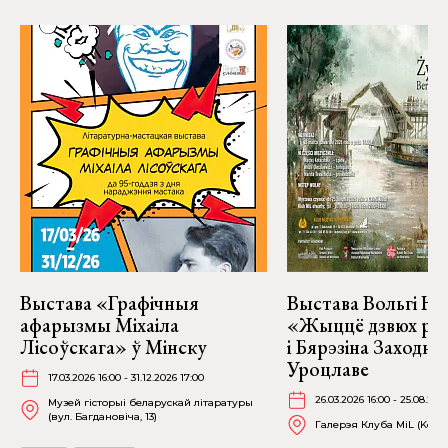
Выстава «Графічныя
Выстава Вольгі На
афарызмы Міхаіла
«Жыццё дзвюх рэк
Лісоўскага» ў Мінску
і Бярэзіна Заходня
Уроцлаве
17.03.2026 16:00 - 31.12.2026 17:00
26.03.2026 16:00 - 25.08.202
Музей гісторыі беларускай літаратуры
(вул. Багдановіча, 13)
Галерэя Клуба MiL (Kościu