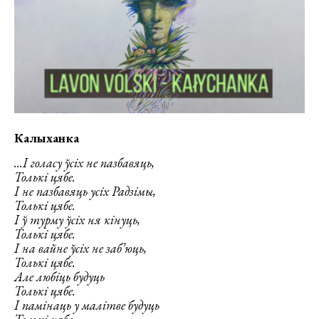
Калыханка
...І голасу ўсіх не пазбавяць,
Толькі цябе.
І не пазбавяць усіх Радзімы,
Толькі цябе.
І ў турму ўсіх ня кінуць,
Толькі цябе.
І на вайне ўсіх не заб’юць,
Толькі цябе.
Але любіць будуць
Толькі цябе.
І памінаць у малітве будуць