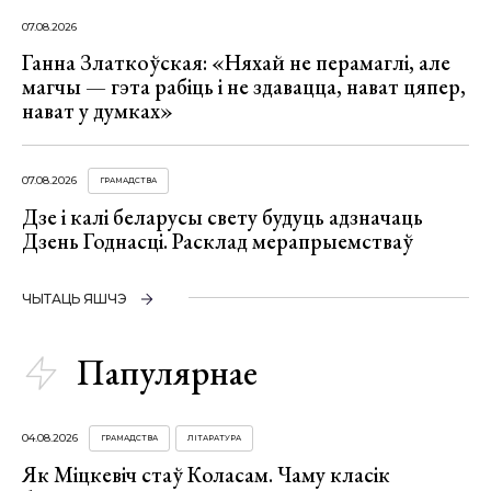
07.08.2026
Ганна Златкоўская: «Няхай не перамаглі, але
магчы — гэта рабіць і не здавацца, нават цяпер,
нават у думках»
07.08.2026
ГРАМАДСТВА
Дзе і калі беларусы свету будуць адзначаць
Дзень Годнасці. Расклад мерапрыемстваў
ЧЫТАЦЬ ЯШЧЭ
Папулярнае
04.08.2026
ГРАМАДСТВА
ЛІТАРАТУРА
Як Міцкевіч стаў Коласам. Чаму класік