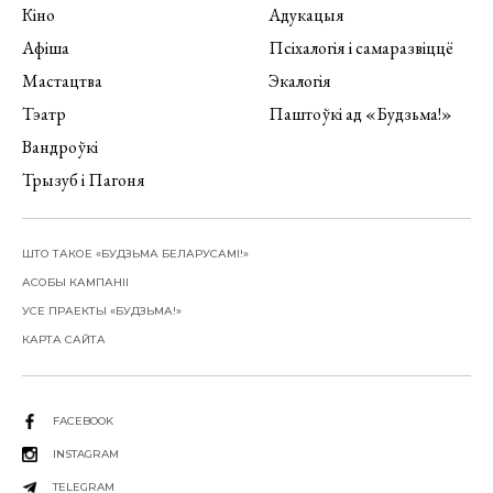
Кіно
Адукацыя
Афіша
Псіхалогія і самаразвіццё
Мастацтва
Экалогія
Тэатр
Паштоўкі ад «Будзьма!»
Вандроўкі
Трызуб і Пагоня
ШТО ТАКОЕ «БУДЗЬМА БЕЛАРУСАМІ!»
АСОБЫ КАМПАНІІ
УСЕ ПРАЕКТЫ «БУДЗЬМА!»
КАРТА САЙТА
FACEBOOK
INSTAGRAM
TELEGRAM