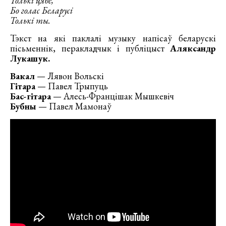
Толькі цябе,
Бо голас Беларусі
Толькі ты.
Тэкст на які паклалі музыку напісаў беларускі
пісьменнік, перакладчык і публіцыст
Аляксандр
Лукашук.
Вакал
— Лявон Вольскі
Гітара
— Павел Трыпуць
Бас-гітара
— Алесь-Францішак Мышкевіч
Бубны
— Павел Мамонаў