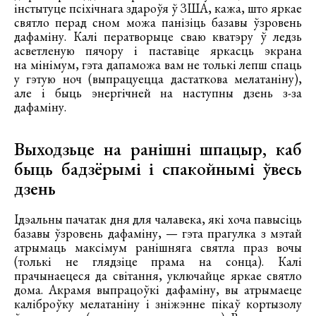
інстытуце псіхічнага здароўя ў ЗША, кажа, што яркае
святло перад сном можа панізіць базавы ўзровень
дафаміну. Калі ператворыце сваю кватэру ў ледзь
асветленую пячору і паставіце яркасць экрана
на мінімум, гэта дапаможа вам не толькі лепш спаць
у гэтую ноч (выпрацуецца дастаткова мелатаніну),
але і быць энергічней на наступны дзень з-за
дафаміну.
Выходзьце на ранішні шпацыр, каб
быць бадзёрымі і спакойнымі ўвесь
дзень
Ідэальны пачатак дня для чалавека, які хоча павысіць
базавы ўзровень дафаміну, — гэта прагулка з мэтай
атрымаць максімум ранішняга святла праз вочы
(толькі не глядзіце прама на сонца). Калі
прачынаецеся да світання, уключайце яркае святло
дома. Акрамя выпрацоўкі дафаміну, вы атрымаеце
каліброўку мелатаніну і зніжэнне пікаў кортызолу