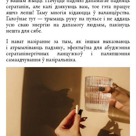
ў вашым жыцці. Пачуццё падзякі дапамагае падняць
сератанін, але калі дзякуюць вам, тое гэта працуе
яшчэ лепш! Таму многія кідаюцца ў валанцёрства.
Галоўнае тут — трымаць руку на пульсе і не аддаць
усю сваю энергію на дапамогу людзям, пакінуць
нешта для сябе.
І нават назіранне за тым, як іншыя выказваюць
і атрымліваюць падзяку, эфектыўна для абуджэння
сератанінергічных ланцужкоў і паляпшэння
самаадчування ў назіральніка.