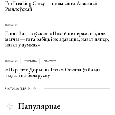
I’m Freaking Crazy — новы сінгл Анастасіі
Рыдлеўскай
07.08.2026
Ганна Златкоўская: «Няхай не перамаглі, але
магчы — гэта рабіць і не здавацца, нават цяпер,
нават у думках»
07.08.2026
ГРАМАДСТВА
ЛІТАРАТУРА
«Партрэт Дорыяна Грэя» Оскара Уайльда
выдалі па-беларуску
ЧЫТАЦЬ ЯШЧЭ
Папулярнае