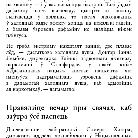
на хвілінку — і ў вас павысіцца настрой. Калі ўздым
дафаміну пасля шакаладу, цыгарэт ці какаіну
вылічаецца ў хвілінах, то пасля знаходжання
ў халоднай вадзе эфекту хопіць на некалькі гадзін,
а базавы ўзровень дафаміну не зваліцца ніжэй
плінтуса.
Не трэба экстрыму накшталт ванны, дзе плавае
лёд, — дастаткова халоднага душа. Доктар Ганна
Лембке, дырэктарка Клінікі падвойнага дыягназу
наркаманіі ў Стэнфардзе, у сваёй кнізе
«Дафамінавая нацыя» апісвае пацыента, які
імкнуўся падтрымліваць узровень дафаміна
з дапамогай халоднага душа, каб адмовіцца
ад наркотыкаў, — дапамагло!
Правядзіце вечар пры свячах, каб
заўтра ўсё паспець
Даследаванне лабараторыі Самера Хатара,
дырэктара аддзела хранабіялогіі ў Нацыянальным