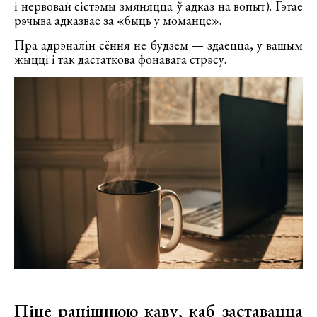
і нервовай сістэмы змяняцца ў адказ на вопыт). Гэтае
рэчыва адказвае за «быць у моманце».
Пра адрэналін сёння не будзем — здаецца, у вашым
жыцці і так дастаткова фонавага стрэсу.
Піце ранішнюю каву, каб заставацца