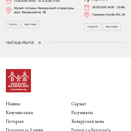
17.03.2026 16:00 - 31.12.2026 17:00
26.03.2026 16:00 - 25.08.202
Музей гісторыі беларускай літаратуры
(вул. Багдановіча, 13)
Галерэя Клуба MiL (Kościu
МІНСК
ВЫСТАВЫ
УРОЦЛАЎ
ВЫСТАВЫ
ЧЫТАЦЬ ЯШЧЭ
Навіны
Сармат
Калумністыка
Разумняты
Гісторыя
Беларуская мова
Гісторыя за 5 хвілін
Гатуем з «Будзьма!»