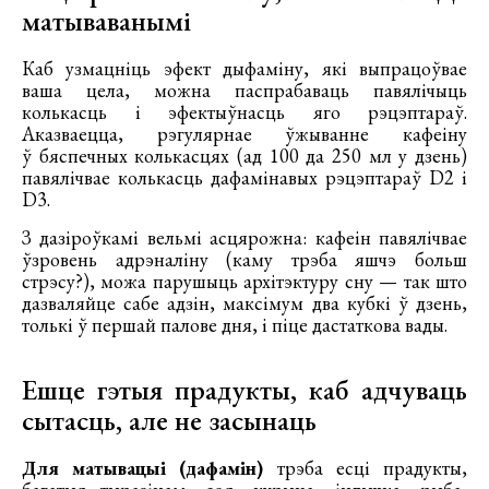
матываванымі
Каб узмацніць эфект дыфаміну, які выпрацоўвае
ваша цела, можна паспрабаваць павялічыць
колькасць і эфектыўнасць яго рэцэптараў.
Аказваецца, рэгулярнае ўжыванне кафеіну
ў бяспечных колькасцях (ад 100 да 250 мл у дзень)
павялічвае колькасць дафамінавых рэцэптараў D2 і
D3.
З дазіроўкамі вельмі асцярожна: кафеін павялічвае
ўзровень адрэналіну (каму трэба яшчэ больш
стрэсу?), можа парушыць архітэктуру сну — так што
дазваляйце сабе адзін, максімум два кубкі ў дзень,
толькі ў першай палове дня, і піце дастаткова вады.
Ешце гэтыя прадукты, каб адчуваць
сытасць, але не засынаць
Для матывацыі (дафамін)
трэба есці прадукты,