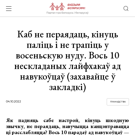
Каб не пераядаць, кінуць
паліць і не трапіць у
восеньскую нуду. Вось 10
нескладаных лайфхакаў ад
навукоўцаў (захавайце ў
закладкі)
04.10.2022
ГРАМАДСТВА
Як падняць сабе настрой, кінуць шкодную
звычку, не пераядаць, навучыцца канцэнтравацца
ці расслабляцца? Вось 10 парадаў ад навукоўцаў —