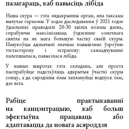
пазагараць, каб павысіць лібіда
Наша скура — гэта эндакрынны орган, яна таксама
вылучае гармоны. У ходзе даследавання ў 2021 годзе
ўдзельнікі праводзілі 20-30 хвілін кожны дзень,
спрабуючы максімізаваць ўздзеянне сонечнага
святла на як мага большую частку сваёй скуры.
Навукоўцы адзначылі значнае павышэнне ўзроўню
тэстастэрону і эстрагену: самаадчуванне
палепшылася, павысілася лібіда.
У нашых шыротах гэта складана, але проста
паспрабуйце падстаўляць адкрытыя ўчасткі скуры
сонцу, а да сярэдзіны зімы заплануйце водпуск там,
дзе лета.
Рабіце практыкаванні
на канцэнтрацыю, каб больш
эфектыўна працаваць або
адаптавацца да новага асяроддзя