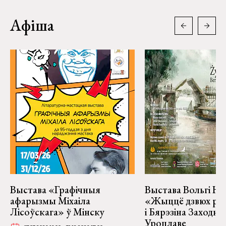
Афіша
Выстава «Графічныя
Выстава Вольгі На
афарызмы Міхаіла
«Жыццё дзвюх рэк
Лісоўскага» ў Мінску
і Бярэзіна Заходня
Уроцлаве