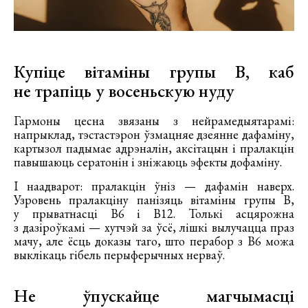
Купіце вітаміны групы B, каб
не трапіць у восеньскую нуду
Гармоны цесна звязаны з нейрамедыятарамі:
напрыклад, тэстастэрон ўзмацняе дзеянне дафаміну,
картызол падымае адрэналін, аксітацын і пралакцін
павышаюць сератонін і зніжаюць эфекты дофаміну.
І наадварот: пралакцін ўніз — дафамін наверх.
Узровень пралакціну панізяць вітаміны групы В,
у прыватнасці В6 і B12. Толькі асцярожна
з дазіроўкамі — хутчэй за ўсё, лішкі вылучацца праз
мачу, але ёсць доказы таго, што перабор з B6 можа
выклікаць гібель перыферычных нерваў.
Не ўпускайце магчымасці