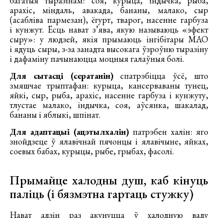
багатыя тыразінам: соя, курыца, індычка, рыба,
арахіс, міндаль, авакада, бананы, малако, сыр
(асабліва пармезан), ёгурт, тварог, насенне гарбуза
і кунжут. Ёсць нават з’ява, якую называюць «эфект
сыру»: у людзей, якія прымаюць інгібітары МАО
і ядуць сыры, з-за занадта высокага ўзроўню тыразіну
і дафаміну пачынаюцца моцныя галаўныя болі.
Для сытасці (сератанін)
спатрэбіцца ўсё, што
змяшчае трыптафан: курыца, кансерваваны тунец,
яйкі, сыр, рыба, арахіс, насенне гарбуза і кунжуту,
тлустае малако, індычка, соя, аўсянка, шакалад,
бананы і яблыкі, шпінат.
Для адаптацыі (ацэтылхалін)
патрэбен халін: яго
знойдзеце ў ялавічнай пячонцы і ялавічыне, яйках,
соевых бабах, курыцы, рыбе, грыбах, фасолі.
Прымайце халодны душ, каб кінуць
паліць (і бязмэтна гартаць стужку)
Нават адзін раз акунуцца ў халодную ваду