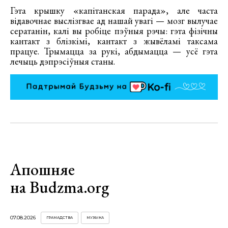
Гэта крышку «капітанская парада», але часта
відавочнае выслізгвае ад нашай увагі — мозг вылучае
сератанін, калі вы робіце пэўныя рэчы: гэта фізічны
кантакт з блізкімі, кантакт з жывёламі таксама
працуе. Трымацца за рукі, абдымацца — усё гэта
лечыць дэпрэсіўныя станы.
Апошняе
на Budzma.org
07.08.2026
ГРАМАДСТВА
МУЗЫКА