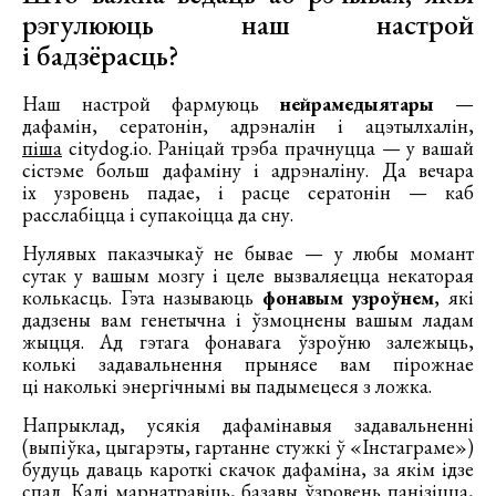
рэгулююць наш настрой
і бадзёрасць?
Наш настрой фармуюць
нейрамедыятары
—
дафамін, сератонін, адрэналін і ацэтылхалін,
піша
citydog.io. Раніцай трэба прачнуцца — у вашай
сістэме больш дафаміну і адрэналіну. Да вечара
іх узровень падае, і расце сератонін — каб
расслабіцца і супакоіцца да сну.
Нулявых паказчыкаў не бывае — у любы момант
сутак у вашым мозгу і целе вызваляецца некаторая
колькасць. Гэта называюць
фонавым узроўнем
, які
дадзены вам генетычна і ўзмоцнены вашым ладам
жыцця. Ад гэтага фонавага ўзроўню залежыць,
колькі задавальнення прынясе вам пірожнае
ці наколькі энергічнымі вы падымецеся з ложка.
Напрыклад, усякія дафамінавыя задавальненні
(выпіўка, цыгарэты, гартанне стужкі ў «Інстаграме»)
будуць даваць кароткі скачок дафаміна, за якім ідзе
спад. Калі марнатравіць, базавы ўзровень панізіцца,