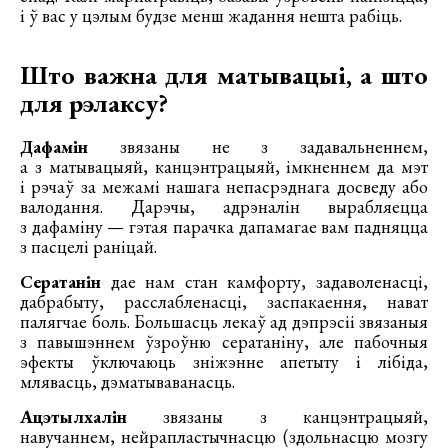
і ў вас у цэлым будзе менш жадання нешта рабіць.
Што важна для матывацыі, а што
для рэлаксу?
Дафамін
звязаны не з задавальненнем,
а з матывацыяй, канцэнтрацыяй, імкненнем да мэт
і рэчаў за межамі нашага непасрэднага досведу або
валодання. Дарэчы, адрэналін вырабляецца
з дафаміну — гэтая парачка дапамагае вам падняцца
з пасцелі раніцай.
Сератанін
дае нам стан камфорту, задаволенасці,
дабрабыту, расслабленасці, заспакаення, нават
палягчае боль. Большасць лекаў ад дэпрэсіі звязаныя
з павышэннем ўзроўню сератаніну, але пабочныя
эфекты ўключаюць зніжэнне апетыту і лібіда,
млявасць, дэматываванасць.
Ацэтылхалін
звязаны з канцэнтрацыяй,
навучаннем, нейрапластычнасцю (здольнасцю мозгу