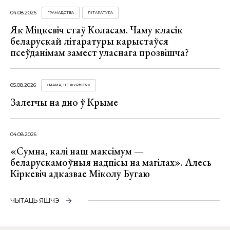
04.08.2026
ГРАМАДСТВА
ЛІТАРАТУРА
Як Міцкевіч стаў Коласам. Чаму класік
беларускай літаратуры карыстаўся
псеўданімам замест уласнага прозвішча?
05.08.2026
«МАМА, НЕ ЖУРЫСЯ!»
Залегчы на дно ў Крыме
04.08.2026
«Сумна, калі наш максімум —
беларускамоўныя надпісы на магілах». Алесь
Кіркевіч адказвае Міколу Бугаю
ЧЫТАЦЬ ЯШЧЭ