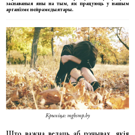
заснаваныя яны на тым, як працуюць у нашым
арганізме нейрамедыятары.
Крыніца: mgbsmp.by
Што важна ведаць аб рэчывах, якія