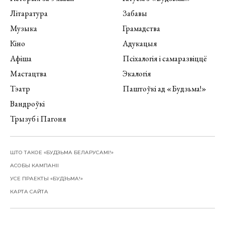
Літаратура
Забавы
Музыка
Грамадства
Кіно
Адукацыя
Афіша
Псіхалогія і самаразвіццё
Мастацтва
Экалогія
Тэатр
Паштоўкі ад «Будзьма!»
Вандроўкі
Трызуб і Пагоня
ШТО ТАКОЕ «БУДЗЬМА БЕЛАРУСАМІ!»
АСОБЫ КАМПАНІІ
УСЕ ПРАЕКТЫ «БУДЗЬМА!»
КАРТА САЙТА