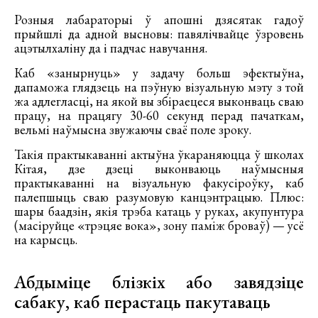
Розныя лабараторыі ў апошні дзясятак гадоў
прыйшлі да адной высновы: павялічвайце ўзровень
ацэтылхаліну да і падчас навучання.
Каб «занырнуць» у задачу больш эфектыўна,
дапаможа глядзець на пэўную візуальную мэту з той
жа адлегласці, на якой вы збіраецеся выконваць сваю
працу, на працягу 30-60 секунд перад пачаткам,
вельмі наўмысна звужаючы сваё поле зроку.
Такія практыкаванні актыўна ўкараняюцца ў школах
Кітая, дзе дзеці выконваюць наўмысныя
практыкаванні на візуальную факусіроўку, каб
палепшыць сваю разумовую канцэнтрацыю. Плюс:
шары баадзін, якія трэба катаць у руках, акупунтура
(масіруйце «трэцяе вока», зону паміж броваў) — усё
на карысць.
Абдыміце блізкіх або завядзіце
сабаку, каб перастаць пакутаваць