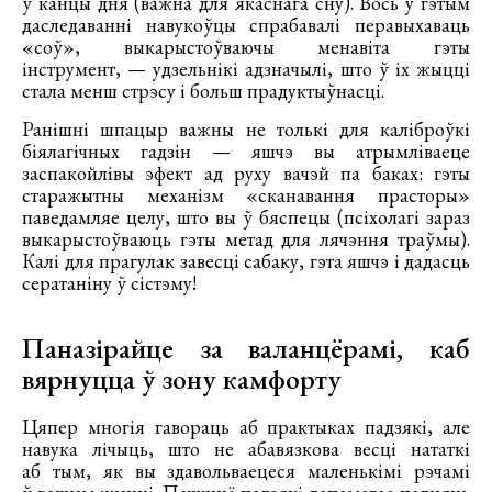
ў канцы дня (важна для якаснага сну). Вось у гэтым
даследаванні навукоўцы спрабавалі перавыхаваць
«соў», выкарыстоўваючы менавіта гэты
інструмент, — удзельнікі адзначылі, што ў іх жыцці
стала менш стрэсу і больш прадуктыўнасці.
Ранішні шпацыр важны не толькі для каліброўкі
біялагічных гадзін — яшчэ вы атрымліваеце
заспакойлівы эфект ад руху вачэй па баках: гэты
старажытны механізм «сканавання прасторы»
паведамляе целу, што вы ў бяспецы (псіхолагі зараз
выкарыстоўваюць гэты метад для лячэння траўмы).
Калі для прагулак завесці сабаку, гэта яшчэ і дадасць
сератаніну ў сістэму!
Паназірайце за валанцёрамі, каб
вярнуцца ў зону камфорту
Цяпер многія гавораць аб практыках падзякі, але
навука лічыць, што не абавязкова весці нататкі
аб тым, як вы здавольваецеся маленькімі рэчамі