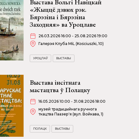
Выстава Вольгі Навіцкай
«Жыццё дзвюх рэк.
Бярэзіна і Бярэзіна
Заходняя» ва Уроцлаве
26.03.2026 16:00 - 25.08.2026 19:00
Галерэя Клуба MiL (Kościuszki, 10)
УРОЦЛАЎ
ВЫСТАВЫ
Выстава інсітнага
мастацтва ў Полацку
16.05.2026 10:00 - 31.08.2026 18:00
музей традыцыйнага ручнога
ткацтва Паазер'я (вул. Войкава, 1)
ПОЛАЦК
ВЫСТАВЫ