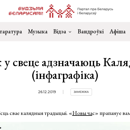
таратура
Музыка
Відэа
Вандроўкі
Афіша
 у свеце адзначаюць Кал
(інфаграфіка)
26.12.2019
ЗАМЕЖЖА
сць свае калядныя традыцыі. «
Новы ча
с» прапануе вам