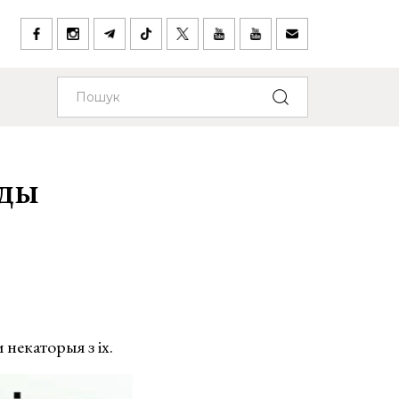
яды
 некаторыя з іх.