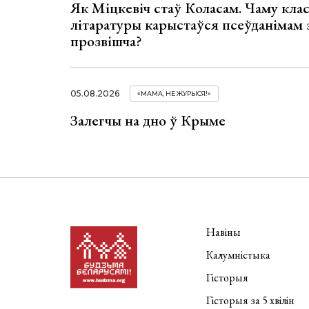
Як Міцкевіч стаў Коласам. Чаму клас
літаратуры карыстаўся псеўданімам 
прозвішча?
05.08.2026
«МАМА, НЕ ЖУРЫСЯ!»
Залегчы на дно ў Крыме
Навіны
Калумністыка
Гісторыя
Гісторыя за 5 хвілін