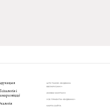
Адукацыя
ШТО ТАКОЕ «БУДЗЬМА
БЕЛАРУСАМІ!»
сіхалогія і
АСОБЫ КАМПАНІІ
самаразвіццё
УСЕ ПРАЕКТЫ «БУДЗЬМА!»
калогія
КАРТА САЙТА