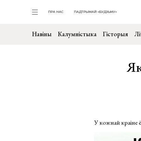
ПРА НАС
ПАДТРЫМАЙ «БУДЗЬМУ»
Навіны
Калумністыка
Гісторыя
Лі
Як
У кожнай краіне ё