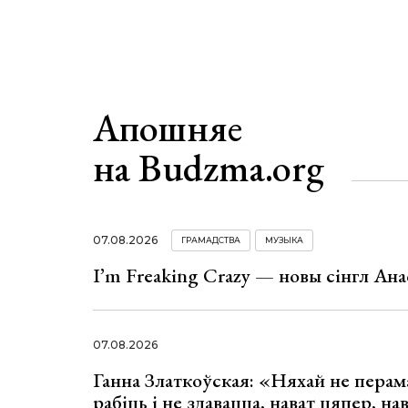
Апошняе
на Budzma.org
07.08.2026
ГРАМАДСТВА
МУЗЫКА
I’m Freaking Crazy — новы сінгл Ана
07.08.2026
Ганна Златкоўская: «Няхай не перама
рабіць і не здавацца, нават цяпер, на