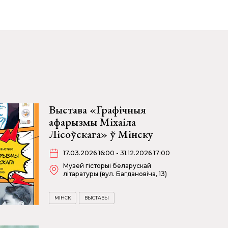
Выстава «Графічныя
афарызмы Міхаіла
Лісоўскага» ў Мінску
17.03.2026 16:00 - 31.12.2026 17:00
Музей гісторыі беларускай
літаратуры (вул. Багдановіча, 13)
МІНСК
ВЫСТАВЫ