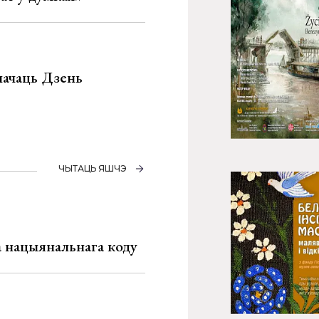
значаць Дзень
ЧЫТАЦЬ ЯШЧЭ
га нацыянальнага коду