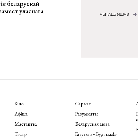
ік беларускай
замест уласнага
ЧЫТАЦЬ ЯШЧЭ
Кіно
Сармат
Афіша
Разумняты
П
Мастацтва
Беларуская мова
Э
Тэатр
Гатуем з «Будзьма!»