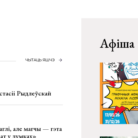
Афіша
ЧЫТАЦЬ ЯШЧЭ
стасіі Рыдлеўскай
глі, але магчы — гэта
ват у думках»