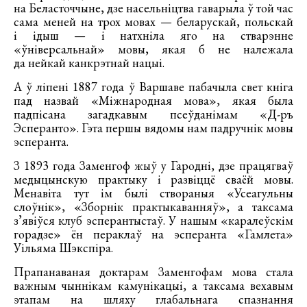
на Беласточчыне, дзе насельніцтва гаварыла ў той час
сама меней на трох мовах — беларускай, польскай
і ідыш — і натхніла яго на стварэнне
«ўніверсальнай» мовы, якая б не належала
да нейкай канкрэтнай нацыі.
А ў ліпені 1887 года ў Варшаве пабачыла свет кніга
пад назвай «Міжнародная мова», якая была
падпісана загадкавым псеўданімам «Д-ръ
Эсперанто». Гэта першы вядомы нам падручнік мовы
эсперанта.
З 1893 года Заменгоф жыў у Гародні, дзе працягваў
медыцынскую практыку і развіццё сваёй мовы.
Менавіта тут ім былі створаныя «Усеагульны
слоўнік», «Зборнік практыкаванняў», а таксама
з’явіўся клуб эсперантыстаў. У нашым «каралеўскім
горадзе» ён пераклаў на эсперанта «Гамлета»
Уільяма Шэкспіра.
Прапанаваная доктарам Заменгофам мова стала
важным чыннікам камунікацыі, а таксама вехавым
этапам на шляху глабальнага спазнання