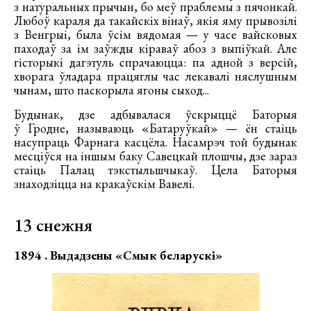
з натуральных прычын, бо меў праблемы з пячонкай.
Любоў караля да такайскіх вінаў, якія яму прывозілі
з Венгрыі, была ўсім вядомая — у часе вайсковых
паходаў за ім заўжды кіраваў абоз з выпіўкай. Але
гісторыкі дагэтуль спрачаюцца: па адной з версій,
хворага ўладара працяглы час лекавалі няслушным
чынам, што паскорыла ягоны сыход...
Будынак, дзе адбывалася ўскрыццё Баторыя
ў Гродне, называюць «Батаруўкай» — ён стаіць
насупраць Фарнага касцёла. Насамрэч той будынак
месціўся на іншым баку Савецкай плошчы, дзе зараз
стаіць Палац тэкстыльшчыкаў. Цела Баторыя
знаходзіцца на кракаўскім Вавелі.
13 снежня
1894 . Выдадзены «Смык беларускі»