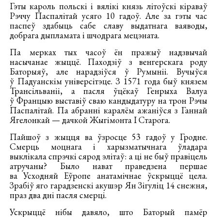
Гэты кароль польскі і вялікі князь літоўскі кіраваў
Рэччу Паспалітай усяго 10 гадоў. Але за гэты час
паспеў здабыць сабе славу выдатнага ваяводы,
добрага дыпламата і шчодрага мецэната.
Па мерках тых часоў ён пражыў надзвычай
насычанае жыццё. Паходзіў з венгерскага роду
Баторыяў, але нарадзіўся ў Румыніі. Вучыўся
ў Падуанскім універсітэце. З 1571 года быў князем
Трансільваніі, а пасля ўцёкаў Генрыха Валуа
ў Францыю выставіў сваю кандыдатуру на трон Рэчы
Паспалітай. Па абранні каралём ажаніўся з Ганнай
Ягелонкай — дачкой Жыгімонта I Старога.
Пайшоў з жыцця ва ўзросце 53 гадоў у Гродне.
Смерць моцнага і харызматычнага ўладара
выклікала спрэчкі сярод элітаў: а ці не быў правіцель
атручаны? Было нават праведзена першае
ва Усходняй Еўропе анатамічнае ўскрыццё цела.
Зрабіў яго гарадзенскі акушэр Ян Зігуліц 14 снежня,
праз два дні пасля смерці.
Ускрыццё нібы давяло, што Баторый памёр