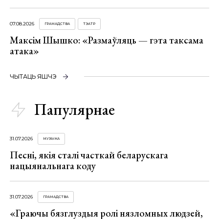
07.08.2026
ГРАМАДСТВА
ТЭАТР
Максім Шышко: «Размаўляць — гэта таксама
атака»
ЧЫТАЦЬ ЯШЧЭ
Папулярнае
31.07.2026
МУЗЫКА
Песні, якія сталі часткай беларускага
нацыянальнага коду
31.07.2026
ГРАМАДСТВА
«Граючы бязглуздыя ролі нязломных людзей,