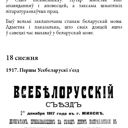
апавяданняў і аповесцей, а таксама шматлікіх
літаратуразнаўчых прац.
Быў вельмі заклапочаны станам беларускай мовы.
Адметна і паказальна, што сваіх дзяцей яшчэ
ў савецкі час выхаваў у беларускай мове.
18 снежня
1917. Першы Усебеларускі з’езд