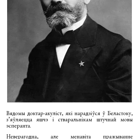
Вядомы доктар-акуліст, які нарадзіўся ў Беластоку,
з’яўляецца яшчэ і стваральнікам штучнай мовы
эсперанта.
Неверагодна, але менавіта пражыванне