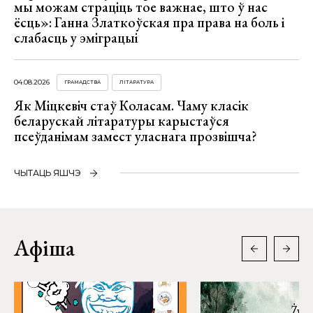
мы можам страціць тое важнае, што ў нас
ёсць»: Ганна Златкоўская пра права на боль і
слабасць у эміграцыі
04.08.2026
ГРАМАДСТВА
ЛІТАРАТУРА
Як Міцкевіч стаў Коласам. Чаму класік
беларускай літаратуры карыстаўся
псеўданімам замест уласнага прозвішча?
ЧЫТАЦЬ ЯШЧЭ
Афіша