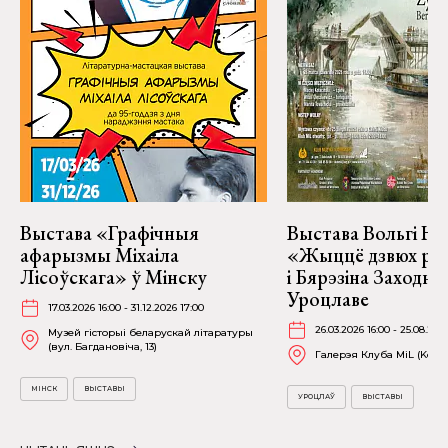
Выстава «Графічныя
Выстава Вольгі На
афарызмы Міхаіла
«Жыццё дзвюх рэк
Лісоўскага» ў Мінску
і Бярэзіна Заходня
Уроцлаве
17.03.2026 16:00 - 31.12.2026 17:00
26.03.2026 16:00 - 25.08.202
Музей гісторыі беларускай літаратуры
(вул. Багдановіча, 13)
Галерэя Клуба MiL (Kościu
МІНСК
ВЫСТАВЫ
УРОЦЛАЎ
ВЫСТАВЫ