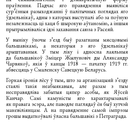
праўлення. Падчас яго правядзення выявіліся
сур’ёзныя разыходжанні ў палітычных поглядах яго
ўдзельнікаў, адны з каторых выступалі або за поўную
незалежнасць ці хаця б шырокую аўтаномію, а іншыя
прытрымліваліся ідэі захавання саюза з Расеяй.
У выніку ўночы з’езд быў разагнаны мясцовымі
бальшавікамі, а некаторыя з яго ўдзельнікаў
арыштаваныя. У тым ліку і адносна лаяльныя
да бальшавікоў Зміцер Жылуновіч ды Аляксандр
Чарвякоў, якія ў канцы 1918 — пачатку 1919 гг.
абвесцяць у Смаленску Савецкую Беларусь.
Горкая іронія лёсу ў тым, што за арганізацыяй з’езду
стаялі такія неабыякавыя, але разам з тым
несправядліва забытыя цяпер асобы, як Яўсей
Канчар. Самі камуністы яго характарызавалі
як правага эсэра, але паводле паглядаў ён быў хутчэй
макевіліянцам. А на правядзенне самой імпрэзы
грошы выдаткоўвалі ўласна бальшавікі з Петраграда.