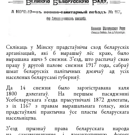
Склікаць у Мінску прадстаўнічы сход беларускіх
арганізацый, які б вырашыў лёс краю, было
вырашана яшчэ 5 снежня. З’езд, што распачаў сваю
працу ў другой палове снежня 1917 года, сабраў
шмат беларускіх палітычных дзеячаў ад усіх
населеных беларусамі губерняў.
Да 14 снежня было зарэгістравана каля
1800 дэлегатаў. На першым пасяджэнні
Усебеларускага з’езда прысутнічалі 1872 дэлегаты,
з іх 1167 з правам вырашальнага голасу, якія
прадстаўлялі практычна ўсе пласты беларускага
насельніцтва.
З’езд прызнаў права беларускага народа
на самавызначэнне і дэмакратычную форму