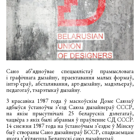
Саюз аб’ядноўвае спецыялістаў прамысловага
і графічнага дызайну, праектавання малых формаў,
інтэр’ераў, абсталявання, арт-дызайну, мадэльераў,
педагогаў, тэарэтыкаў дызайну.
3 красавіка 1987 года ў маскоўскім Доме Саюзаў
адбыўся ўстаноўчы з’езд Саюза дызайнераў СССР,
на якім прысутнічалі 25 беларускіх дэлегатаў,
чацвёра з якіх былі абраныя ў праўленне СД СССР.
14 снежня 1987 года на ўстаноўчым з’ездзе ў Мінску
быў створаны Саюз дызайнераў БССР, спадкаемцам
якога з’яўляецца Беларускі саюз дызайнераў.