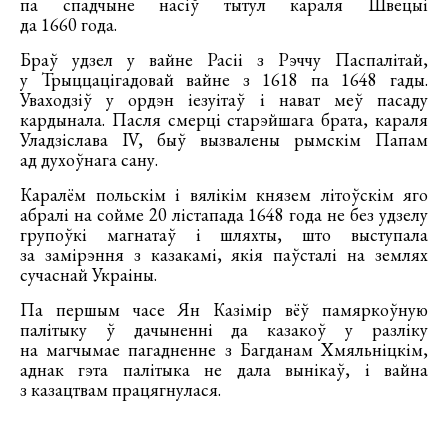
па спадчыне насіў тытул караля Швецыі
да 1660 года.
Браў удзел у вайне Расіі з Рэччу Паспалітай,
у Трыццацігадовай вайне з 1618 па 1648 гады.
Уваходзіў у ордэн іезуітаў і нават меў пасаду
кардынала. Пасля смерці старэйшага брата, караля
Уладзіслава IV, быў вызвалены рымскім Папам
ад духоўнага сану.
Каралём польскім і вялікім князем літоўскім яго
абралі на сойме 20 лістапада 1648 года не без удзелу
групоўкі магнатаў і шляхты, што выступала
за замірэння з казакамі, якія паўсталі на землях
сучаснай Украіны.
Па першым часе Ян Казімір вёў памяркоўную
палітыку ў дачыненні да казакоў у разліку
на магчымае пагадненне з Багданам Хмяльніцкім,
аднак гэта палітыка не дала вынікаў, і вайна
з казацтвам працягнулася.