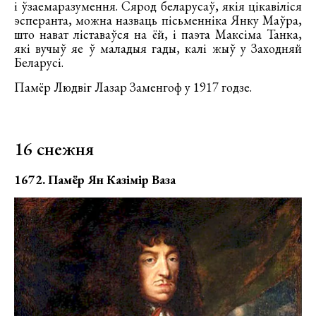
і ўзаемаразумення. Сярод беларусаў, якія цікавіліся
эсперанта, можна назваць пісьменніка Янку Маўра,
што нават ліставаўся на ёй, і паэта Максіма Танка,
які вучыў яе ў маладыя гады, калі жыў у Заходняй
Беларусі.
Памёр Людвіг Лазар Заменгоф у 1917 годзе.
16 снежня
1672. Памёр Ян Казімір Ваза