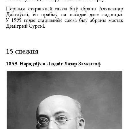
Першым старшынёй саюза быў абраны Аляксандр
Длатоўскі, ён прабыў на пасадзе дзве кадэнцыі.
У 1995 годзе старшынёй саюза быў абраны мастак
Дзмітрый Сурскі.
15 снежня
1859. Нарадзіўся Людвіг Лазар Заменгоф