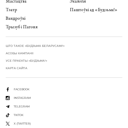
Мастацтва
Экалогія
Тэатр
Паштоўкі ад «Будзьма!»
Вандроўкі
Трызуб і Пагоня
ШТО ТАКОЕ «БУДЗЬМА БЕЛАРУСАМІ!»
АСОБЫ КАМПАНІІ
УСЕ ПРАЕКТЫ «БУДЗЬМА!»
КАРТА САЙТА
FACEBOOK
INSTAGRAM
TELEGRAM
TIKTOK
X (TWITTER)