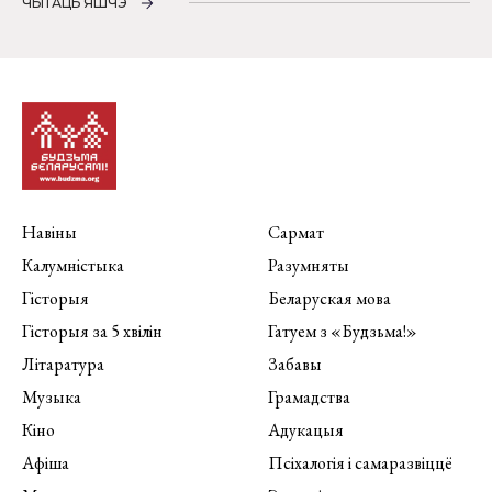
ЧЫТАЦЬ ЯШЧЭ
Навіны
Сармат
Калумністыка
Разумняты
Гісторыя
Беларуская мова
Гісторыя за 5 хвілін
Гатуем з «Будзьма!»
Літаратура
Забавы
Музыка
Грамадства
Кіно
Адукацыя
Афіша
Псіхалогія і самаразвіццё