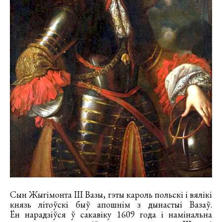
Сын Жыгімонта III Вазы, гэты кароль польскі і вялікі
князь літоўскі быў апошнім з дынастыі Вазаў.
Ён нарадзіўся ў сакавіку 1609 года і намінальна