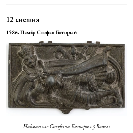
12 снежня
1586. Памёр Стэфан Баторый
Надмагілле Стэфана Баторыя ў Вавелі