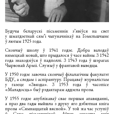
Будучы беларускі пісьменнік з’явіўся на свет
у шматдзетнай сям’і чыгуначнікаў на Гомельшчыне
ў лютым 1925 года.
Скончыў школу ў 1941 годзе. Добра валодаў
нямецкай мовай, што прыдалося ў часе вайны. З 1942
года знаходзіўся ў падполлі. З 1943 года ў шэрагах
Чырвонай Арміі. Служыў у франтавой выведцы.
У 1950 годзе завочна скончыў філалагічны факультэт
БДУ, а следам і аспірантуру. Працаваў журналістам
у газеце «Звязда». З 1953 года ў часопісе
«Маладосць» быў рэдактарам аддзела прозы.
У 1955 годзе апублікаваў свае першыя апавяданні,
а праз два гады выйшла з друку яго дэбютная кніга
прозы «Сямнаццатай вясной». У той жа час уступіў
ў Саюз пісьменнікаў. Аўтар мноства кніг