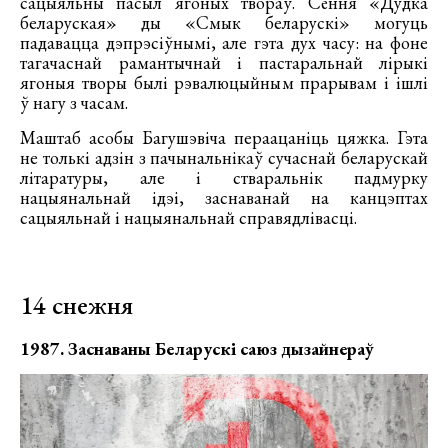
сацыяльны пасыл ягоных твораў. Сёння «Дудка
беларуская» ды «Смык беларускі» могуць
падавацца дэпрэсіўнымі, але гэта дух часу: на фоне
тагачаснай рамантычнай і пастаральнай лірыкі
ягоныя творы былі рэвалюцыйным прарывам і ішлі
ў нагу з часам.
Маштаб асобы Багушэвіча пераацаніць цяжка. Гэта
не толькі адзін з пачынальнікаў сучаснай беларускай
літаратуры, але і стваральнік падмурку
нацыянальнай ідэі, заснаванай на канцэптах
сацыяльнай і нацыянальнай справядлівасці.
14 снежня
1987. Заснаваны Беларускі саюз дызайнераў