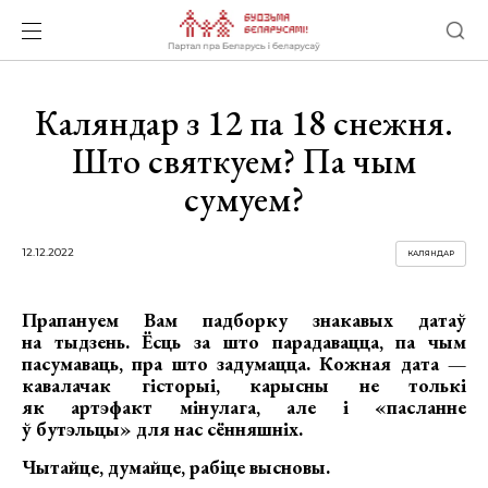
Каляндар з 12 па 18 снежня.
Што святкуем? Па чым
сумуем?
12.12.2022
КАЛЯНДАР
Прапануем Вам падборку знакавых датаў
на тыдзень. Ёсць за што парадавацца, па чым
пасумаваць, пра што задумацца. Кожная дата —
кавалачак гісторыі, карысны не толькі
як артэфакт мінулага, але і «пасланне
ў бутэльцы» для нас сённяшніх.
Чытайце, думайце, рабіце высновы.