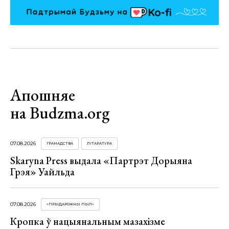
Апошняе
на Budzma.org
07.08.2026
ГРАМАДСТВА
ЛІТАРАТУРА
Skaryna Press выдала «Партрэт Дорыяна
Грэя» Уайльда
07.08.2026
«ПРЫДАРОЖНЫ ПЫЛ»
Кропка ў нацыянальным мазахізме