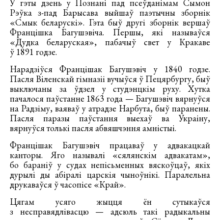
У гэты дзень у Познані пад псеўданімам Сымон
Рэўка з-пад Барысава выйшаў паэтычны зборнік
«Смык беларускі». Гэта быў другі зборнік вершаў
Францішка Багушэвіча. Першы, які называўся
«Дудка беларуская», пабачыў свет у Кракаве
ў 1891 годзе.
Нарадзіўся Францішак Багушэвіч у 1840 годзе.
Пасля Віленскай гімназіі вучыўся ў Пецярбургу, быў
выключаны за ўдзел у студэнцкім руху. Хутка
пачалося паўстанне 1863 года — Багушэвіч вярнуўся
на Радзіму, ваяваў у атрадзе Нарбута, быў паранены.
Пасля паразы паўстання выехаў ва Украіну,
вярнуўся толькі пасля абвяшчэння амністыі.
Францішак Багушэвіч працаваў у адвакацкай
канторы. Яго называлі «сялянскім адвакатам»,
бо бараніў у судах непісьменных вяскоўцаў, якіх
дурылі ды абіралі царскія чыноўнікі. Паралельна
друкаваўся ў часопісе «Край».
Цягам усяго жыцця ён сутыкаўся
з несправядлівасцю — адсюль такі радыкальны