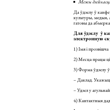
Межы дзейнасці
Да ўдзелу ў канф
культуры, медыя, а
гатовы да абмерка
Для ўдзелу ў к
электронную с
1) Імя і прозвішча
2) Месца працы ці
3) Форма ўдзелу ў
– Даклад. Укажыце 
– Удзел у агульна
4) Кантактныя дад