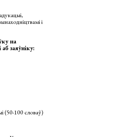
адукацыі,
вынаходніцтвамі і
ўку на
аб заяўніку:
і (50-100 словаў)