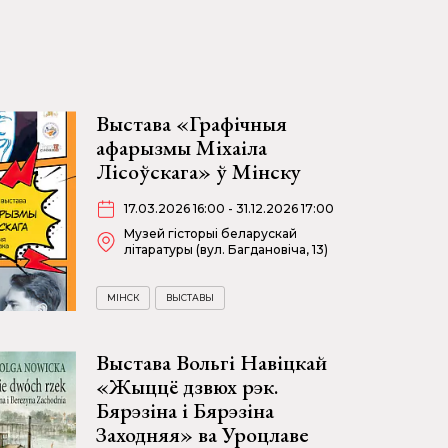
Выстава «Графічныя
афарызмы Міхаіла
Лісоўскага» ў Мінску
17.03.2026 16:00 - 31.12.2026 17:00
Музей гісторыі беларускай
літаратуры (вул. Багдановіча, 13)
МІНСК
ВЫСТАВЫ
Выстава Вольгі Навіцкай
«Жыццё дзвюх рэк.
Бярэзіна і Бярэзіна
Заходняя» ва Уроцлаве