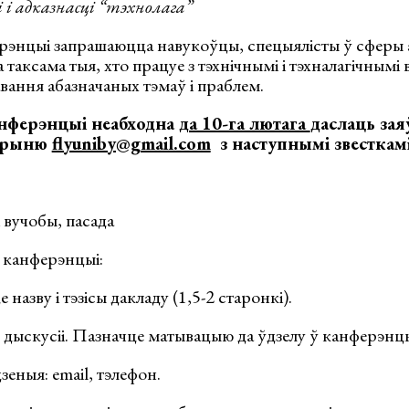
 і адказнасці “тэхнолага”
ерэнцыі запрашаюцца навукоўцы, спецыялісты ў сферы 
 таксама тыя, хто працуе з тэхнічнымі і тэхналагічнымі 
вання абазначаных тэмаў і праблем.
анферэнцыі неабходна
да 10-га лютага
даслаць зая
крыню
flyuniby@gmail.com
з наступнымі звесткамі 
 вучобы, пасада
 канферэнцыі:
назву і тэзісы дакладу (1,5-2 старонкі).
й дыскусіі. Пазначце матывацыю да ўдзелу ў канферэнцы
зеныя: email, тэлефон.