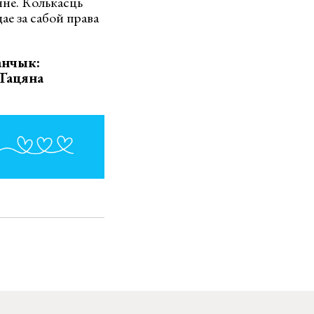
нне. Колькасць
ае за сабой права
анчык:
 Тацяна