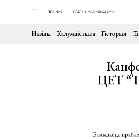
ПРА НАС
ПАДТРЫМАЙ «БУДЗЬМУ»
Навіны
Калумністыка
Гісторыя
Лі
Канфе
ЦЕТ “Тэ
Большасць праблем