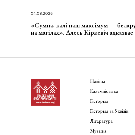
04.08.2026
«Сумна, калі наш максімум — белар
на магілах». Алесь Кіркевіч адказва
Навіны
Калумністыка
Гісторыя
Гісторыя за 5 хвілін
Літаратура
Музыка