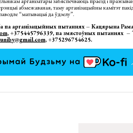
льнікам арганізатары забяспечваюць праезд і пражыва
рэнцыі абмежаваная, таму арганізацыйны камітэт пакід
паводле “матывацыі да ўдзелу”.
ба па арганізацыйных пытаннях – Кацярына Рам
com
, +375445796339, па змястоўных пытаннях –
yuniby@gmail.com
, +375296754625.