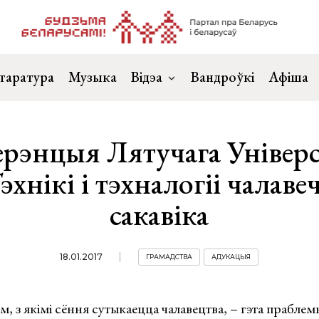
таратура
Музыка
Відэа
Вандроўкі
Афіша
рэнцыя Лятучага Універсі
хнікі і тэхналогіі чалавеч
сакавіка
18.01.2017
ГРАМАДСТВА
АДУКАЦЫЯ
, з якімі сёння сутыкаецца чалавецтва, – гэта праблем