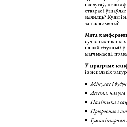
паслугаў, новыя ф
стварае і ўзнаўля
змяняць? Куды і н
за такія змены?
Мэта канферэнц
сучасных тэхніках 
нашай сітуацыі і 
магчымасці, правы
У праграме кан
і з некалькіх ракур
Мінулае і буду
Асвета, навука 
Палітыка і са
Прыроднае і шт
Гуманітарная в