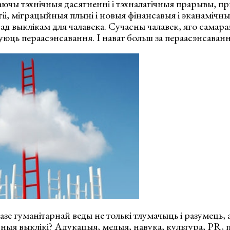
чы тэхнічныя дасягненні і тэхналагічныя прарывы, пр
гіі, міграцыйныя плыні і новыя фінансавыя і эканамічны
д выклікам для чалавека. Сучасны чалавек, яго самара
уюць пераасэнсавання. І нават больш за пераасэнсаванн
зе гуманітарнай веды не толькі тлумачыць і разумець, 
сныя выклікі? Адукацыя, медыя, навука, культура, PR, 