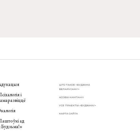
Адукацыя
ШТО ТАКОЕ «БУДЗЬМА
БЕЛАРУСАМІ!»
сіхалогія і
АСОБЫ КАМПАНІІ
самаразвіццё
УСЕ ПРАЕКТЫ «БУДЗЬМА!»
калогія
КАРТА САЙТА
Паштоўкі ад
«Будзьма!»