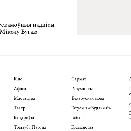
ускамоўныя надпісы
е Міколу Бугаю
Кіно
Сармат
Афіша
Разумняты
П
Мастацтва
Беларуская мова
Э
Тэатр
Гатуем з «Будзьма!»
Вандроўкі
Забавы
Трызуб і Пагоня
Грамадства