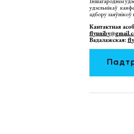
Іншагароднім удзе
удзельнікаў канфе
адбору заяўнікоў 
Кантактная асо
flyuniby@gmail.
Вадалажская:
fl