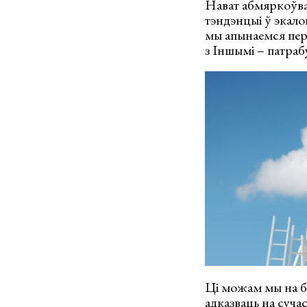
Нават абмяркоўваю
тэндэнцыі ў экало
мы апынаемся пера
з Іншымі – патраб
Ці можам мы на ба
адказваць на суча