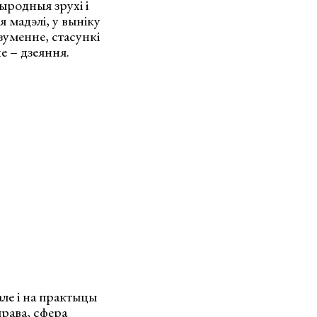
ыродныя зрухі і
я мадэлі, у выніку
зуменне, стасункі
е – дзеяння.
але і на практыцы
права, сфера