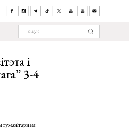
тэта і
ага” 3-4
ы гуманітарныя.