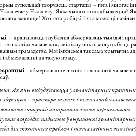
ормы супольнай творчасці, стартапы – гэта і многае ін
е Чалавечае ў Чалавеку. Якім чынам гэта адбываецца? Я
авошта змяняць? Хто гэта робіць? І хто можа ці павінен
ыі
– прапанаваць і публічна абмеркаваць тыя ідэі і пра
і тэхналогіях чалавечага, якія існуюць ці могуць быць 
ў нашым грамадстве. Мы імкнемся таксама крытычна ац
 і абмежаванні на такую працу.
ферэнцыі
– абмеркаванне тэхнік і тэхналогій чалавеча
саў:
чыня. Як яны выбудоўваюцца ў гуманітарных практык
і адукацыя – прастора тэхнік і тэхналогій чалавечага
цыяльныя стасункі: антрапалагічныя перспектывы
учнае асяроддзе: падыходы ў вырашэнні гуманітарных
еда для тэхнічных праблем і тэхналагічных выкліка