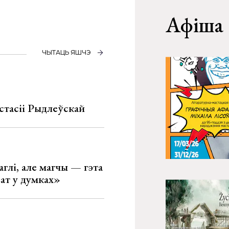
Афіша
ЧЫТАЦЬ ЯШЧЭ
стасіі Рыдлеўскай
глі, але магчы — гэта
ват у думках»