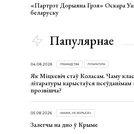
«Партрэт Дорыяна Грэя» Оскара Уай
беларуску
Папулярнае
04.08.2026
ГРАМАДСТВА
ЛІТАРАТУРА
Як Міцкевіч стаў Коласам. Чаму клас
літаратуры карыстаўся псеўданімам 
прозвішча?
05.08.2026
«МАМА, НЕ ЖУРЫСЯ!»
Залегчы на дно ў Крыме