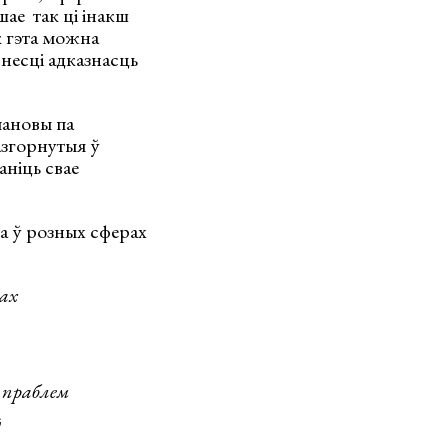
шае так ці інакш
к гэта можна
 несці адказнасць
пановы па
разгорнутыя ў
аніць свае
га ў розных сферах
ах
 праблем
ў