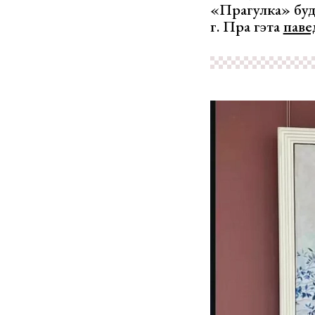
«Прагулка» буд
г. Пра гэта
паве