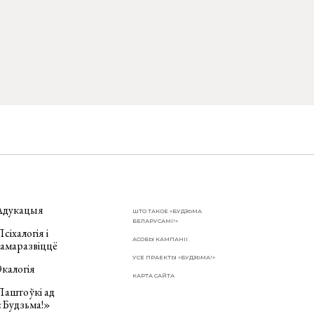
Адукацыя
ШТО ТАКОЕ «БУДЗЬМА
БЕЛАРУСАМІ!»
сіхалогія і
АСОБЫ КАМПАНІІ
самаразвіццё
УСЕ ПРАЕКТЫ «БУДЗЬМА!»
калогія
КАРТА САЙТА
Паштоўкі ад
«Будзьма!»