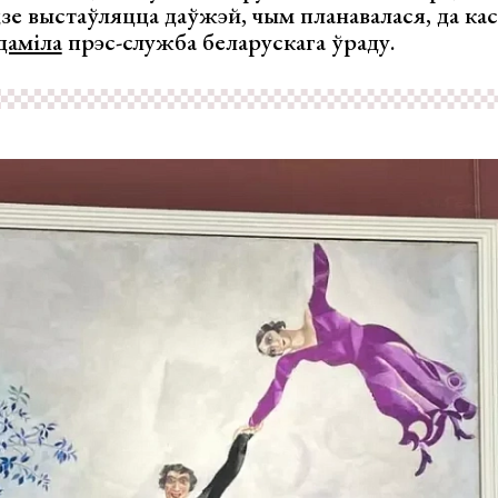
зе выстаўляцца даўжэй, чым планавалася, да ка
даміла
прэс-служба беларускага ўраду.