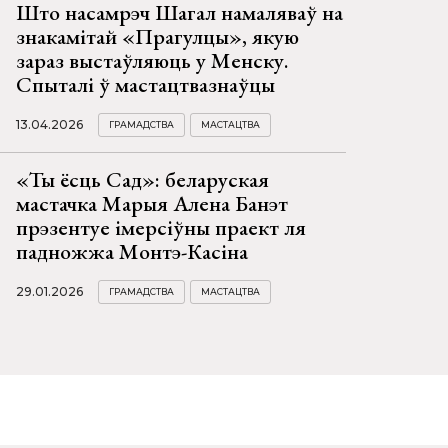
Што насамрэч Шагал намаляваў на
знакамітай «Прагулцы», якую
зараз выстаўляюць у Менску.
Спыталі ў мастацтвазнаўцы
13.04.2026
ГРАМАДСТВА
МАСТАЦТВА
«Ты ёсць Сад»: беларуская
мастачка Марыя Алена Банэт
прэзентуе імерсіўны праект ля
падножжа Монтэ-Касіна
29.01.2026
ГРАМАДСТВА
МАСТАЦТВА