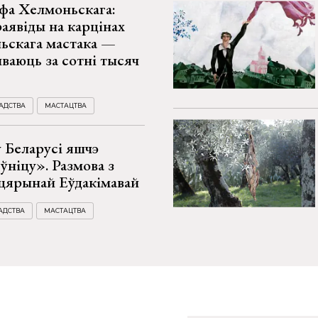
фа Хелмоньскага:
раявіды на карцінах
льскага мастака —
ываюць за сотні тысяч
АДСТВА
МАСТАЦТВА
 Беларусі яшчэ
ўніцу». Размова з
цярынай Еўдакімавай
АДСТВА
МАСТАЦТВА