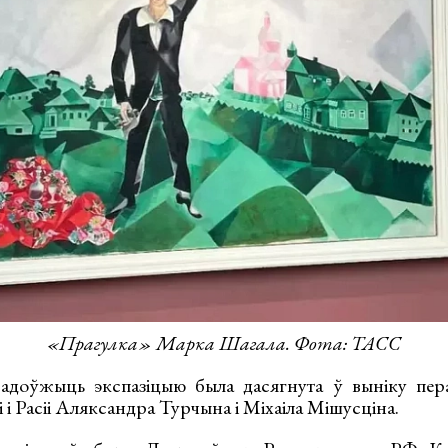
«Прагулка» Марка Шагала. Фота: ТАСС
адоўжыць экспазіцыю была дасягнута ў выніку пера
і і Расіі Аляксандра Турчына і Міхаіла Мішусціна.