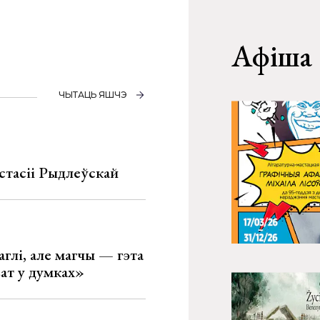
Афіша
ЧЫТАЦЬ ЯШЧЭ
стасіі Рыдлеўскай
глі, але магчы — гэта
ват у думках»