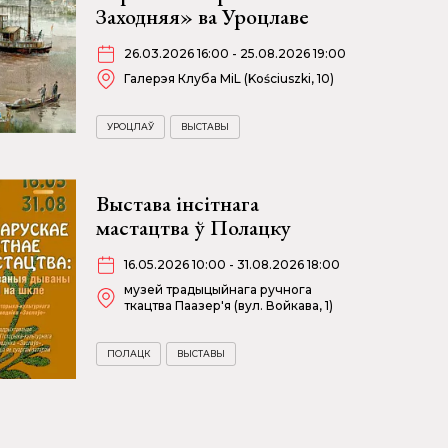
Заходняя» ва Уроцлаве
26.03.2026 16:00 - 25.08.2026 19:00
Галерэя Клуба MiL (Kościuszki, 10)
УРОЦЛАЎ
ВЫСТАВЫ
Выстава інсітнага
мастацтва ў Полацку
16.05.2026 10:00 - 31.08.2026 18:00
музей традыцыйнага ручнога
ткацтва Паазер'я (вул. Войкава, 1)
ПОЛАЦК
ВЫСТАВЫ