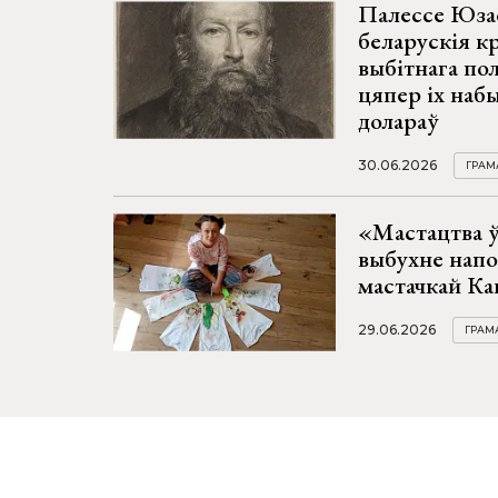
Палессе Юза
беларускія к
выбітнага по
цяпер іх наб
долараў
30.06.2026
ГРАМ
«Мастацтва ў
выбухне напо
мастачкай Ка
29.06.2026
ГРАМ