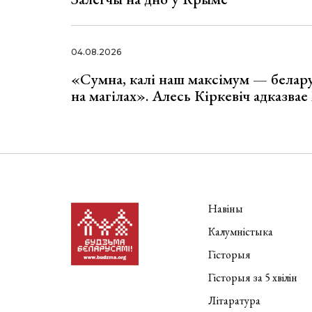
04.08.2026
«Сумна, калі наш максімум — белар
на магілах». Алесь Кіркевіч адказва
Навіны
Калумністыка
Гісторыя
Гісторыя за 5 хвілін
Літаратура