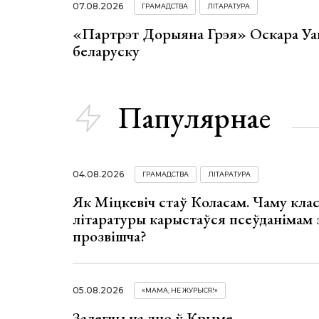
07.08.2026
ГРАМАДСТВА
ЛІТАРАТУРА
«Партрэт Дорыяна Грэя» Оскара Уай
беларуску
Папулярнае
04.08.2026
ГРАМАДСТВА
ЛІТАРАТУРА
Як Міцкевіч стаў Коласам. Чаму клас
літаратуры карыстаўся псеўданімам 
прозвішча?
05.08.2026
«МАМА, НЕ ЖУРЫСЯ!»
Залегчы на дно ў Крыме