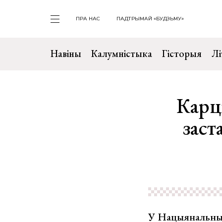
ПРА НАС
ПАДТРЫМАЙ «БУДЗЬМУ»
Навіны
Калумністыка
Гісторыя
Лі
Карц
заст
У Нацыянальным