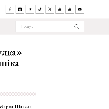
улка»
чніка
 Марка Шагала