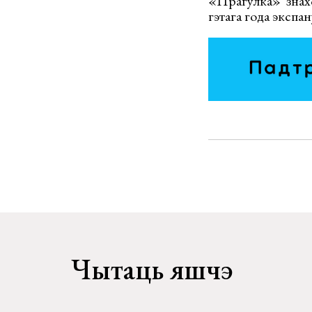
«Прагулка» знахо
гэтага года экспа
Чытаць яшчэ