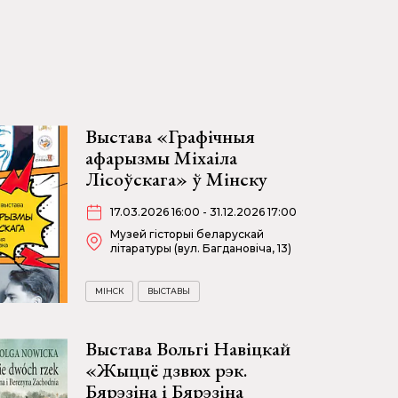
Выстава «Графічныя
афарызмы Міхаіла
Лісоўскага» ў Мінску
17.03.2026 16:00 - 31.12.2026 17:00
Музей гісторыі беларускай
літаратуры (вул. Багдановіча, 13)
МІНСК
ВЫСТАВЫ
Выстава Вольгі Навіцкай
«Жыццё дзвюх рэк.
Бярэзіна і Бярэзіна