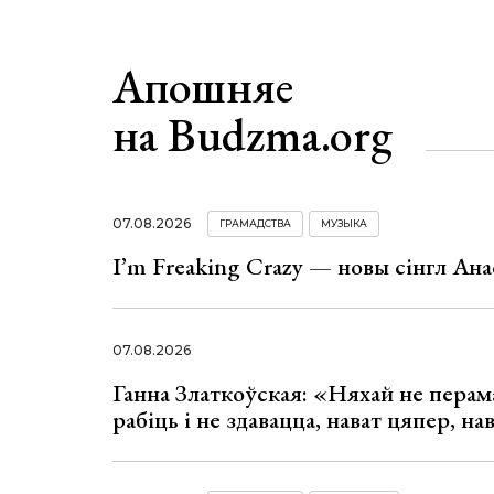
Апошняе
на Budzma.org
07.08.2026
ГРАМАДСТВА
МУЗЫКА
I’m Freaking Crazy — новы сінгл Ана
07.08.2026
Ганна Златкоўская: «Няхай не перама
рабіць і не здавацца, нават цяпер, на