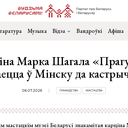
таратура
Музыка
Відэа
Вандроўкі
Афіша
іна Марка Шагала «Праг
аецца ў Мінску да кастры
06.07.2026
ГРАМАДСТВА
МАСТАЦТВА
 мастацкім музеі Беларусі знакамітая карціна