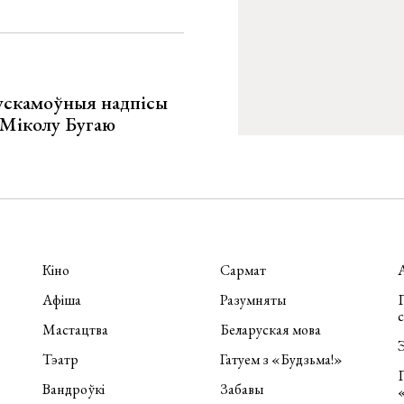
ускамоўныя надпісы
е Міколу Бугаю
Кіно
Сармат
Афіша
Разумняты
П
Мастацтва
Беларуская мова
Э
Тэатр
Гатуем з «Будзьма!»
Вандроўкі
Забавы