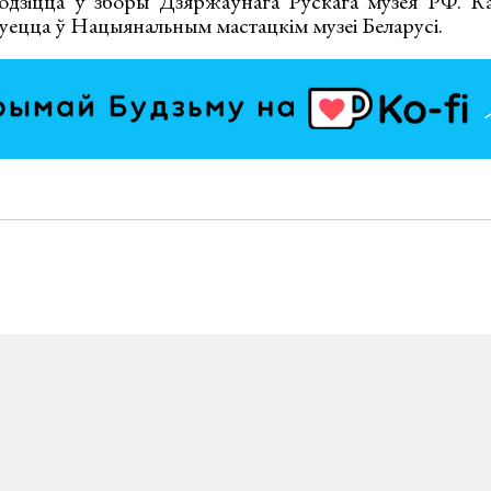
дзіцца ў зборы Дзяржаўнага Рускага музея РФ. Кар
нуецца ў Нацыянальным мастацкім музеі Беларусі.