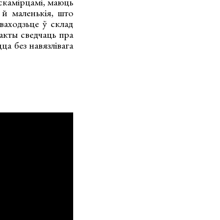
ускамірцамі, маюць
 й маленькія, што
уваходзьце ў склад
факты сведчаць пра
а без навязлівага