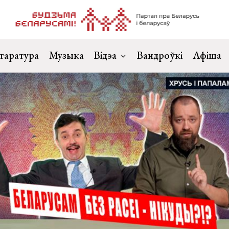
таратура
Музыка
Відэа
Вандроўкі
Афіша