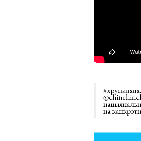
#хрусьіпап
@chinchinc
нацыянал
на канкрэтн