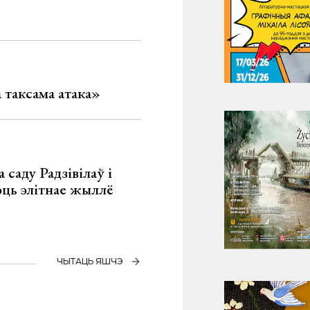
таксама атака»
 саду Радзівілаў і
юць элітнае жыллё
ЧЫТАЦЬ ЯШЧЭ