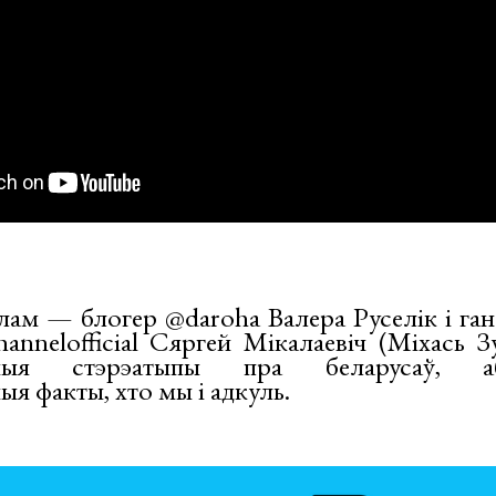
алам — блогер @daroha Валера Руселік і га
hannelofficial Сяргей Мікалаевіч (Міхась 
ьныя стэрэатыпы пра беларусаў, аб
ыя факты, хто мы і адкуль.