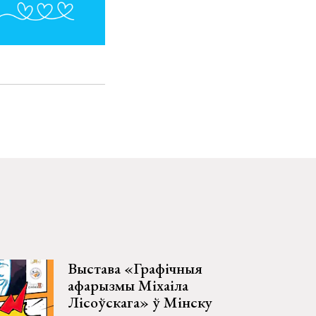
Выстава «Графічныя
афарызмы Міхаіла
Лісоўскага» ў Мінску