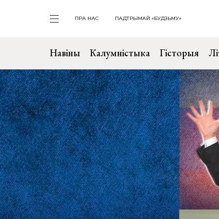
ПРА НАС
ПАДТРЫМАЙ «БУДЗЬМУ»
Навіны
Калумністыка
Гісторыя
Лі