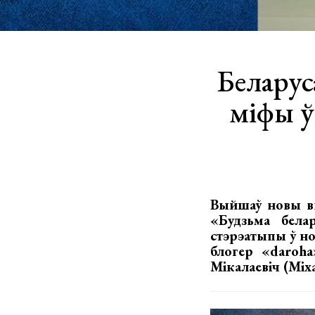
Беларус
міфы ў
Выйшаў новы вы
«Будзьма бела
стэрэатыпы ў но
блогер «daroh
Мікалаевіч (Міха