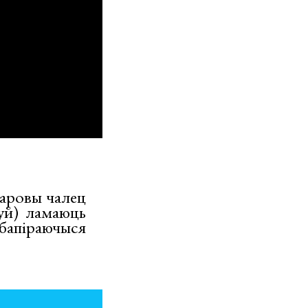
наровы чалец
Зуй) ламаюць
апіраючыся