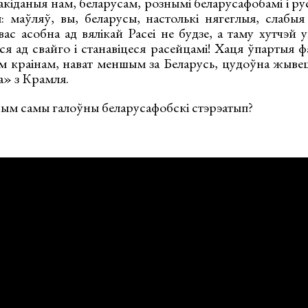
акіданыя нам, беларусам, рознымі беларусафобамі і р
: маўляў, вы, беларусы, настолькі нягеглыя, слабыя
вас асобна ад вялікай Расеі не будзе, а таму хутчэй 
ся ад свайго і станавіцеся расейцамі! Хаця ўпартыя 
м краінам, нават меншым за Беларусь, цудоўна жывецц
а» з Крамля.
ым самы галоўны беларусафобскі стэрэатып?