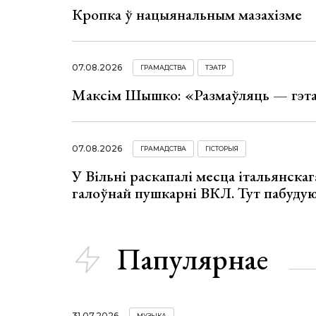
Кропка ў нацыянальным мазахізме
07.08.2026
ГРАМАДСТВА
ТЭАТР
Максім Шышко: «Размаўляць — гэта 
07.08.2026
ГРАМАДСТВА
ГІСТОРЫЯ
У Вільні раскапалі месца італьянскага
галоўнай пушкарні ВКЛ. Тут пабуду
Папулярнае
31.07.2026
МУЗЫКА