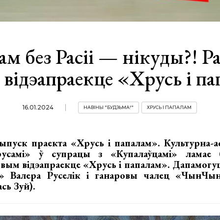
ам без Расіі — нікуды?! Р
 відэапраекце «Хрусь і п
16.01.2024
НАВІНЫ "БУДЗЬМА!"
ХРУСЬ І ПАПАЛАМ
пуск праекта «Хрусь і папалам». Культурна-ас
русамі» ў супрацы з «Купалаўцамі» ламае 
вым відэапраекце «Хрусь і папалам». Дапамогуц
a» Валера Руселік і ганаровы чалец «ЧынЧы
сь Зуй).