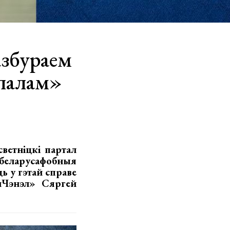
азбураем
апалам»
ветніцкі партал
беларусафобныя
ь у гэтай справе
нЧэнэл» Сяргей