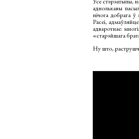
Усе стэрэатыпы, н
аднолькавы пасыл
нічога добрага ў 
Расеі, адмаўляйце
адваротнае: многі
«старэйшага брат
Ну што, раструшч