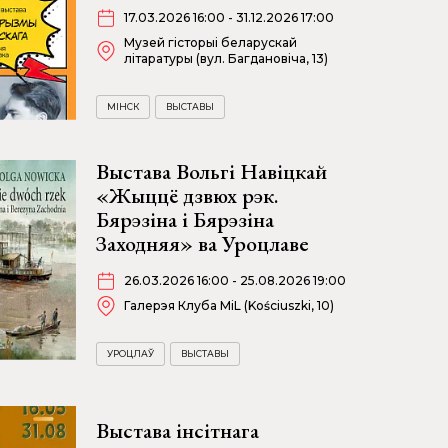
17.03.2026 16:00 - 31.12.2026 17:00
Музей гісторыі беларускай
літаратуры (вул. Багдановіча, 13)
МІНСК
ВЫСТАВЫ
Выстава Вольгі Навіцкай
«Жыццё дзвюх рэк.
Бярэзіна і Бярэзіна
Заходняя» ва Уроцлаве
26.03.2026 16:00 - 25.08.2026 19:00
Галерэя Клуба MiL (Kościuszki, 10)
УРОЦЛАЎ
ВЫСТАВЫ
Выстава інсітнага