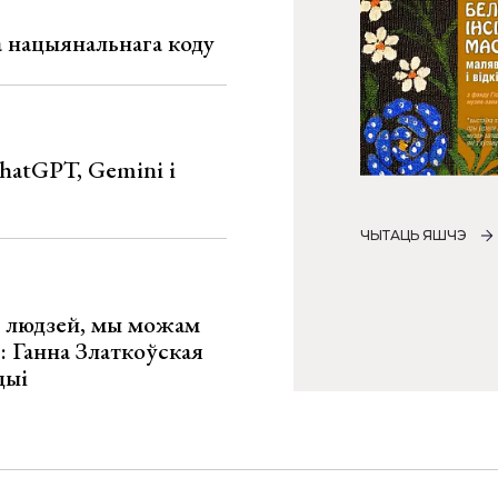
га нацыянальнага коду
hatGPT, Gemini і
ЧЫТАЦЬ ЯШЧЭ
х людзей, мы можам
»: Ганна Златкоўская
цыі