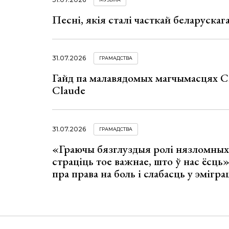
Песні, якія сталі часткай беларуска
31.07.2026
ГРАМАДСТВА
Гайд па малавядомых магчымасцях C
Claude
31.07.2026
ГРАМАДСТВА
«Граючы бязглуздыя ролі нязломны
страціць тое важнае, што ў нас ёсць
пра права на боль і слабасць у эмігра