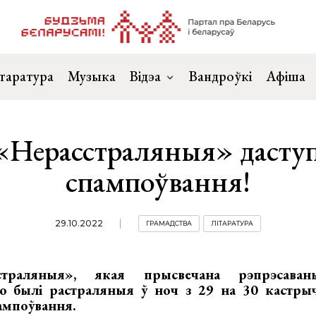
таратура
Музыка
Відэа
Вандроўкі
Афіша
 «Нерасстраляныя» даступ
спампоўвання!
29.10.2022
ГРАМАДСТВА
ЛІТАРАТУРА
страляныя», якая прысвечана рэпрэсаван
то былі растраляныя ў ноч з 29 на 30 кастрыч
ампоўвання.