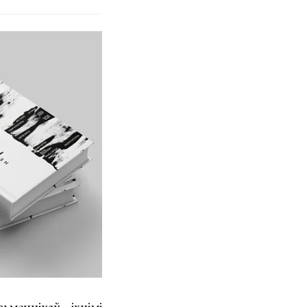
ьменнікаў, іхнімі