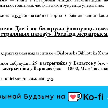
ды ілюстрацыямі, частка з якіх друкуецца ўпершыню.
у можна
тут
або на сайце інтэрнэт-бібліятэкі kamunikat.
яшчэ:
Дзе і як беларусы ўшануюць пам
страляных паэтаў». Расклад мерапрыем
 падрыхтаваная выдавецтвам «Białoruska Biblioteka Kam
ання адбудуцца
29 кастрычніка ў Беластоку
(час 
 кастрычніка ў Варшаве
(час — 18:00, Музей вольнай
т кнігі можна замовіць
тут
.