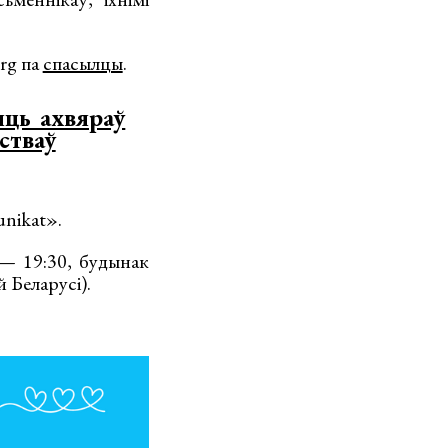
org па
спасылцы
.
яць ахвяраў
стваў
unikat».
— 19:30, будынак
 Беларусі).