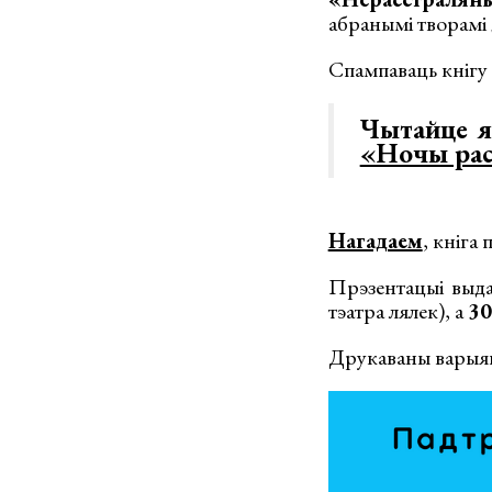
абранымі творамі 
Спампаваць кніг
Чытайце 
«Ночы рас
Нагадаем
, кніга
Прэзентацыі выд
тэатра лялек), а
30
Друкаваны варыян