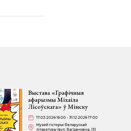
Выстава «Графічныя
афарызмы Міхаіла
Лісоўскага» ў Мінску
17.03.2026 16:00 - 31.12.2026 17:00
Музей гісторыі беларускай
літаратуры (вул. Багдановіча, 13)