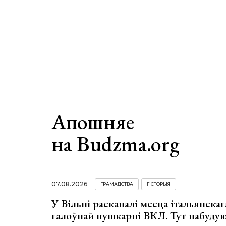
Апошняе
на Budzma.org
07.08.2026
ГРАМАДСТВА
ГІСТОРЫЯ
У Вільні раскапалі месца італьянскага
галоўнай пушкарні ВКЛ. Тут пабуду