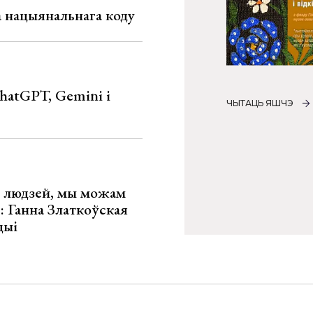
га нацыянальнага коду
hatGPT, Gemini і
ЧЫТАЦЬ ЯШЧЭ
х людзей, мы можам
»: Ганна Златкоўская
цыі