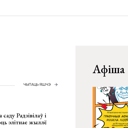
Афіша
ЧЫТАЦЬ ЯШЧЭ
 саду Радзівілаў і
юць элітнае жыллё