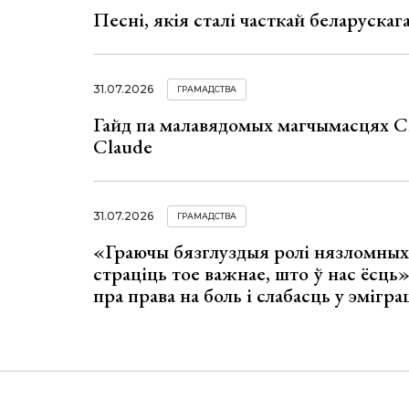
Песні, якія сталі часткай беларуска
31.07.2026
ГРАМАДСТВА
Гайд па малавядомых магчымасцях C
Claude
31.07.2026
ГРАМАДСТВА
«Граючы бязглуздыя ролі нязломны
страціць тое важнае, што ў нас ёсць
пра права на боль і слабасць у эмігра