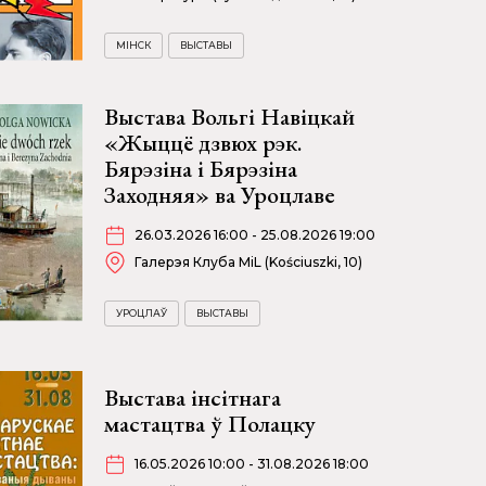
МІНСК
ВЫСТАВЫ
Выстава Вольгі Навіцкай
«Жыццё дзвюх рэк.
Бярэзіна і Бярэзіна
Заходняя» ва Уроцлаве
26.03.2026 16:00 - 25.08.2026 19:00
Галерэя Клуба MiL (Kościuszki, 10)
УРОЦЛАЎ
ВЫСТАВЫ
Выстава інсітнага
мастацтва ў Полацку
16.05.2026 10:00 - 31.08.2026 18:00