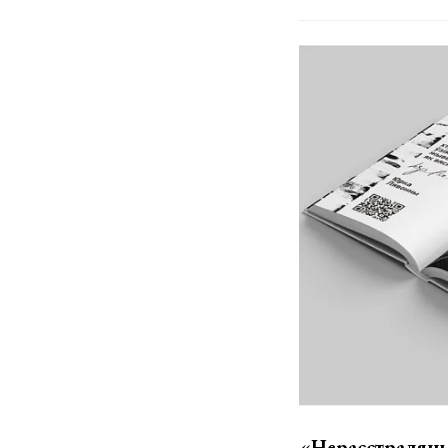
«Нерасстраля