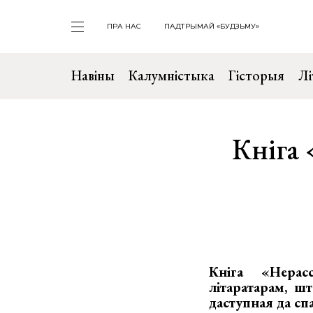
ПРА НАС
ПАДТРЫМАЙ «БУДЗЬМУ»
Навіны
Калумністыка
Гісторыя
Лі
Кніга
Кніга «Нерас
літаратарам, ш
даступная да сп