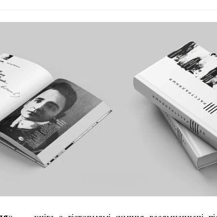
ныя»
— кніга з гісторыямі жыцця васямнаццаці піс