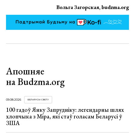
Вольга Загорская, budzma.org
Апошняе
на Budzma.org
09.08.2026
БЕЛАРУСЫ СВЕТУ
100 гадоў Янку Запрудніку: легендарны шлях
хлопчыка з Міра, які стаў голасам Беларусі ў
ЗША