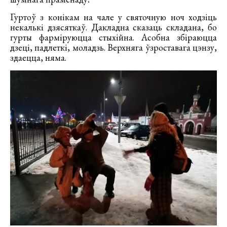
Гуртоў з конікам на чале у святочную ноч ходзіць
некалькі дзясяткаў. Дакладна сказаць складана, бо
гурты фарміруюцца стыхійна. Асобна збіраюцца
дзеці, падлеткі, моладзь. Верхняга ўзроставага цэнзу,
здаецца, няма.