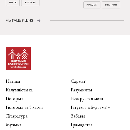
МІНСК
ВЫСТАВЫ
УРОЦЛАЎ
ВЫСТАВЫ
ЧЫТАЦЬ ЯШЧЭ
Навіны
Сармат
Калумністыка
Разумняты
Гісторыя
Беларуская мова
Гісторыя за 5 хвілін
Гатуем з «Будзьма!»
Літаратура
Забавы
Музыка
Грамадства