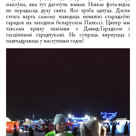
напэўна, яна тут дагэтуль жывая. Ніякае фота-відэа
не перадасць духу свята. Яго трэба адчуць. Дзеля
гэтага варта самому наведаць невялікі старадаўні
гарадок на заходнім беларускім Палессі. Цяпер мы
таксама крыху знаёмыя з Давыд-Гарадком і
гасціннымі гарадчукамі. Не супраць вярнуцца і
пашчадраваць у наступным годзе!