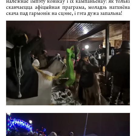
належнае імпэту конікаў і іх кампаньёнаў: як толькі
сканчаецца афіцыйная праграма, моладзь натхнёна
скача пад гармонік на сцэне, і гэта дужа запальна!