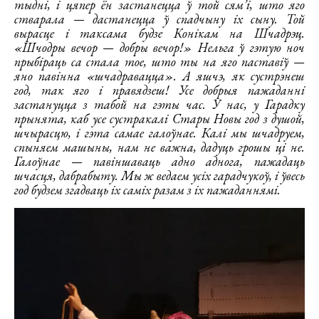
тыдні, і цяпер ён застанецца ў той сям’і, што яго
стварала — дастанецца ў спадчыну іх сыну. Той
вырасце і таксама будзе Конікам на Шчадрэц.
«Шчодры вечор — добры вечор!» Нельга ў гэтую ноч
прыбіраць са стала тое, што ты на яго паставіў —
яно павінна «шчадравацца». А яшчэ, як сустрэнеш
год, так яго і правядзеш! Усе добрыя пажаданні
застануцца з табой на гэты час. У нас, у Гарадку
прынята, каб усе сустракалі Стары Новы год з душой,
шчырасцю, і гэта самае галоўнае. Калі мы шчадруем,
спыняем машыны, нам не важна, дадуць грошы ці не.
Галоўнае — павіншаваць адно аднога, пажадаць
шчасця, дабрабыту. Мы ж ведаем усіх гарадчукоў, і ўвесь
год будзем згадваць іх саміх разам з іх пажаданнямі.