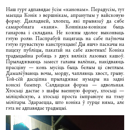
Наш гурт адпавядае ўсім «канонам». Перадусім, тут
маецца Конік з вершнікам, апранутым у вайсковую
форму. Дакладней, хлопец, які прывязаў да сябе
самаробнага «каня». Коннікам-конікам быць
ганарова і складана. Не кожны здолее выконваць
гэтую ролю. Паспрабуй пацягаць на сабе паўночы
гэтую грувасткую канструкцыю! Ды яшчэ паскачы на
пацеху публіцы, пакатай на сабе ахвотных! Коніка
традыцыйна робяць з двух вялікіх лазовых кашоў.
Прыладжваюць замест галавы валёнак, накідваюць
прасціну — конь мусіць быць белым ці светлым.
Дамалёўваюць вочы, морду, чапляюць хвост, грыву.
Той-сёй дасціпна прыладжвае нумары на задні
конскі бампер. Салдацкая форма — адвольная.
Хтосьці дастае з шафы ваенную форму, хтосьці —
міліцэйскую, а хтосьці проста імправізуе на тэму
мілітары. Здараецца, што коніка ў гурце няма, але
гэта не адпавядае традыцыі.