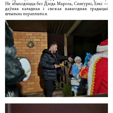
Не абыходзіцца без Дзеда Мароза, Снягуркі, Елкі —
даўняя калядная і свежая навагодняя традыцыі
шчыльна перапляліся.