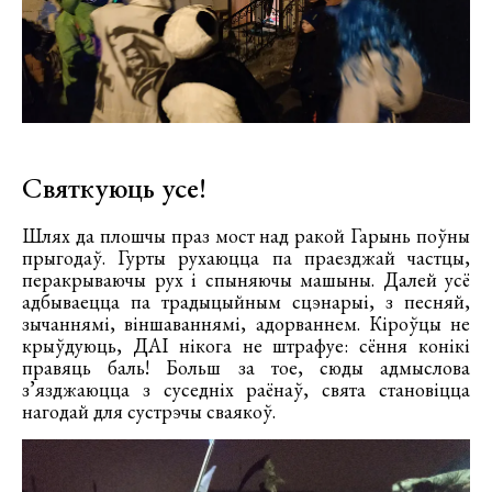
Святкуюць усе!
Шлях да плошчы праз мост над ракой Гарынь поўны
прыгодаў. Гурты рухаюцца па праезджай частцы,
перакрываючы рух і спыняючы машыны. Далей усё
адбываецца па традыцыйным сцэнарыі, з песняй,
зычаннямі, віншаваннямі, адорваннем. Кіроўцы не
крыўдуюць, ДАІ нікога не штрафуе: сёння конікі
правяць баль! Больш за тое, сюды адмыслова
з’язджаюцца з суседніх раёнаў, свята становіцца
нагодай для сустрэчы сваякоў.