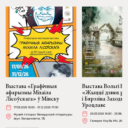
Выстава «Графічныя
Выстава Вольгі На
афарызмы Міхаіла
«Жыццё дзвюх рэк
Лісоўскага» ў Мінску
і Бярэзіна Заходня
Уроцлаве
17.03.2026 16:00 - 31.12.2026 17:00
26.03.2026 16:00 - 25.08.202
Музей гісторыі беларускай літаратуры
(вул. Багдановіча, 13)
Галерэя Клуба MiL (Kościu