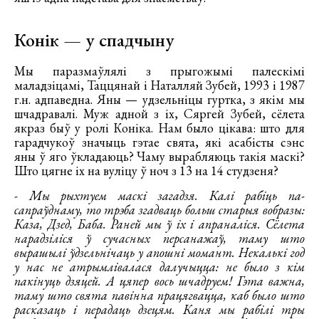
Конік — у спадчыну
Мы паразмаўлялі з прыгожымі палескімі
маладзіцамі, Таццянай і Наталляй Зубей, 1993 і 1987
г.н. адпаведна. Яны — удзельніцы гуртка, з якім мы
шчадравалі. Муж адной з іх, Сяргей Зубей, сёлета
якраз быў у ролі Коніка. Нам было цікава: што для
гарадчукоў значыць гэтае свята, які асабісты сэнс
яны ў яго ўкладаюць? Чаму вырабляюць такія маскі?
Што цягне іх на вуліцу ў ноч з 13 на 14 студзеня?
- Мы рыхтуем маскі загадзя. Калі рабіць па-
сапраўднаму, то трэба згадваць больш старыя вобразы:
Каза, Дзед, Баба. Раней мы ў іх і апраналіся. Сёлета
нарадзіліся ў сучасных персанажаў, таму што
вырашылі ўдзельнічаць у апошні момант. Некалькі год
у нас не атрымлівалася далучыцца: не было з кім
пакінуць дзяцей. А цяпер вось шчадруем! Гэта важна,
таму што свята павінна працягвацца, каб было што
расказаць і перадаць дзецям. Каня мы рабілі тры