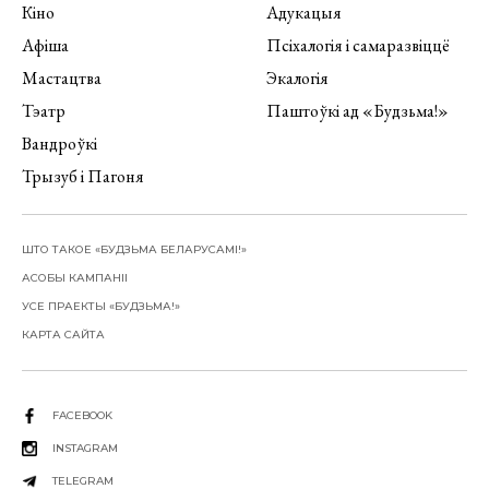
Кіно
Адукацыя
Афіша
Псіхалогія і самаразвіццё
Мастацтва
Экалогія
Тэатр
Паштоўкі ад «Будзьма!»
Вандроўкі
Трызуб і Пагоня
ШТО ТАКОЕ «БУДЗЬМА БЕЛАРУСАМІ!»
АСОБЫ КАМПАНІІ
УСЕ ПРАЕКТЫ «БУДЗЬМА!»
КАРТА САЙТА
FACEBOOK
INSTAGRAM
TELEGRAM