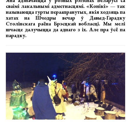
Яна адзначаецца ў розных рэгіёнах Беларусі са
сваімі лакальнымі адметнасцямі. «Конікі» — так
называюцца гурты пераапранутых, якія ходзяць па
хатах на Шчодры вечар ў Давыд-Гарадку
Столінскага раёна Брэсцкай вобласці. Мы мелі
шчасце далучыцца да аднаго з іх. Але пра ўсё па
парадку.