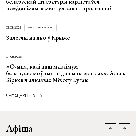
беларускай літаратуры карыстаўся
псеўданімам замест уласнага прозвішча?
05.08.2026
«МАМА, НЕ ЖУРЫСЯ!»
Залегчы на дно ў Крыме
04.08.2026
«Сумна, калі наш максімум —
беларускамоўныя надпісы на магілах». Алесь
Кіркевіч адказвае Міколу Бугаю
ЧЫТАЦЬ ЯШЧЭ
Афіша