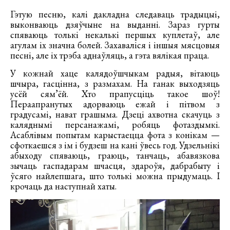
Гэтую песню, калі дакладна следаваць традыцыі,
выконваюць дзяўчыне на выданні. Зараз гурты
спяваюць толькі некалькі першых куплетаў, але
агулам іх значна болей. Захаваліся і іншыя мясцовыя
песні, але іх трэба аднаўляць, а гэта вялікая праца.
У кожнай хаце калядоўшчыкам радыя, вітаюць
шчыра, гасцінна, з размахам. На ганак выходзяць
усёй сям’ёй. Хто прапусціць такое шоў!
Пераапранутых адорваюць ежай і пітвом з
градусамі, нават грашыма. Дзеці ахвотна скачуць з
каляднымі персанажамі, робяць фотаздымкі.
Асаблівым попытам карыстаецца фота з конікам —
сфоткаешся з ім і будзеш на кані ўвесь год. Удзельнікі
абыходу спяваюць, граюць, танчаць, абавязкова
зычаць гаспадарам шчасця, здароўя, дабрабыту і
ўсяго найлепшага, што толькі можна прыдумаць. І
крочаць да наступнай хаты.