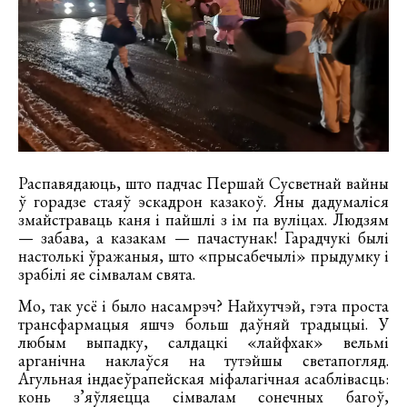
Распавядаюць, што падчас Першай Сусветнай вайны
ў горадзе стаяў эскадрон казакоў. Яны дадумаліся
змайстраваць каня і пайшлі з ім па вуліцах. Людзям
— забава, а казакам — пачастунак! Гарадчукі былі
настолькі ўражаныя, што «прысабечылі» прыдумку і
зрабілі яе сімвалам свята.
Мо, так усё і было насамрэч? Найхутчэй, гэта проста
трансфармацыя яшчэ больш даўняй традыцыі. У
любым выпадку, салдацкі «лайфхак» вельмі
арганічна наклаўся на тутэйшы светапогляд.
Агульная індаеўрапейская міфалагічная асаблівасць:
конь з’яўляецца сімвалам сонечных багоў,