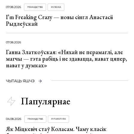
07.08.2026
ГРАМАДСТВА
МУЗЫКА
I’m Freaking Crazy — новы сінгл Анастасіі
Рыдлеўскай
07.08.2026
Ганна Златкоўская: «Няхай не перамаглі, але
магчы — гэта рабіць і не здавацца, нават цяпер,
нават у думках»
ЧЫТАЦЬ ЯШЧЭ
Папулярнае
04.08.2026
ГРАМАДСТВА
ЛІТАРАТУРА
Як Міцкевіч стаў Коласам. Чаму класік