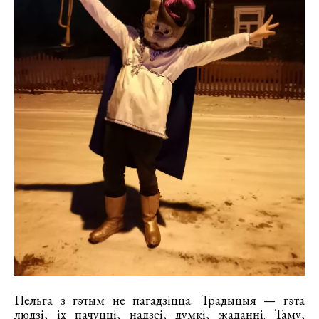
Нельга з гэтым не пагадзіцца. Традыцыя — гэта
людзі, іх пачуцці, надзеі, думкі, жаданні. Таму,