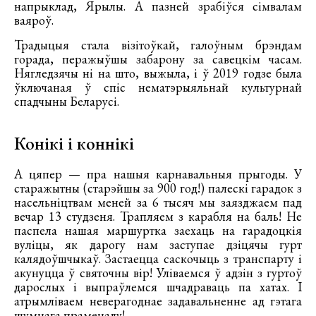
напрыклад, Ярылы. А пазней зрабіўся сімвалам
ваяроў.
Традыцыя стала візітоўкай, галоўным брэндам
горада, перажыўшы забарону за савецкім часам.
Нягледзячы ні на што, выжыла, і ў 2019 годзе была
ўключаная ў спіс нематэрыяльнай культурнай
спадчыны Беларусі.
Конікі і коннікі
А цяпер — пра нашыя карнавальныя прыгоды. У
старажытны (старэйшы за 900 год!) палескі гарадок з
насельніцтвам меней за 6 тысяч мы заязджаем пад
вечар 13 студзеня. Трапляем з карабля на баль! Не
паспела нашая маршуртка заехаць на гарадоцкія
вуліцы, як дарогу нам заступае дзіцячы гурт
калядоўшчыкаў. Застаецца саскочыць з транспарту і
акунуцца ў святочны вір! Уліваемся ў адзін з гуртоў
дарослых і выпраўлемся шчадраваць па хатах. І
атрымліваем неверагоднае задавальненне ад гэтага
шумнага праменаду!