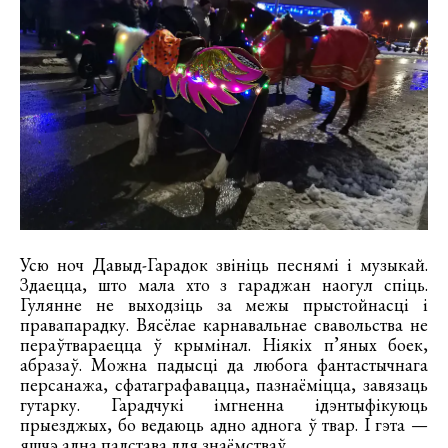
Усю ноч Давыд-Гарадок звініць песнямі і музыкай.
Здаецца, што мала хто з гараджан наогул спіць.
Гулянне не выходзіць за межы прыстойнасці і
правапарадку. Вясёлае карнавальнае свавольства не
пераўтвараецца ў крымінал. Ніякіх п’яных боек,
абразаў. Можна падысці да любога фантастычнага
персанажа, сфатаграфавацца, пазнаёміцца, завязаць
гутарку. Гарадчукі імгненна ідэнтыфікуюць
прыезджых, бо ведаюць адно аднога ў твар. І гэта —
яшчэ адна падстава для знаёмстваў.