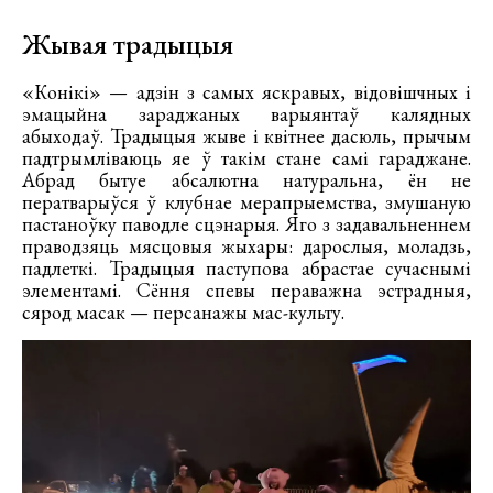
Жывая традыцыя
«Конікі» — адзін з самых яскравых, відовішчных і
эмацыйна зараджаных варыянтаў калядных
абыходаў. Традыцыя жыве і квітнее дасюль, прычым
падтрымліваюць яе ў такім стане самі гараджане.
Абрад бытуе абсалютна натуральна, ён не
ператварыўся ў клубнае мерапрыемства, змушаную
пастаноўку паводле сцэнарыя. Яго з задавальненнем
праводзяць мясцовыя жыхары: дарослыя, моладзь,
падлеткі. Традыцыя паступова абрастае сучаснымі
элементамі. Сёння спевы пераважна эстрадныя,
сярод масак — персанажы мас-культу.