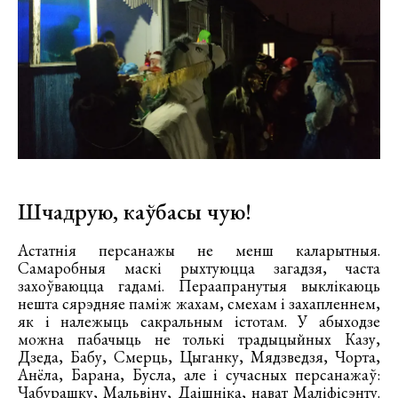
Шчадрую, каўбасы чую!
Астатнія персанажы не менш каларытныя.
Самаробныя маскі рыхтуюцца загадзя, часта
захоўваюцца гадамі. Пераапранутыя выклікаюць
нешта сярэдняе паміж жахам, смехам і захапленнем,
як і належыць сакральным істотам. У абыходзе
можна пабачыць не толькі традыцыйных Казу,
Дзеда, Бабу, Смерць, Цыганку, Мядзведзя, Чорта,
Анёла, Барана, Бусла, але і сучасных персанажаў:
Чабурашку, Мальвіну, Даішніка, нават Маліфісэнту.