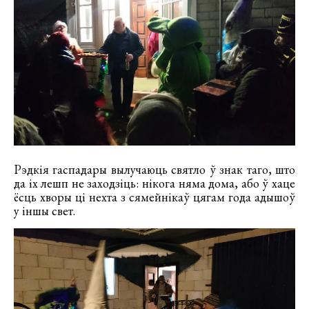
Рэдкія гаспадары вылучаюць святло ў знак таго, што
да іх лешп не заходзіць: нікога няма дома, або ў хаце
ёсць хворы ці нехта з сямейнікаў цягам года адышоў
у іншы свет.