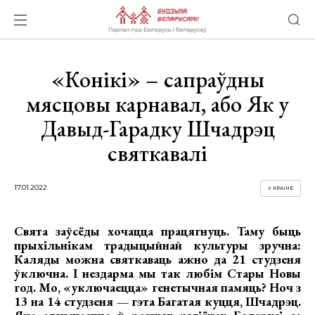
«Конікі» – сапраўдны
мясцовы карнавал, або Як у
Давыд-Гарадку Шчадрэц
святкавалі
17.01.2022
У КРАІНЕ
Свята заўсёды хочацца працягнуць. Таму быць
прыхільнікам традыцыйнай культуры зручна:
Каляды можна святкаваць ажно да 21 студзеня
ўключна. І нездарма мы так любім Стары Новы
год. Мо, «уключаецца» генетычная памяць? Ноч з
13 на 14 студзеня — гэта Багатая куцця, Шчадрэц.