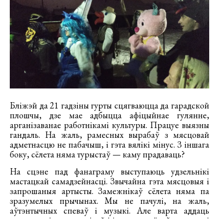
Бліжэй да 21 гадзіны гурты сцягваюцца да гарадской
плошчы, дзе мае адбыцца афіцыйнае гулянне,
арганізаванае работнікамі культуры. Працуе выязны
гандаль. На жаль, рамесных вырабаў з мясцовай
адметнасцю не пабачыш, і гэта вялікі мінус. З іншага
боку, сёлета няма турыстаў — каму прадаваць?
На сцэне пад фанаграму выступаюць удзельнікі
мастацкай самадзейнасці. Звычайна гэта мясцовыя і
запрошаныя артысты. Замежнікаў сёлета няма па
зразумелых прычынах. Мы не пачулі, на жаль,
аўтэнтычных спеваў і музыкі. Але варта аддаць