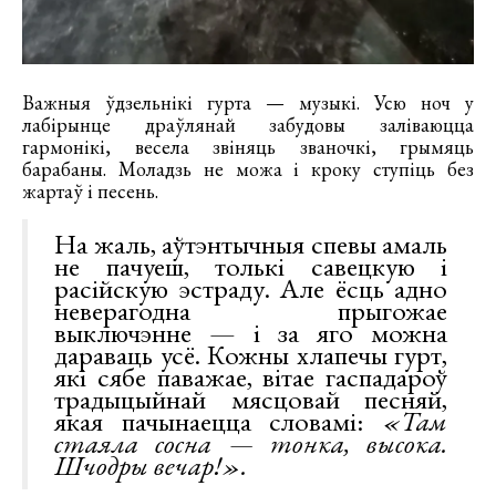
Важныя ўдзельнікі гурта — музыкі. Усю ноч у
лабірынце драўлянай забудовы заліваюцца
гармонікі, весела звіняць званочкі, грымяць
барабаны. Моладзь не можа і кроку ступіць без
жартаў і песень.
На жаль, аўтэнтычныя спевы амаль
не пачуеш, толькі савецкую і
расійскую эстраду. Але ёсць адно
неверагодна прыгожае
выключэнне — і за яго можна
дараваць усё. Кожны хлапечы гурт,
які сябе паважае, вітае гаспадароў
традыцыйнай мясцовай песняй,
якая пачынаецца словамі:
«Там
стаяла сосна — тонка, высока.
Шчодры вечар!».