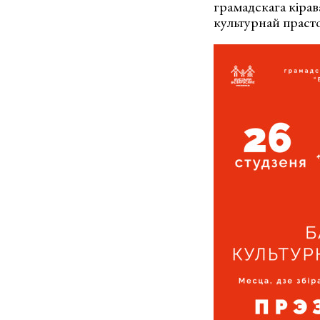
грамадскага кір
культурнай праст