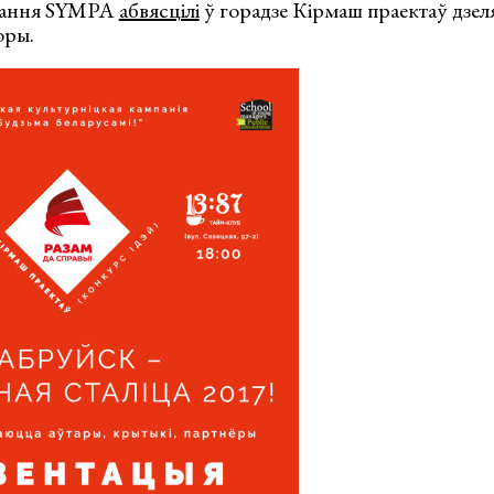
авання SYMPA
абвясцілі
ў горадзе Кірмаш праектаў дзе
оры.