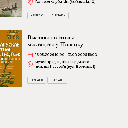
Галерэя Клуба MiL (Kościuszki, 10)
УРОЦЛАЎ
ВЫСТАВЫ
Выстава інсітнага
мастацтва ў Полацку
16.05.2026 10:00 - 31.08.2026 18:00
музей традыцыйнага ручнога
ткацтва Паазер'я (вул. Войкава, 1)
ПОЛАЦК
ВЫСТАВЫ