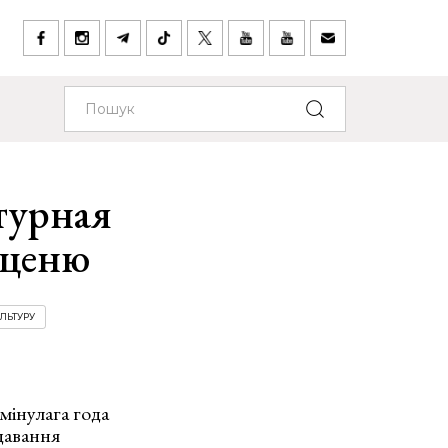
турная
з ценю
ЛЬТУРУ
мінулага года
давання