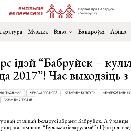
таратура
Музыка
Відэа
Вандроўкі
Афіша
рс ідэй “Бабруйск – куль
ца 2017”! Час выходзіць 
НЫ "БУДЗЬМА!"
КІРМАШ ПРАЕКТАЎ
СТВАРАЕМ КУЛЬТУРУ
АБМЯРКОЎВАЕМ КУ
РАЗАМ ДА СПРАВЫ!
турнай сталіцай Беларусі абраны Бабруйск. А ў канцы 
рніцкая кампанія “Будзьма беларусамі!” і Цэнтр дасле