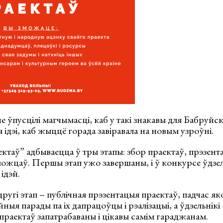
е ўпусцілі магчымасці, каб у такі знакавы для Бабруйс
 ідэі, каб жыццё горада завіравала на новым узроўні.
таў” адбываецца ў тры этапы: збор праектаў, прэзента
ожцаў. Першы этап ужо завершаны, і ў конкурсе ўдзе
ідэй.
другі этап – публічная прэзентацыя праектаў, падчас я
ыя парады па іх дапрацоўцы і рэалізацыі, а ўдзельнікі 
праектаў запатрабаваны і цікавы самім гараджанам.