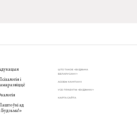
Адукацыя
ШТО ТАКОЕ «БУДЗЬМА
БЕЛАРУСАМІ!»
сіхалогія і
АСОБЫ КАМПАНІІ
самаразвіццё
УСЕ ПРАЕКТЫ «БУДЗЬМА!»
калогія
КАРТА САЙТА
Паштоўкі ад
«Будзьма!»