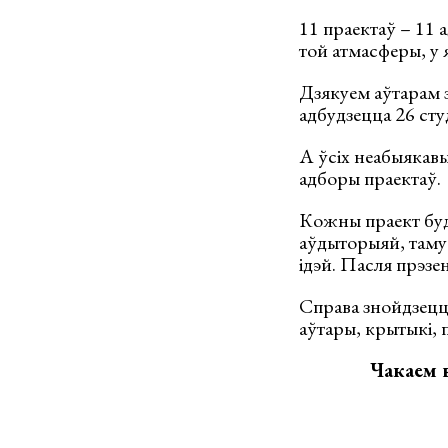
11 праектаў – 11
той атмасферы, у
Дзякуем аўтарам за
адбудзецца 26 сту
А ўсіх неабыякав
адборы праектаў.
Кожны праект будз
аўдыторыяй, таму 
ідэй. Пасля прэзе
Справа знойдзецца
аўтары, крытыкі, 
Чакаем в