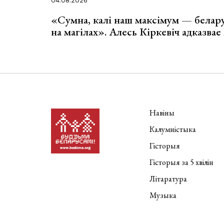
04.08.2026
«Сумна, калі наш максімум — белар
на магілах». Алесь Кіркевіч адказва
Навіны
Калумністыка
Гісторыя
Гісторыя за 5 хвілін
Літаратура
Музыка