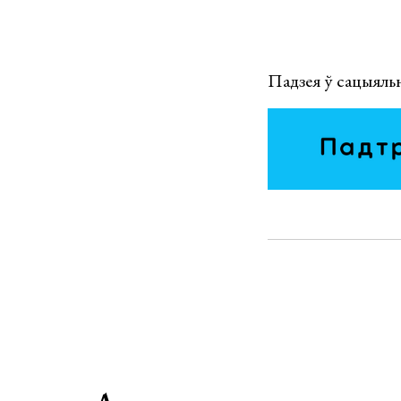
Падзея ў сацыяль