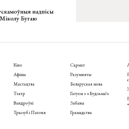
ускамоўныя надпісы
е Міколу Бугаю
Кіно
Сармат
Афіша
Разумняты
П
Мастацтва
Беларуская мова
Э
Тэатр
Гатуем з «Будзьма!»
Вандроўкі
Забавы
Трызуб і Пагоня
Грамадства