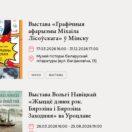
Выстава «Графічныя
афарызмы Міхаіла
Лісоўскага» ў Мінску
17.03.2026 16:00 - 31.12.2026 17:00
Музей гісторыі беларускай
літаратуры (вул. Багдановіча, 13)
МІНСК
ВЫСТАВЫ
Выстава Вольгі Навіцкай
«Жыццё дзвюх рэк.
Бярэзіна і Бярэзіна
Заходняя» ва Уроцлаве
26.03.2026 16:00 - 25.08.2026 19:00