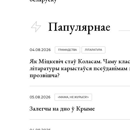
Папулярнае
04.08.2026
ГРАМАДСТВА
ЛІТАРАТУРА
Як Міцкевіч стаў Коласам. Чаму клас
літаратуры карыстаўся псеўданімам 
прозвішча?
05.08.2026
«МАМА, НЕ ЖУРЫСЯ!»
Залегчы на дно ў Крыме