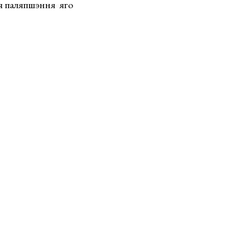
ля паляпшэння яго