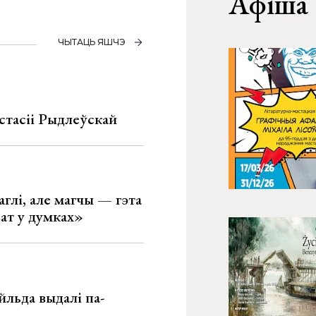
Афіша
ЧЫТАЦЬ ЯШЧЭ
стасіі Рыдлеўскай
глі, але магчы — гэта
ват у думках»
льда выдалі па-