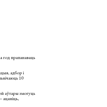
ка год прапанаваць
цыя, адбор і
льнічаюць 10
кой аўтары змогуць
– ацаніць,