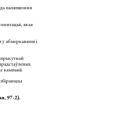
 да паляпшэння
эзентацыі, якая
у абмеркаванні і
і прысутнай
 прадстаўленых
е кампаніі.
 збіраюцца
я, 97-2).