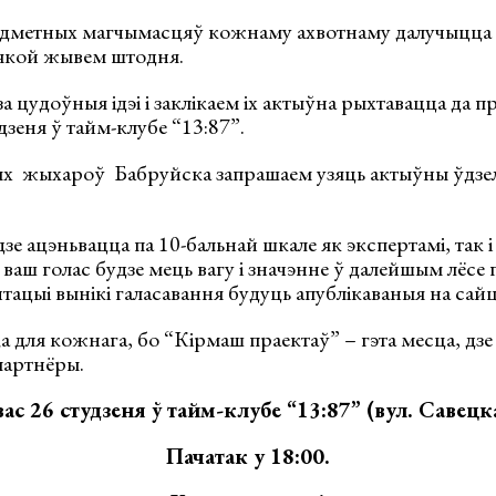
 адметных магчымасцяў кожнаму ахвотнаму далучыцца
 якой жывем штодня.
 цудоўныя ідэі і заклікаем іх актыўна рыхтавацца да пр
дзеня ў тайм-клубе “13:87”.
ых жыхароў Бабруйска запрашаем узяць актыўны ўдзел 
е ацэньвацца па 10-бальнай шкале як экспертамі, так 
ваш голас будзе мець вагу і значэнне ў далейшым лёсе
нтацыі вынікі галасавання будуць апублікаваныя на сайц
 для кожнага, бо “Кірмаш праектаў” – гэта месца, дзе
партнёры.
ас 26 студзеня ў тайм-клубе “13:87” (вул. Савецка
Пачатак у 18:00.