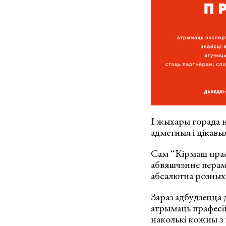
І жыхары горада н
адметныя і цікавыя
Сам “Кірмаш праек
абвяшчэнне перам
абсалютна розных 
Зараз адбудзецца 
атрымаць прафесійн
наколькі кожны з 