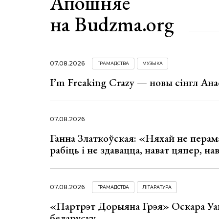
Апошняе
на Budzma.org
07.08.2026
ГРАМАДСТВА
МУЗЫКА
I’m Freaking Crazy — новы сінгл Ана
07.08.2026
Ганна Златкоўская: «Няхай не перама
рабіць і не здавацца, нават цяпер, на
07.08.2026
ГРАМАДСТВА
ЛІТАРАТУРА
«Партрэт Дорыяна Грэя» Оскара Уай
беларуску