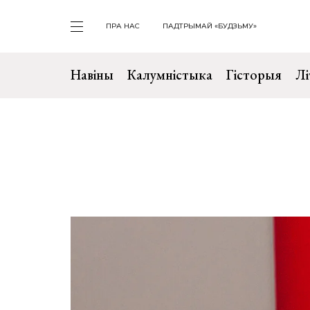
ПРА НАС
ПАДТРЫМАЙ «БУДЗЬМУ»
Навіны
Калумністыка
Гісторыя
Лі