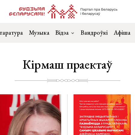
таратура
Музыка
Відэа
Вандроўкі
Афіша
Кірмаш праектаў