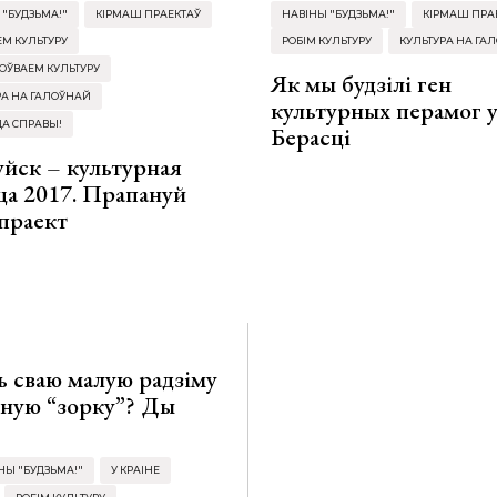
 "БУДЗЬМА!"
КІРМАШ ПРАЕКТАЎ
НАВІНЫ "БУДЗЬМА!"
КІРМАШ ПРА
ЕМ КУЛЬТУРУ
РОБІМ КУЛЬТУРУ
КУЛЬТУРА НА ГА
ОЎВАЕМ КУЛЬТУРУ
Як мы будзілі ген
РА НА ГАЛОЎНАЙ
культурных перамог 
ДА СПРАВЫ!
Берасці
уйск – культурная
ца 2017. Прапануй
праект
ь сваю малую радзіму
ную “зорку”? Ды
НЫ "БУДЗЬМА!"
У КРАІНЕ