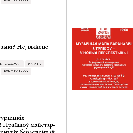
РОБІМ КУЛЬТУРУ
узыкі? Не, выйсце
Ы "БУДЗЬМА!"
У КРАІНЕ
РОБІМ КУЛЬТУРУ
турніцкіх
! Прайшоў майстар-
ленькіх берасцейцаў