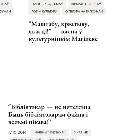
ЕКТАЎ
НАВІНЫ "БУДЗЬМА!"
КІРМАШ ПРАЕКТАЎ
ЛОЎНАЙ
РОБІМ КУЛЬТУРУ
КУЛЬТУРА НА ГАЛОЎНАЙ
“Маштабу, крэатыву,
у
якасці!” — вясна ў
культурніцкім Магілёве
“Бібліятэкар — не нягегліца.
Быць бібліятэкарам файна і
вельмі цікава!”
17.10.2014
НАВІНЫ "БУДЗЬМА!"
У КРАІНЕ