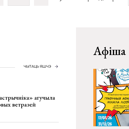
Афіша
ЧЫТАЦЬ ЯШЧЭ
астрычніка» агучыла
овых ветразей