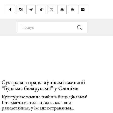
Сустрэча з прадстаўнікамі кампаніі
“Будзьма беларусамі!” у Слоніме
Культурнае жыццё павінна быць цікавым!
Гэта магчыма толькі тады, калі яно
разнастайнае, у ім адлюстраваныя...