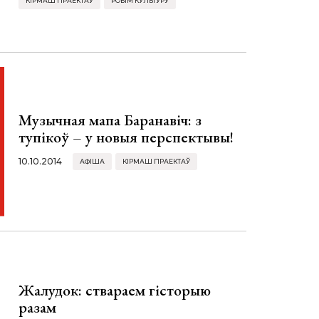
КІРМАШ ПРАЕКТАЎ
РОБІМ КУЛЬТУРУ
Музычная мапа Баранавіч: з
тупікоў – у новыя перспектывы!
10.10.2014
АФІША
КІРМАШ ПРАЕКТАЎ
Жалудок: ствараем гісторыю
разам