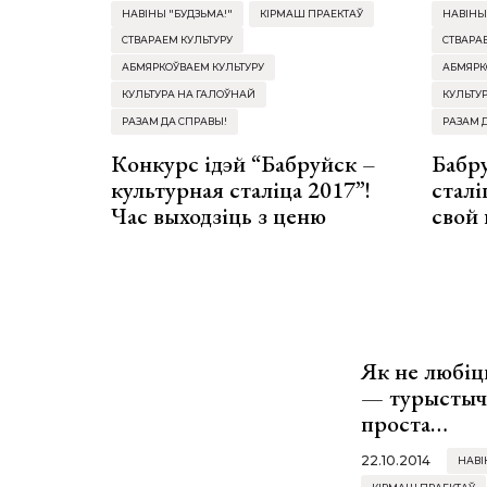
НАВІНЫ "БУДЗЬМА!"
КІРМАШ ПРАЕКТАЎ
НАВІНЫ
СТВАРАЕМ КУЛЬТУРУ
СТВАРА
АБМЯРКОЎВАЕМ КУЛЬТУРУ
АБМЯРК
КУЛЬТУРА НА ГАЛОЎНАЙ
КУЛЬТУ
РАЗАМ ДА СПРАВЫ!
РАЗАМ 
Конкурс ідэй “Бабруйск –
Бабр
культурная сталіца 2017”!
сталі
Час выходзіць з ценю
свой 
Як не любіц
— турыстыч
проста…
22.10.2014
НАВІ