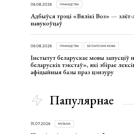
06.08.2026
ГРАМАДСТВА
Адбыўся трэці «Вялікі Воз» — злёт-
навукоўцаў
06.08.2026
ГРАМАДСТВА
БЕЛАРУСКАЯ МОВА
Інстытут беларускае мовы запусціў
беларускіх тэкстаў», які збірае лексі
афіцыйныя базы праз цэнзуру
Папулярнае
31.07.2026
МУЗЫКА