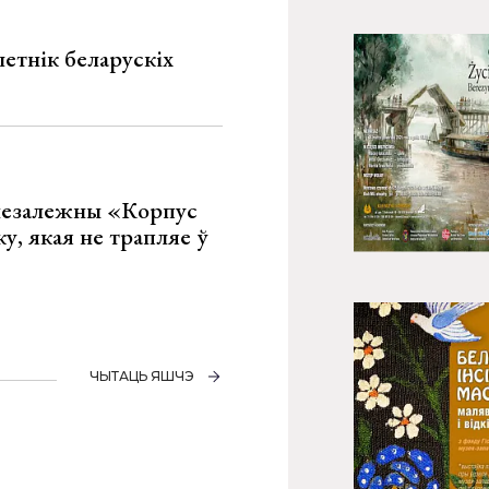
летнік беларускіх
 незалежны «Корпус
ку, якая не трапляе ў
ЧЫТАЦЬ ЯШЧЭ