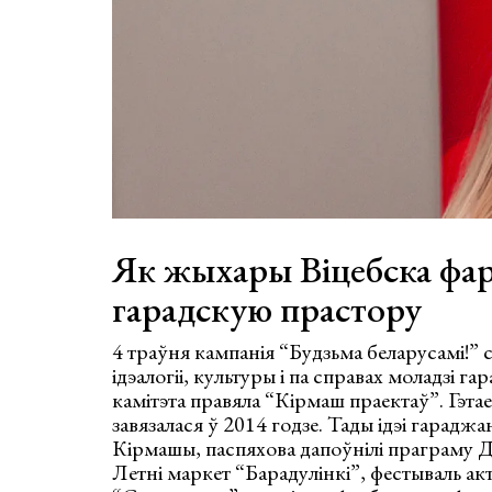
Як жыхары Віцебска фа
гарадскую прастору
4 траўня кампанія “Будзьма беларусамі!” 
ідэалогіі, культуры і па справах моладзі г
камітэта правяла “Кірмаш праектаў”. Гэта
завязалася ў 2014 годзе. Тады ідэі гарадж
Кірмашы, паспяхова дапоўнілі праграму Дн
Летні маркет “Барадулінкі”, фестываль а