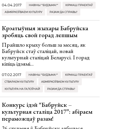
04.04.2017
НАВІНЫ "БУДЗЬМА!"
КІРМАШ ПРАЕКТАЎ
АБМЯРКОЎВАЕМ КУЛЬТУРУ
РАЗАМ ДА СПРАВЫ!
Крэатыўныя жыхары Бабруйска
зробяць свой горад лепшым
Прайшло крыху больш за месяц, як
Бабруйск стаў сталіцай, новай
культурнай сталіцай Беларусі. І горад
кіпіць ідэямі...
07.02.2017
НАВІНЫ "БУДЗЬМА!"
КІРМАШ ПРАЕКТАЎ
СТВАРАЕМ КУЛЬТУРУ
АБМЯРКОЎВАЕМ КУЛЬТУРУ
КУЛЬТУРА НА ГАЛОЎНАЙ
РАЗАМ ДА СПРАВЫ!
Конкурс ідэй “Бабруйск –
культурная сталіца 2017”: абіраем
пераможцаў разам!
26 студзеня ў Бабруйску адбылася