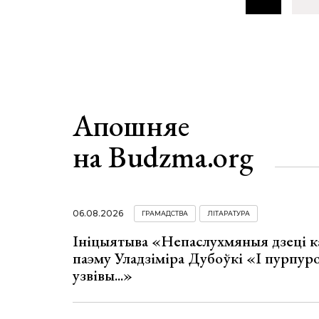
Апошняе
на Budzma.org
06.08.2026
ГРАМАДСТВА
ЛІТАРАТУРА
Ініцыятыва «Непаслухмяныя дзеці к
паэму Уладзіміра Дубоўкі «І пурпур
узвівы...»