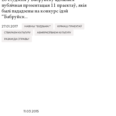
публічная прэзентацыя 11 праектаў, якія
былі пададзены на конкурс ідэй
“Бабруйск...
27.01.2017
НАВІНЫ "БУДЗЬМА!"
КІРМАШ ПРАЕКТАЎ
СТВАРАЕМ КУЛЬТУРУ
АБМЯРКОЎВАЕМ КУЛЬТУРУ
РАЗАМ ДА СПРАВЫ!
11.03.2015