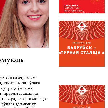
рмуюць
сумесна з аддзелам
арадскога выканаўчага
е супрацоўніцтва
ан, прэзентаваныя на
я горада і Дня моладзі.
ктыўнага адпачынку