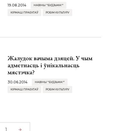
19.08.2014
НАВІНЫ "БУДЗЬМА!"
КІРМАШ ПРАЕКТАЎ
РОБІМ КУЛЬТУРУ
Жалудок вачыма дзяцей. У чым
адметнасць і ўнікальнасць
мястэчка?
30.06.2014
НАВІНЫ "БУДЗЬМА!"
КІРМАШ ПРАЕКТАЎ
РОБІМ КУЛЬТУРУ