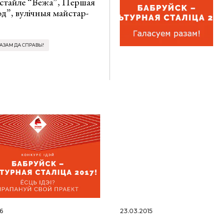
ыстайле “Вежа”, Першая
д”, вулічныя майстар-
АЗАМ ДА СПРАВЫ!
16
23.03.2015