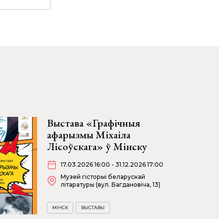
Выстава «Графічныя
афарызмы Міхаіла
Лісоўскага» ў Мінску
17.03.2026 16:00 - 31.12.2026 17:00
Музей гісторыі беларускай
літаратуры (вул. Багдановіча, 13)
МІНСК
ВЫСТАВЫ