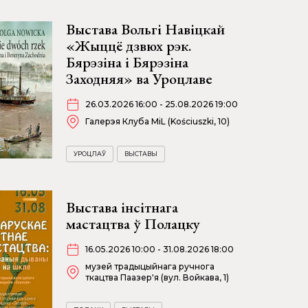
Выстава Вольгі Навіцкай
«Жыццё дзвюх рэк.
Бярэзіна і Бярэзіна
Заходняя» ва Уроцлаве
26.03.2026 16:00 - 25.08.2026 19:00
Галерэя Клуба MiL (Kościuszki, 10)
УРОЦЛАЎ
ВЫСТАВЫ
Выстава інсітнага
мастацтва ў Полацку
16.05.2026 10:00 - 31.08.2026 18:00
музей традыцыйнага ручнога
ткацтва Паазер'я (вул. Войкава, 1)