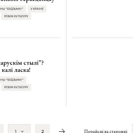
НЫ "БУДЗЬМА!"
У КРАІНЕ
РОБІМ КУЛЬТУРУ
ларускім стылі”?
калі ласка!
ІНЫ "БУДЗЬМА!"
РОБІМ КУЛЬТУРУ
Перайсці да старонкі:
2
1