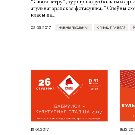
“Свята ветру”, турнір па футбольным фр
агульнагарадская фотасушка, “Спеўны схо
класы па...
05.05.2017
НАВІНЫ "БУДЗЬМА!"
КІРМАШ ПРАЕКТАЎ
Р
19.01.2017
16.12.20