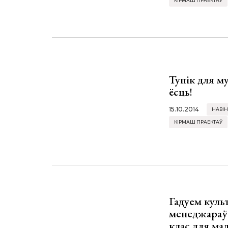
КІРМАШ ПРАЕКТАЎ
Тупік для м
ёсць!
15.10.2014
НАВІН
КІРМАШ ПРАЕКТАЎ
Гадуем куль
менеджараў
клас для ма