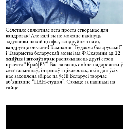
Сёлетняе спякотнае лета проста створанае для
вандровак! Але калі вы не можаце пакінуць
задушлівы пакой ці офіс, вандруйце з намі,
вандруйце он-лайн! Кампанія “Будзьма беларусамі!”
і Таварыства беларускай мовы імя Ф.Скарыны ад
12
жніўня
і
штоаўторак
распачынаюць другі сезон
праекта “Край|BY”. Вас чакаюць online-падарожжы ў
свет таямніцаў, інтрыгаў і цікавостак, якія для ўсіх
нас захоплена збірае па ўсёй Беларусі творчае
аб’яднанне “ПАН-студыя”. Сачыце за навінамі на
сайце!