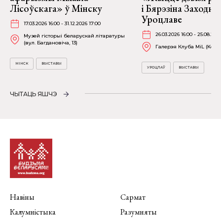
Лісоўскага» ў Мінску
і Бярэзіна Заходня
Уроцлаве
17.03.2026 16:00 - 31.12.2026 17:00
26.03.2026 16:00 - 25.08.202
Музей гісторыі беларускай літаратуры
(вул. Багдановіча, 13)
Галерэя Клуба MiL (Kościu
МІНСК
ВЫСТАВЫ
УРОЦЛАЎ
ВЫСТАВЫ
ЧЫТАЦЬ ЯШЧЭ
Навіны
Сармат
Калумністыка
Разумняты