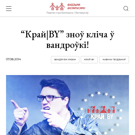
“Край|BY” зноў кліча ў
вандроўкі!
07.08.2014
ВАНДРУЕМ РАЗАМ
КРАЙ BY
НАВІНЫ "БУДЗЬМА!"