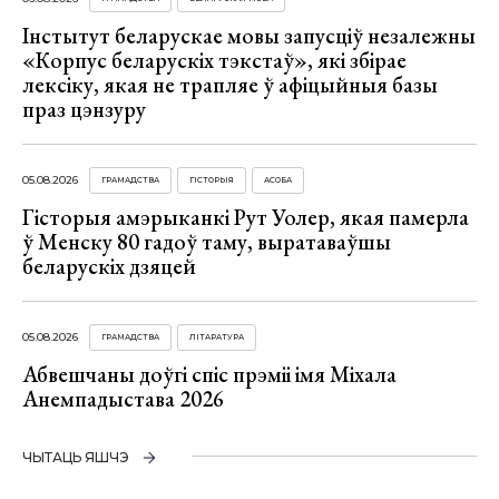
Інстытут беларускае мовы запусціў незалежны
«Корпус беларускіх тэкстаў», які збірае
лексіку, якая не трапляе ў афіцыйныя базы
праз цэнзуру
05.08.2026
ГРАМАДСТВА
ГІСТОРЫЯ
АСОБА
Гісторыя амэрыканкі Рут Уолер, якая памерла
ў Менску 80 гадоў таму, выратаваўшы
беларускіх дзяцей
05.08.2026
ГРАМАДСТВА
ЛІТАРАТУРА
Абвешчаны доўгі спіс прэміі імя Міхала
Анемпадыстава 2026
ЧЫТАЦЬ ЯШЧЭ