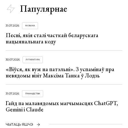
Папулярнае
31.07.2026
МУЗЫКА
Песні, якія сталі часткай беларускага
нацыянальнага коду
30.07.2026
ЛІТАРАТУРА
«Віўся, як вуж на патэльні». З успамінаў пра
невядомы візіт Максіма Танка ў Лодзь
31.07.2026
ГРАМАДСТВА
Гайд па малавядомых магчымасцях ChatGPT,
Gemini і Claude
ЧЫТАЦЬ ЯШЧЭ