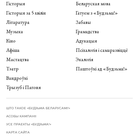
Гісторыя
Беларуская мова
Гісторыя за 5 хвілін
Гатуем з «Будзьма!»
Літаратура
Забавы
Музыка
Грамадства
Кіно
Адукацыя
Афіша
Псіхалогія і самаразвіццё
Мастацтва
Экалогія
Тэатр
Паштоўкі ад «Будзьма!»
Вандроўкі
Трызуб і Пагоня
ШТО ТАКОЕ «БУДЗЬМА БЕЛАРУСАМІ!»
АСОБЫ КАМПАНІІ
УСЕ ПРАЕКТЫ «БУДЗЬМА!»
КАРТА САЙТА