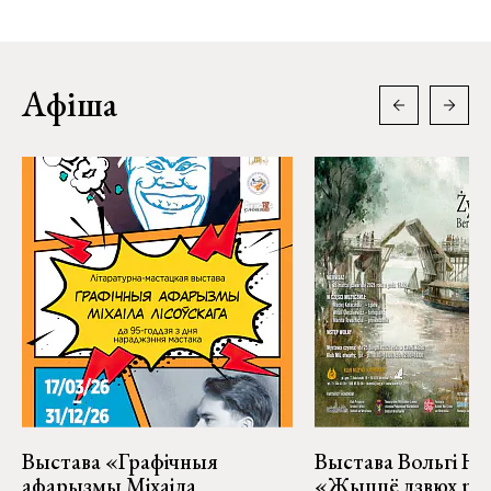
Афіша
Выстава «Графічныя
Выстава Вольгі На
афарызмы Міхаіла
«Жыццё дзвюх рэк