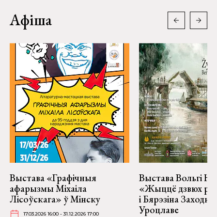
Афіша
Выстава «Графічныя
Выстава Вольгі На
афарызмы Міхаіла
«Жыццё дзвюх рэк
Лісоўскага» ў Мінску
і Бярэзіна Заходня
Уроцлаве
17.03.2026 16:00 - 31.12.2026 17:00