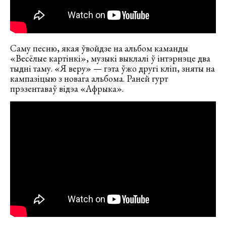
Саму песню, якая ўвойдзе на альбом каманды
«Весёлые картінкі», музыкі выклалі ў інтэрнэце два
тыдні таму. «Я веру» — гэта ўжо другі кліп, зняты на
кампазіцыю з новага альбома. Раней гурт
прэзентаваў відэа «Афрыка».