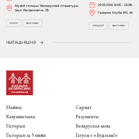
26.03.2026 16:00 - 25.08.202
Музей гісторыі беларускай літаратуры
(вул. Багдановіча, 13)
Галерэя Клуба MiL (Kościu
МІНСК
ВЫСТАВЫ
УРОЦЛАЎ
ВЫСТАВЫ
ЧЫТАЦЬ ЯШЧЭ
Навіны
Сармат
Калумністыка
Разумняты
Гісторыя
Беларуская мова
Гісторыя за 5 хвілін
Гатуем з «Будзьма!»