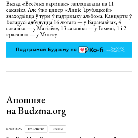
Выхад «Весёлых картінак» запланаваны на 11
сакавіка. Але ўжо цяпер «Ляпіс Трубяцкой»
знаходзіцца ў туры ў падтрымку альбома. Канцэрты ў
Беларусі адбудуцца 16 лютага — у Баранавічах, 4
сакавіка — у Магілёве, 13 сакавіка — у Гомелі, 1 і 2
красавіка — у Мінску.
Апошняе
на Budzma.org
07.08.2026
ГРАМАДСТВА
МУЗЫКА