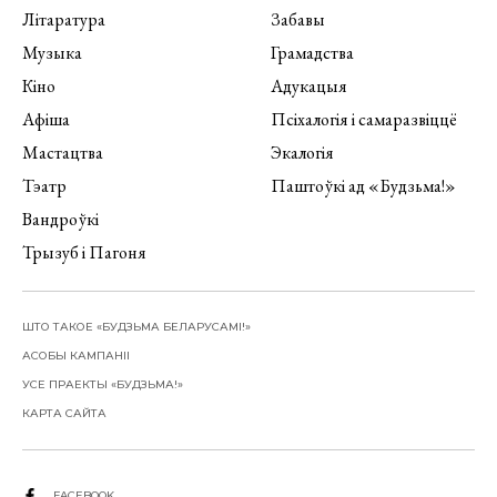
Літаратура
Забавы
Музыка
Грамадства
Кіно
Адукацыя
Афіша
Псіхалогія і самаразвіццё
Мастацтва
Экалогія
Тэатр
Паштоўкі ад «Будзьма!»
Вандроўкі
Трызуб і Пагоня
ШТО ТАКОЕ «БУДЗЬМА БЕЛАРУСАМІ!»
АСОБЫ КАМПАНІІ
УСЕ ПРАЕКТЫ «БУДЗЬМА!»
КАРТА САЙТА
FACEBOOK