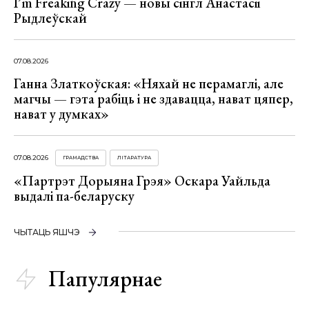
I’m Freaking Crazy — новы сінгл Анастасіі
Рыдлеўскай
07.08.2026
Ганна Златкоўская: «Няхай не перамаглі, але
магчы — гэта рабіць і не здавацца, нават цяпер,
нават у думках»
07.08.2026
ГРАМАДСТВА
ЛІТАРАТУРА
«Партрэт Дорыяна Грэя» Оскара Уайльда
выдалі па-беларуску
ЧЫТАЦЬ ЯШЧЭ
Папулярнае