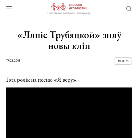
«Ляпіс Трубяцкой» зняў
новы кліп
17.02.2011
МУЗЫКА
Гэта ролік на песню «Я веру».