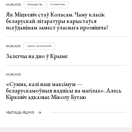
04.08.2026
ГРАМАДСТВА
ЛІТАРАТУРА
Як Міцкевіч стаў Коласам. Чаму класік
беларускай літаратуры карыстаўся
псеўданімам замест уласнага прозвішча?
05.08.2026
«МАМА, НЕ ЖУРЫСЯ!»
Залегчы на дно ў Крыме
04.08.2026
«Сумна, калі наш максімум —
беларускамоўныя надпісы на магілах». Алесь
Кіркевіч адказвае Міколу Бугаю
ЧЫТАЦЬ ЯШЧЭ