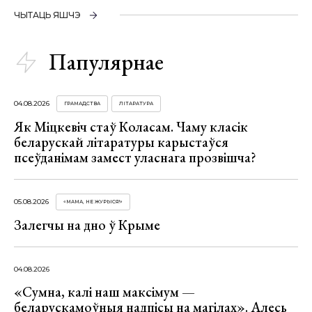
ЧЫТАЦЬ ЯШЧЭ
Папулярнае
04.08.2026
ГРАМАДСТВА
ЛІТАРАТУРА
Як Міцкевіч стаў Коласам. Чаму класік
беларускай літаратуры карыстаўся
псеўданімам замест уласнага прозвішча?
05.08.2026
«МАМА, НЕ ЖУРЫСЯ!»
Залегчы на дно ў Крыме
04.08.2026
«Сумна, калі наш максімум —
беларускамоўныя надпісы на магілах». Алесь