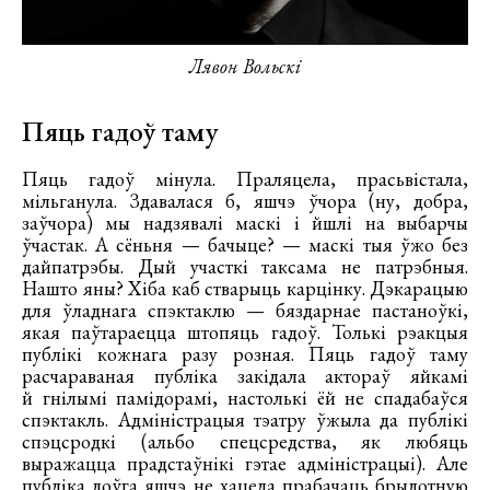
Лявон Вольскі
Пяць гадоў таму
Пяць гадоў мінула. Праляцела, прасьвістала,
мільганула. Здавалася б, яшчэ ўчора (ну, добра,
заўчора) мы надзявалі маскі і йшлі на выбарчы
ўчастак. А сёньня — бачыце? — маскі тыя ўжо без
дайпатрэбы. Дый участкі таксама не патрэбныя.
Нашто яны? Хіба каб стварыць карцінку. Дэкарацыю
для ўладнага спэктаклю — бяздарнае пастаноўкі,
якая паўтараецца штопяць гадоў. Толькі рэакцыя
публікі кожнага разу розная. Пяць гадоў таму
расчараваная публіка закідала актораў яйкамі
й гнілымі памідорамі, настолькі ёй не спадабаўся
спэктакль. Адміністрацыя тэатру ўжыла да публікі
спэцсродкі (альбо спецсредства, як любяць
выражацца прадстаўнікі гэтае адміністрацыі). Але
публіка доўга яшчэ не хацела прабачаць брыдотную