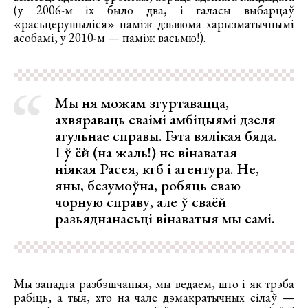
(у 2006-м іх было два, і галасы выбарцаў
«расьцерушыліся» паміж дзьвюма харызматычнымі
асобамі, у 2010-м — паміж васьмю!).
Мы ня можам згуртавацца,
ахвяраваць сваімі амбіцыямі дзеля
агульнае справы. Гэта вялікая бяда.
І ў ёй (на жаль!) не вінаватая
ніякая Расея, кгб і агентура. Не,
яны, безумоўна, робяць сваю
чорную справу, але ў сваёй
разьяднанасьці вінаватыя мы самі.
Мы занадта разбэшчаныя, мы ведаем, што і як трэба
рабіць, а тыя, хто на чале дэмакратычных сілаў —