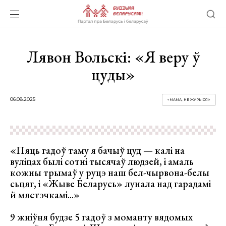
Лявон Вольскі: «Я веру ў
цуды»
06.08.2025
«МАМА, НЕ ЖУРЫСЯ!»
«Пяць гадоў таму я бачыў цуд — калі на
вуліцах былі сотні тысячаў людзей, і амаль
кожны трымаў у руцэ наш бел-чырвона-белы
сьцяг, і «Жыве Беларусь» лунала над гарадамі
й мястэчкамі...»
9 жніўня будзе 5 гадоў з моманту вядомых