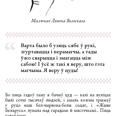
Малюнак Лявона Вольскага
Варта было б узяць сябе ў рукі,
згуртавацца і перамагчы, а тады
ўжо сварыцца і змагацца між
сабою! І ўсё ж такі я веру, што гэта
магчыма. Я веру ў цуды!
Бо пяць гадоў таму я бачыў цуд — калі на вуліцах
былі сотні тысячаў людзей, і амаль кожны трымаў
у руцэ наш бел-чырвона-белы сьцяг, і «Жыве
Беларусь» лунала над гарадамі й мястэчкамі... Пяць
гадоў таму.