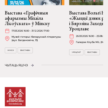
Выстава «Графічныя
Выстава Вольгі На
афарызмы Міхаіла
«Жыццё дзвюх рэк
Лісоўскага» ў Мінску
і Бярэзіна Заходня
Уроцлаве
17.03.2026 16:00 - 31.12.2026 17:00
26.03.2026 16:00 - 25.08.202
Музей гісторыі беларускай літаратуры
(вул. Багдановіча, 13)
Галерэя Клуба MiL (Kościu
МІНСК
ВЫСТАВЫ
УРОЦЛАЎ
ВЫСТАВЫ
ЧЫТАЦЬ ЯШЧЭ