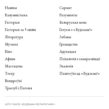
Навіны
Сармат
Калумністыка
Разумняты
Гісторыя
Беларуская мова
Гісторыя за 5 хвілін
Гатуем з «Будзьма!»
Літаратура
Забавы
Музыка
Грамадства
Кіно
Адукацыя
Афіша
Псіхалогія і самаразвіццё
Мастацтва
Экалогія
Тэатр
Паштоўкі ад «Будзьма!»
Вандроўкі
Трызуб і Пагоня
ШТО ТАКОЕ «БУДЗЬМА БЕЛАРУСАМІ!»