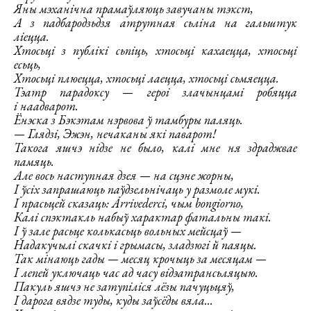
Яны мэханічна прамаўляюць завучаны тэкст,
А з падбародзьдзя атрутная сьліна на гальштук
ліецца.
Хтосьці з публікі сьпіць, хтосьці кахаецца, хтосьці
есьць,
Хтосьці плюецца, хтосьці лаецца, хтосьці сьмяецца.
Тэатр парадоксу — героі злачынцамі робяцца
і наадварот.
Ёнэска з Бэкэтам нэрвова ў тамбуры паляць.
— Глядзі, Эжэн, нечаканы які паварот!
Такога яшчэ нідзе не было, калі мне ня здраджвае
памяць.
Але вось наступная дзея — на сцэне жорны,
І ўсіх запрашаюць паўдзельнічаць у размоле мукі.
І прасьцей сказаць: Arrivederci, чым bongiorno,
Калі спэктакль набыў характар фатальны такі.
І ў зале расьце колькасьць вольных мейсцаў —
Надакучылі скачкі і грымасы, зладзюгі й паяцы.
Так мінаюць гады — месяц крочыць за месяцам —
І лепей уключаць час ад часу відэатрансьляцыю.
Пакуль яшчэ не затупіліся лёзы пачуцьцяў,
І дарога вядзе туды, куды заўсёды вяла...