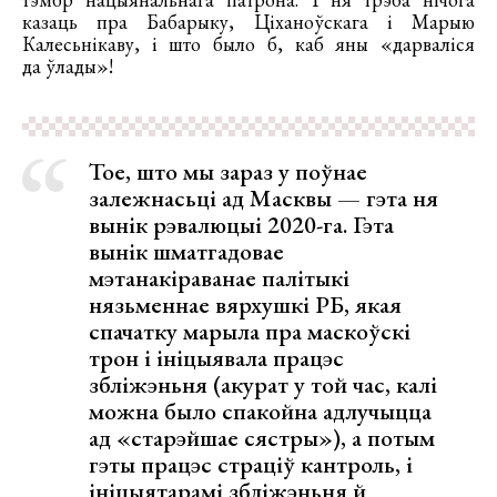
казаць пра Бабарыку, Ціханоўскага і Марыю
Калесьнікаву, і што было б, каб яны «дарваліся
да ўлады»!
Тое, што мы зараз у поўнае
залежнасьці ад Масквы — гэта ня
вынік рэвалюцыі 2020-га. Гэта
вынік шматгадовае
мэтанакіраванае палітыкі
нязьменнае вярхушкі РБ, якая
спачатку марыла пра маскоўскі
трон і ініцыявала працэс
збліжэньня (акурат у той час, калі
можна было спакойна адлучыцца
ад «старэйшае сястры»), а потым
гэты працэс страціў кантроль, і
ініцыятарамі збліжэньня й