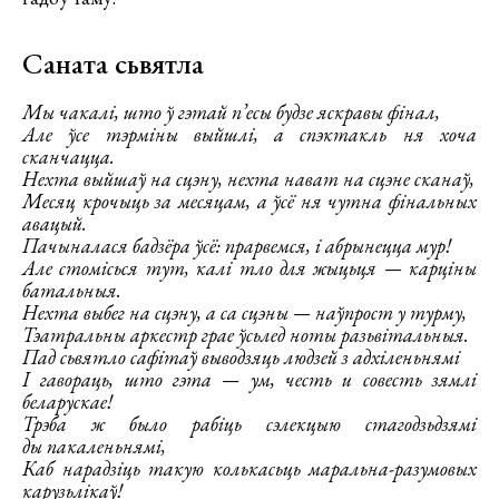
Саната сьвятла
Мы чакалі, што ў гэтай п’есы будзе яскравы фінал,
Але ўсе тэрміны выйшлі, а спэктакль ня хоча
сканчацца.
Нехта выйшаў на сцэну, нехта нават на сцэне сканаў,
Месяц крочыць за месяцам, а ўсё ня чутна фінальных
авацый.
Пачыналася бадзёра ўсё: прарвемся, і абрынецца мур!
Але стомісься тут, калі тло для жыцьця — карціны
батальныя.
Нехта выбег на сцэну, а са сцэны — наўпрост у турму,
Тэатральны аркестр грае ўсьлед ноты разьвітальныя.
Пад сьвятло сафітаў выводзяць людзей з адхіленьнямі
І гавораць, што гэта — ум, честь и совесть зямлі
беларускае!
Трэба ж было рабіць сэлекцыю стагодзьдзямі
ды пакаленьнямі,
Каб нарадзіць такую колькасьць маральна-разумовых
карузьлікаў!