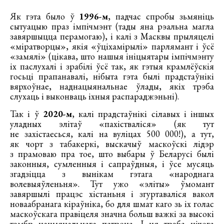
Як гэта было ў
1996-м
, падчас спробы зьмяніць
сытуацыю праз імпічмэнт (тады яна рэальна магла
завяршыцца перамогаю), і калі з Масквы прыляцелі
«міратворцы», якія «ўціхамірылі» парлямант і ўсё
«замялі» (цікава, што нашыя ініцыятары імпічмэнту
іх паслухалі і зрабілі ўсё так, як гэтыя крамлёўскія
госьці прапанавалі, нібыта гэта былі прадстаўнікі
вярхоўнае, наднацыянальнае ўлады, якіх трэба
слухаць і выконваць іхныя распараджэньні).
Так і ў
2020-м
, калі прадстаўнікі сілавых і іншых
уладных элітаў «пахістваліся» (як тут
не захістаесься, калі на вуліцах 500 000!), а тут,
як чорт з табакеркі, выскачыў маскоўскі лідэр
з прамоваю пра тое, што выбары ў Беларусі былі
законныя, сумленныя і сапраўдныя, і ўсе мусяць
згадзіцца з вынікам гэтага «народнага
волевыяўленьня». Тут ужо «эліты» ўмомант
завяршылі працэс хістаньня і згуртаваліся вакол
новаабранага кіраўніка, бо для шмат каго зь іх голас
маскоўскага правіцеля значна больш важкі за высокі
тэмбр нацыянальнага патрона. І ня трэба нічога