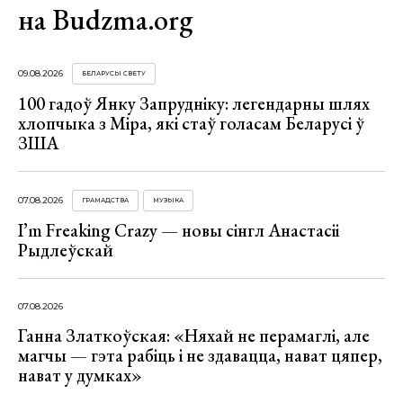
на Budzma.org
09.08.2026
БЕЛАРУСЫ СВЕТУ
100 гадоў Янку Запрудніку: легендарны шлях
хлопчыка з Міра, які стаў голасам Беларусі ў
ЗША
07.08.2026
ГРАМАДСТВА
МУЗЫКА
I’m Freaking Crazy — новы сінгл Анастасіі
Рыдлеўскай
07.08.2026
Ганна Златкоўская: «Няхай не перамаглі, але
магчы — гэта рабіць і не здавацца, нават цяпер,
нават у думках»