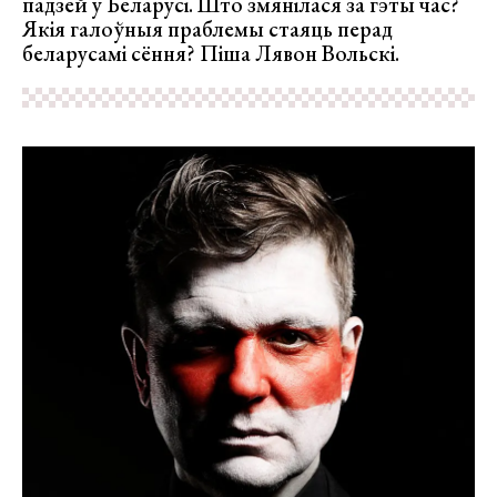
падзей у Беларусі. Што змянілася за гэты час?
Якія галоўныя праблемы стаяць перад
беларусамі сёння? Піша Лявон Вольскі.