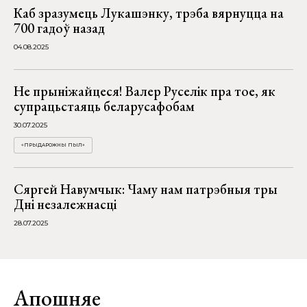
Каб зразумець Лукашэнку, трэба вярнуцца на
700 гадоў назад
04.08.2025
Не прыніжайцеся! Валер Руселік пра тое, як
супрацьстаяць беларусафобам
30.07.2025
«ПРЫДАРОЖНЫ ПЫЛ»
Сяргей Навумчык: Чаму нам патрэбныя тры
Дні незалежнасці
28.07.2025
Апошняе