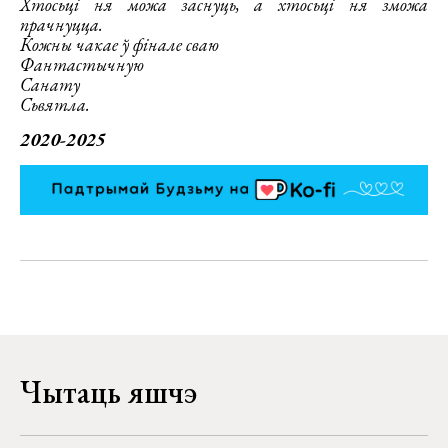
Хтосьці ня можа заснуць, а хтосьці ня зможа
прачнуцца.
Кожны чакае ў фінале сваю
Фантастычную
Санату
Сьвятла.
2020-2025
Чытаць яшчэ