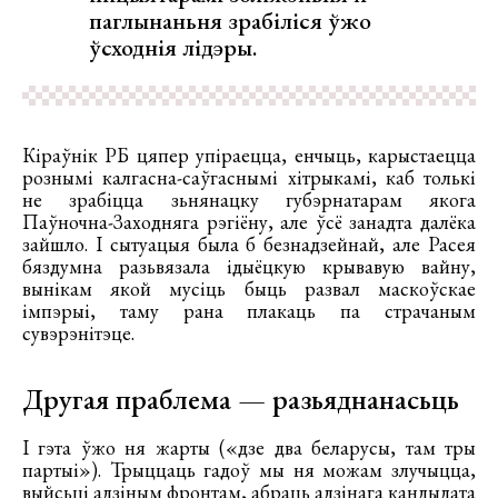
паглынаньня зрабіліся ўжо
ўсходнія лідэры.
Кіраўнік РБ цяпер упіраецца, енчыць, карыстаецца
рознымі калгасна-саўгаснымі хітрыкамі, каб толькі
не зрабіцца зьнянацку губэрнатарам якога
Паўночна-Заходняга рэгіёну, але ўсё занадта далёка
зайшло. І сытуацыя была б безнадзейнай, але Расея
бяздумна разьвязала ідыёцкую крывавую вайну,
вынікам якой мусіць быць развал маскоўскае
імпэрыі, таму рана плакаць па страчаным
сувэрэнітэце.
Другая праблема — разьяднанасьць
І гэта ўжо ня жарты («дзе два беларусы, там тры
партыі»). Трыццаць гадоў мы ня можам злучыцца,
выйсьці адзіным фронтам, абраць адзінага кандыдата