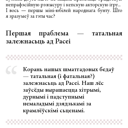
непрафэсійную рэжысуру і кепскую акторскую ігру...
І вось — першы міні-юбілей народнага бунту. Што
я зразумеў за гэты час?
Першая праблема — татальная
залежнасьць ад Расеі
Корань нашых шматгадовых бедаў
— татальная (і фатальная?)
залежнасьць ад Расеі. Наш лёс
заўсёды вырашаецца хітрымі,
дурнымі і падступнымі
немаладымі дзядзькамі за
крамлёўскімі сьценамі.