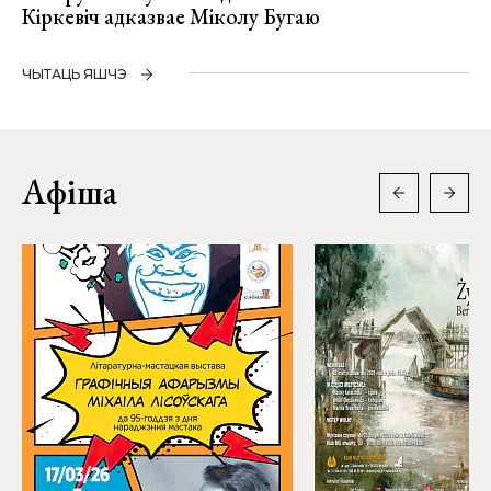
Кіркевіч адказвае Міколу Бугаю
ЧЫТАЦЬ ЯШЧЭ
Афіша