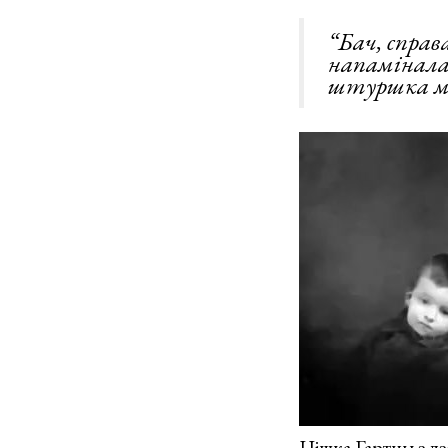
“Бач, справа
напамінала 
штуршка ма
Цішка Гартны з дз