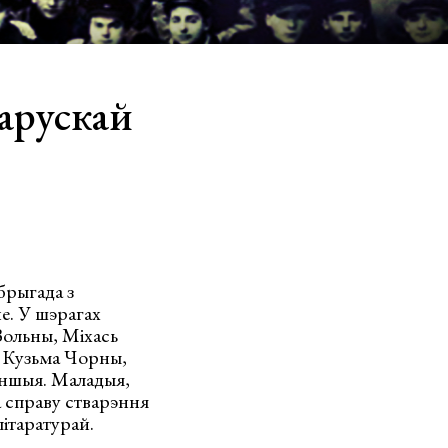
ларускай
брыгада з
не. У шэрагах
Вольны, Міхась
, Кузьма Чорны,
іншыя. Маладыя,
а справу стварэння
ітаратурай.