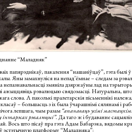
яднанне “Маладняк”
ваіх папярэднікаў, пакалення “нашаніўцаў”, гэта былі 
алы. Яны замахнуліся на непад’ёмнае – следам за рэв
да непазнавальнасці змяніла дзяржаўны лад на тэрытор
лі ажыццявіць рэвалюцыю свядомасці. Натуральна, што
ага слова. А паколькі пралетарскія пісьменнікі належал
класаў – большасць з іх была ўчарашнімі сялянамі і раб
ічога лепшага, чым разам
“апанаваць усімі мастацкімі
у інтарэсах рэвалюцыі”.
Да таго ж і будаванне сацыялі
й. Вось што пісаў пра гэта Адам Бабарэка, вядомы кры
ыў эстэтычную платформу “Маладняка”: