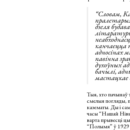
“Словам, К
пралетарыя
дзеля будав
літаратуры
неабходнасц
канчаецца 
адносінах м
павінна зра
духоўных ад
бачылі, адн
мастацкае 
Тыя, хто пачынаў 
смелыя погляды, пр
казематы. Ды і са
часы “Нашай Нівы”
варта прывесці цыт
“Полымя” ў 1929 