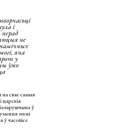
творчасьці
ула і
 перад
алюцыя не
анамічных
могі, яна
арот у
 мы ўжо
ца
ы на свае самыя
і царскія
 Беларушчына ў
зумення эпохі
я ў часопісе