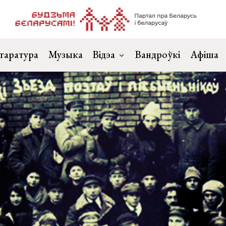
таратура
Музыка
Відэа
Вандроўкі
Афіша