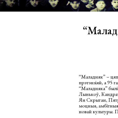
“Маладн
“Маладняк” – цяпе
прэтэнзіяй, а 95 г
“Маладняка” былі 
Лынькоў, Кандрат
Ян Скрыган, Пятр
моцныя, амбітныя 
новай культуры. П