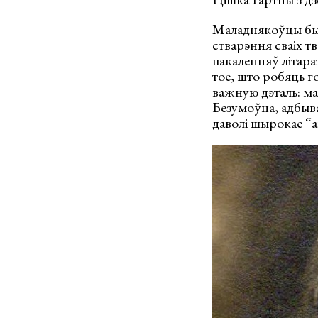
Маладнякоўцы былі
стварэння сваіх т
пакаленняў літара
тое, што робяць г
важную дэталь: мал
Безумоўна, адбыва
даволі шырокае “а