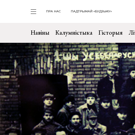
ПРА НАС
ПАДТРЫМАЙ «БУДЗЬМУ»
Навіны
Калумністыка
Гісторыя
Лі