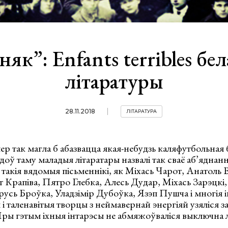
як”: Enfants terribles бе
літаратуры
28.11.2018
ЛІТАРАТУРА
р так магла б абазвацца якая-небудзь каляфутбольная 
адоў таму маладыя літаратары назвалі так сваё аб’яднан
такія вядомыя пісьменнікі, як Міхась Чарот, Анатоль 
 Крапіва, Пятро Глебка, Алесь Дудар, Міхась Зарэцкі
усь Броўка, Уладзімір Дубоўка, Язэп Пушча і многія 
і таленавітыя творцы з неймавернай энергіяй узяліся з
ры гэтым іхныя інтарэсы не абмяжоўваліся выключна л