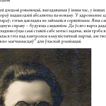
 дзецьмі рэвалюцыі, выгадаваныя ў іншы час, у іншых 
вораў падыходзілі абсалютна па-новаму. У адрозненне 
тараў, гэтыя дакладна не займаліся сервілізмам. Яны с
одную справу – будуюць сацыялізм. Да ўсяго варта дад
аднякоўцы самі ставілі сабе мэты і задачы, якія трэба 
лася гэта пад кантролем камуністычнай партыі, але тв
кно магчымасцяў” для ўласнай рэалізацыі.