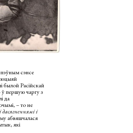
ў пэўным сэнсе
алюцыяй
ыі былой Расійскай
 ў першую чаргу з
і да
очымі, – то не
 дасягненнямі і
зму абвяшчалася
тык, які