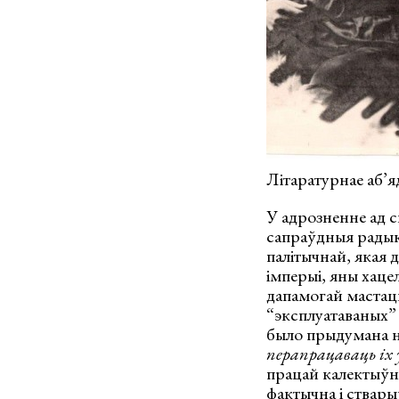
Літаратурнае аб’
У адрозненне ад с
сапраўдныя радык
палітычнай, якая 
імперыі, яны хаце
дапамогай мастацк
“эксплуатаваных” 
было прыдумана н
перапрацаваць іх 
працай калектыўна
фактычна і ствар