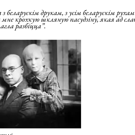
 з беларускім друкам, з усім беларускім рухам
мне крохкую шкляную пасудзіну, якая ад сла
гла разбіцца”.
ецьмі