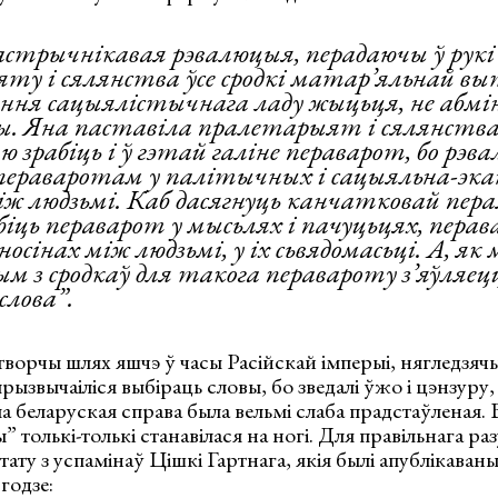
астрычнікавая рэвалюцыя, перадаючы ў рукі
ту і сялянства ўсе сродкі матар’яльнай вы
ання сацыялістычнага ладу жыцьця, не абмін
. Яна паставіла пралетарыят і сялянства
ю зрабіць і ў гэтай галіне пераварот, бо рэв
пераваротам у палітычных і сацыяльна-эк
іж людзьмі. Каб дасягнуць канчатковай пера
біць пераварот у мысьлях і пачуцьцях, перав
носінах між людзьмі, у іх сьвядомасьці. А, як
ым з сродкаў для такога перавароту з’яўляец
слова”.
творчы шлях яшчэ ў часы Расійскай імперыі, нягледзяч
ызвычаіліся выбіраць словы, бо зведалі ўжо і цэнзуру, 
ма беларуская справа была вельмі слаба прадстаўленая.
 толькі-толькі станавілася на ногі. Для правільнага ра
ату з успамінаў Цішкі Гартнага, якія былі апублікаваны
годзе: