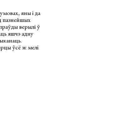
умовах, яны і да
ад пазнейшых
апраўды верылі ў
аць яшчэ адну
выканаць.
орцы ўсё ж мелі