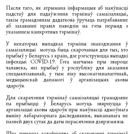
Пасля таго, як атрымана інфармацыя аб наяўнасці
падстаў для падаўжэння тэрмінаў самаізаляцыі,
такім грамадзянам дадаткова ўручаць патрабаванне
аб захаванні правіл паводзін на гэты перыяд з
указаннем канкрэтных тэрмінаў.
У некаторых выпадках тэрміны знаходжання ў
самаізаляцыі могуць быць скарочаныя для тых, хто
прыбыў у Беларусь з краін, дзе рэгіструюцца выпадкі
інфекцыі COVID-19. Гэта магчыма пры звароце
чалавека, які прыбыў у рэспубліку для аказання
спецыялізаванай, у тым ліку высокатэхналагічнай,
медыцынскай дапамогі ў арганізацыях аховы
здароўя.
Для скарачэння тэрмінаў самаізаляцыі грамадзяне
па прыбыцці ў Беларусь могуць звярнуцца ў
арганізацыі аховы здароўя пры наяўнасці адмоўнага
выніку лабараторнага даследавання, выкананага не
пазней двух сутак да даты перасячэння дзяржмяжы.
Што тычыцца хадайніцтва аб скарачэнні тэрмінаў