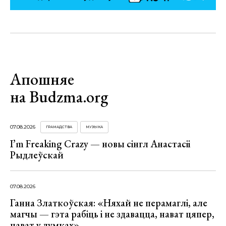
Апошняе
на Budzma.org
07.08.2026
ГРАМАДСТВА
МУЗЫКА
I’m Freaking Crazy — новы сінгл Анастасіі
Рыдлеўскай
07.08.2026
Ганна Златкоўская: «Няхай не перамаглі, але
магчы — гэта рабіць і не здавацца, нават цяпер,
нават у думках»