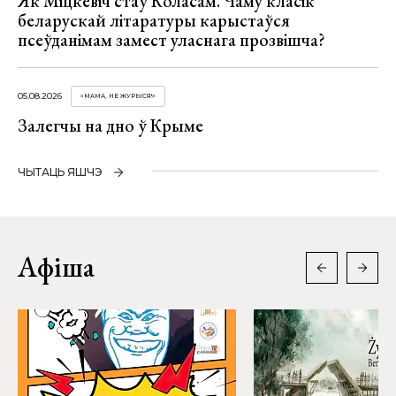
Як Міцкевіч стаў Коласам. Чаму класік
беларускай літаратуры карыстаўся
псеўданімам замест уласнага прозвішча?
05.08.2026
«МАМА, НЕ ЖУРЫСЯ!»
Залегчы на дно ў Крыме
ЧЫТАЦЬ ЯШЧЭ
Афіша