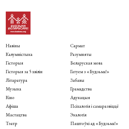
Навіны
Сармат
Калумністыка
Разумняты
Гісторыя
Беларуская мова
Гісторыя за 5 хвілін
Гатуем з «Будзьма!»
Літаратура
Забавы
Музыка
Грамадства
Кіно
Адукацыя
Афіша
Псіхалогія і самаразвіццё
Мастацтва
Экалогія
Тэатр
Паштоўкі ад «Будзьма!»