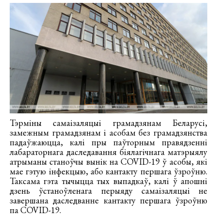
Тэрміны самаізаляцыі грамадзянам Беларусі,
замежным грамадзянам і асобам без грамадзянства
падаўжаюцца, калі пры паўторным правядзенні
лабараторнага даследавання біялагічнага матэрыялу
атрыманы станоўчы вынік на COVID-19 ў асобы, які
мае гэтую інфекцыю, або кантакту першага ўзроўню.
Таксама гэта тычыцца тых выпадкаў, калі ў апошні
дзень ўстаноўленага перыяду самаізаляцыі не
завершана даследванне кантакту першага ўзроўню
па COVID-19.