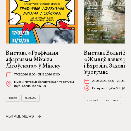
Выстава «Графічныя
Выстава Вольгі На
афарызмы Міхаіла
«Жыццё дзвюх рэк
Лісоўскага» ў Мінску
і Бярэзіна Заходня
Уроцлаве
17.03.2026 16:00 - 31.12.2026 17:00
26.03.2026 16:00 - 25.08.202
Музей гісторыі беларускай літаратуры
(вул. Багдановіча, 13)
Галерэя Клуба MiL (Kościu
МІНСК
ВЫСТАВЫ
УРОЦЛАЎ
ВЫСТАВЫ
ЧЫТАЦЬ ЯШЧЭ