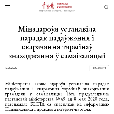
Мінздароўя устанавіла
парадак падаўжэння і
скарачэння тэрмінаў
знаходжання ў самаізаляцыі
13.05.2020
КАРАНАВІРУС
Міністэрства аховы здароўя устанавіла парадак
падаўжэння і скарачэння тэрмінаў знаходжання
грамадзян у самаізаляцыі. Гэта прадугледжана
пастановай міністэрства №49 ад 8 мая 2020 года,
паведамляе
БЕЛТА са спасылкай на інфармацыю
Нацыянальнага прававога інтэрнэт-партала.