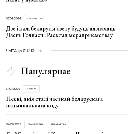
07.08.2026
ГРАМАДСТВА
Дзе і калі беларусы свету будуць адзначаць
Дзень Годнасці. Расклад мерапрыемстваў
ЧЫТАЦЬ ЯШЧЭ
Папулярнае
31.07.2026
МУЗЫКА
Песні, якія сталі часткай беларускага
нацыянальнага коду
04.08.2026
ГРАМАДСТВА
ЛІТАРАТУРА