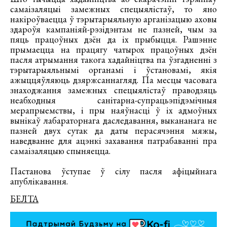
самаізаляцыі замежных спецыялістаў, то яно
накіроўваецца ў тэрытарыяльную арганізацыю аховы
здароўя кампаніяй-рэзідэнтам не пазней, чым за
пяць працоўных дзён да іх прыбыцця. Рашэнне
прымаецца на працягу чатырох працоўных дзён
пасля атрымання такога хадайніцтва па ўзгадненні з
тэрытарыяльнымі органамі і ўстановамі, якія
ажыццяўляюць дзяржсаннагляд. Па месцы часовага
знаходжання замежных спецыялістаў праводзяць
неабходныя санітарна-супрацьэпідэмічныя
мерапрыемствы, і пры наяўнасці ў іх адмоўных
вынікаў лабараторнага даследавання, выкананага не
пазней двух сутак да даты перасячэння мяжы,
наведванне для ацэнкі захавання патрабаванні пра
самаізаляцыю спыняецца.
Пастанова ўступае ў сілу пасля афіцыйнага
апублікавання.
БЕЛТА