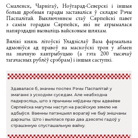
Смаленск, Чарнігаў, Ноўгарад-Северскі і іншыя
больш дробныя гарады заставаліся ў складзе Рэчы
Паспалітай. Выключэннем стаў Сярпейскі павет
з самім горадам Сярпейск, які не атрымалася
напярэдадні вызваліць вайсковым шляхам.
Вялікі князь літоўскі Уладзіслаў Ваза фармальна
адмовіўся ад правоў на маскоўскі трон у абмен
на значную кантрыбуцыю (а гэта 200 тысячаў
тагачасных рублёў срэбрам) і іншыя саступкі.
Здавалася б, значны поспех Рэчы Паспалітай у
змаганні з усходнім суседам. Але неабходна
падкрэсліць, што з прычыны няўдачы пры адваёве
Сярпейска магутны наступ на расійскую зямлю не
адбыўся. Ваенны патэнцыял ворагаў не быў знішчаны
дарэшты. Што і вылілася праз два дзясяткі гадоў у
страшэнную спусташальную вайну.