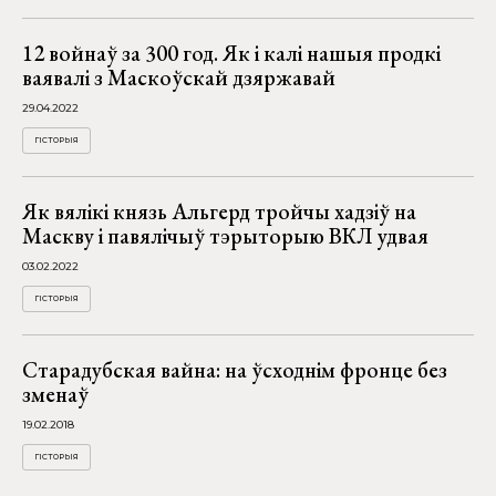
12 войнаў за 300 год. Як і калі нашыя продкі
ваявалі з Маскоўскай дзяржавай
29.04.2022
ГІСТОРЫЯ
Як вялікі князь Альгерд тройчы хадзіў на
Маскву і павялічыў тэрыторыю ВКЛ удвая
03.02.2022
ГІСТОРЫЯ
Старадубская вайна: на ўсходнім фронце без
зменаў
19.02.2018
ГІСТОРЫЯ