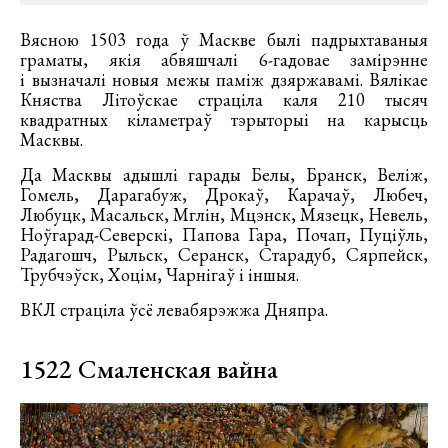
Вясною 1503 года ў Маскве былі падрыхтаваныя
граматы, якія абвяшчалі 6-гадовае замірэнне
і вызначалі новыя межы паміж дзяржавамі. Вялікае
Княства Літоўскае страціла каля 210 тысяч
квадратных кіламетраў тэрыторыі на карысць
Масквы.
Да Масквы адышлі гарады Белы, Бранск, Веліж,
Гомель, Дарагабуж, Дрокаў, Карачаў, Любеч,
Любуцк, Масальск, Мглін, Мцэнск, Мязецк, Невель,
Ноўгарад-Северскі, Папова Гара, Почап, Пуціўль,
Радагошч, Рыльск, Серанск, Старадуб, Сярпейск,
Трубчэўск, Хоцім, Чарнігаў і іншыя.
ВКЛ страціла ўсё левабярэжжа Дняпра.
1522 Смаленская вайна