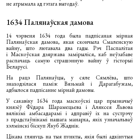
не атрымала ад гэтага выгодаў.
1634 Палянаўская дамова
14 чэрвеня 1634 года была падпісаная мірная
Палянаўская дамова, якая скончыла Смаленскую
вайну, што лютавала два гады. Рэч Паспалітая
і Маскоўская дзяржава замірыліся, каб неўзабаве
распачаць самую страшэнную вайну ў гісторыі
Беларусі.
На рацэ Палянаўцы, у сяле Сямлёва, што
знаходзілася паміж Вязьмай і Дарагабужам,
адбылося падпісанне мірнай дамовы.
У сакавіку 1634 года маскоўскі цар прызначыў
князёў Фёдара Шарамецьева і Аляксея Львова
вялікімі амбасадарамі і адправіў іх на сустрэчу
з прадстаўнікамі нашага манарха, якіх узначальваў
хэлмінскі біскуп Якуб Жаднік.
Цікава глянуць на тыя пункты, якія былі адкінутыя