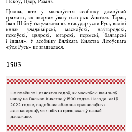
Пскоў, Цвер, Разань.
Цікава, што ў маскоўскім асобніку дамоўнай
граматы, як звяртае ўвагу гісторык Анатоль Тарас,
Іван III быў тытулаваны як «гасудар усяе Русі, вялікі
князь уладзімірскі, маскоўскі, наўгародскі,
пскоўскі, цвярскі, югарскі, пермскі, балгарскі
і іншая». У асобніку Вялікага Княства Літоўскага
«ўся Русь» не згадвалася.
1503
Не прайшло і дзясятка гадоў, як маскоўскі Іван зноў
напаў на Вялікае Княства ў 1500 годзе. Нагода, як і ў
2022 годзе, падобная: абарона праваслаўных
адзінаверцаў, якіх нібыта прыціскалі ў нашай
дзяржаве.