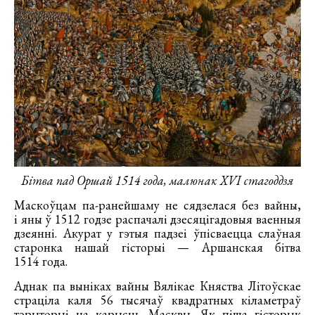
Бітва пад Оршай 1514 года, малюнак XVI стагоддзя
Маскоўцам па-ранейшаму не сядзелася без вайны,
і яны ў 1512 годзе распачалі дзесяцігадовыя ваенныя
дзеянні. Акурат у гэтыя падзеі ўпісваецца слаўная
старонка нашай гісторыі — Аршанская бітва
1514 года.
Аднак па выніках вайны Вялікае Княства Літоўскае
страціла каля 56 тысячаў квадратных кіламетраў
тэрыторыі на карысць Масквы. Як піша гісторык