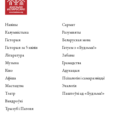
Навіны
Сармат
Калумністыка
Разумняты
Гісторыя
Беларуская мова
Гісторыя за 5 хвілін
Гатуем з «Будзьма!»
Літаратура
Забавы
Музыка
Грамадства
Кіно
Адукацыя
Афіша
Псіхалогія і самаразвіццё
Мастацтва
Экалогія
Тэатр
Паштоўкі ад «Будзьма!»
Вандроўкі
Трызуб і Пагоня