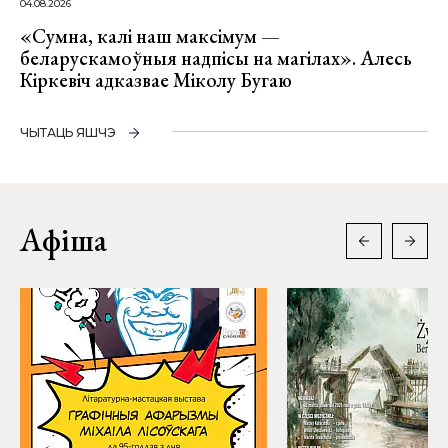
04.08.2026
«Сумна, калі наш максімум —
беларускамоўныя надпісы на магілах». Алесь
Кіркевіч адказвае Міколу Бугаю
ЧЫТАЦЬ ЯШЧЭ
Афіша