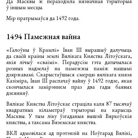
Да Масквы ж пераходзіла нязначная тэрыторыя
ў іншым месцы.
Мір пратрымаўся да 1492 года.
1494 Памежная вайна
«Галоўны ў Крамлі» Іван ІІІ вырашыў далучыць
да сваёй краіны землі Вялікага Княства Літоўскага,
якія лічыў «сваімі». Перадусім гэта датычылася
розных надзелаў на памежжы паміж нашымі
дзяржавамі. Скарыстаўшыся смерцю вялікага князя
Казіміра, Іван ІІІ распачаў вайну ў 1492 годзе, якая
скончылася замірэннем праз два гады баявых
дзеянняў.
Вялікае Княства Літоўскае страціла каля 87 тысячаў
квадратных кіламетраў тэрыторыі на карысць
Масквы. У тым ліку ўзгаданыя вышэй Вярхоўскія
княствы, а таксама Вяземскае княства.
ВКЛ адмовілася ад прэтэнзій на Ноўгарад Вялікі,