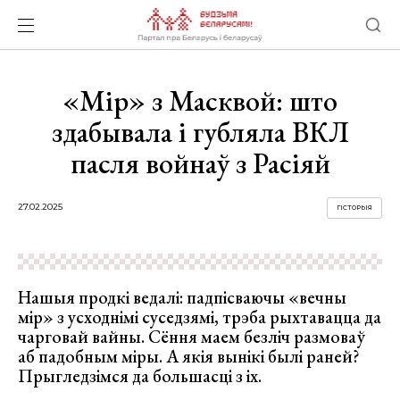
«Мір» з Масквой: што
здабывала і губляла ВКЛ
пасля войнаў з Расіяй
27.02.2025
ГІСТОРЫЯ
Нашыя продкі ведалі: падпісваючы «вечны
мір» з усходнімі суседзямі, трэба рыхтавацца да
чарговай вайны. Сёння маем безліч размоваў
аб падобным міры. А якія вынікі былі раней?
Прыгледзімся да большасці з іх.