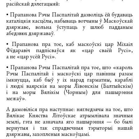
расійскай дэлегацыяй:
• Прапанова Рэчы Паспалітай дазволіць ёй будаваць
каталіцкія касцёлы, набываць вотчыны ў Маскоўскай
дзяржаве, вольна ўступаць у шлюб падданым
абедзвюх дзяржаваў.
• Прапанова пра тое, каб маскоўскі цар Міхаіл
Фёдаравіч падпісваўся як «цар сваёй Русі»,
а не «цар усёй Русі».
• Прапанова Рэчы Паспалітай пра тое, што «кароль
Рэчы Паспалітай і маскоўскі цар павінны разам
імкнуцца, каб быў у іх нарад гарматны, караблі
і людзі ваярскія на моры Лівонскім (Балтыйскім)
і на моры Вялікім (Чорным) для пашырэння
межаў».
А дамовіліся пра наступнае: нягледзячы на тое, што
Вялікае Княства Літоўскае атрымлівала значныя
землі, гэта не азначала яго пашырэння — бо былі
вернутыя і так спрадвечныя тэрыторыі нашай
дзяржавы, захопленыя маскоўцамі.