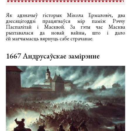
Як адзначыў гісторык Мікола Ермаловіч, два
дзесяцігоддзі працягваўся мір паміж Рэччу
Паспалітай і Масквой. За гэты час Масква
рыхтавалася да новай вайны, што і дало
ёй магчымасць вярнуць сабе страчанае.
1667 Андрусаўскае замірэнне