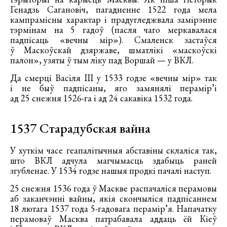
Генадзь Сагановіч, пагадненне 1522 года мела
кампрамісны характар і прадугледжвала замірэнне
тэрмінам на 5 гадоў (пасля чаго меркавалася
падпісаць «вечны мір»). Смаленск застаўся
ў Маскоўскай дзяржаве, шматлікі «маскоўскі
палон», узяты ў тым ліку пад Воршай — у ВКЛ.
Да смерці Васіля III у 1533 годзе «вечны мір» так
і не быў падпісаны, яго замянялі перамір’і
ад 25 снежня 1526-га і ад 24 сакавіка 1532 года.
1537 Старадубская вайна
У хуткім часе геапалітычныя абставіны склаліся так,
што ВКЛ адчула магчымасць здабыць раней
згубленае. У 1534 годзе нашыя продкі пачалі наступ.
25 снежня 1536 года ў Маскве распачаліся перамовы
аб заканчэнні вайны, якія скончыліся падпісаннем
18 лютага 1537 года 5-гадовага перамір’я. Напачатку
перамоваў Масква патрабавала аддаць ёй Кіеў