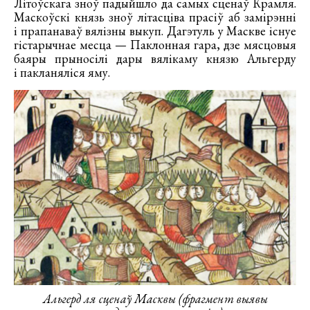
Літоўскага зноў падыйшло да самых сценаў Крамля.
Маскоўскі князь зноў літасціва прасіў аб замірэнні
і прапанаваў вялізны выкуп. Дагэтуль у Маскве існуе
гістарычнае месца — Паклонная гара, дзе мясцовыя
баяры прыносілі дары вялікаму князю Альгерду
і пакланяліся яму.
Альгерд ля сценаў Масквы (фрагмент выявы