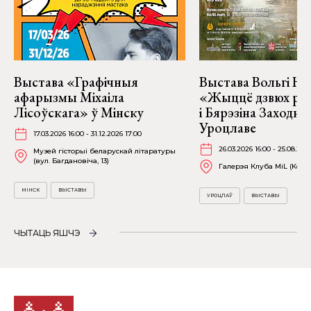
Выстава «Графічныя
Выстава Вольгі На
афарызмы Міхаіла
«Жыццё дзвюх рэк
Лісоўскага» ў Мінску
і Бярэзіна Заходня
Уроцлаве
17.03.2026 16:00 - 31.12.2026 17:00
26.03.2026 16:00 - 25.08.202
Музей гісторыі беларускай літаратуры
(вул. Багдановіча, 13)
Галерэя Клуба MiL (Kościu
МІНСК
ВЫСТАВЫ
УРОЦЛАЎ
ВЫСТАВЫ
ЧЫТАЦЬ ЯШЧЭ