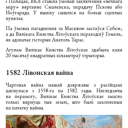
і Полацак, ВКЛ ставіла ўмовай заключэння «вечнага
міру» вяртанне Смаленска, перадачу Пскова або
Ноўгарада. У выніку сышліся на больш сціплых
пунктах.
Па ўмовах пагаднення за Масквою застаўся Себеж,
а да Вялікага Княства Літоўскага пераходзіў Гомель,
як адзначае гісторык Анатоль Тарас.
Агулам Вялікае Княства Літоўскае здабыла каля
20 тысячаў квадратных кіламетраў тэрыторыі.
1582 Лівонская вайна
Чарговая вайна нашай дзяржавы з расійцамі
цягнулася з 1558-га па 1582 гады. Нягледзячы
на перамогу, Вялікае Княства Літоўскае змагло
толькі вярнуць тыя землі, што былі захопленыя
на пачатку вайны.