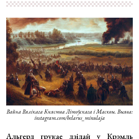
Вайна Вялікага Княства Літоўскага і Масквы. Выява:
instagram.com/belarus_minulaja
Альгерд грукае дзідай у Крэмль