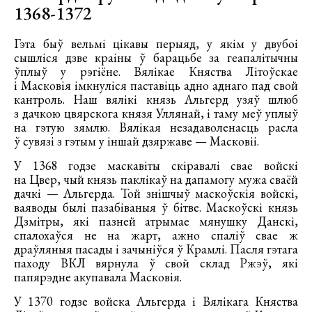
1368-1372
Гэта быў вельмі цікавы перыяд, у якім у двубоі
сышліся дзве краіны ў барацьбе за геапалітычны
ўплыў у рэгіёне. Вялікае Княства Літоўскае
і Масковія імкнуліся паставіць адно аднаго пад свой
кантроль. Наш вялікі князь Альгерд узяў шлюб
з дачкою цвярскога князя Уллянай, і таму меў уплыў
на гэтую зямлю. Вялікая незадаволенасць расла
ў сувязі з гэтым у іншай дзяржаве — Масковіі.
У 1368 годзе маскавіты скіравалі свае войскі
на Цвер, чый князь паклікаў на дапамогу мужа сваёй
дачкі — Альгерда. Той знішчыў маскоўскія войскі,
ваяводы былі пазабіваныя ў бітве. Маскоўскі князь
Дзмітры, які пазней атрымае мянушку Данскі,
спалохаўся не на жарт, ажно спаліў свае ж
драўляныя пасады і зачыніўся ў Крамлі. Пасля гэтага
паходу ВКЛ вярнула ў свой склад Ржэў, які
папярэдне акупавала Масковія.
У 1370 годзе войска Альгерда і Вялікага Княства