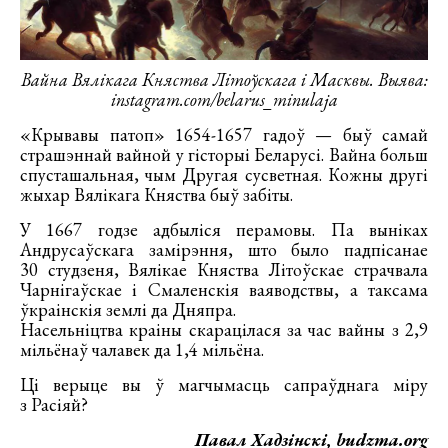
Вайна Вялікага Княства Літоўскага і Масквы. Выява:
instagram.com/belarus_minulaja
«Крывавы патоп» 1654-1657 гадоў — быў самай
страшэннай вайной у гісторыі Беларусі. Вайна больш
спусташальная, чым Другая сусветная. Кожны другі
жыхар Вялікага Княства быў забіты.
У 1667 годзе адбыліся перамовы. Па выніках
Андрусаўскага замірэння, што было падпісанае
30 студзеня, Вялікае Княства Літоўскае страчвала
Чарнігаўскае і Смаленскія ваяводствы, а таксама
ўкраінскія землі да Дняпра.
Насельніцтва краіны скарацілася за час вайны з 2,9
мільёнаў чалавек да 1,4 мільёна.
Ці верыце вы ў магчымасць сапраўднага міру
з Расіяй?
Павал Хадзінскі, budzma.org