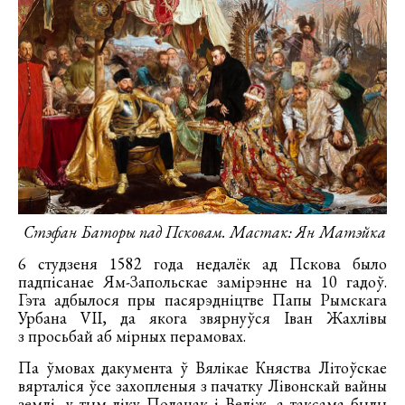
Стэфан Баторы пад Псковам. Мастак: Ян Матэйка
6 студзеня 1582 года недалёк ад Пскова было
падпісанае Ям-Запольскае замірэнне на 10 гадоў.
Гэта адбылося пры пасярэдніцтве Папы Рымскага
Урбана VII, да якога звярнуўся Іван Жахлівы
з просьбай аб мірных перамовах.
Па ўмовах дакумента ў Вялікае Княства Літоўскае
вярталіся ўсе захопленыя з пачатку Лівонскай вайны
землі, у тым ліку Полацак і Веліж, а таксама былы