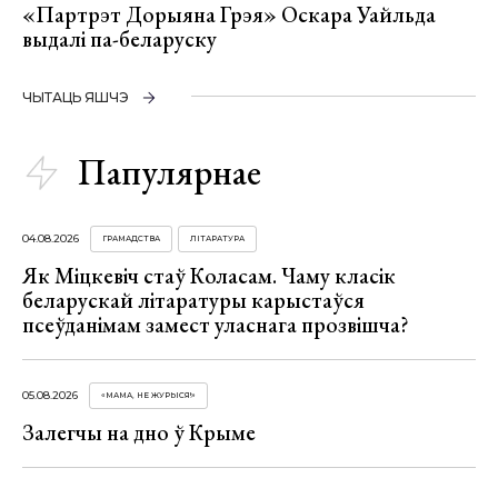
«Партрэт Дорыяна Грэя» Оскара Уайльда
выдалі па-беларуску
ЧЫТАЦЬ ЯШЧЭ
Папулярнае
04.08.2026
ГРАМАДСТВА
ЛІТАРАТУРА
Як Міцкевіч стаў Коласам. Чаму класік
беларускай літаратуры карыстаўся
псеўданімам замест уласнага прозвішча?
05.08.2026
«МАМА, НЕ ЖУРЫСЯ!»
Залегчы на дно ў Крыме