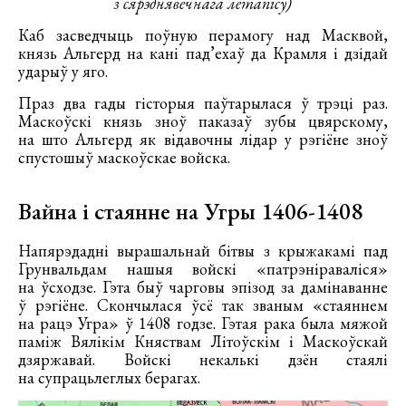
з сярэднявечнага летапісу)
Каб засведчыць поўную перамогу над Масквой,
князь Альгерд на кані пад’ехаў да Крамля і дзідай
ударыў у яго.
Праз два гады гісторыя паўтарылася ў трэці раз.
Маскоўскі князь зноў паказаў зубы цвярскому,
на што Альгерд як відавочны лідар у рэгіёне зноў
спустошыў маскоўскае войска.
Вайна і стаянне на Угры 1406-1408
Напярэдадні вырашальнай бітвы з крыжакамі пад
Грунвальдам нашыя войскі «патрэніраваліся»
на ўсходзе. Гэта быў чарговы эпізод за дамінаванне
ў рэгіёне. Скончылася ўсё так званым «стаяннем
на рацэ Угра» ў 1408 годзе. Гэтая рака была мяжой
паміж Вялікім Княствам Літоўскім і Маскоўскай
дзяржавай. Войскі некалькі дзён стаялі
на супрацьлеглых берагах.