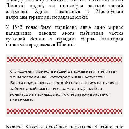
Лівонскі ордэн, які станавіўся часткай нашай
дзяржавы. Аднак заваяваныя ў Маскоўскай
дзяржавы тэрыторыі перадаваліся ёй.
У 1583 годзе было падпісана яшчэ адно мірнае
пагадненне, паводле якога паўночная частка
сучаснай Эстоніі з гарадамі Нарва, Іван-горад
і іншымі перадавалася Швецыі.
6 студзеня прынесла нашай дзяржаве мір, але разам
з тым засведчыла і катастрафічныя наступствы.
Безліч спустошаных гарадоў і вёсак, дзясяткі тысячаў
забітых расійцамі нашых грамадзянаў, вялікая
колькасць палонных, лёс якіх пераважна застаўся
невядомым.
Вялікае Княства Літоўскае перамагло ў вайне, але