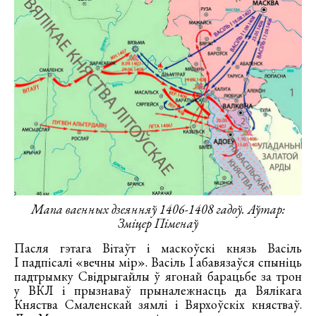
Мапа ваенных дзеянняў 1406-1408 гадоў. Аўтар:
Зміцер Піменаў
Пасля гэтага Вітаўт і маскоўскі князь Васіль
І падпісалі «вечны мір». Васіль I абавязаўся спыніць
падтрымку Свідрыгайлы ў ягонай барацьбе за трон
у ВКЛ і прызнаваў прыналежнасць да Вялікага
Княства Смаленскай зямлі і Вярхоўскіх княстваў.