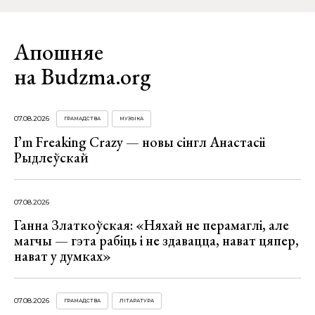
Апошняе
на Budzma.org
07.08.2026
ГРАМАДСТВА
МУЗЫКА
I’m Freaking Crazy — новы сінгл Анастасіі
Рыдлеўскай
07.08.2026
Ганна Златкоўская: «Няхай не перамаглі, але
магчы — гэта рабіць і не здавацца, нават цяпер,
нават у думках»
07.08.2026
ГРАМАДСТВА
ЛІТАРАТУРА