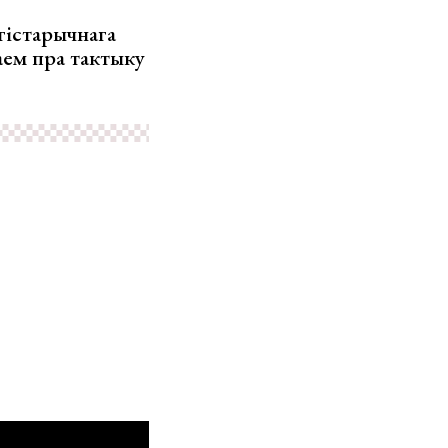
гістарычнага
аем пра тактыку