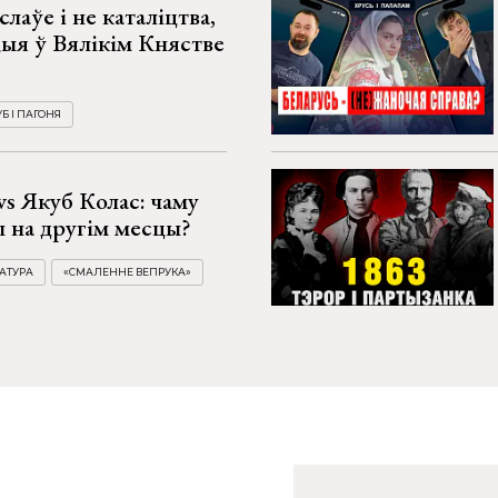
слаўе і не каталіцтва,
ыя ў Вялікім Княстве
Б І ПАГОНЯ
vs Якуб Колас: чаму
 на другім месцы?
АТУРА
«СМАЛЕННЕ ВЕПРУКА»