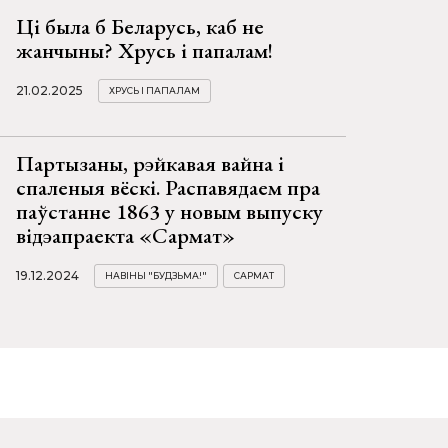
Ці была б Беларусь, каб не
жанчыны? Хрусь і папалам!
21.02.2025
ХРУСЬ І ПАПАЛАМ
Партызаны, рэйкавая вайна і
спаленыя вёскі. Распавядаем пра
паўстанне 1863 у новым выпуску
відэапраекта «Сармат»
19.12.2024
НАВІНЫ "БУДЗЬМА!"
САРМАТ