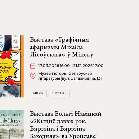
Выстава «Графічныя
афарызмы Міхаіла
Лісоўскага» ў Мінску
17.03.2026 16:00 - 31.12.2026 17:00
Музей гісторыі беларускай
літаратуры (вул. Багдановіча, 13)
МІНСК
ВЫСТАВЫ
Выстава Вольгі Навіцкай
«Жыццё дзвюх рэк.
Бярэзіна і Бярэзіна
Заходняя» ва Уроцлаве