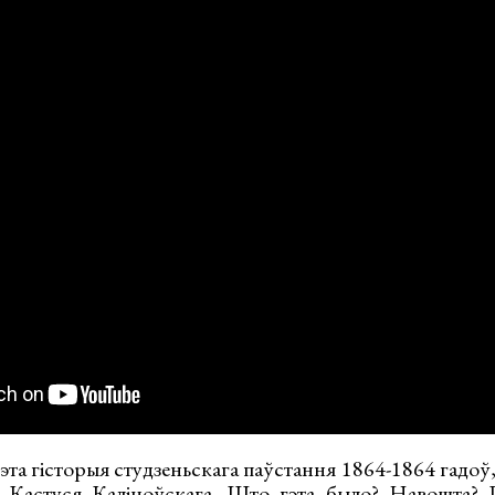
та гісторыя студзеньскага паўстання 1864-1864 гадоў
 Кастуся Каліноўскага. Што гэта было? Навошта? П