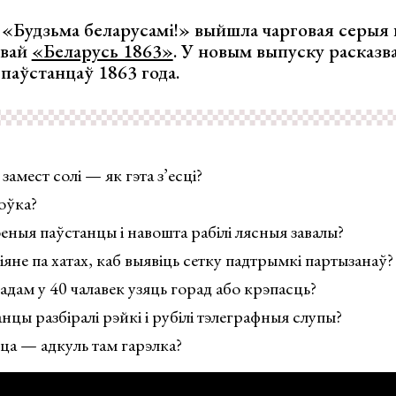
 «Будзьма беларусамі!» выйшла чарговая серыя 
звай
«Беларусь 1863»
. У новым выпуску расказв
паўстанцаў 1863 года.
замест солі — як гэта з’есці?
оўка?
еныя паўстанцы і навошта рабілі лясныя завалы?
яне па хатах, каб выявіць сетку падтрымкі партызанаў?
радам у 40 чалавек узяць горад або крэпасць?
цы разбіралі рэйкі і рубілі тэлеграфныя слупы?
ца — адкуль там гарэлка?