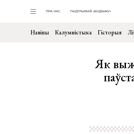
ПРА НАС
ПАДТРЫМАЙ «БУДЗЬМУ»
Навіны
Калумністыка
Гісторыя
Лі
Як выж
паўст