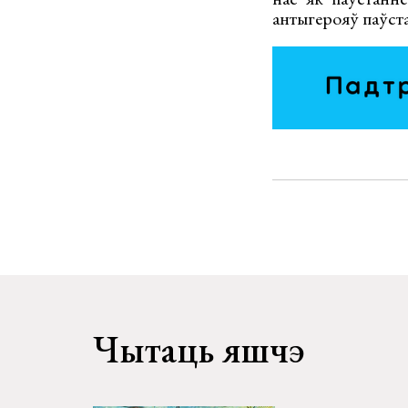
антыгерояў паўста
Чытаць яшчэ