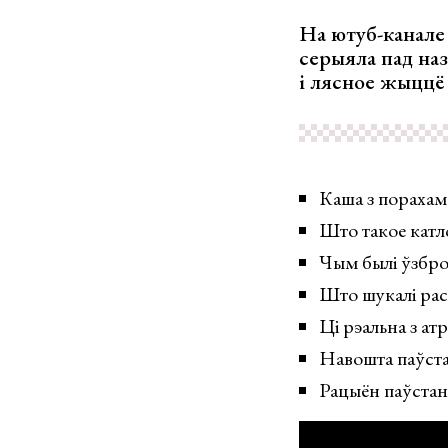
На ютуб-канале
серыяла пад на
і лясное жыццё 
Каша з порахам 
Што такое катл
Чым былі ўзбро
Што шукалі расі
Ці рэальна з ат
Навошта паўстан
Рацыён паўстан