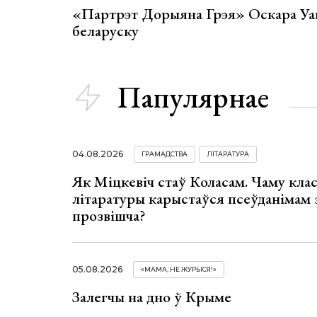
«Партрэт Дорыяна Грэя» Оскара Уай
беларуску
Папулярнае
04.08.2026
ГРАМАДСТВА
ЛІТАРАТУРА
Як Міцкевіч стаў Коласам. Чаму клас
літаратуры карыстаўся псеўданімам 
прозвішча?
05.08.2026
«МАМА, НЕ ЖУРЫСЯ!»
Залегчы на дно ў Крыме