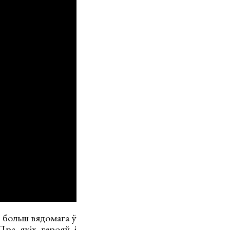
, больш вядомага ў
ра якіх герояў і