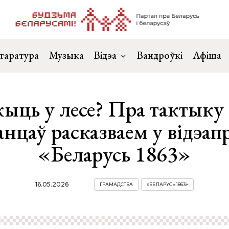
таратура
Музыка
Відэа
Вандроўкі
Афіша
ыць у лесе? Пра тактыку 
анцаў расказваем у відэап
«Беларусь 1863»
16.05.2026
ГРАМАДСТВА
«БЕЛАРУСЬ 1863»