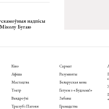
ускамоўныя надпісы
е Міколу Бугаю
Кіно
Сармат
Афіша
Разумняты
П
Мастацтва
Беларуская мова
Э
Тэатр
Гатуем з «Будзьма!»
Вандроўкі
Забавы
Трызуб і Пагоня
Грамадства