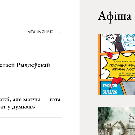
Афіша
ЧЫТАЦЬ ЯШЧЭ
стасіі Рыдлеўскай
глі, але магчы — гэта
ват у думках»