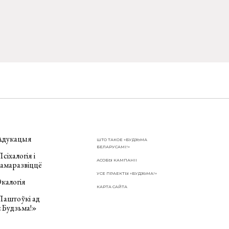
Адукацыя
ШТО ТАКОЕ «БУДЗЬМА
БЕЛАРУСАМІ!»
сіхалогія і
АСОБЫ КАМПАНІІ
самаразвіццё
УСЕ ПРАЕКТЫ «БУДЗЬМА!»
калогія
КАРТА САЙТА
Паштоўкі ад
«Будзьма!»