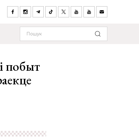
і побыт
раекце