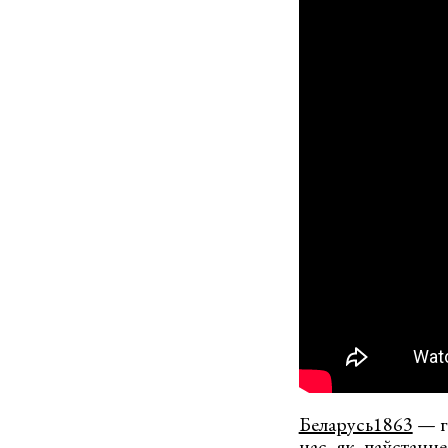
Беларусь1863
— гэ
нас як паўстанне