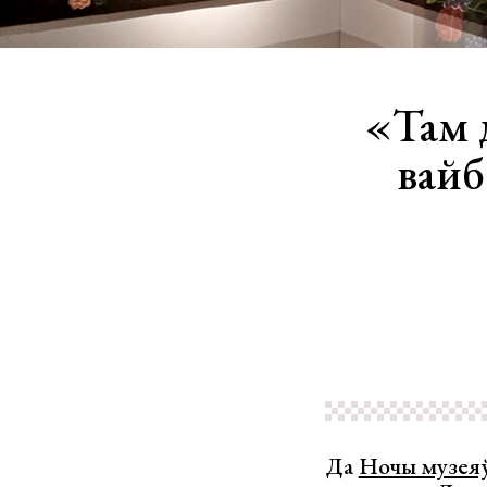
«Там 
вайб
Да
Ночы музея