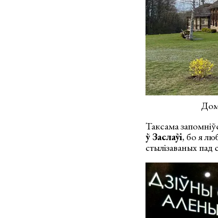
Дом
Таксама запомніў
ў Заслаўі
, бо я л
стылізаваных пад 