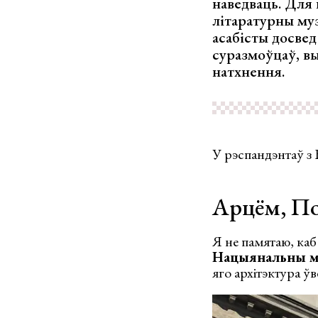
наведваць. Для 
літаратурны муз
асабісты досвед
суразмоўцаў, в
натхнення.
У рэспандэнтаў з 
Арцём, П
Я не памятаю, каб 
Нацыянальны ма
яго архітэктура ўв