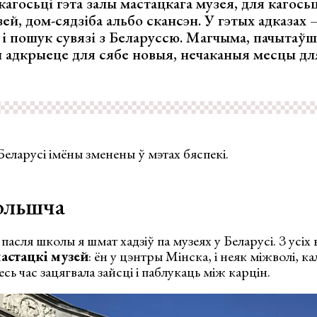
кагосьці гэта залы мастацкага музея, для кагось
ей, дом-сядзіба альбо скансэн. У гэтых адказах
 і пошук сувязі з Беларуссю. Магчыма, пачытаў
ы адкрыеце для сябе новыя, нечаканыя месцы дл
Беларусі імёны зменены ў мэтах бяспекі.
ольшча
пасля школы я шмат хадзіў па музеях у Беларусі. З усіх
стацкі музей
: ён у цэнтры Мінска, і неяк міжволі, к
есь час зацягвала зайсці і паблукаць між карцін.