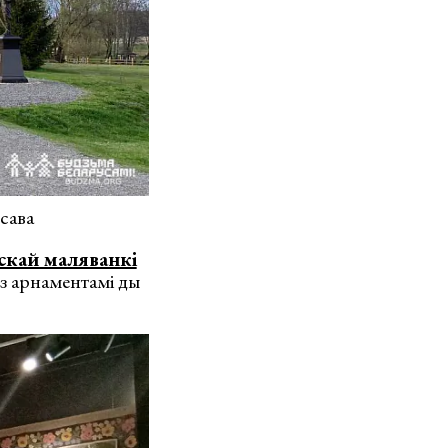
сава
скай маляванкі
 з арнаментамі ды