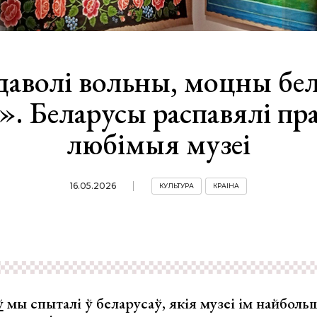
даволі вольны, моцны бел
». Беларусы распавялі пра
любімыя музеі
16.05.2026
КУЛЬТУРА
КРАІНА
ў
мы спыталі ў беларусаў, якія музеі ім найболь