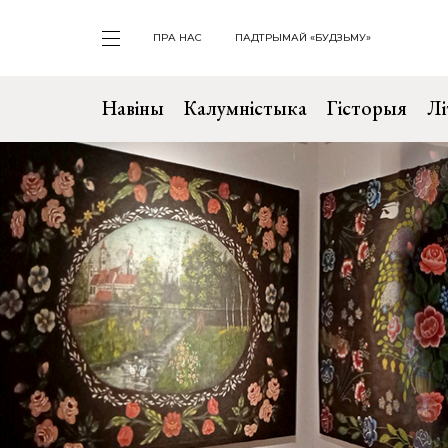
ПРА НАС
ПАДТРЫМАЙ «БУДЗЬМУ»
Навіны
Калумністыка
Гісторыя
Лі