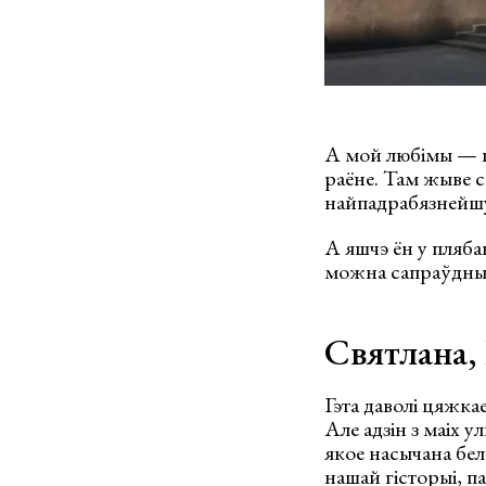
А мой любімы — н
раёне. Там жыве св
найпадрабязнейшую
А яшчэ ён у пляба
можна сапраўдны 
Святлана,
Гэта даволі цяжка
Але адзін з маіх 
якое насычана бел
нашай гісторыі, п