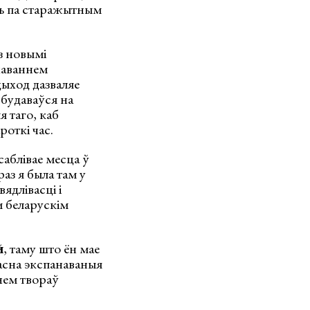
аць па старажытным
з новымі
ахаваннем
дыход дазваляе
 будаваўся на
 таго, каб
роткі час.
саблівае месца ў
аз я была там у
ядлівасці і
м беларускім
й
, таму што ён мае
касна экспанаваныя
ннем твораў