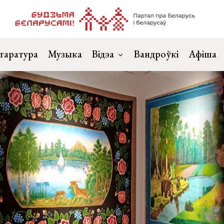
таратура
Музыка
Відэа
Вандроўкі
Афіша