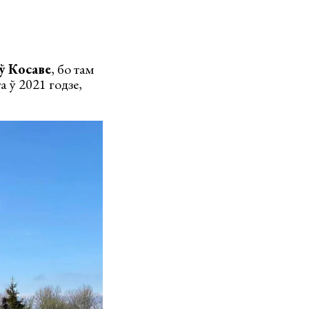
ў Косаве
, бо там
а ў 2021 годзе,