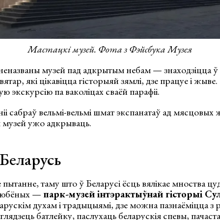
Мастацкі музей. Фота з Фэйсбука Музея
еназваны музей пад адкрытым небам — знаходзіцца ў
ятар, які цікавіцца гісторыяй зямлі, дзе працуе і жыве
 экскурсію па ваколіцах сваёй парафіі.
ніі сабраў вельмі-вельмі шмат экспанатаў ад мясцовых
музей ужо адкрываць.
 Беларусь
е пытанне, таму што ў Беларусі ёсць вялікае мноства ц
улюбёных —
парк-музей інтэрактыўнай гісторыі Су
арускім духам і традыцыямі, дзе можна пазнаёміцца з
аглядзець батлейку, паслухаць беларускія спевы, пачаст