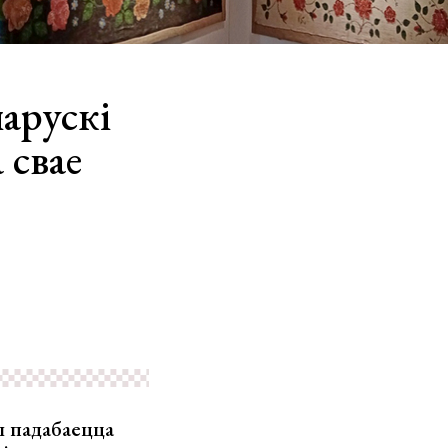
арускі
 свае
ш падабаецца