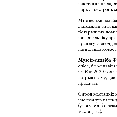
пакатацца на ладд
парку і сустрэць 
Мне вельмі падаба
лакацыямі, якія і
гістарычных помнік
наведвальніку зра
працягу стагоддзя
пазнаёміць новае п
Музей-сядзіба 
спісе, бо менавіт
жніўні 2020 года,
патрыятызму, дзе 
продкам.
Сярод мастацкіх
насычаную калекцы
(увогуле я б сказ
мастацтва).