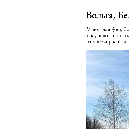
Вольга, Бе
Мяне, напэўна, бо
такі, даволі вольн
пасля рэпрэсій, а 