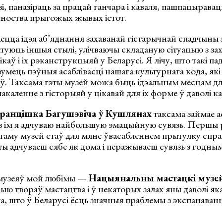
зі, паназіраць за працай ганчара і каваля, пашпацырав
мноства прыгожых жывых істот.
ецца ідэя аб’яднання захаванай гістарычнай спадчыны 
мітуюць іншыя стылі, улічваючы складаную сітуацыю з з
аў і іх рэканструкцыяй у Беларусі. Я лічу, што такі па
зумець пэўныя асаблівасці нашага культурнага кода, які
ў. Таксама гэты музей можа быць ідэальным месцам для
акаленне з гісторыяй у цікавай для іх форме ў даволі ка
Францішка Багушэвіча ў Кушлянах
таксама займае а
а з ім я адчуваю найбольшую эмацыйную сувязь. Першы р
 таму музей стаў для мяне ўвасабленнем прытулку справ
ты адчуваеш сябе як дома і перажываеш сувязь з годны
 музеяў мой любімы —
Нацыянальны мастацкі музе
ю твораў мастацтва і ў некаторых залах яны даволі я
ала, што ў Беларусі ёсць значныя праблемы з экспанава