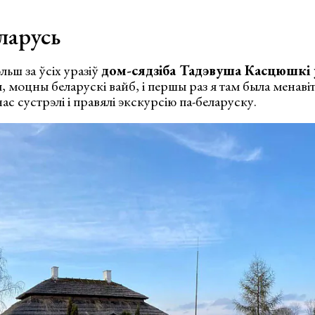
ларусь
льш за ўсіх уразіў
дом-сядзіба Тадэвуша Касцюшкі 
ы, моцны беларускі вайб, і першы раз я там была менавіт
нас сустрэлі і правялі экскурсію па-беларуску.