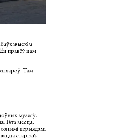
 Ваўкавыскім
. Ён правёў нам
 жыхароў. Там
удоўных музеяў.
ла
. Гэта месца,
 рознымі перыядамі
авацца старкай,