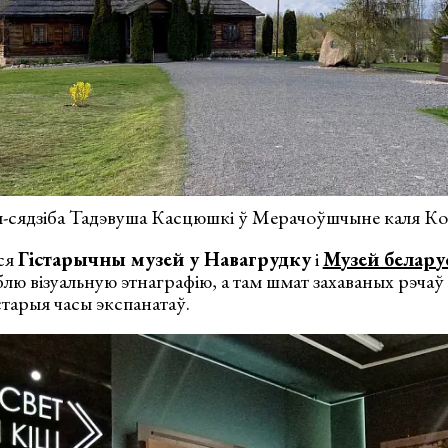
-сядзіба Тадэвуша Касцюшкі ў Мерачоўшчыне каля Ко
ся
Гістарычны музей у Навагрудку
і
Музей белару
юблю візуальную этнаграфію, а там шмат захаваных рэчаў
старыя часы экспанатаў.