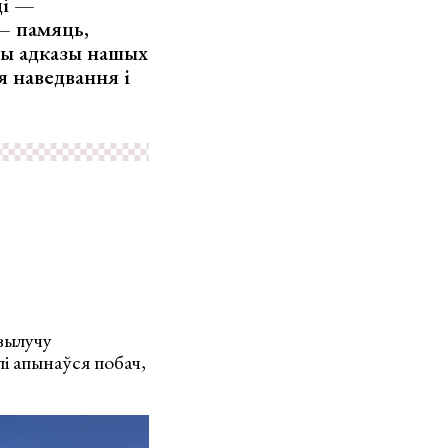
ці —
 — памяць,
шы адказы нашых
я наведвання і
 вылучу
алі апынаўся побач,