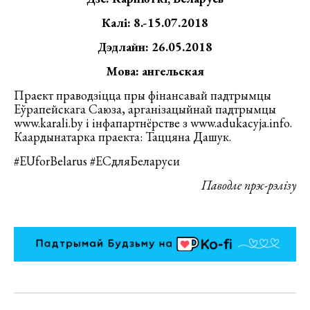
Калі: 8.-15.07.2018
Дэдлайн: 26.05.2018
Мова: ангельская
Праект праводзіцца пры фінансавай падтрымцы
Еўрапейскага Саюза, арганізацыйнай падтрымцы
www.karali.by і інфапартнёрстве з www.adukacyja.info.
Каардынатарка праекта: Таццяна Дашук.
#EUforBelarus #ЕСдляБеларуси
Паводле прэс-рэлізу