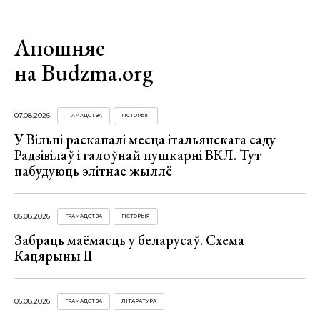
Апошняе
на Budzma.org
07.08.2026
ГРАМАДСТВА
ГІСТОРЫЯ
У Вільні раскапалі месца італьянскага саду
Радзівілаў і галоўнай пушкарні ВКЛ. Тут
пабудуюць элітнае жыллё
06.08.2026
ГРАМАДСТВА
ГІСТОРЫЯ
Забраць маёмасць у беларусаў. Схема
Кацярыны ІІ
06.08.2026
ГРАМАДСТВА
ЛІТАРАТУРА