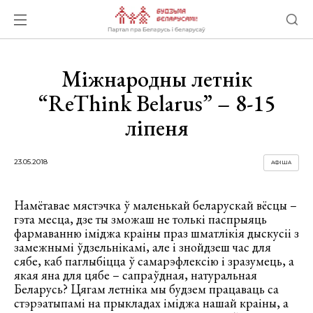
Міжнародны летнік
“ReThink Belarus” – 8-15
ліпеня
23.05.2018
АФІША
Намётавае мястэчка ў маленькай беларускай вёсцы –
гэта месца, дзе ты зможаш не толькі паспрыяць
фармаванню іміджа краіны праз шматлікія дыскусіі з
замежнымі ўдзельнікамі, але і знойдзеш час для
сябе, каб паглыбіцца ў самарэфлексію і зразумець, а
якая яна для цябе – сапраўдная, натуральная
Беларусь? Цягам летніка мы будзем працаваць са
стэрэатыпамі на прыкладах іміджа нашай краіны, а