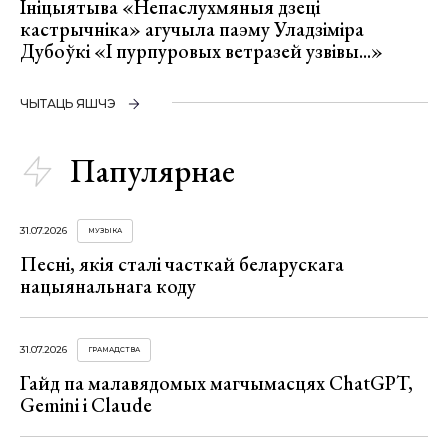
Ініцыятыва «Непаслухмяныя дзеці
кастрычніка» агучыла паэму Уладзіміра
Дубоўкі «І пурпуровых ветразей узвівы...»
ЧЫТАЦЬ ЯШЧЭ
Папулярнае
31.07.2026
МУЗЫКА
Песні, якія сталі часткай беларускага
нацыянальнага коду
31.07.2026
ГРАМАДСТВА
Гайд па малавядомых магчымасцях ChatGPT,
Gemini і Claude