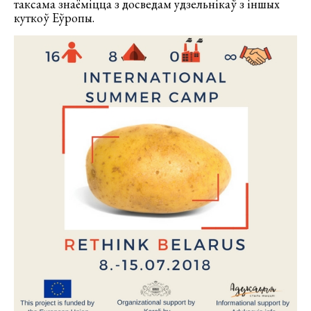
таксама знаёміцца з досведам удзельнікаў з іншых
куткоў Еўропы.