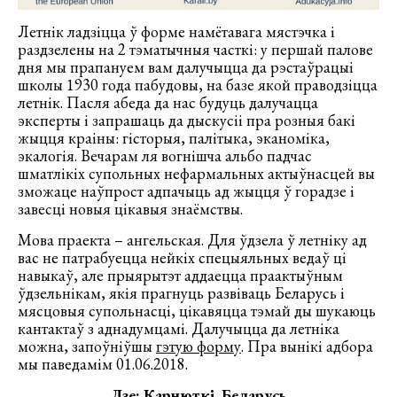
Летнік ладзіцца ў форме намётавага мястэчка і
раздзелены на 2 тэматычныя часткі: у першай палове
дня мы прапануем вам далучыцца да рэстаўрацыі
школы 1930 года пабудовы, на базе якой праводзіцца
летнік. Пасля абеда да нас будуць далучацца
эксперты і запрашаць да дыскусіі пра розныя бакі
жыцця краіны: гісторыя, палітыка, эканоміка,
экалогія. Вечарам ля вогнішча альбо падчас
шматлікіх супольных нефармальных актыўнасцей вы
зможаце наўпрост адпачыць ад жыцця ў горадзе і
завесці новыя цікавыя знаёмствы.
Мова праекта – ангельская. Для ўдзела ў летніку ад
вас не патрабуецца нейкіх спецыяльных ведаў ці
навыкаў, але прыярытэт аддаецца праактыўным
ўдзельнікам, якія прагнуць развіваць Беларусь і
мясцовыя супольнасці, цікавяцца тэмай ды шукаюць
кантактаў з аднадумцамі. Далучыцца да летніка
можна, запоўніўшы
гэтую форму
. Пра вынікі адбора
мы паведамім 01.06.2018.
Дзе: Карнюткі, Беларусь