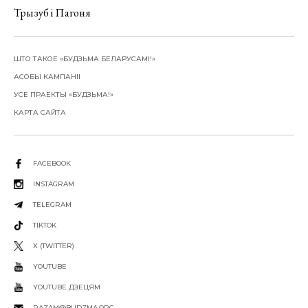
Трызуб і Пагоня
ШТО ТАКОЕ «БУДЗЬМА БЕЛАРУСАМІ!»
АСОБЫ КАМПАНІІ
УСЕ ПРАЕКТЫ «БУДЗЬМА!»
КАРТА САЙТА
FACEBOOK
INSTAGRAM
TELEGRAM
TIKTOK
X (TWITTER)
YOUTUBE
YOUTUBE ДЗЕЦЯМ
RAZAM@BUDZMA.ORG