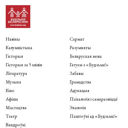
Навіны
Сармат
Калумністыка
Разумняты
Гісторыя
Беларуская мова
Гісторыя за 5 хвілін
Гатуем з «Будзьма!»
Літаратура
Забавы
Музыка
Грамадства
Кіно
Адукацыя
Афіша
Псіхалогія і самаразвіццё
Мастацтва
Экалогія
Тэатр
Паштоўкі ад «Будзьма!»
Вандроўкі