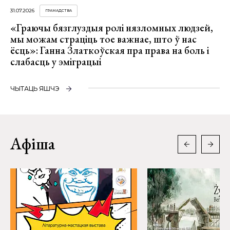
31.07.2026
ГРАМАДСТВА
«Граючы бязглуздыя ролі нязломных людзей,
мы можам страціць тое важнае, што ў нас
ёсць»: Ганна Златкоўская пра права на боль і
слабасць у эміграцыі
ЧЫТАЦЬ ЯШЧЭ
Афіша