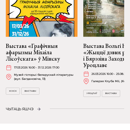
Выстава «Графічныя
Выстава Вольгі На
афарызмы Міхаіла
«Жыццё дзвюх рэк
Лісоўскага» ў Мінску
і Бярэзіна Заходня
Уроцлаве
17.03.2026 16:00 - 31.12.2026 17:00
26.03.2026 16:00 - 25.08.202
Музей гісторыі беларускай літаратуры
(вул. Багдановіча, 13)
Галерэя Клуба MiL (Kościu
МІНСК
ВЫСТАВЫ
УРОЦЛАЎ
ВЫСТАВЫ
ЧЫТАЦЬ ЯШЧЭ