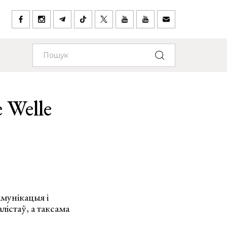
 Welle
амунікацыя і
істаў, а таксама