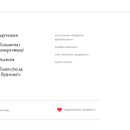
Адукацыя
ШТО ТАКОЕ «БУДЗЬМА
БЕЛАРУСАМІ!»
сіхалогія і
АСОБЫ КАМПАНІІ
самаразвіццё
УСЕ ПРАЕКТЫ «БУДЗЬМА!»
калогія
КАРТА САЙТА
Паштоўкі ад
«Будзьма!»
ПАДТРЫМАЙ «БУДЗЬМУ»
MA.ORG