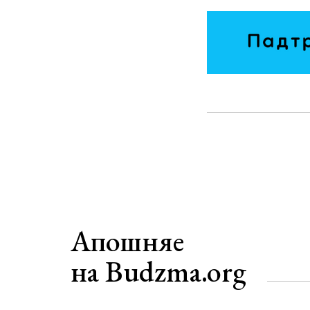
Апошняе
на Budzma.org