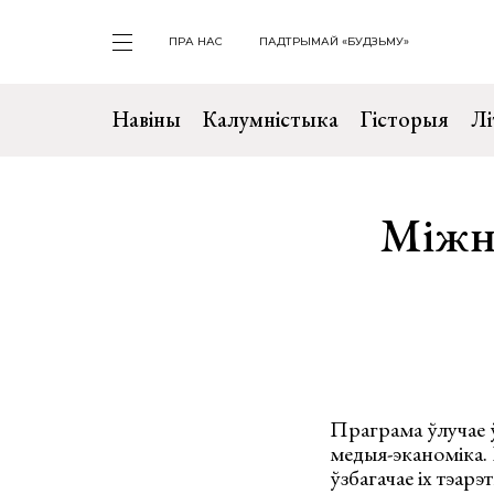
ПРА НАС
ПАДТРЫМАЙ «БУДЗЬМУ»
Навіны
Калумністыка
Гісторыя
Лі
Міжна
Праграма ўлучае ў
медыя-эканоміка. 
ўзбагачае іх тэар