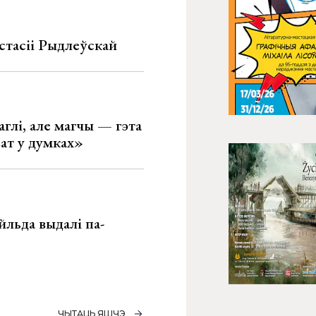
стасіі Рыдлеўскай
глі, але магчы — гэта
ват у думках»
льда выдалі па-
ЧЫТАЦЬ ЯШЧЭ