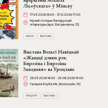
Лісоўскага» ў Мінску
17.03.2026 16:00 - 31.12.2026 17:00
Музей гісторыі беларускай
літаратуры (вул. Багдановіча, 13)
МІНСК
ВЫСТАВЫ
Выстава Вольгі Навіцкай
«Жыццё дзвюх рэк.
Бярэзіна і Бярэзіна
Заходняя» ва Уроцлаве
26.03.2026 16:00 - 25.08.2026 19:00
Галерэя Клуба MiL (Kościuszki, 10)
УРОЦЛАЎ
ВЫСТАВЫ