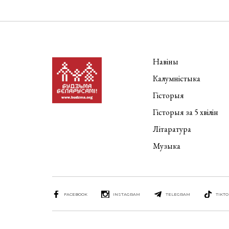
Навіны
Калумністыка
Гісторыя
Гісторыя за 5 хвілін
Літаратура
Музыка
FACEBOOK
INSTAGRAM
TELEGRAM
TIKTO