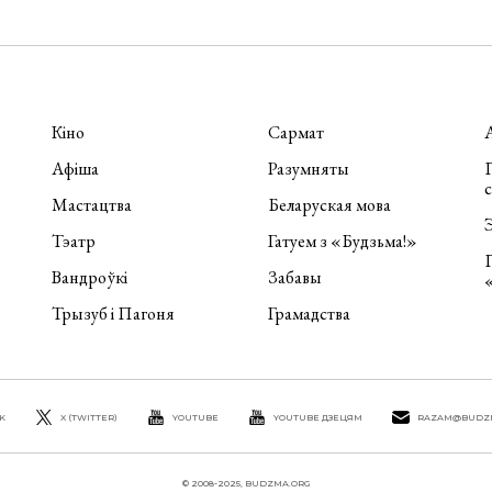
Кіно
Сармат
Афіша
Разумняты
П
Мастацтва
Беларуская мова
Э
Тэатр
Гатуем з «Будзьма!»
Вандроўкі
Забавы
Трызуб і Пагоня
Грамадства
K
X (TWITTER)
YOUTUBE
YOUTUBE ДЗЕЦЯМ
RAZAM@BUDZ
© 2008-2025, BUDZMA.ORG