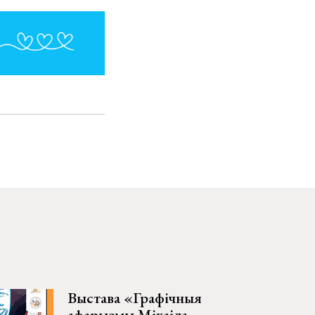
Выстава «Графічныя
афарызмы Міхаіла