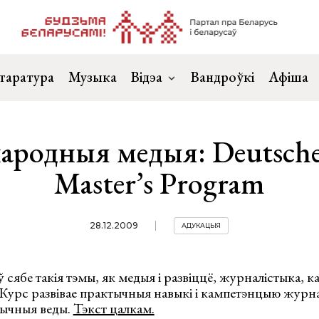
таратура
Музыка
Відэа
Вандроўкі
Афіша
родныя медыя: Deutsche
Master’s Program
28.12.2009
АДУКАЦЫЯ
 сябе такія тэмы, як медыя і развіццё, журналістыка, к
Курс развівае практычныя навыкі і кампетэнцыю журнал
этычныя веды.
Тэкст цалкам.