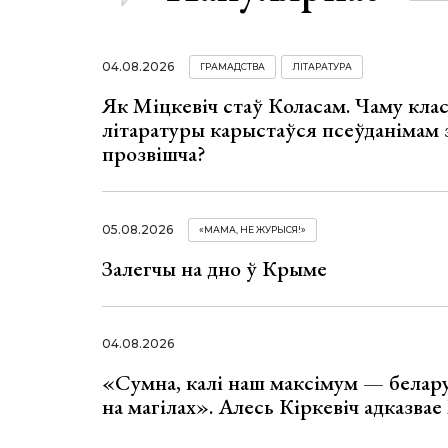
04.08.2026
ГРАМАДСТВА
ЛІТАРАТУРА
Як Міцкевіч стаў Коласам. Чаму клас
літаратуры карыстаўся псеўданімам 
прозвішча?
05.08.2026
«МАМА, НЕ ЖУРЫСЯ!»
Залегчы на дно ў Крыме
04.08.2026
«Сумна, калі наш максімум — белар
на магілах». Алесь Кіркевіч адказва