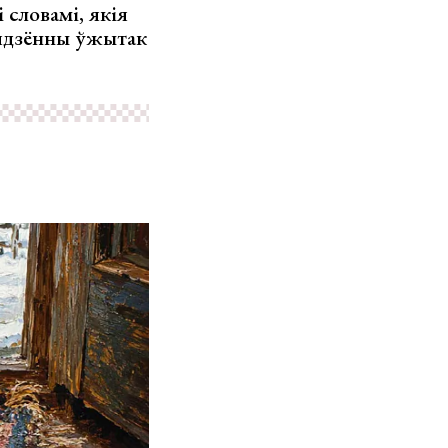
 словамі, якія
ядзённы ўжытак