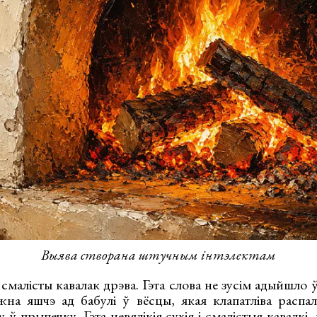
Выява створана штучным інтэлектам
малісты кавалак дрэва. Гэта слова не зусім адыйшло 
жна яшчэ ад бабулі ў вёсцы, якая клапатліва распал
 ў прыпечку. Гэта невялікія сухія і смалістыя кавалкі,