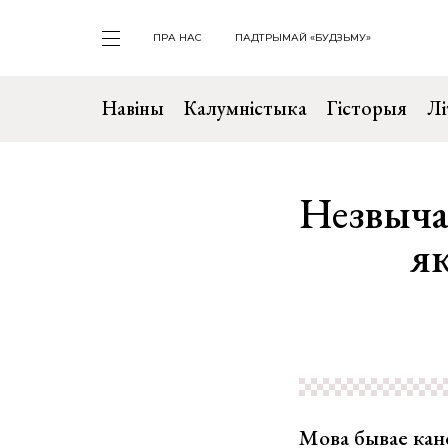
ПРА НАС
ПАДТРЫМАЙ «БУДЗЬМУ»
Навіны
Калумністыка
Гісторыя
Лі
Незвыча
як
Мова бывае кан