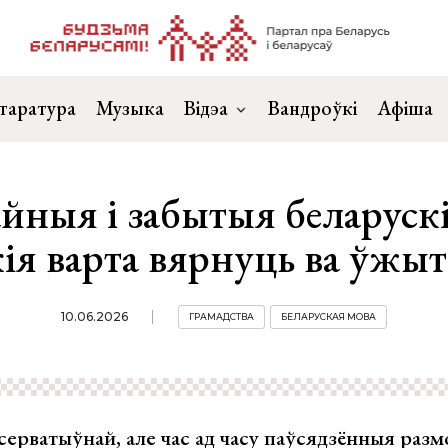
таратура
Музыка
Відэа
Вандроўкі
Афіша
йныя і забытыя беларускі
ія варта вярнуць ва ўжы
10.06.2026
ГРАМАДСТВА
БЕЛАРУСКАЯ МОВА
серватыўнай, але час ад часу паўсядзённыя раз