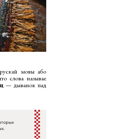
 рускай мовы або
што слова называе
ац
— дыванок пад
аторых
х.