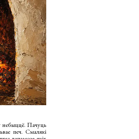
ў небыццё. Пачуць
ьвае печ. Смалякі
 пры дапамозе якіх