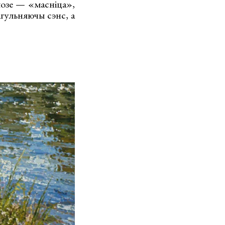
лозе — «масніца»,
гульняючы сэнс, а