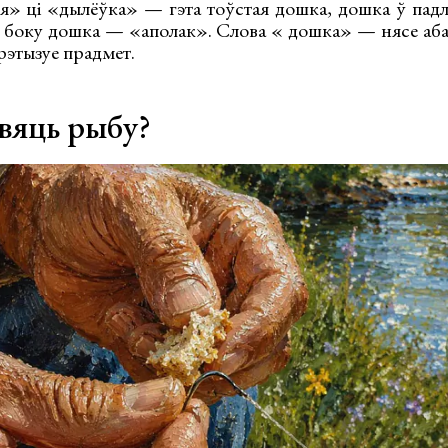
» ці «дылёўка» — гэта тоўстая дошка, дошка ў пад
о боку дошка — «аполак». Слова « дошка» — нясе аба
рэтызуе прадмет.
вяць рыбу?