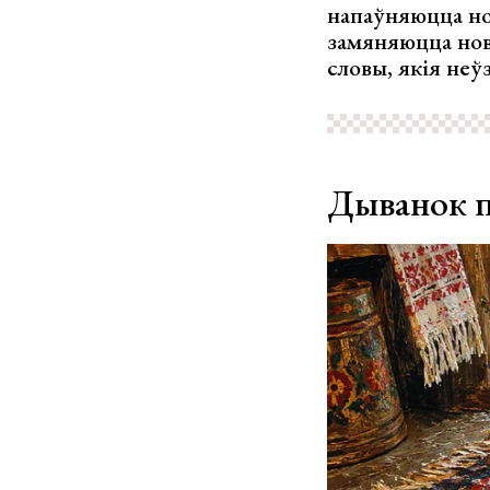
напаўняюцца нов
замяняюцца но
словы, якія неў
Дыванок п