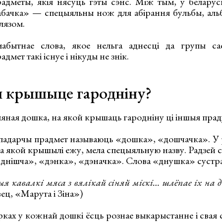
адметы, якія нясуць гэты сэнс. Між тым, у беларуск
абачка» — спецыяльны нож для абірання бульбы, ал
лязом.
бытнае слова, якое нельга аднесці да групы са
адмет такі існуе і нікуды не знік.
 крышыце гародніну?
ная дошка, на якой крышаць гародніну ці іншыя прад
спадарчы прадмет называюць «дошка», «дошчачка». У 
а якой крышылі ежу, мела спецыяльную назву. Радзей 
«днішча», «дэнка», «дэначка». Слова «днушка» сустра
я кавалкі мяса з вялікай сіняй міскі… шлёпае іх на 
вец, «Марута і Зіна»)
рках у кожнай дошкі ёсць рознае выкарыстанне і свая 