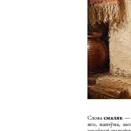
Слова
смаляк
— с
яго, напэўна, мо
захоўвалі звычайну