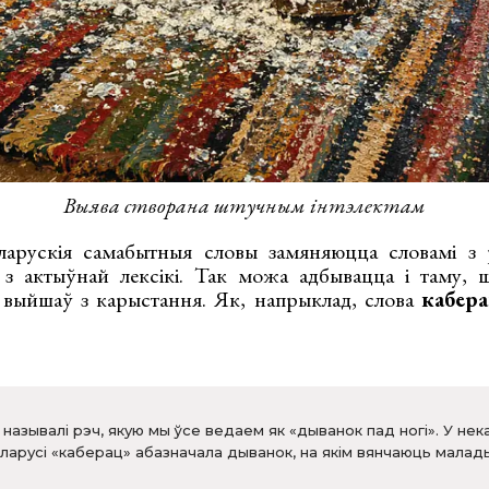
Выява створана штучным інтэлектам
ларускія самабытныя словы замяняюцца словамі з
 з актыўнай лексікі. Так можа адбывацца і таму, 
 выйшаў з карыстання. Як, напрыклад, слова
кабер
называлі рэч, якую мы ўсе ведаем як «дыванок пад ногі». У нек
еларусі «каберац» абазначала дыванок, на якім вянчаюць малады