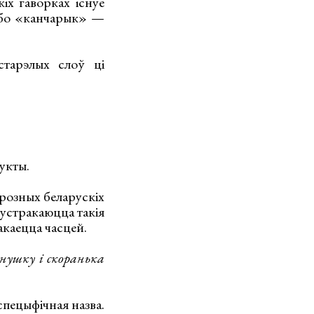
іх гаворках існуе
ьбо «канчарык» —
старэлых слоў ці
укты.
розных беларускіх
сустракаюцца такія
каецца часцей.
днушку і скоранька
спецыфічная назва.