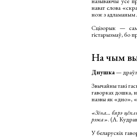
называючы ўсе пр
нават слова «скр
нож з адламаным 
Сцізорык — сама
гістарызмаў, бо пр
На чым вы
Днушка
— драўля
Звычайны такі га
гаворках дошка, н
назвы як «дно», 
«Зіна… бярэ цёплы
рэжа»
. (А. Кудра
У беларускіх гаво