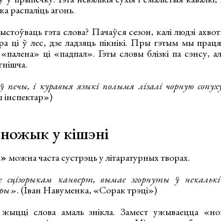
тка распаліць агонь.
стоўваць гэта слова? Пачаўся сезон, калі людзі ахво
ра ці ў лес, дзе ладзяць пікнікі. Пры гэтым мы прац
 «палена» ці «падпал». Гэты словы блізкі па сэнсу, а
гнішча.
ў печы, і куравыя языкі полымя лізалі чорную сопух
 інспектар»)
ножык у кішэні
к»
можна часта сустрэць у літаратурных творах.
е сцізорыкам канверт, вымае згорнуты ў некальк
еры»
. (Іван Навуменка, «Сорак трэці»)
жыцці слова амаль знікла. Замест ужываецца «н