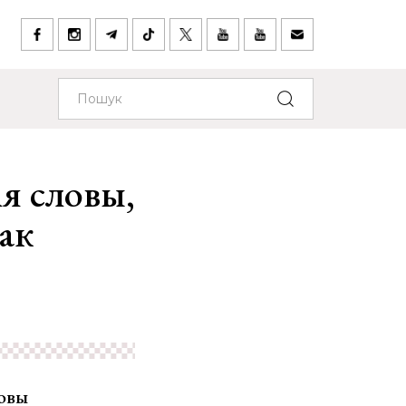
я словы,
так
мовы