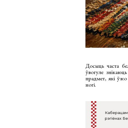
Досыць часта бе
ўвогуле знікаюць
прадмет, які ўжо
ногі.
Каберацам 
рэгіёнах Б