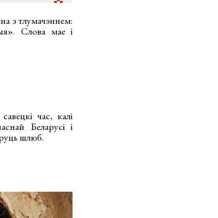
ена з тлумачэннем:
ыя». Слова мае і
савецкі час, калі
снай Беларусі і
яруць шлюб.