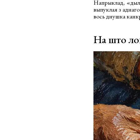
Напрыклад, «дыля
выпуклая з аднаг
вось днушка канк
На што ло