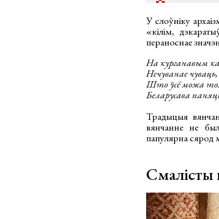
У слоўніку архаіз
«кілім, дэкараты
пераноснае значэн
На курганавым к
Нечуванае чуваць,
Што ўсё можа тол
Беларусава паняц
Традыцыя вянчанн
вянчанне не был
папулярна сярод м
Смалісты 