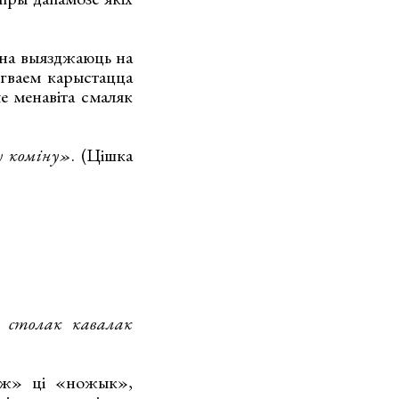
тна выязджаюць на
ягваем карыстацца
ле менавіта смаляк
у коміну»
. (Цішка
і столак кавалак
ож» ці «ножык»,