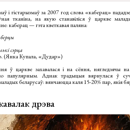
маў і гістарызмаў за 2007 год слова «каберац» пададз
ўная тканіна, на якую станавіліся ў царкве малад
не: каберац — гэта кветкавая паляна:
аберцы
ькі сэрца
ь
. (Янка Купала, «Дудар»)
я ў царкве захавалася і на сёння, нягледзячы на 
о папулярным. Аднак традыцыя вярнулася ў суча
аладых беларусаў: вянчаюцца каля 15-20% пар, якія б
кавалак дрэва