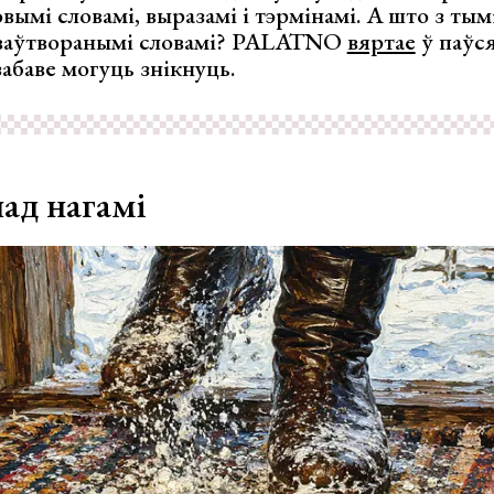
ымі словамі, выразамі і тэрмінамі. А што з тымі
ваўтворанымі словамі? PALATNO
вяртае
ў паўс
забаве могуць знікнуць.
ад нагамі