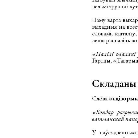
вельмі зручна і ху
Чаму варта выкары
выхадныя на возе
словамі, кшталту,
лепш распаліць во
«Палілі смалякі 
Гартны, «Таварыш
Складаны 
Слова
«сцізоры
«Бондар разрыва
ватманскай пап
У паўсядзённым 