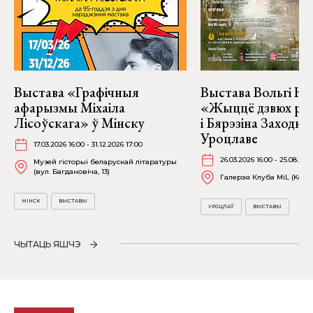
Выстава «Графічныя
Выстава Вольгі На
афарызмы Міхаіла
«Жыццё дзвюх рэк
Лісоўскага» ў Мінску
і Бярэзіна Заходня
Уроцлаве
17.03.2026 16:00 - 31.12.2026 17:00
26.03.2026 16:00 - 25.08.202
Музей гісторыі беларускай літаратуры
(вул. Багдановіча, 13)
Галерэя Клуба MiL (Kościu
МІНСК
ВЫСТАВЫ
УРОЦЛАЎ
ВЫСТАВЫ
ЧЫТАЦЬ ЯШЧЭ