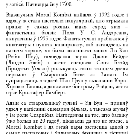
у запісе. Пачнецца ён у 17:00.
Відэагульня Mortal Kombat выйшла ў 1992 годзе і
адразу ж стала настолькі папулярнай, што атрымала
працяг у самых розных відах, сярод якіх –
фантастычны баявік Пола У. С. Андэрсана,
выпушчаны ў 1995 годзе. Фанаты гульні прабіваліся ў
кінатэатры і пункты кінапракату, каб паглядзець на
вялікім экране, як былы шааліньскі манах Лю Кан
(Робін Шоу), галівудская зорка Джоні Кейдж
(Ліндэн Эшбі) і агент спецназа Соня Блэйд
(Брыджыт Уілсан) рызыкуюць сваім жыццём дзеля
перамогі ў Смяротнай Бітве за Зямлю. Ім
супрацьстаіць злодзей Шан Цзун у выкананні Кэры-
Хіраюкі Тагавы, а дапамагае бог грому Рэйдэн, якога
іграе Крыстафер Ламберт.
Адзін са стваральнікаў гульні – Эд Бун – прыняў
удзел у напісанні сцэнарыя фільма, а таксама агучыў
у ім ролю Скарпіёна. Нягледзячы на тое, што баевіку
ўжо больш як 20 гадоў, цікавасць да яго не згасае, а
Mortal Kombat і да гэтай пары застаецца адной з
самых паспяховых і ўплывовых франшыз у гісторыі