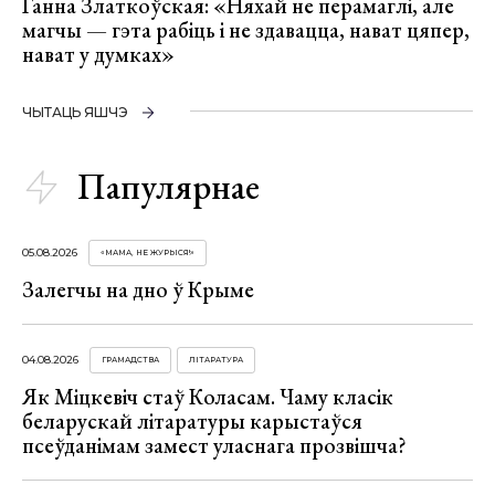
Ганна Златкоўская: «Няхай не перамаглі, але
магчы — гэта рабіць і не здавацца, нават цяпер,
нават у думках»
ЧЫТАЦЬ ЯШЧЭ
Папулярнае
05.08.2026
«МАМА, НЕ ЖУРЫСЯ!»
Залегчы на дно ў Крыме
04.08.2026
ГРАМАДСТВА
ЛІТАРАТУРА
Як Міцкевіч стаў Коласам. Чаму класік
беларускай літаратуры карыстаўся
псеўданімам замест уласнага прозвішча?