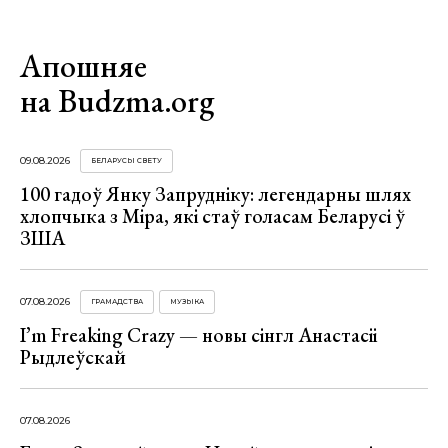
Апошняе
на Budzma.org
09.08.2026
БЕЛАРУСЫ СВЕТУ
100 гадоў Янку Запрудніку: легендарны шлях
хлопчыка з Міра, які стаў голасам Беларусі ў
ЗША
07.08.2026
ГРАМАДСТВА
МУЗЫКА
I’m Freaking Crazy — новы сінгл Анастасіі
Рыдлеўскай
07.08.2026