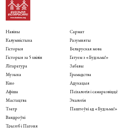
Навіны
Сармат
Калумністыка
Разумняты
Гісторыя
Беларуская мова
Гісторыя за 5 хвілін
Гатуем з «Будзьма!»
Літаратура
Забавы
Музыка
Грамадства
Кіно
Адукацыя
Афіша
Псіхалогія і самаразвіццё
Мастацтва
Экалогія
Тэатр
Паштоўкі ад «Будзьма!»
Вандроўкі
Трызуб і Пагоня