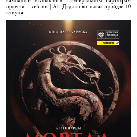
кампаніяй «Кінаконг» і генеральным партнёрам
праекта – velcom | A1. Дадатковы паказ пройдзе 10
жніўня.