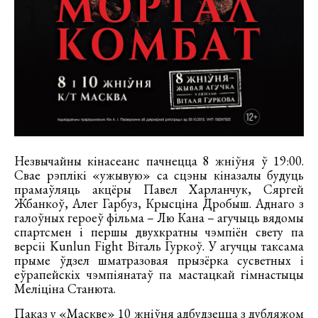
Незвычайны кінасеанс пачнецца 8 жніўня ў 19:00.
Свае рэплікі «ужывую» са сцэны кіназалы будуць
прамаўляць акцёры Павел Харланчук, Сяргей
Жбанкоў, Алег Гарбуз, Крысціна Дробыш. Аднаго з
галоўных героеў фільма – Лю Кана – агучыць вядомы
спартсмен і першы двухкратны чэмпіён свету па
версіі Kunlun Fight Віталь Гуркоў. У агучцы таксама
прыме ўдзел шматразовая прызёрка сусветных і
еўрапейскіх чэмпіянатаў па мастацкай гімнастыцы
Меліціна Станюта.
Паказ у «Маскве» 10 жніўня адбудзецца з дубляжом