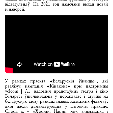
відэагульняў. На 2021 год намечаны выхад новай
кінаверсіі.
У рамках праекта «Беларускія ўікэнды», які
рэалізуе кампанія «Кінаконг» пры падтрымцы
velcom | A1, вядомыя прадстаўнікі тэатра і кіно
Беларусі ўдзельнічаюць у перакладзе і агучцы на
беларускую мову разнапланавых замежных фільмаў,
якія пасля дэманструюцца ў шырокім пракаце.
Сярод іх – «Хронікі Нарніі: леў, вядзьмарка і