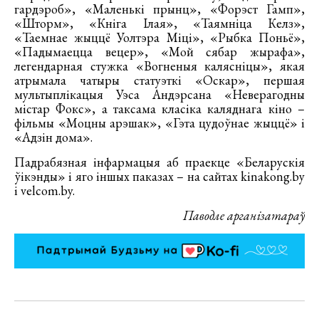
гардэроб», «Маленькі прынц», «Форэст Гамп»,
«Шторм», «Кніга Ілая», «Таямніца Келз»,
«Таемнае жыццё Уолтэра Міці», «Рыбка Поньё»,
«Падымаецца вецер», «Мой сябар жырафа»,
легендарная стужка «Вогненыя калясніцы», якая
атрымала чатыры статуэткі «Оскар», першая
мультыплікацыя Уэса Андэрсана «Неверагодны
містар Фокс», а таксама класіка каляднага кіно –
фільмы «Моцны арэшак», «Гэта цудоўнае жыццё» і
«Адзін дома».
Падрабязная інфармацыя аб праекце «Беларускія
ўікэнды» і яго іншых паказах – на сайтах kinakong.by
і velcom.by.
Паводле арганізатараў