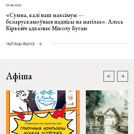
04.08.2026
«Сумна, калі наш максімум —
беларускамоўныя надпісы на магілах». Алесь
Кіркевіч адказвае Міколу Бугаю
ЧЫТАЦЬ ЯШЧЭ
Афіша