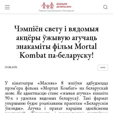
Чэмпіён свету і вядомыя
акцёры ўжывую агучаць
знакаміты фільм Mortal
Kombat па-беларуску!
01.08.2019
КІНО
У кінатэатры «Масква» 8 жніўня адбудзецца
прэм’ера фільма «Мортал Комбат» на беларускай
мове. Яе адметнасцю стане «жывая агучка» кінахіта
90-х з удзелам вядомых беларусаў. Такі фармат
упершыню будзе рэалізаваны праектам «Беларускія
ўікэнды». Агучка і пракат карціны здзейснены