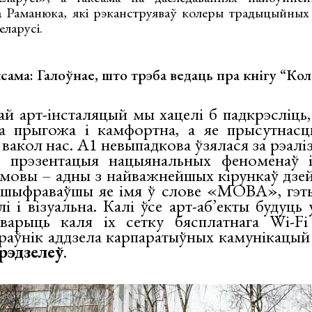
а Раманюка, які рэканструяваў колеры традыцыйных
еларусі.
сама: Галоўнае, што трэба ведаць пра кнігу “Кол
ай арт-інсталяцый мы хацелі б падкрэсліць
а прыгожа і камфортна, а яе прысутнасц
 вакол нас. А1 невыпадкова ўзялася за рэалі
о прэзентацыя нацыянальных феноменаў 
 мовы – адны з найважнейшых кірункаў дзе
Зашыфраваўшы яе імя ў слове «МОВА», гэт
 і візуальна. Калі ўсе арт-аб’екты будуць 
варыць каля іх сетку бясплатнага Wi-F
іраўнік аддзела карпаратыўных камунікацый
рэдзелеў
.