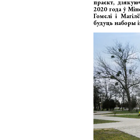
праект, дзяку
2020 года ў Мін
Гомелі і Магіл
будуць наборы 