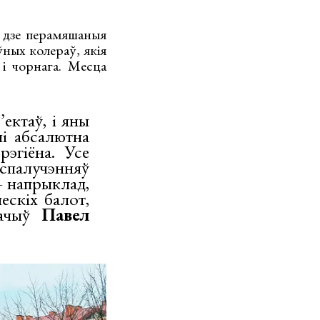
, дзе перамяшаныя
ўных колераў, якія
 і чорнага. Месца
ектаў, і яны
ні абсалютна
эгіёна. Усе
спалучэнняў
– напрыклад,
скіх балот,
мачыў
Павел