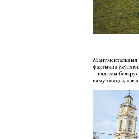
Манументальныя 
фактычна ўяўляюць
– вядомы беларус
камунікацыі, дзе 