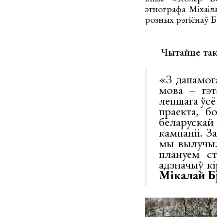
этнографа Міхаіл
розных рэгіёнаў Б
Чытайце так
«З дапамог
мова – гэт
лепшага ўсё
праекта, б
беларускай
кампаніі. 
мы вылучылі
плануем ст
адзначыў к
Мікалай Б