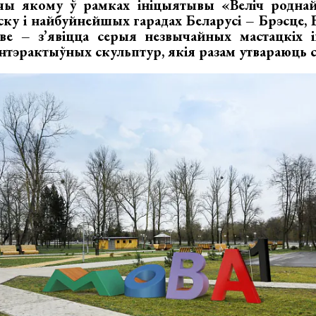
ючы якому ў рамках ініцыятывы
«Веліч родн
ску і найбуйнейшых гарадах Беларусі – Брэсце, В
ёве – з’явіцца серыя незвычайных мастацкіх і
інтэрактыўных скульптур, якія разам утвараюць