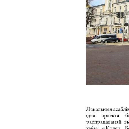
Лакальныя асаблів
ідэя праекта б
распрацаванай в
кнізе «Колер Бе