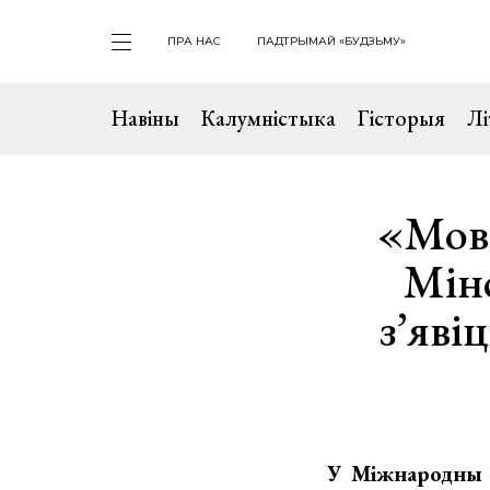
ПРА НАС
ПАДТРЫМАЙ «БУДЗЬМУ»
Навіны
Калумністыка
Гісторыя
Лі
«Мова
Мінс
з’яві
У Міжнародны д