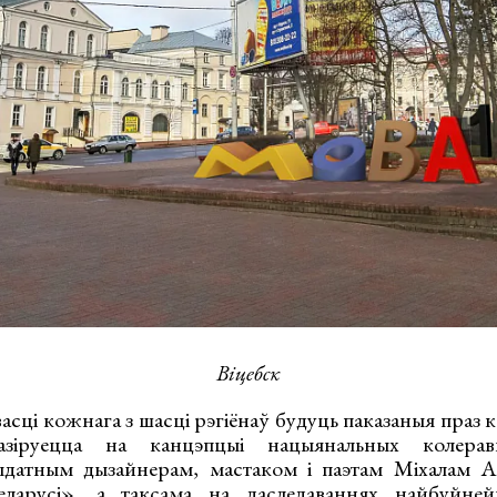
Віцебск
асці кожнага з шасці рэгіёнаў будуць паказаныя праз 
азіруецца на канцэпцыі нацыянальных колерав
ыдатным дызайнерам, мастаком і паэтам Міхалам 
ларусі», а таксама на даследаваннях найбуйней