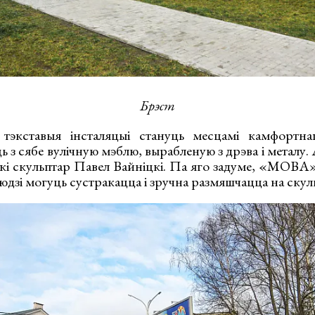
Брэст
тэкставыя інсталяцыі стануць месцамі камфортна
 з сябе вулічную мэблю, вырабленую з дрэва і металу. 
кі скульптар Павел Вайніцкі. Па яго задуме, «МОВ
людзі могуць сустракацца і зручна размяшчацца на скул