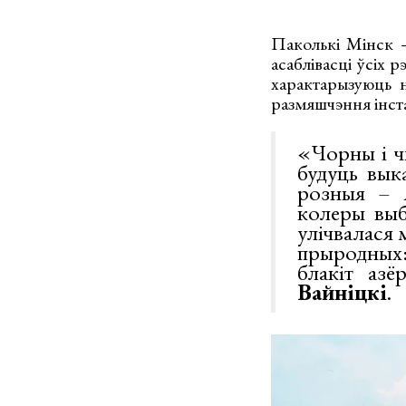
Паколькі Мінск –
асаблівасці ўсіх р
характарызуюць н
размяшчэння інста
«Чорны і ч
будуць вык
розныя – я
колеры выб
улічвалася 
прыродных:
блакіт аз
Вайніцкі
.