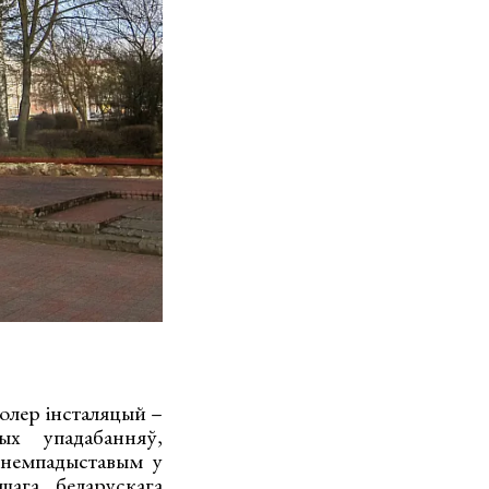
колер інсталяцый –
ых упадабанняў,
Анемпадыставым у
шага беларускага