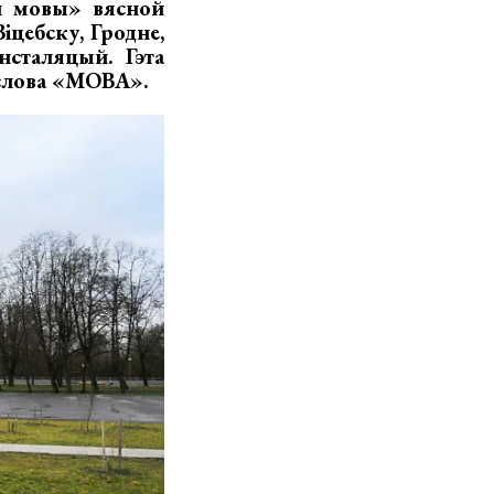
ай мовы»
вясной
іцебску, Гродне,
нсталяцый. Гэта
 слова «МОВА».