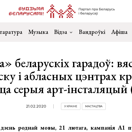
таратура
Музыка
Відэа
Вандроўкі
Афіша
» беларускіх гарадоў: вя
ку і абласных цэнтрах к
цца серыя арт-інсталяцый 
21.02.2020
У КРАІНЕ
МАСТАЦТВА
зень роднай мовы, 21 лютага, кампанія А1 п