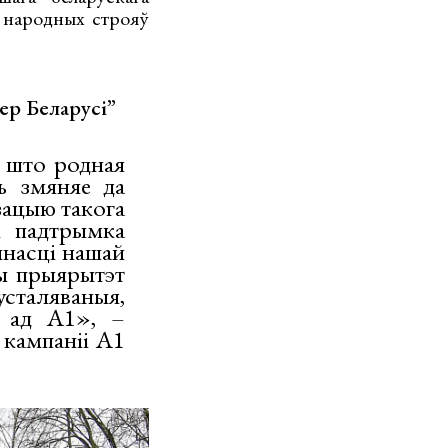
 народных строяў
ер Беларусі”
, што родная
ь змяняе да
зацыю такога
і падтрымка
йнасці нашай
ы прыярытэт
усталяваныя,
i ад А1», –
 кампаніі А1