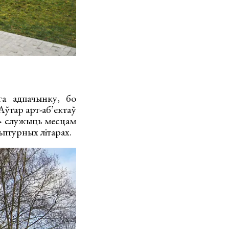
га адпачынку, бо
Аўтар арт-аб’ектаў
А» служыць месцам
ьптурных літарах.