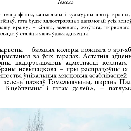
Гомель
 геаграфічны, сацыяльны і культурны цэнтр краіны
эгіёнаў, гэта будзе адлюстравана з дапамогай усіх асно
ашу краіну, – сіняга, зялёнага, жоўтага, чырвонага
ляцыі ў сталіцы яшчэ ўдакладняецца.
ырвоны – базавыя колеры кожнага з арт-аб’
арыстаныя ва ўсіх гарадах. Астатнія адцен
ны падкрэсліваюць адметнасці кожнага р
раны невыпадкова – пры распрацоўцы іх 
мноства ўнікальных мясцовых асаблівасцей 
 зелень паркаў Гомельшчыны, шэрань Пале
ёр Віцебшчыны і гэтак далей», ­– патлу