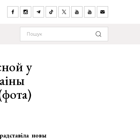
сной у
раіны
(фота)
радставіла новы