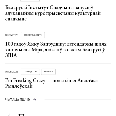
Беларускі Інстытут Спадчыны запусціў
адукацыйны курс прысвечаны культурнай
спадчыне
09.08.2026
БЕЛАРУСЫ СВЕТУ
100 гадоў Янку Запрудніку: легендарны шлях
хлопчыка з Міра, які стаў голасам Беларусі ў
ЗША
07.08.2026
ГРАМАДСТВА
МУЗЫКА
I’m Freaking Crazy — новы сінгл Анастасіі
Рыдлеўскай
ЧЫТАЦЬ ЯШЧЭ