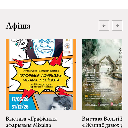
Афіша
Выстава «Графічныя
Выстава Вольгі На
афарызмы Міхаіла
«Жыццё дзвюх рэк