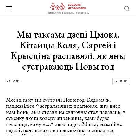
Мы таксама дзеці Цмока.
Кітайцы Коля, Сяргей і
Крысціна распавялі, як яны
сустракаюць Новы год
31.01.2014
У КРАІНЕ
Месяц таму мы сустрэлі Новы год. Вядома ж,
пацікавіліся ў астралагічных прагнозах, што нясе
нам Конь, якія стравы на святочны стол падаваць, у
сукенку якога колеру апранацца, каму будзе
шчасціць, каму не. А яшчэ гадоў 20 таму нават і не
ведалі, пад знакам якой жывёліны кожны з нас