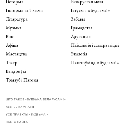
Гісторыя
Беларуская мова
Гісторыя за 5 хвілін
Гатуем з «Будзьма!»
Літаратура
Забавы
Музыка
Грамадства
Кіно
Адукацыя
Афіша
Псіхалогія і самаразвіццё
Мастацтва
Экалогія
Тэатр
Паштоўкі ад «Будзьма!»
Вандроўкі
Трызуб і Пагоня
ШТО ТАКОЕ «БУДЗЬМА БЕЛАРУСАМІ!»
АСОБЫ КАМПАНІІ
УСЕ ПРАЕКТЫ «БУДЗЬМА!»
КАРТА САЙТА