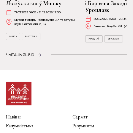
Лісоўскага» ў Мінску
і Бярэзіна Заходня
Уроцлаве
17.03.2026 16:00 - 31.12.2026 17:00
26.03.2026 16:00 - 25.08.202
Музей гісторыі беларускай літаратуры
(вул. Багдановіча, 13)
Галерэя Клуба MiL (Kościu
МІНСК
ВЫСТАВЫ
УРОЦЛАЎ
ВЫСТАВЫ
ЧЫТАЦЬ ЯШЧЭ
Навіны
Сармат
Калумністыка
Разумняты