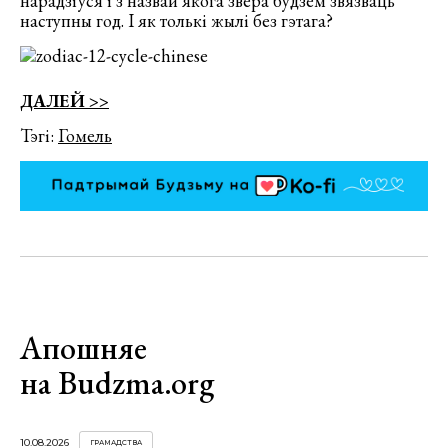
нарадзіўся і з назвай якога звера будзем звязваць
наступны год. І як толькі жылі без гэтага?
ДАЛЕЙ >>
Тэгі:
Гомель
Апошняе
на Budzma.org
10.08.2026
ГРАМАДСТВА