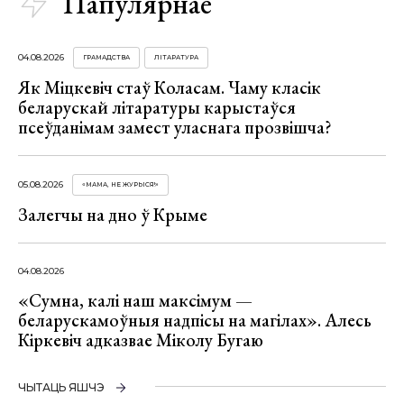
Папулярнае
04.08.2026
ГРАМАДСТВА
ЛІТАРАТУРА
Як Міцкевіч стаў Коласам. Чаму класік
беларускай літаратуры карыстаўся
псеўданімам замест уласнага прозвішча?
05.08.2026
«МАМА, НЕ ЖУРЫСЯ!»
Залегчы на дно ў Крыме
04.08.2026
«Сумна, калі наш максімум —
беларускамоўныя надпісы на магілах». Алесь
Кіркевіч адказвае Міколу Бугаю
ЧЫТАЦЬ ЯШЧЭ