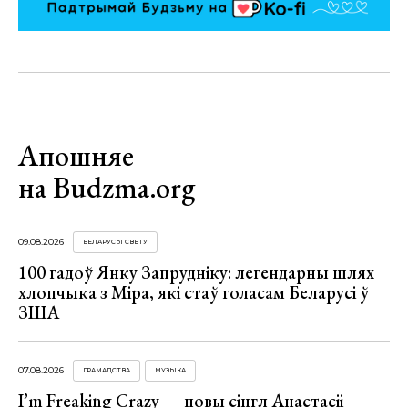
Апошняе
на Budzma.org
09.08.2026
БЕЛАРУСЫ СВЕТУ
100 гадоў Янку Запрудніку: легендарны шлях
хлопчыка з Міра, які стаў голасам Беларусі ў
ЗША
07.08.2026
ГРАМАДСТВА
МУЗЫКА
I’m Freaking Crazy — новы сінгл Анастасіі