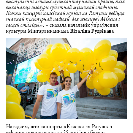
выступленні лепшых музыкантаў нашай краіны, якія
выканаюць шэдэўры сусветнай музычнай спадчыны.
Кожны канцэрт класічнай музыкі ля Ратушы робіцца
значнай культурнай падзеяй для жыхыроў Мінска і
гасцей сталіцы»,
– сказала начальнік упраўлення
культуры Мінгарвыканкама
Віталіна
Рудзікава
.
Нагадаем, што канцэрты «Класіка ля Ратушы з
velcom» працягнуцца да 25 жніўня і будуць