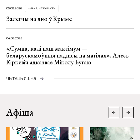
05.08.2026
«МАМА, НЕ ЖУРЫСЯ!»
Залегчы на дно ў Крыме
04.08.2026
«Сумна, калі наш максімум —
беларускамоўныя надпісы на магілах». Алесь
Кіркевіч адказвае Міколу Бугаю
ЧЫТАЦЬ ЯШЧЭ
Афіша