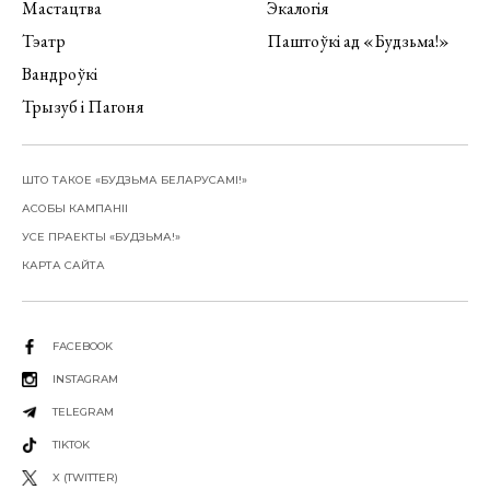
Мастацтва
Экалогія
Тэатр
Паштоўкі ад «Будзьма!»
Вандроўкі
Трызуб і Пагоня
ШТО ТАКОЕ «БУДЗЬМА БЕЛАРУСАМІ!»
АСОБЫ КАМПАНІІ
УСЕ ПРАЕКТЫ «БУДЗЬМА!»
КАРТА САЙТА
FACEBOOK
INSTAGRAM
TELEGRAM
TIKTOK
X (TWITTER)