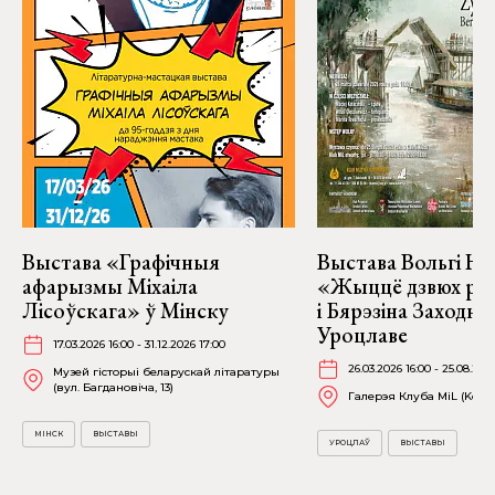
Выстава «Графічныя
Выстава Вольгі На
афарызмы Міхаіла
«Жыццё дзвюх рэк
Лісоўскага» ў Мінску
і Бярэзіна Заходня
Уроцлаве
17.03.2026 16:00 - 31.12.2026 17:00
26.03.2026 16:00 - 25.08.202
Музей гісторыі беларускай літаратуры
(вул. Багдановіча, 13)
Галерэя Клуба MiL (Kościu
МІНСК
ВЫСТАВЫ
УРОЦЛАЎ
ВЫСТАВЫ