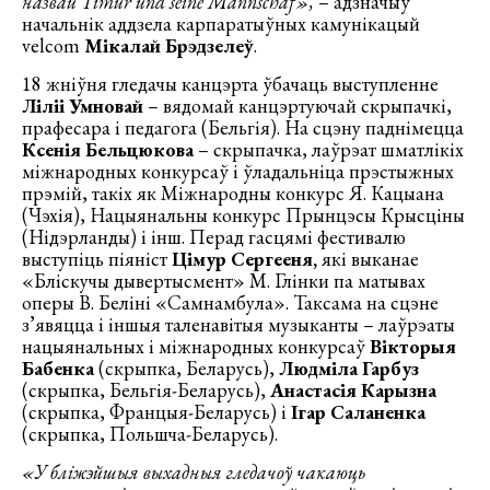
назвай
Timur
und
seine
Mannschaf
»,
– адзначыў
начальнік аддзела карпаратыўных камунікацый
velcom
Мікалай Брэдзелеў
.
18 жніўня гледачы канцэрта ўбачаць выступленне
Ліліі Умновай
– вядомай канцэртуючай скрыпачкі,
прафесара і педагога (Бельгія). На сцэну паднімецца
Ксенія Бельцюкова
– скрыпачка, лаўрэат шматлікіх
міжнародных конкурсаў і ўладальніца прэстыжных
прэмій, такіх як Міжнародны конкурс Я. Кацыана
(Чэхія), Нацыянальны конкурс Прынцэсы Крысціны
(Нідэрланды) і інш. Перад гасцямі фестивалю
выступіць піяніст
Цімур Сергееня,
які выканае
«Бліскучы дывертысмент» М. Глінки па матывах
оперы В. Беліні «Самнамбула». Таксама на сцэне
з’явяцца і іншыя таленавітыя музыканты – лаўрэаты
нацыянальных і міжнародных конкурсаў
Вікторыя
Бабенка
(скрыпка, Беларусь),
Людміла Гарбуз
(скрыпка, Бельгія-Беларусь),
Анастасія Карызна
(скрыпка, Францыя-Беларусь) і
Ігар Саланенка
(скрыпка, Польшча-Беларусь).
«У бліжэйшыя выхадныя гледачоў чакаюць