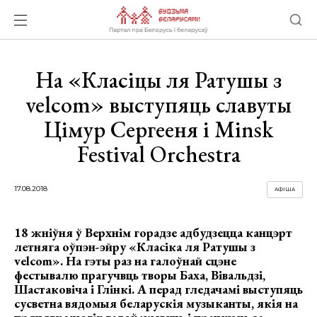
На «Класіцы ля Ратушы з
velcom» выступяць славуты
Цімур Сергееня і Minsk
Festival Orchestra
17.08.2018
АФІША
18
жніўня
ў
Верхн
і
м гор
адзе адбудзецца канцэрт
летняга оўпэн-эйру
«Клас
і
ка
ля
Ратуш
ы
з
velcom». На
гэты раз на галоўнай
сцэне
фестывалю прагучвць творы Баха,
Вівальдзі,
Шастаковіча і Глінкі. А перад гледачамі выступяць
сусветна вядомыя беларускія музыканты, якія на