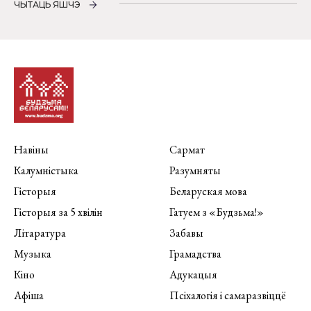
ЧЫТАЦЬ ЯШЧЭ
Навіны
Сармат
Калумністыка
Разумняты
Гісторыя
Беларуская мова
Гісторыя за 5 хвілін
Гатуем з «Будзьма!»
Літаратура
Забавы
Музыка
Грамадства
Кіно
Адукацыя
Афіша
Псіхалогія і самаразвіццё