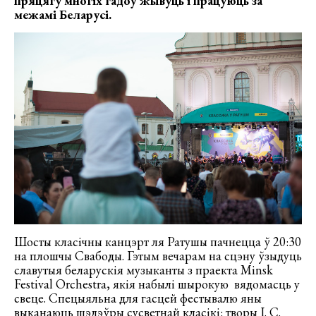
пряцягу многіх гадоў жывуць і працуюць за
межамі Беларусі.
Шосты класічны канцэрт ля Ратушы пачнецца ў 20:30
на плошчы Свабоды. Гэтым вечарам на сцэну ўзыдуць
славутыя беларускія музыканты з праекта Minsk
Festival Orchestra, якія набылі шырокую вядомасць у
свеце. Спецыяльна для гасцей фестывалю яны
выканаюць шэдэўры сусветнай класікі: творы І. С.