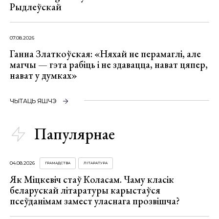
Рыдлеўскай
07.08.2026
Ганна Златкоўская: «Няхай не перамаглі, але
магчы — гэта рабіць і не здавацца, нават цяпер,
нават у думках»
ЧЫТАЦЬ ЯШЧЭ
Папулярнае
04.08.2026
ГРАМАДСТВА
ЛІТАРАТУРА
Як Міцкевіч стаў Коласам. Чаму класік
беларускай літаратуры карыстаўся
псеўданімам замест уласнага прозвішча?