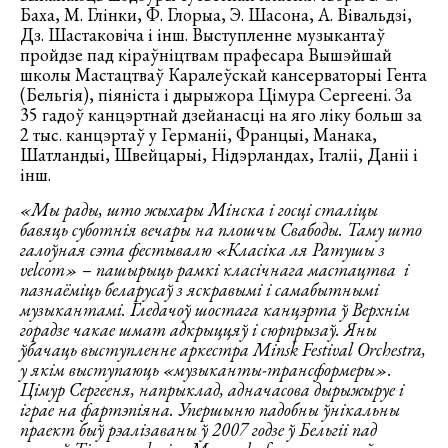
Баха, М. Глінки, Ф. Глорыа, Э. Шасона, А. Вівальдзі,
Дз. Шастаковіча і інш. Выступленне музыкантаў
пройдзе пад кіраўніцтвам прафесара Вышэйшай
школы Мастацтваў Каралеўскай кансерваторыі Гента
(Бельгія), піяніста і дырыжора Цімура Сергеені. За
35 гадоў канцэртнай дзейанасці на яго ліку больш за
2 тыс. канцэртаў у Германіі, Францыі, Манака,
Шатландыі, Швейцарыі, Нідэрландах, Італіі, Даніі і
інш.
«Мы рады,
што жыхары Мінска і госці сталіцы
бавяць суботнія вечары на плошчы Свабоды. Таму што
галоўная сэта фестывалю «Класіка ля Ратушы з
velcom
»
–
пашырыць рамкі класічнага мастацтва і
пазнаёміць беларусаў з яскравымі і самабытнымі
музыкантамі. Гледачоў шостага канцэрта ў Верхнім
горадзе чакае шмат адкрыццяў і сюрпрызаў. Яны
ўбачаць выступленне аркестра
Minsk
Festival
Orchestra
,
у якім выступаюць «музыканты-трансформеры».
Цімур Сергееня, напрыклад, адначасова дырыжыруе і
іграе на фартэпіяна. Упершыню падобны ўнікальны
праект быў рэалізаваны ў 2007 годзе ў Бельгіі пад