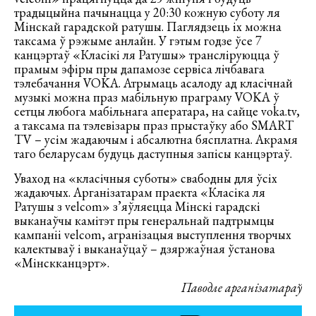
традыцыйна пачынацца у 20:30 кожную суботу ля
Мінскай гарадской ратушы. Паглядзець іх можна
таксама ў рэжыме анлайн. У гэтым годзе ўсе 7
канцэртаў «Класікі ля Ратушы» трансліруюцца ў
прамым эфіры пры дапамозе сервіса лічбавага
тэлебачання VOKA. Атрымаць асалоду ад класічнай
музыкі можна праз мабільную праграму VOKA ў
сетцы любога мабільнага аператара, на сайце voka.tv,
а таксама па тэлевізары праз прыстаўку або SMART
TV – усім жадаючым і абсалютна бясплатна. Акрамя
таго беларусам будуць даступныя запісы канцэртаў.
Уваход на «класічныя суботы» свабодны для ўсіх
жадаючых. Арганізатарам праекта «Класіка ля
Ратушы з velcom» з’яўляецца Мінскі гарадскі
выканаўчы камітэт пры генеральнай падтрымцы
кампаніі velcom, агранізацыя выступлення творчых
калектываў і выканаўцаў – дзяржаўная ўстанова
«Мінскканцэрт».
Паводле арганізатараў