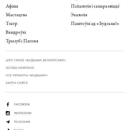
Афіша
Псіхалогія і самаразвіццё
Мастацтва
Экалогія
Тэатр
Паштоўкі ад «Будзьма!»
Вандроўкі
Трызуб і Пагоня
ШТО ТАКОЕ «БУДЗЬМА БЕЛАРУСАМІ!»
АСОБЫ КАМПАНІІ
УСЕ ПРАЕКТЫ «БУДЗЬМА!»
КАРТА САЙТА
FACEBOOK
INSTAGRAM
TELEGRAM