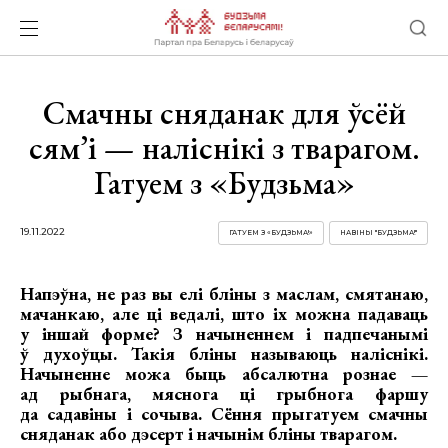
Смачны сняданак для ўсёй
сям’і — наліснікі з тварагом.
Гатуем з «Будзьма»
19.11.2022
ГАТУЕМ З «БУДЗЬМА!»
НАВІНЫ "БУДЗЬМА!"
Напэўна, не раз вы елі бліны з маслам, смятанаю,
мачанкаю, але ці ведалі, што іх можна падаваць
у іншай форме? З начыненнем і падпечанымі
ў духоўцы. Такія бліны называюць наліснікі.
Начыненне можа быць абсалютна рознае —
ад рыбнага, мяснога ці грыбнога фаршу
да садавіны і сочыва. Сёння прыгатуем смачны
сняданак або дэсерт і начынім бліны тварагом.