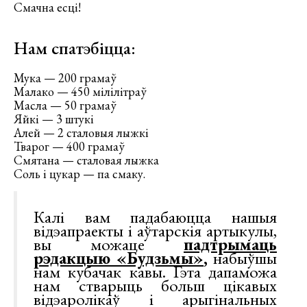
Смачна есці!
Нам спатэбіцца:
Мука — 200 грамаў
Малако — 450 мілілітраў
Масла — 50 грамаў
Яйкі — 3 штукі
Алей — 2 сталовыя лыжкі
Тварог — 400 грамаў
Смятана — сталовая лыжка
Соль і цукар — па смаку.
Калі вам падабаюцца нашыя
відэапраекты і аўтарскія артыкулы,
вы можаце
падтрымаць
рэдакцыю «Будзьмы»
,
набыўшы
нам кубачак кавы. Гэта дапаможа
нам стварыць больш цікавых
відэаролікаў і арыгінальных