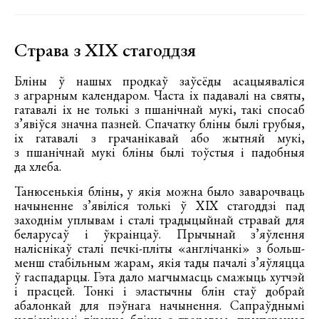
Страва з ХІХ стагоддзя
Бліны ў нашых продкаў заўсёды асацыяваліся
з аграрным календаром. Часта іх падавалі на святы,
гатавалі іх не толькі з пшанічнай мукі, такі спосаб
з’явіўся значна пазней. Спачатку бліны былі грубыя,
іх гатавалі з грачанікавай або жытняй мукі,
з пшанічнай мукі бліны былі тоўстыя і падобныя
да хлеба.
Танюсенькія бліны, у якія можна было заварочваць
начыненне з’явіліся толькі ў ХІХ стагоддзі пад
заходнім уплывам і сталі традыцыйнай стравай для
беларусаў і ўкраінцаў. Прычынай з’яўлення
наліснікаў сталі печкі-пліты «англічанкі» з больш-
менш стабільным жарам, якія тады пачалі з’яўляцца
ў гаспадарцы. Гэта дало магчымасць смажыць хутчэй
і прасцей. Тонкі і эластычны блін стаў добрай
абалонкай для пэўнага начынення. Сапраўднымі