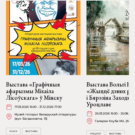
Выстава «Графічныя
Выстава Вольгі На
афарызмы Міхаіла
«Жыццё дзвюх рэк
Лісоўскага» ў Мінску
і Бярэзіна Заходня
Уроцлаве
17.03.2026 16:00 - 31.12.2026 17:00
26.03.2026 16:00 - 25.08.202
Музей гісторыі беларускай літаратуры
(вул. Багдановіча, 13)
Галерэя Клуба MiL (Kościu
МІНСК
ВЫСТАВЫ
УРОЦЛАЎ
ВЫСТАВЫ