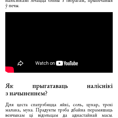
наліснікамі лічацца бліны з творагам, прыпечаныя
ў печы.
Як прыгатаваць наліснікі
з начыненнем?
Для цеста спатрэбяцца яйкі, соль, цукар, трохі
малака, мука. Прадукты трэба дбайна перамяшаць
венчыкам ці відэльцам да аднастайнай масы.