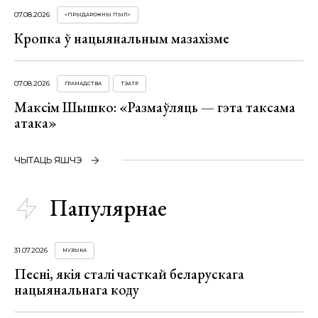
07.08.2026
«ПРЫДАРОЖНЫ ПЫЛ»
Кропка ў нацыянальным мазахізме
07.08.2026
ГРАМАДСТВА
ТЭАТР
Максім Шышко: «Размаўляць — гэта таксама
атака»
ЧЫТАЦЬ ЯШЧЭ
Папулярнае
31.07.2026
МУЗЫКА
Песні, якія сталі часткай беларускага
нацыянальнага коду