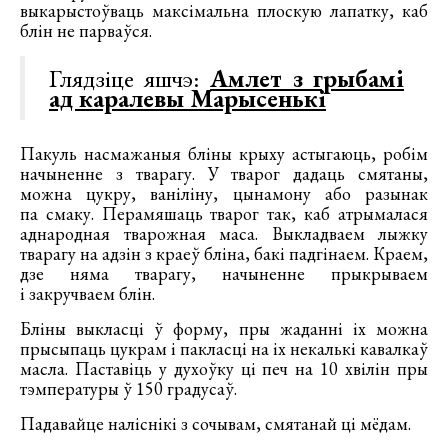
выкарыстоўваць максімальна плоскую лапатку, каб
блін не парваўся.
Глядзіце яшчэ:
Амлет з грыбамі
ад каралевы Марысенькі
Пакуль насмажаныя бліны крыху астыгаюць, робім
начыненне з тварагу. У тварог дадаць смятаны,
можна цукру, ваніліну, цынамону або разынак
па смаку. Перамяшаць тварог так, каб атрымалася
аднародная тварожная маса. Выкладваем лыжку
тварагу на адзін з краеў бліна, бакі падгінаем. Краем,
дзе няма тварагу, начыненне прыкрываем
і закручваем блін.
Бліны выкласці ў форму, пры жаданні іх можна
прысыпаць цукрам і пакласці на іх некалькі кавалкаў
масла. Паставіць у духоўку ці печ на 10 хвілін пры
тэмпературы ў 150 градусаў.
Падавайце наліснікі з сочывам, смятанай ці мёдам.