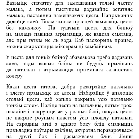
Вазьміце спачатку для замешвання толькі частку
малака, а потым паступова дадавайце астатняе
малако, пастаянна памешваючы цеста. Напрыканцы
дадайце алей. Такім чынам прасцей замяшаць цеста
без камячкоў. Па гушчыні цеста для бліноў
на малацэ павінна атрымацца, як вадкая смятана,
але пры гэтым не як вада. Каб паскорыць працэс,
можна скарыстацца міксерам ці камбайнам.
У цеста для тонкіх бліноў абавязкова трэба дадаваць
алей, тады вашыя бліны не будуць прыліпаць
да патэльні і атрымаюцца прыемнага залацістага
колеру.
Каалі цеста гатова, добра разагрэйце патэльню
і злёгку прамажце яе алеем. Набірайце ў апалонік
столькі цеста, каб хапіла пакрыць усю патэльню
тонкім слоем. Наліце цеста на патэльню, потым трохі
нахіліце і пакруціце яе ў розныя бакі, пакуль цеста
не пакрые роўным пластом ўсю плошчу патэльні.
На сярэднім агні з аднаго боку блін смажыцца
прыкладна паўтары хвіліны, акуратна пераварочваем
на другі бок і дасмажваем блін. Лепш