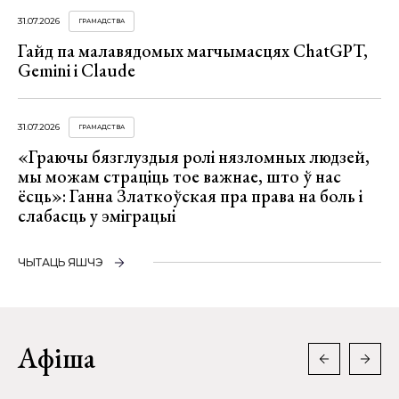
31.07.2026
ГРАМАДСТВА
Гайд па малавядомых магчымасцях ChatGPT,
Gemini і Claude
31.07.2026
ГРАМАДСТВА
«Граючы бязглуздыя ролі нязломных людзей,
мы можам страціць тое важнае, што ў нас
ёсць»: Ганна Златкоўская пра права на боль і
слабасць у эміграцыі
ЧЫТАЦЬ ЯШЧЭ
Афіша