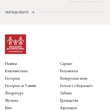
ЧЫТАЦЬ ЯШЧЭ
Навіны
Сармат
Калумністыка
Разумняты
Гісторыя
Беларуская мова
Гісторыя за 5 хвілін
Гатуем з «Будзьма!»
Літаратура
Забавы
Музыка
Грамадства
Кіно
Адукацыя