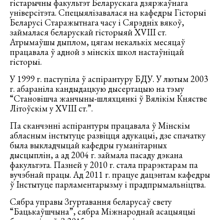
гістарычны факультэт Беларускага дзяржаўнага
універсітэта. Спецыялізавалася на кафедры Гісторыі
Беларусі Старажытнага часу і Сярэдніх вякоў,
займалася беларускай гісторыяй XVIII ст.
Атрымаўшы дыплом, цягам некалькіх месяцаў
працавала ў адной з мінскіх школ настаўніцай
гісторыі.
У 1999 г. паступіла ў аспірантуру БДУ. У лютым 2003
г. абараніла кандыдацкую дысертацыю на тэму
“Становішча жанчыны-шляхцянкі ў Вялікім Княстве
Літоўскім у XVIII ст.”.
Па сканчэнні аспірантуры працавала ў Мінскім
абласным інстытуце развіцця адукацыі, дзе спачатку
была выкладчыцай кафедры гуманітарных
дысцыплін, а ад 2004 г. займала пасаду дэкана
факультэта. Пазней у 2010 г. стала прарэктарам па
вучэбнай працы. Ад 2011 г. працуе дацэнтам кафедры
ў Інстытуце парламентарызму і прадпрымальніцтва.
Сябра управы Згуртавання беларусаў свету
“Бацькаўшчына”, сябра Міжнароднай асацыяцыі