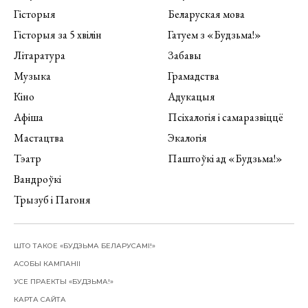
Гісторыя
Беларуская мова
Гісторыя за 5 хвілін
Гатуем з «Будзьма!»
Літаратура
Забавы
Музыка
Грамадства
Кіно
Адукацыя
Афіша
Псіхалогія і самаразвіццё
Мастацтва
Экалогія
Тэатр
Паштоўкі ад «Будзьма!»
Вандроўкі
Трызуб і Пагоня
ШТО ТАКОЕ «БУДЗЬМА БЕЛАРУСАМІ!»
АСОБЫ КАМПАНІІ
УСЕ ПРАЕКТЫ «БУДЗЬМА!»
КАРТА САЙТА