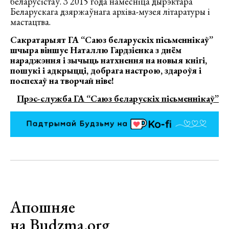
беларусістаў. З 2015 года намесніца дырэктара
Беларускага дзяржаўнага архіва-музея літаратуры і
мастацтва.
Сакратарыят ГА “Саюз беларускіх пісьменнікаў”
шчыра віншуе Наталлю Гардзіенка з днём
нараджэння і зычыць натхнення на новыя кнігі,
пошукі і адкрыцці, добрага настрою, здароўя і
поспехаў на творчай ніве!
Прэс-служба ГА “Саюз беларускіх пісьменнікаў”
Апошняе
на Budzma.org