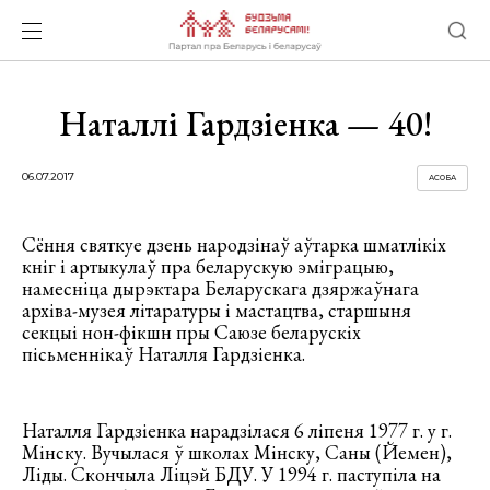
Наталлі Гардзіенка — 40!
06.07.2017
АСОБА
Сёння святкуе дзень народзінаў аўтарка шматлікіх
кніг і артыкулаў пра беларускую эміграцыю,
намесніца дырэктара Беларускага дзяржаўнага
архіва-музея літаратуры і мастацтва, старшыня
секцыі нон-фікшн пры Саюзе беларускіх
пісьменнікаў Наталля Гардзіенка.
Наталля Гардзіенка нарадзілася 6 ліпеня 1977 г. у г.
Мінску. Вучылася ў школах Мінску, Саны (Йемен),
Ліды. Скончыла Ліцэй БДУ. У 1994 г. паступіла на