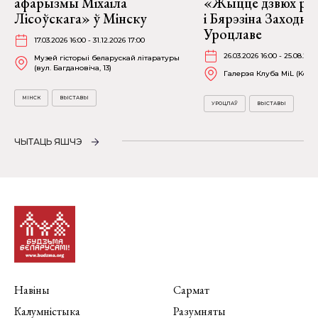
афарызмы Міхаіла
«Жыццё дзвюх рэк
Лісоўскага» ў Мінску
і Бярэзіна Заходня
Уроцлаве
17.03.2026 16:00 - 31.12.2026 17:00
26.03.2026 16:00 - 25.08.202
Музей гісторыі беларускай літаратуры
(вул. Багдановіча, 13)
Галерэя Клуба MiL (Kościu
МІНСК
ВЫСТАВЫ
УРОЦЛАЎ
ВЫСТАВЫ
ЧЫТАЦЬ ЯШЧЭ
Навіны
Сармат
Калумністыка
Разумняты