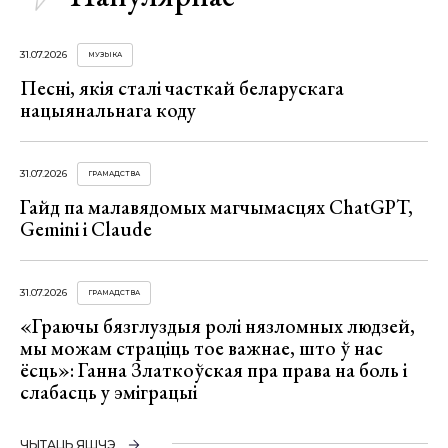
31.07.2026
МУЗЫКА
Песні, якія сталі часткай беларускага
нацыянальнага коду
31.07.2026
ГРАМАДСТВА
Гайд па малавядомых магчымасцях ChatGPT,
Gemini і Claude
31.07.2026
ГРАМАДСТВА
«Граючы бязглуздыя ролі нязломных людзей,
мы можам страціць тое важнае, што ў нас
ёсць»: Ганна Златкоўская пра права на боль і
слабасць у эміграцыі
ЧЫТАЦЬ ЯШЧЭ