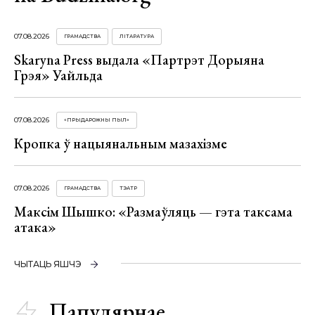
07.08.2026
ГРАМАДСТВА
ЛІТАРАТУРА
Skaryna Press выдала «Партрэт Дорыяна
Грэя» Уайльда
07.08.2026
«ПРЫДАРОЖНЫ ПЫЛ»
Кропка ў нацыянальным мазахізме
07.08.2026
ГРАМАДСТВА
ТЭАТР
Максім Шышко: «Размаўляць — гэта таксама
атака»
ЧЫТАЦЬ ЯШЧЭ
Папулярнае