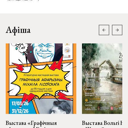
Афіша
Выстава «Графічныя
Выстава Вольгі На