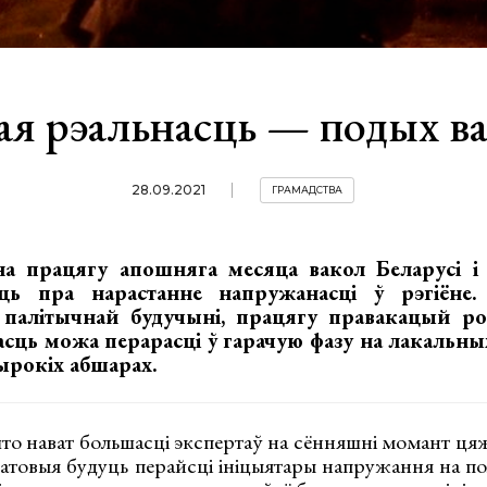
ая рэальнасць — подых в
28.09.2021
ГРАМАДСТВА
а працягу апошняга месяца вакол Беларусі і
ць пра нарастанне напружанасці ў рэгіёне.
 палітычнай будучыні, працягу правакацый ро
сць можа перарасці ў гарачую фазу на лакальны
ырокіх абшарах.
што нават большасці экспертаў на сённяшні момант ця
гатовыя будуць перайсці ініцыятары напружання на по