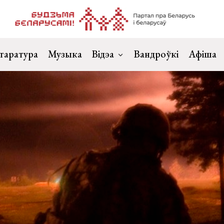
таратура
Музыка
Відэа
Вандроўкі
Афіша