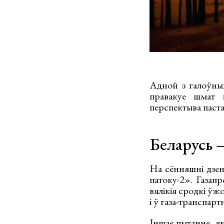
Адной з галоўных
правакуе шмат э
перспектыва паста
Беларусь 
На сённяшні дзен
патоку-2». Газап
вялікія сродкі ўж
і ў газа-транспарт
Іншае пытанне, як