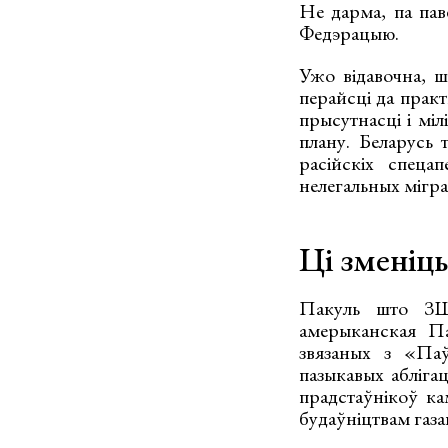
Не дарма, па па
Федэрацыю.
Ужо відавочна, 
перайсці да практ
прысутнасці і міл
плану. Беларусь 
расійскіх спеца
нелегальных мігра
Ці зменіц
Пакуль што ЗШ
амерыканская Па
звязаных з «Паў
пазыкавых абліга
прадстаўнікоў ка
будаўніцтвам газа