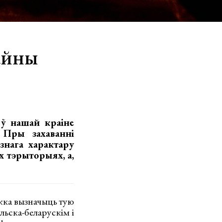
айны
 ў нашай краіне
 Пры захаванні
знага характару
х тэрыторыях, а,
жка вызначыць тую
льска-беларускім і