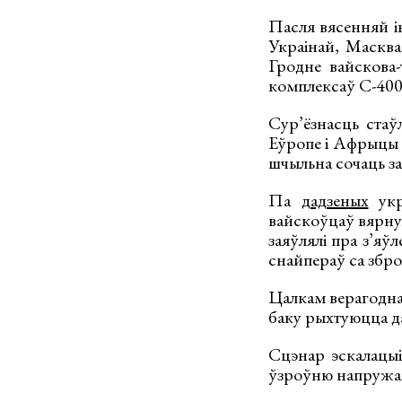
Пасля вясенняй і
Украінай, Масква
Гродне вайскова-
комплексаў С-400
Сур’ёзнасць стаў
Еўропе і Афрыцы К
шчыльна сочаць за
Па
дадзеных
укра
вайскоўцаў вярну
заяўлялі пра з’яў
снайпераў са збро
Цалкам верагодна,
баку рыхтуюцца д
Сцэнар эскалацыі
ўзроўню напружан