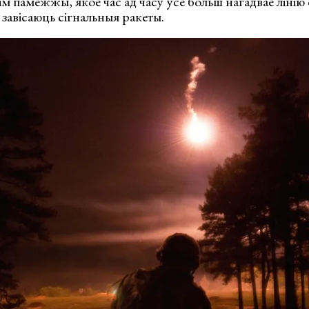
ім памежжы, якое час ад часу ўсё больш нагадвае лінію
 завісаюць сігнальныя ракеты.