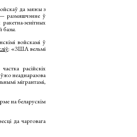
войскаў да мяжы з
 — размяшчэнне ў
ракетна-зенітных
 базы.
нскімі войскамі ў
сліў
: «ЗША вельмі
частка расійскіх
 ўжо неаднаразова
льнымі мігрантамі,
орме на беларускім
есці да чарговага