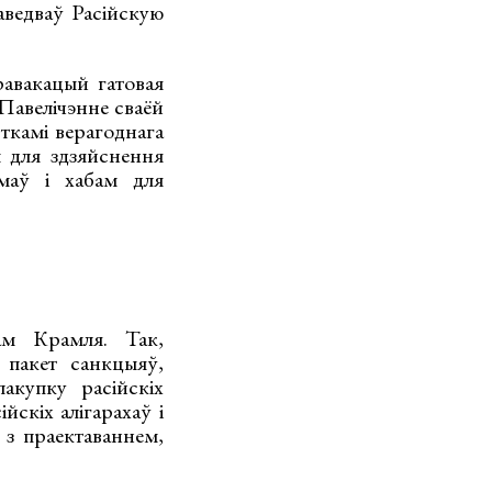
ведваў Расійскую
авакацый гатовая
Павелічэнне сваёй
ткамі верагоднага
м для здзяйснення
маў і хабам для
м Крамля. Так,
 пакет санкцыяў,
акупку расійскіх
йскіх алігарахаў і
 з праектаваннем,