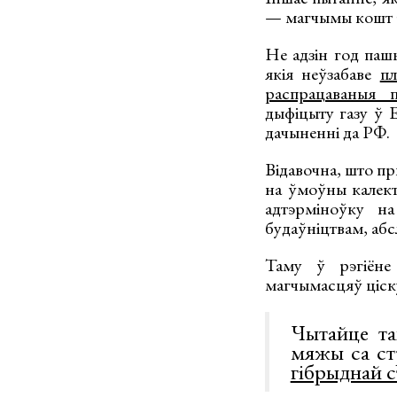
— магчымы кошт э
Не адзін год паш
якія неўзабаве
пл
распрацаваныя 
дыфіцыту газу ў 
дачыненні да РФ.
Відавочна, што пр
на ўмоўны калект
адтэрміноўку н
будаўніцтвам, аб
Таму ў рэгіёне 
магчымасцяў ціску
Чытайце та
мяжы са ст
гібрыднай с