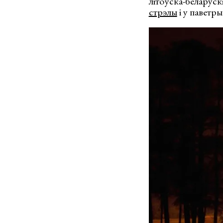
літоўска-беларуск
стрэлы
і у паветры