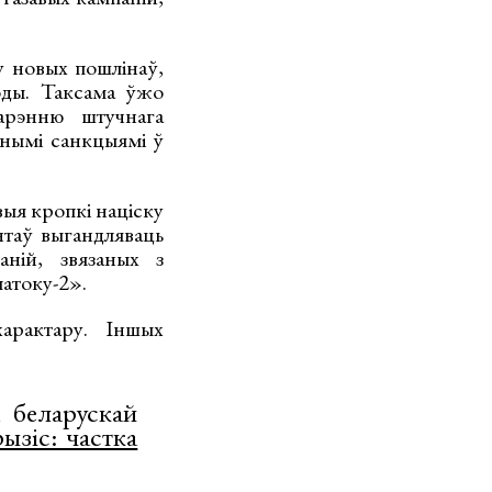
у новых пошлінаў,
оды. Таксама ўжо
арэнню штучнага
нымі санкцыямі ў
выя кропкі націску
таў выгандляваць
ній, звязаных з
атоку-2».
арактару. Іншых
а беларускай
ызіс: частка