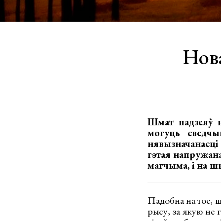
Нов
Шмат падзеяў н
могуць сведчы
нявызначанасці
гэтая напружана
магчыма, і на ш
Падобна на тое, 
рысу, за якую не 