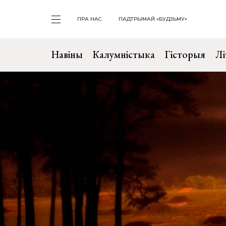
ПРА НАС
ПАДТРЫМАЙ «БУДЗЬМУ»
Навіны
Калумністыка
Гісторыя
Лі