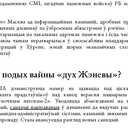
ведамленнях СМІ, загадчык памежных войскаў РБ на
што Масква ад інфармацыйных кампаній, дробных пр
ычных дзеянняў па ўзброеным абвастрэнні ў рэгіёне. 
ітарызацыя на лакальных адрэзках памежжа і ёсць час
такім чынам ператварылася ў своеасаблівы плацдар
перацый у Еўропе, зонай шэрых эканамічных схе
нтаў.
ь подых вайны «дух Жэневы»?
А дэманструюць намер не здавацца пад ціска
лата прадстаўнікоў пад канец верасня пашырыла
ночным патокам-2». Уводзяцца абмежаванні на п
цый,
санкцыі накіраваныя
ў дачыненні да вядучых расі
мандна-адміністратыўнай сістэмы, кампаній звязаных
проваду. Стала анансуецца разгляд новых санкцый.