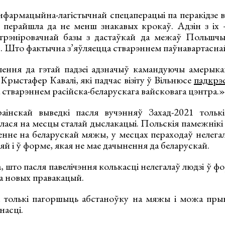
нфармацыйна-лагістычнай спецаперацыі па перакідзе 
 перайшла да не менш знакавых крокаў. Адзін з іх
трэніровачнай базы з дастаўкай да межаў Польшчы 
. Што фактычна з’яўляецца стварэннем паўнавартаснай
лення да гэтай падзеі адзначыў камандуючы амерыка
рыстафер Кавалі, які падчас візіту ў Вільнюсе
падкрэ
 стварэннем расійска-беларускага вайсковага цэнтра.»
інскай выведкі пасля вучэнняў Захад-2021 толькі 
лася на месцы сталай дыслакацыі. Польскія памежнікі
ленне на беларускай мяжы, у месцах пераходаў нелега
яй і ў форме, якая не мае дачынення да беларускай.
 што пасля павелічэння колькасці нелегалаў людзі ў ф
а новых правакацый.
 толькі пагоршыць абстаноўку на мяжы і можа прыв
асці.