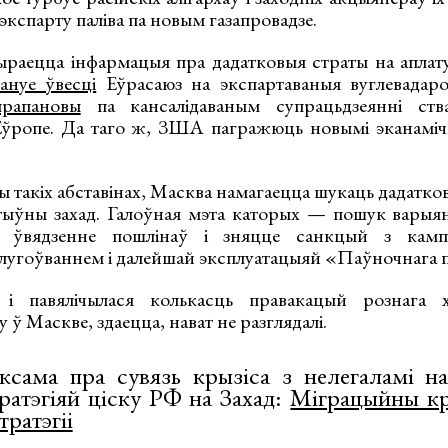
кспарту паліва па новым газапровадзе.
ыраецца інфармацыя пра дадатковыя страты на аплат
ануе ўвесці
Еўрасаюз на экспартаваныя вуглевадар
прапановы
па кансалідаваным супрацьдзеянні ств
Еўропе. Да таго ж, ЗША пагражюць новымі эканаміч
ы такіх абставінах, Масква намагаецца шукаць дадатко
ыўны захад. Галоўная мэта каторых — пошук варыян
а ўвядзенне пошлінаў і зняцце санкцый з кампа
слугоўваннем і далейшай эксплуатацыяй «Паўночнага п
і павялічылася колькасць правакацый рознага х
 ў Маскве, здаецца, нават не разглядалі.
ксама пра сувязь крызіса з нелегаламі н
ратэгіяй ціску РФ на Захад:
Міграцыйны кр
тратэгіі