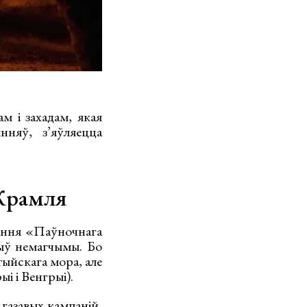
 і захадам, якая
нняў, з’яўляецца
Крамля
ання «Паўночнага
быў немагчымы. Бо
тыйскага мора, але
ыі і Венгрыі).
 газавых кампаній,