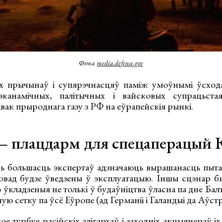
Фота
media.defense.gov
 прычынаў і супярэчнасцяў паміж умоўнымі ўсходам
канамічных, палітычных і вайсковых супрацьстая
вак прыроднага газу з РФ на еўрапейскія рынкі.
— плацдарм для спецаперацый 
ь большасць экспертаў адзначаюць вырашанасць пыт
ровад будзе ўведзены ў эксплуатацыю. Іншы сцэнар 
о ўкладзеныя не толькі ў будаўніцтва ўласна па дне Бал
ную сетку па ўсё Еўропе (ад Германіі і Галандыі да Аўстр
ое турбуе расійскіх алігархаў і заходніх акцыянераў іх