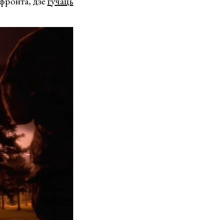
 фронта, дзе
гучаць