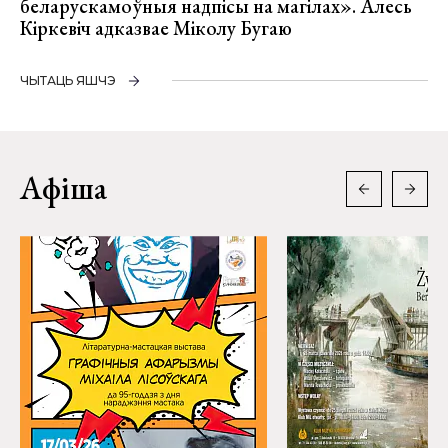
беларускамоўныя надпісы на магілах». Алесь
Кіркевіч адказвае Міколу Бугаю
ЧЫТАЦЬ ЯШЧЭ
Афіша