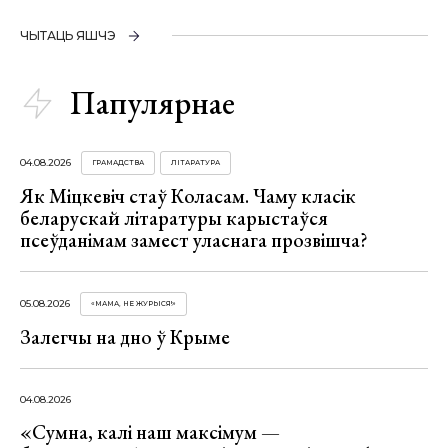
ЧЫТАЦЬ ЯШЧЭ
Папулярнае
04.08.2026
ГРАМАДСТВА
ЛІТАРАТУРА
Як Міцкевіч стаў Коласам. Чаму класік
беларускай літаратуры карыстаўся
псеўданімам замест уласнага прозвішча?
05.08.2026
«МАМА, НЕ ЖУРЫСЯ!»
Залегчы на дно ў Крыме
04.08.2026
«Сумна, калі наш максімум —