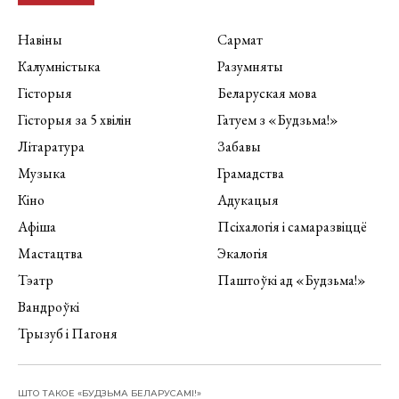
Навіны
Сармат
Калумністыка
Разумняты
Гісторыя
Беларуская мова
Гісторыя за 5 хвілін
Гатуем з «Будзьма!»
Літаратура
Забавы
Музыка
Грамадства
Кіно
Адукацыя
Афіша
Псіхалогія і самаразвіццё
Мастацтва
Экалогія
Тэатр
Паштоўкі ад «Будзьма!»
Вандроўкі
Трызуб і Пагоня
ШТО ТАКОЕ «БУДЗЬМА БЕЛАРУСАМІ!»