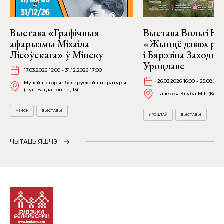
Выстава «Графічныя
Выстава Вольгі На
афарызмы Міхаіла
«Жыццё дзвюх рэк
Лісоўскага» ў Мінску
і Бярэзіна Заходня
Уроцлаве
17.03.2026 16:00 - 31.12.2026 17:00
26.03.2026 16:00 - 25.08.202
Музей гісторыі беларускай літаратуры
(вул. Багдановіча, 13)
Галерэя Клуба MiL (Kościu
МІНСК
ВЫСТАВЫ
УРОЦЛАЎ
ВЫСТАВЫ
ЧЫТАЦЬ ЯШЧЭ