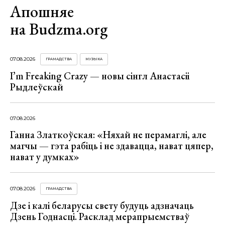
Апошняе
на Budzma.org
07.08.2026
ГРАМАДСТВА
МУЗЫКА
I’m Freaking Crazy — новы сінгл Анастасіі
Рыдлеўскай
07.08.2026
Ганна Златкоўская: «Няхай не перамаглі, але
магчы — гэта рабіць і не здавацца, нават цяпер,
нават у думках»
07.08.2026
ГРАМАДСТВА
Дзе і калі беларусы свету будуць адзначаць
Дзень Годнасці. Расклад мерапрыемстваў