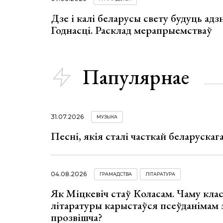
Дзе і калі беларусы свету будуць ад
Годнасці. Расклад мерапрыемстваў
Папулярнае
31.07.2026
МУЗЫКА
Песні, якія сталі часткай беларуска
04.08.2026
ГРАМАДСТВА
ЛІТАРАТУРА
Як Міцкевіч стаў Коласам. Чаму клас
літаратуры карыстаўся псеўданімам 
прозвішча?