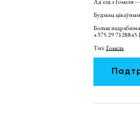
Ад’езд з Гомеля – 
Будзьма цікаўнымі
Больш падрабязна
+375 29 7128845
Тэгі:
Гомель