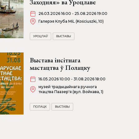
Заходняя» ва Уроцлаве
26.03.2026 16:00 - 25.08.2026 19:00
Галерэя Клуба MiL (Kościuszki, 10)
УРОЦЛАЎ
ВЫСТАВЫ
Выстава інсітнага
мастацтва ў Полацку
16.05.2026 10:00 - 31.08.2026 18:00
музей традыцыйнага ручнога
ткацтва Паазер'я (вул. Войкава, 1)
ПОЛАЦК
ВЫСТАВЫ