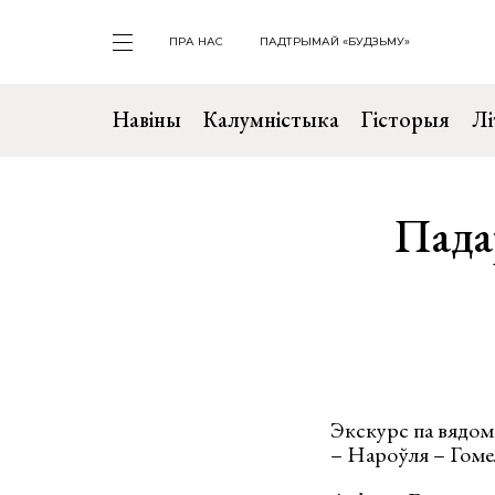
ПРА НАС
ПАДТРЫМАЙ «БУДЗЬМУ»
Навіны
Калумністыка
Гісторыя
Лі
Пада
Экскурс па вядом
– Нароўля – Гомел