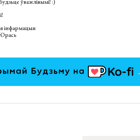
будзьце ўважлівымі! :)
!
я інфармацыя:
 Юрась