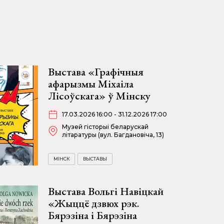
Выстава «Графічныя
афарызмы Міхаіла
Лісоўскага» ў Мінску
17.03.2026 16:00 - 31.12.2026 17:00
Музей гісторыі беларускай
літаратуры (вул. Багдановіча, 13)
МІНСК
ВЫСТАВЫ
Выстава Вольгі Навіцкай
«Жыццё дзвюх рэк.
Бярэзіна і Бярэзіна