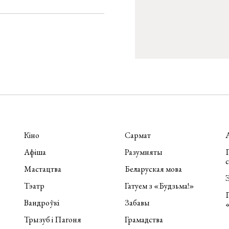
Кіно
Сармат
Афіша
Разумняты
П
Мастацтва
Беларуская мова
Э
Тэатр
Гатуем з «Будзьма!»
Вандроўкі
Забавы
Трызуб і Пагоня
Грамадства