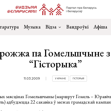
таратура
Музыка
Відэа
Вандроўкі
Афіша
рожжа па Гомельшчыне 
“Гісторыка”
11.03.2009
У КРАІНЕ
ГІСТОРЫЯ
ых мясцінах Гомельшчыны (маршрут Гомель – Юравіч
ь) адбудзецца 22 сакавіка ў межах грамадскай кампані