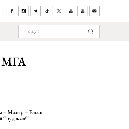
з МГА
ы – Мазыр – Ельск
і “Будзьма!”.