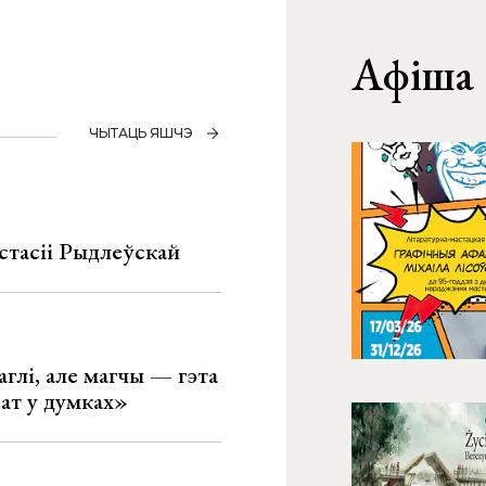
Афіша
ЧЫТАЦЬ ЯШЧЭ
стасіі Рыдлеўскай
глі, але магчы — гэта
ват у думках»