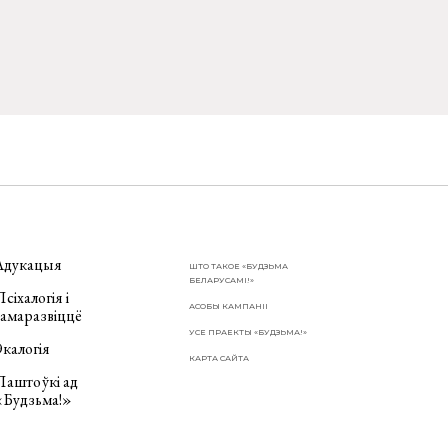
Адукацыя
ШТО ТАКОЕ «БУДЗЬМА
БЕЛАРУСАМІ!»
сіхалогія і
АСОБЫ КАМПАНІІ
самаразвіццё
УСЕ ПРАЕКТЫ «БУДЗЬМА!»
калогія
КАРТА САЙТА
Паштоўкі ад
«Будзьма!»