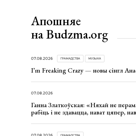
Апошняе
на Budzma.org
07.08.2026
ГРАМАДСТВА
МУЗЫКА
I’m Freaking Crazy — новы сінгл Ана
07.08.2026
Ганна Златкоўская: «Няхай не перама
рабіць і не здавацца, нават цяпер, на
07.08.2026
ГРАМАДСТВА