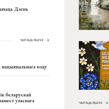
значаць Дзень
ЧЫТАЦЬ ЯШЧЭ
га нацыянальнага коду
ік беларускай
замест уласнага
ЧЫТАЦЬ ЯШЧЭ