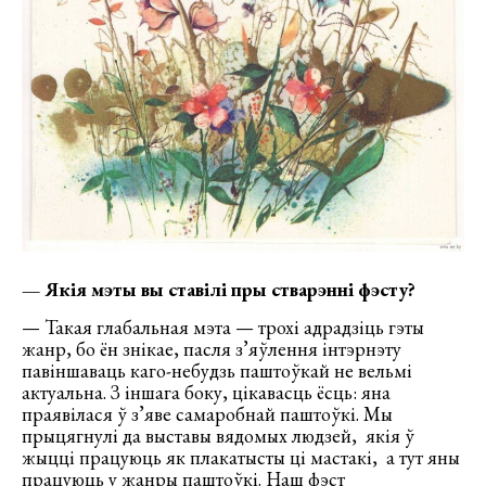
— Якія мэты вы ставілі пры стварэнні фэсту?
— Такая глабальная мэта — трохі адрадзіць гэты
жанр, бо ён знікае, пасля з’яўлення інтэрнэту
павіншаваць каго-небудзь паштоўкай не вельмі
актуальна. З іншага боку, цікавасць ёсць: яна
праявілася ў з’яве самаробнай паштоўкі. Мы
прыцягнулі да выставы вядомых людзей, якія ў
жыцці працуюць як плакатысты ці мастакі, а тут яны
працуюць у жанры паштоўкі. Наш фэст