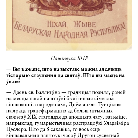
Паштоўка БНР
— Вы кажаце, што на выставе можна адсачыць
гісторыю стаўлення да святаў. Што вы маеце на
ўвазе?
— Дзень св. Валянціна — традыцыя позняя, раней
на месцы такой паштоўкі былі іншыя сімвалы:
віншаванні з народзінамі, Днём анёла. Тут цікава
назіраць трансфармацыю ад больш інтымных
сюжэтаў ХІХ стагоддзя да апошняга часу, вазьміце,
напрыклад, гумарыстычныя распрацоўкі Уладзіміра
Цэслера. Што да 8 сакавіка, то вось ёсць
віншавальныя паштоўкі часоў Другой сусветнай