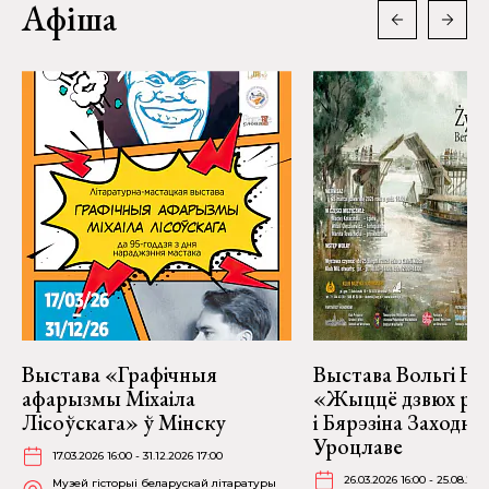
Афіша
Выстава «Графічныя
Выстава Вольгі На
афарызмы Міхаіла
«Жыццё дзвюх рэк
Лісоўскага» ў Мінску
і Бярэзіна Заходня
Уроцлаве
17.03.2026 16:00 - 31.12.2026 17:00
26.03.2026 16:00 - 25.08.202
Музей гісторыі беларускай літаратуры