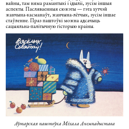
вайны, там няма рамантыкі і ідыліі, зусім іншыя
аспекты. Пасляваенныя сюжэты — гэта хутчэй
жанчына-касманаўт, жанчына-лётчык, зусім іншае
стаўленне. Праз паштоўкі можна адсачыць
сацыяльна-палітычную гісторыю краіны.
Аўтарская паштоўка Міхала Анемпадыстава