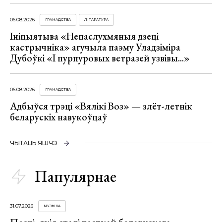
06.08.2026
ГРАМАДСТВА
ЛІТАРАТУРА
Ініцыятыва «Непаслухмяныя дзеці
кастрычніка» агучыла паэму Уладзіміра
Дубоўкі «І пурпуровых ветразей узвівы...»
06.08.2026
ГРАМАДСТВА
Адбыўся трэці «Вялікі Воз» — злёт-летнік
беларускіх навукоўцаў
ЧЫТАЦЬ ЯШЧЭ
Папулярнае
31.07.2026
МУЗЫКА