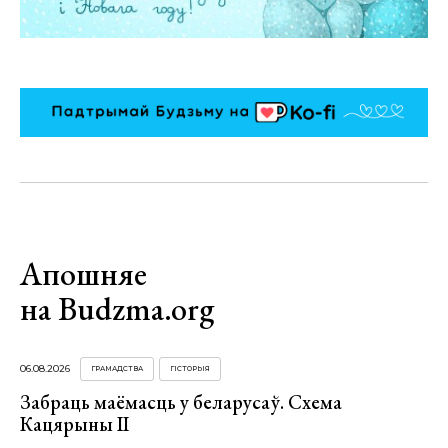
Апошняе
на Budzma.org
06.08.2026
ГРАМАДСТВА
ГІСТОРЫЯ
Забраць маёмасць у беларусаў. Схема
Кацярыны ІІ