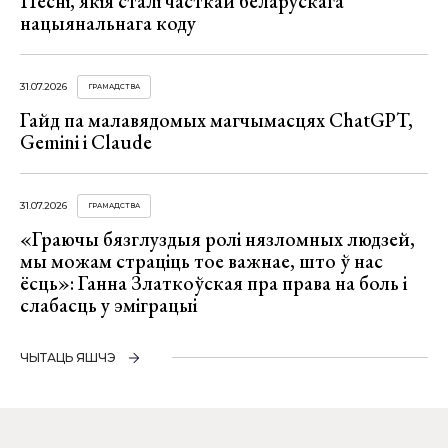
Песні, якія сталі часткай беларускага
нацыянальнага коду
31.07.2026
ГРАМАДСТВА
Гайд па малавядомых магчымасцях ChatGPT,
Gemini і Claude
31.07.2026
ГРАМАДСТВА
«Граючы бязглуздыя ролі нязломных людзей,
мы можам страціць тое важнае, што ў нас
ёсць»: Ганна Златкоўская пра права на боль і
слабасць у эміграцыі
ЧЫТАЦЬ ЯШЧЭ