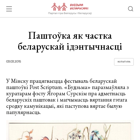
Паштоўка як частка
беларускай ідэнтычнасці
03.03.2015
КУЛЬТУРА
У Мінску працягваецца фестываль беларускай
паштоўкі Post Scriptum. «Будзьма» паразмаўляла з
куратарам фэсту Ягорам Сурскім пра адметнасць
беларускіх паштовак і магчымасць вяртання гэтага
сродку камунікацыі, які паступова вяртае былую
папулярнасць.