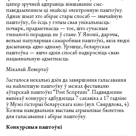
цяпер зручней адправіць віншаванне смс-
паведамленнем ці знайсці электронную паштоўку.
Аднак шмат хто абірае стары спосаб — звычайную
паштоўку, бо ёсць у гэтым свая унікальнасць:
почырк, прадметнасць — тое, што сучасныя
тэхналогіі перадаць не ў стане. У Японіі, дарэчы,
вельмі папулярныя самаробныя паштоўкі, якія людзі
дасылаюць адно аднаму. Урэшце, беларуская
паштоўка — яшчэ адзін спосаб падкрэсліць сваю
нацыянальную адметнасць.
Мікалай Левертаў
Засталося некалькі дзён да завяршэння галасавання
на найлепшую паштоўку ў межах фестывалю
аўтарскай паштоўкі “Post Scriptum”. Падвядзенне
вынікаў конкурсу адбудзецца 7 сакавіка а 17 гадзіне
ў Музеі гісторыі беларускага кіно (вул. Свярдлова, 4).
Кожны наведвальнік выставы атрымлівае бюлетэнь
для галасавання і абірае паштоўку.
Конкурсныя паштоўкі