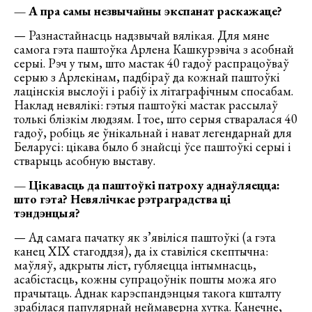
— А пра самы незвычайны экспанат раскажаце?
— Разнастайнасць надзвычай вялікая. Для мяне
самога гэта паштоўка Арлена Кашкурэвіча з асобнай
серыі. Рэч у тым, што мастак 40 гадоў распрацоўваў
серыю з Арлекінам, падбіраў да кожнай паштоўкі
лацінскія выслоўі і рабіў іх літаграфічным спосабам.
Наклад невялікі: гэтыя паштоўкі мастак рассылаў
толькі блізкім людзям. І тое, што серыя стваралася 40
гадоў, робіць яе ўнікальнай і нават легендарнай для
Беларусі: цікава было б знайсці ўсе паштоўкі серыі і
стварыць асобную выставу.
— Цікавасць да паштоўкі патроху аднаўляецца:
што гэта? Невялічкае рэтраградства ці
тэндэнцыя?
— Ад самага пачатку як з’явіліся паштоўкі (а гэта
канец ХІХ стагоддзя), да іх ставіліся скептычна:
маўляў, адкрыты ліст, губляецца інтымнасць,
асабістасць, кожны супрацоўнік пошты можа яго
прачытаць. Аднак карэспандэнцыя такога кшталту
зрабілася папулярнай неймаверна хутка. Канечне,