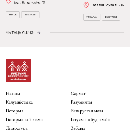
(вул. Багдановіча, 13)
Галерэя Клуба MiL (Kościu
МІНСК
ВЫСТАВЫ
УРОЦЛАЎ
ВЫСТАВЫ
ЧЫТАЦЬ ЯШЧЭ
Навіны
Сармат
Калумністыка
Разумняты
Гісторыя
Беларуская мова
Гісторыя за 5 хвілін
Гатуем з «Будзьма!»
Літаратура
Забавы