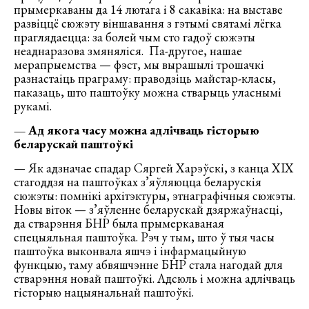
прымеркаваны да 14 лютага і 8 сакавіка: на выставе
развіццё сюжэту віншавання з гэтымі святамі лёгка
праглядаецца: за болей чым сто гадоў сюжэты
неаднаразова змяняліся. Па-другое, нашае
мерапрыемства — фэст, мы вырашылі трошачкі
разнастаіць праграму: праводзіць майстар-класы,
паказаць, што паштоўку можна стварыць уласнымі
рукамі.
— Ад якога часу можна адлічваць гісторыю
беларускай паштоўкі
— Як адзначае спадар Сяргей Харэўскі, з канца ХІХ
стагоддзя на паштоўках з’яўляюцца беларускія
сюжэты: помнікі архітэктуры, этнаграфічныя сюжэты.
Новы віток — з’яўленне беларускай дзяржаўнасці,
да стварэння БНР была прымеркаваная
спецыяльная паштоўка. Рэч у тым, што ў тыя часы
паштоўка выконвала яшчэ і інфармацыйную
функцыю, таму абвяшчэнне БНР стала нагодай для
стварэння новай паштоўкі. Адсюль і можна адлічваць
гісторыю нацыянальнай паштоўкі.