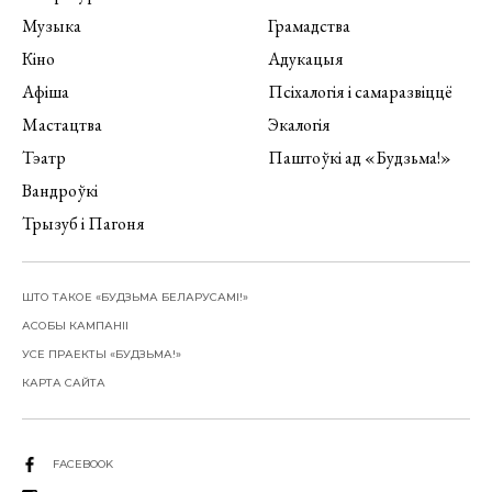
Музыка
Грамадства
Кіно
Адукацыя
Афіша
Псіхалогія і самаразвіццё
Мастацтва
Экалогія
Тэатр
Паштоўкі ад «Будзьма!»
Вандроўкі
Трызуб і Пагоня
ШТО ТАКОЕ «БУДЗЬМА БЕЛАРУСАМІ!»
АСОБЫ КАМПАНІІ
УСЕ ПРАЕКТЫ «БУДЗЬМА!»
КАРТА САЙТА
FACEBOOK