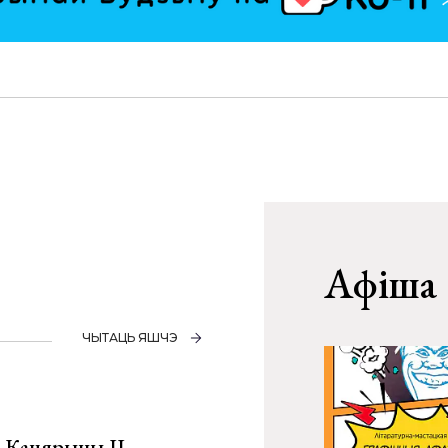
Афіша
ЧЫТАЦЬ ЯШЧЭ
а Кацярыны ІІ