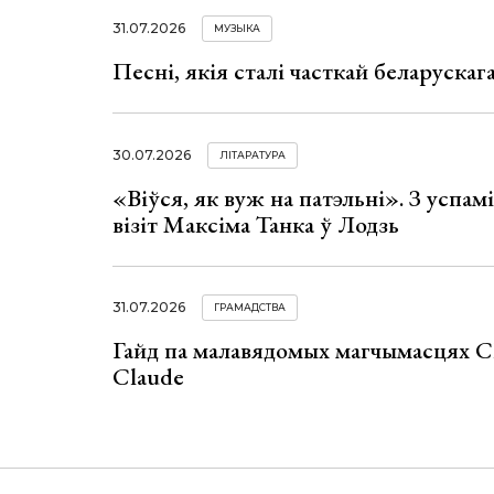
31.07.2026
МУЗЫКА
Песні, якія сталі часткай беларуска
30.07.2026
ЛІТАРАТУРА
«Віўся, як вуж на патэльні». З успа
візіт Максіма Танка ў Лодзь
31.07.2026
ГРАМАДСТВА
Гайд па малавядомых магчымасцях C
Claude