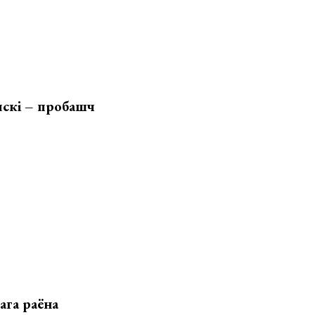
пскі – пробашч
ага раёна