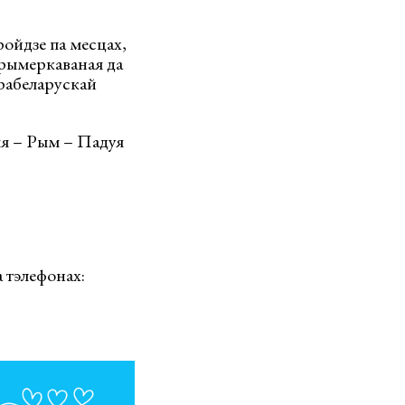
ройдзе па месцах,
рымеркаваная да
арабеларускай
ыя – Рым – Падуя
а тэлефонах: