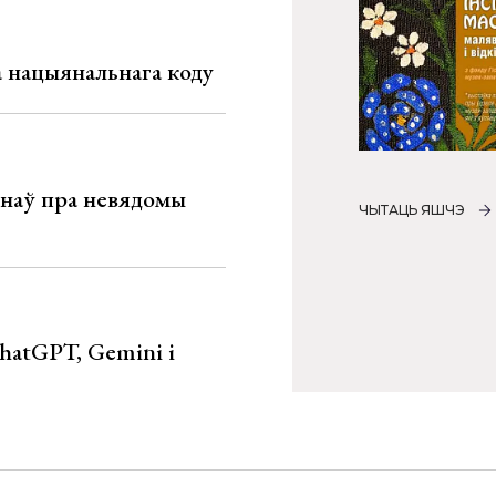
га нацыянальнага коду
мінаў пра невядомы
ЧЫТАЦЬ ЯШЧЭ
hatGPT, Gemini і