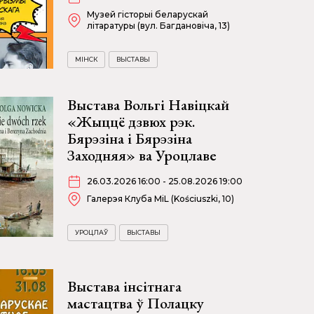
Музей гісторыі беларускай
літаратуры (вул. Багдановіча, 13)
МІНСК
ВЫСТАВЫ
Выстава Вольгі Навіцкай
«Жыццё дзвюх рэк.
Бярэзіна і Бярэзіна
Заходняя» ва Уроцлаве
26.03.2026 16:00 - 25.08.2026 19:00
Галерэя Клуба MiL (Kościuszki, 10)
УРОЦЛАЎ
ВЫСТАВЫ
Выстава інсітнага
мастацтва ў Полацку