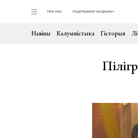
ПРА НАС
ПАДТРЫМАЙ «БУДЗЬМУ»
Навіны
Калумністыка
Гісторыя
Лі
Піліг