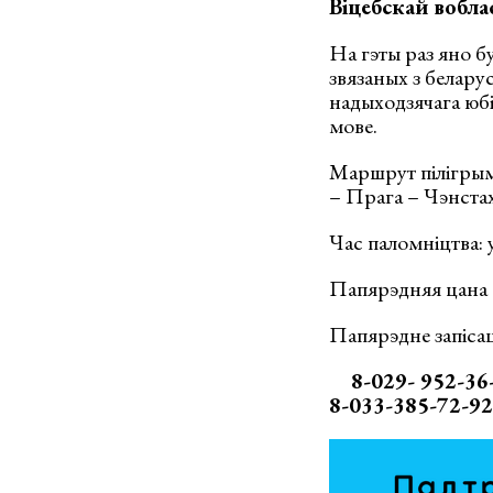
Віцебскай вобла
На гэты раз яно б
звязаных з белар
надыходзячага юбі
мове.
Маршрут пілігрым
– Прага – Чэнстах
Час паломніцтва: у
Папярэдняя цана 
Папярэдне запісац
8-029- 952-36
8-033-385-72-9