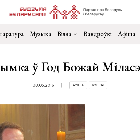
таратура
Музыка
Відэа
Вандроўкі
Афіша
рымка ў Год Божай Міласэ
30.05.2016
АФІША
РЭЛІГІЯ