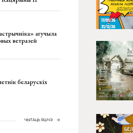
астрычніка» агучыла
овых ветразей
летнік беларускіх
ЧЫТАЦЬ ЯШЧЭ