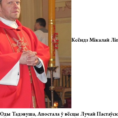
Ксёндз Мікалай Лі
 Юды Тадэвуша, Апостала ў вёсцы Лучай Пастаўск