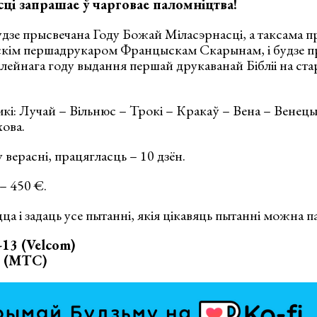
сці запрашае ў чарговае паломніцтва!
удзе прысвечана Году Божай Міласэрнасці, а таксама п
ускім першадрукаром Францыскам Скарынам, і будзе п
лейнага году выдання першай друкаванай Бібліі на ст
кі: Лучай – Вільнюс – Трокі – Кракаў – Вена – Венец
ова.
 верасні, працягласць – 10 дзён.
– 450 €.
ца і задаць усе пытанні, якія цікавяць пытанні можна п
-13 (Velcom)
2 (МТС)