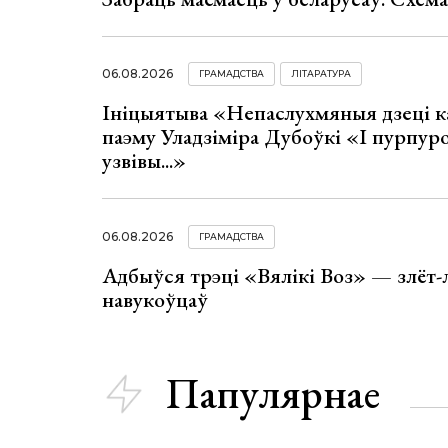
06.08.2026
ГРАМАДСТВА
ЛІТАРАТУРА
Ініцыятыва «Непаслухмяныя дзеці к
паэму Уладзіміра Дубоўкі «І пурпур
узвівы...»
06.08.2026
ГРАМАДСТВА
Адбыўся трэці «Вялікі Воз» — злёт-
навукоўцаў
Папулярнае