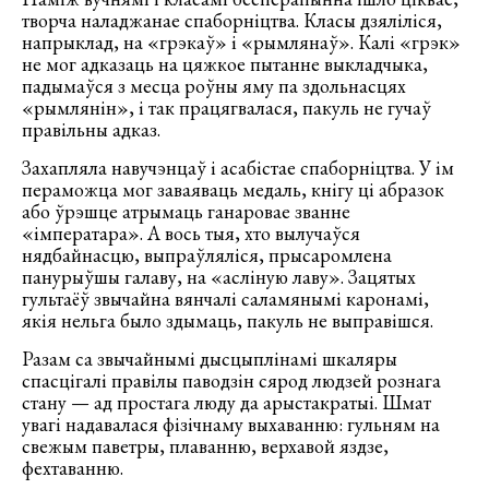
творча наладжанае спаборніцтва. Класы дзяліліся,
напрыклад, на «грэкаў» і «рымлянаў». Калі «грэк»
не мог адказаць на цяжкое пытанне выкладчыка,
падымаўся з месца роўны яму па здольнасцях
«рымлянін», і так працягвалася, пакуль не гучаў
правільны адказ.
Захапляла навучэнцаў і асабістае спаборніцтва. У ім
пераможца мог заваяваць медаль, кнігу ці абразок
або ўрэшце атрымаць ганаровае званне
«імператара». А вось тыя, хто вылучаўся
нядбайнасцю, выпраўляліся, прысаромлена
панурыўшы галаву, на «асліную лаву». Зацятых
гультаёў звычайна вянчалі саламянымі каронамі,
якія нельга было здымаць, пакуль не выправішся.
Разам са звычайнымі дысцыплінамі шкаляры
спасцігалі правілы паводзін сярод людзей рознага
стану — ад простага люду да арыстакратыі. Шмат
увагі надавалася фізічнаму выхаванню: гульням на
свежым паветры, плаванню, верхавой яздзе,
фехтаванню.