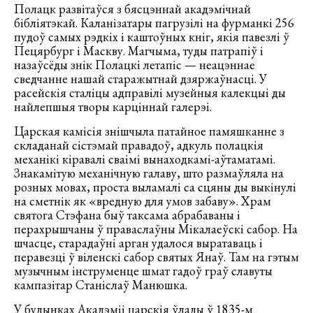
Полацк развітаўся з бясцэннай акадэмічнай
бібліятэкай. Каланізатары пагрузілі на фурманкі 256
пудоў самых рэдкіх і каштоўных кніг, якія павезлі ў
Пецярбург і Маскву. Магчыма, туды патрапіў і
назаўсёды знік Полацкі летапіс — неацэннае
сведчанне нашай старажытнай дзяржаўнасці. У
расейскія сталіцы адправілі музейныя калекцыі ды
найлепшыя творы карціннай галерэі.
Царская камісія знішчыла патайное памяшканне з
складанай сістэмай правадоў, адкуль полацкія
механікі кіравалі сваімі вынаходкамі-аўтаматамі.
Знакамітую механічную галаву, што размаўляла на
розных мовах, проста выламалі са сцяны ды выкінулі
на сметнік як «вредную для умов забаву». Храм
святога Стэфана быў таксама абрабаваны і
перахрышчаны ў праваслаўны Мікалаеўскі сабор. На
шчасце, старадаўні арган удалося выратаваць і
перавезці ў віленскі сабор святых Янаў. Там на гэтым
музычным інструменце шмат гадоў граў славуты
кампазітар Станіслаў Манюшка.
У будынках Акадэміі царскія ўлады ў 1835-м