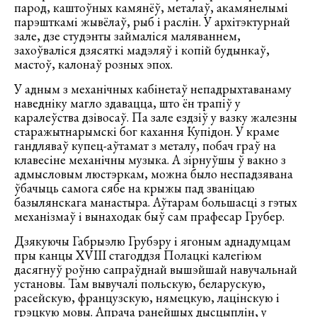
парод, каштоўных камянёў, металаў, акамянелымі
парэшткамі жывёлаў, рыб і раслін. У архітэктурнай
зале, дзе студэнты займаліся маляваннем,
захоўваліся дзясяткі мадэляў і копій будынкаў,
мастоў, калонаў розных эпох.
У адным з механічных кабінетаў непадрыхтаванаму
наведніку магло здавацца, што ён трапіў у
каралеўства дзівосаў. Па зале ездзіў у вазку жалезны
старажытнарымскі бог кахання Купідон. У краме
гандляваў купец-аўтамат з металу, побач граў на
клавесіне механічны музыка. А зірнуўшы ў вакно з
адмысловым люстэркам, можна было неспадзявана
ўбачыць самога сябе на крыжы пад званіцаю
базылянскага манастыра. Аўтарам большасці з гэтых
механізмаў і вынаходак быў сам прафесар Грубер.
Дзякуючы Габрыэлю Грубэру і ягоным аднадумцам
пры канцы ХVІІІ стагоддзя Полацкі калегіюм
дасягнуў роўню сапраўднай вышэйшай навучальнай
установы. Там вывучалі польскую, беларускую,
расейскую, французскую, нямецкую, лацінскую і
грэцкую мовы. Апрача ранейшых дысцыплін, у