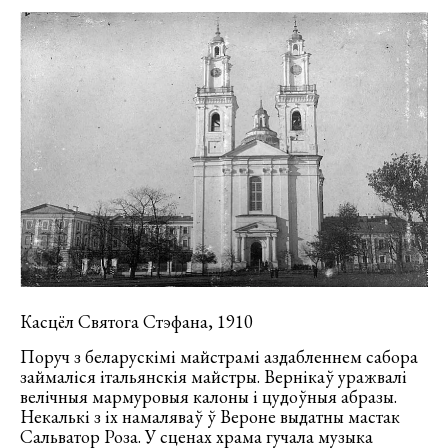
Касцёл Святога Стэфана, 1910
Поруч з беларускімі майстрамі аздабленнем сабора
займаліся італьянскія майстры. Вернікаў уражвалі
велічныя мармуровыя калоны і цудоўныя абразы.
Некалькі з іх намаляваў ў Вероне выдатны мастак
Сальватор Роза. У сценах храма гучала музыка