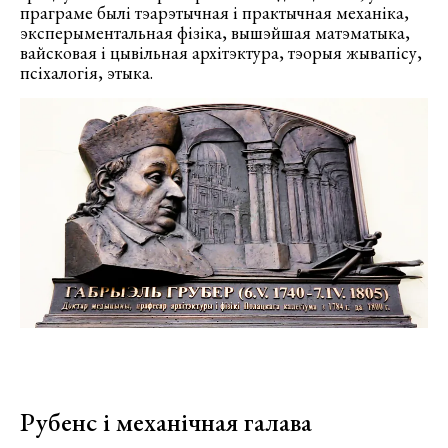
праграме былі тэарэтычная і практычная механіка,
эксперыментальная фізіка, вышэйшая матэматыка,
вайсковая і цывільная архітэктура, тэорыя жывапісу,
псіхалогія, этыка.
Рубенс і механічная галава