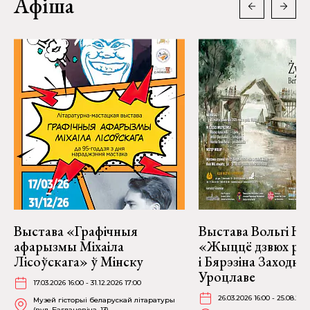
Афіша
Выстава «Графічныя
Выстава Вольгі На
афарызмы Міхаіла
«Жыццё дзвюх рэк
Лісоўскага» ў Мінску
і Бярэзіна Заходня
Уроцлаве
17.03.2026 16:00 - 31.12.2026 17:00
26.03.2026 16:00 - 25.08.202
Музей гісторыі беларускай літаратуры
(вул. Багдановіча, 13)