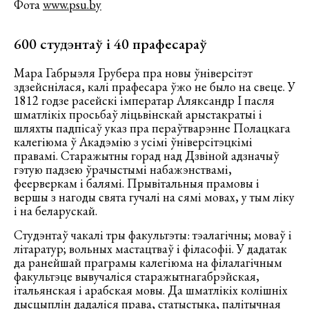
Фота
www.psu.by
600 студэнтаў і 40 прафесараў
Мара Габрыэля Грубера пра новы ўніверсітэт
здзейснілася, калі прафесара ўжо не было на свеце. У
1812 годзе расейскі імператар Аляксандр І пасля
шматлікіх просьбаў ліцьвінскай арыстакратыі і
шляхты падпісаў указ пра пераўтварэнне Полацкага
калегіюма ў Акадэмію з усімі ўніверсітэцкімі
правамі. Старажытны горад над Дзвіной адзначыў
гэтую падзею ўрачыстымі набажэнствамі,
феерверкам і балямі. Прывітальныя прамовы і
вершы з нагоды свята гучалі на сямі мовах, у тым ліку
і на беларускай.
Студэнтаў чакалі тры факультэты: тэалагічны; моваў і
літаратур; вольных мастацтваў і філасофіі. У дадатак
да ранейшай праграмы калегіюма на філалагічным
факультэце вывучаліся старажытнагабрэйская,
італьянская і арабская мовы. Да шматлікіх колішніх
дысцыплін дадаліся права, статыстыка, палітычная