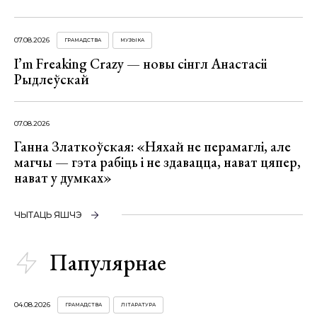
07.08.2026
ГРАМАДСТВА
МУЗЫКА
I’m Freaking Crazy — новы сінгл Анастасіі
Рыдлеўскай
07.08.2026
Ганна Златкоўская: «Няхай не перамаглі, але
магчы — гэта рабіць і не здавацца, нават цяпер,
нават у думках»
ЧЫТАЦЬ ЯШЧЭ
Папулярнае
04.08.2026
ГРАМАДСТВА
ЛІТАРАТУРА