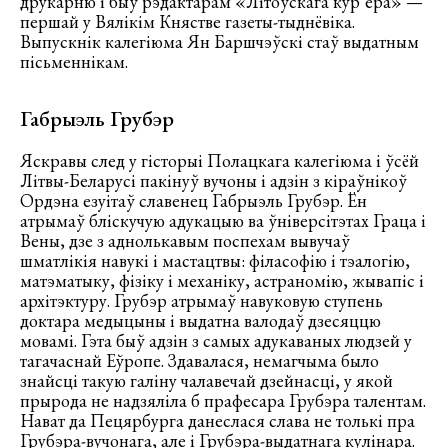
друкарню і быў рэдактарам «Літоўскага кур’ера» —
першай у Вялікім Княстве газеты-тыднёвіка.
Выпускнік калегіюма Ян Баршчэўскі стаў выдатным
пісьменнікам.
Габрыэль Грубэр
Яскравы след у гісторыі Полацкага калегіюма і ўсёй
Літвы-Беларусі пакінуў вучоны і адзін з кіраўнікоў
Ордэна езуітаў славенец Габрыэль Грубэр. Ён
атрымаў бліскучую адукацыю ва ўніверсітэтах Граца і
Вены, дзе з аднолькавым поспехам вывучаў
шматлікія навукі і мастацтвы: філасофію і тэалогію,
матэматыку, фізіку і механіку, астраномію, жывапіс і
архітэктуру. Грубэр атрымаў навуковую ступень
доктара медыцыны і выдатна валодаў дзесяццю
мовамі. Гэта быў адзін з самых адукаваных людзей у
тагачаснай Еўропе. Здавалася, немагчыма было
знайсці такую галіну чалавечай дзейнасці, у якой
прырода не надзяліла б прафесара Грубэра талентам.
Нават да Пецярбурга данеслася слава не толькі пра
Грубэра-вучонага, але і Грубэра-выдатнага кулінара.