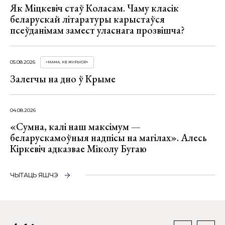
Як Міцкевіч стаў Коласам. Чаму класік
беларускай літаратуры карыстаўся
псеўданімам замест уласнага прозвішча?
05.08.2026
«МАМА, НЕ ЖУРЫСЯ!»
Залегчы на дно ў Крыме
04.08.2026
«Сумна, калі наш максімум —
беларускамоўныя надпісы на магілах». Алесь
Кіркевіч адказвае Міколу Бугаю
ЧЫТАЦЬ ЯШЧЭ