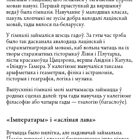
моваю навукі. Першай прыступкай да вяршыняў
ведаў была гімназія. Навучанне ў малодшых класах,
пакуль хлопчыкі не зусім добра валодалі лацінскай
мовай, тады вялося па-беларуску.
У гімназіі займаліся шэсць гадоў. За гэты час трэба
было так дасканала авалодаць лацінскай і
старажытнагрэцкай мовамі, каб вольна чытаць на іх
творы старажытных гісторыкаў Лівія і Плутарха,
лісты красамоўца Цыцэрона, вершы Авідзія і Катула,
«Іліяду» Гамера. У калегіюме вывучаліся таксама
арыфметыка і геаметрыя, фізіка і астраномія,
гісторыя і геаграфія, логіка і музыка.
Выпускнікі гімназіі мелі магчымасць займацца ў
родных сценах далей: тры гады вывучаць у калегіюме
філасофію або чатыры гады — тэалогію (багаслоўе).
«Імператары» і «асліная лава»
Вучыцца было нялёгка, але надзвычай займальна.
Паміж вучнямі і класамі бесперапынна ішло ціквае,