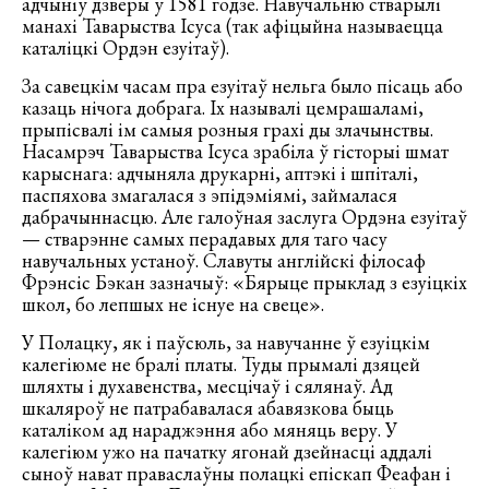
адчыніў дзверы ў 1581 годзе. Навучальню стварылі
манахі Таварыства Ісуса (так афіцыйна называецца
каталіцкі Ордэн езуітаў).
За савецкім часам пра езуітаў нельга было пісаць або
казаць нічога добрага. Іх называлі цемрашаламі,
прыпісвалі ім самыя розныя грахі ды злачынствы.
Насамрэч Таварыства Ісуса зрабіла ў гісторыі шмат
карыснага: адчыняла друкарні, аптэкі і шпіталі,
паспяхова змагалася з эпідэміямі, займалася
дабрачыннасцю. Але галоўная заслуга Ордэна езуітаў
— стварэнне самых перадавых для таго часу
навучальных устаноў. Славуты англійскі філосаф
Фрэнсіс Бэкан зазначыў: «Бярыце прыклад з езуіцкіх
школ, бо лепшых не існуе на свеце».
У Полацку, як і паўсюль, за навучанне ў езуіцкім
калегіюме не бралі платы. Туды прымалі дзяцей
шляхты і духавенства, месцічаў і сялянаў. Ад
шкаляроў не патрабавалася абавязкова быць
каталіком ад нараджэння або мяняць веру. У
калегіюм ужо на пачатку ягонай дзейнасці аддалі
сыноў нават праваслаўны полацкі епіскап Феафан і