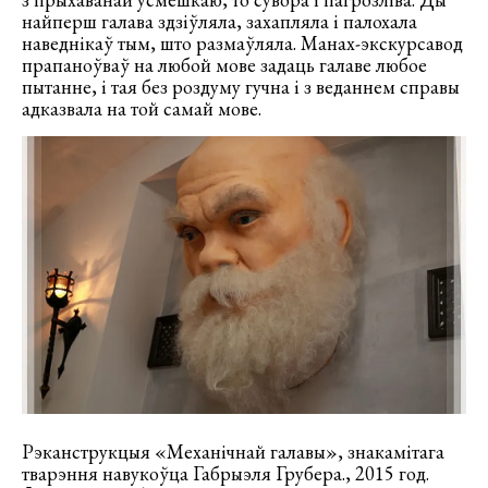
найперш галава здзіўляла, захапляла і палохала
наведнікаў тым, што размаўляла. Манах-экскурсавод
прапаноўваў на любой мове задаць галаве любое
пытанне, і тая без роздуму гучна і з веданнем справы
адказвала на той самай мове.
Рэканструкцыя «Механічнай галавы», знакамітага
тварэння навукоўца Габрыэля Грубера., 2015 год.