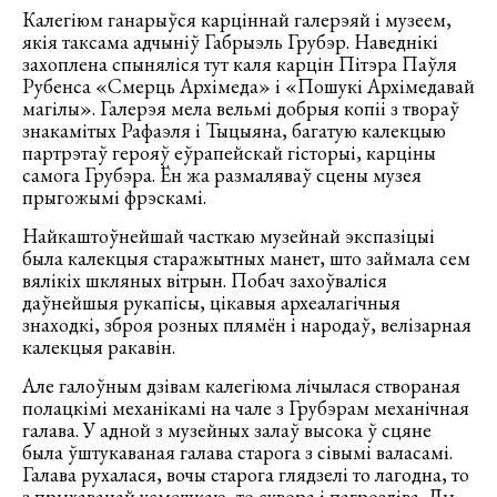
Калегіюм ганарыўся карціннай галерэяй і музеем,
якія таксама адчыніў Габрыэль Грубэр. Наведнікі
захоплена спыняліся тут каля карцін Пітэра Паўля
Рубенса «Смерць Архімеда» і «Пошукі Архімедавай
магілы». Галерэя мела вельмі добрыя копіі з твораў
знакамітых Рафаэля і Тыцыяна, багатую калекцыю
партрэтаў герояў еўрапейскай гісторыі, карціны
самога Грубэра. Ён жа размаляваў сцены музея
прыгожымі фрэскамі.
Найкаштоўнейшай часткаю музейнай экспазіцыі
была калекцыя старажытных манет, што займала сем
вялікіх шкляных вітрын. Побач захоўваліся
даўнейшыя рукапісы, цікавыя археалагічныя
знаходкі, зброя розных плямён і народаў, велізарная
калекцыя ракавін.
Але галоўным дзівам калегіюма лічылася створаная
полацкімі механікамі на чале з Грубэрам механічная
галава. У адной з музейных залаў высока ў сцяне
была ўштукаваная галава старога з сівымі валасамі.
Галава рухалася, вочы старога глядзелі то лагодна, то
з прыхаванай усмешкаю, то сувора і пагрозліва. Ды