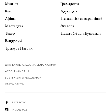
Музыка
Грамадства
Кіно
Адукацыя
Афіша
Псіхалогія і самаразвіццё
Мастацтва
Экалогія
Тэатр
Паштоўкі ад «Будзьма!»
Вандроўкі
Трызуб і Пагоня
ШТО ТАКОЕ «БУДЗЬМА БЕЛАРУСАМІ!»
АСОБЫ КАМПАНІІ
УСЕ ПРАЕКТЫ «БУДЗЬМА!»
КАРТА САЙТА
FACEBOOK
INSTAGRAM