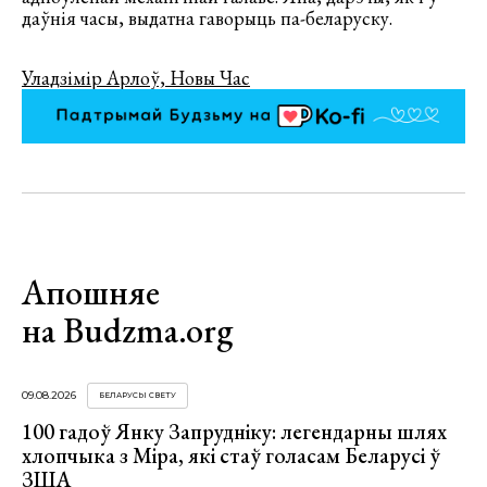
даўнія часы, выдатна гаворыць па-беларуску.
Уладзімір Арлоў, Новы Час
Апошняе
на Budzma.org
09.08.2026
БЕЛАРУСЫ СВЕТУ
100 гадоў Янку Запрудніку: легендарны шлях
хлопчыка з Міра, які стаў голасам Беларусі ў
ЗША