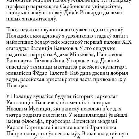
прафесар парыжскага Сарбонскага ўніверсітэта,
гісторык і знаўца моваў Дзід’е Рышардо ды шмат
іншых знакамітасцяў.
Такія педагогі і вучоныя выхоўвалі годных вучняў.
Полацкіх выкладчыкаў з удзячнасцю згадваў адзін з
найлепшых беларускіх мастакоў першай паловы ХІХ
стагоддзя Валянцін Ваньковіч. У яго спадчыне
выдатныя партрэты Адама Міцкевіча, Напалеона
Банапарта, Тамаша Зана. У горадзе над Дзвіной
спасцігаў таямніцы мастацтва расейскі скульптар і
жывапісец Фёдар Талстой. Каб даць дзецям добрыя
веды, расейская арыстакратыя часта прывозіла іх у
Полацак.
У Полацку вучыліся будучы гісторык і археолаг
Канстанцін Тышкевіч, пісьменнік і гісторык
Нікадым Мусніцкі, які напісаў некалькі п’ес для
тэатра роднага калегіюма. У энцыклапедыі ўвайшлі
імёны філосафа, прафесара Віленскай акадэміі
Караля Карыцкага і ягонага калегі Францішка
Папроцкага, што ўзначальваў у Вільні акадэмічную