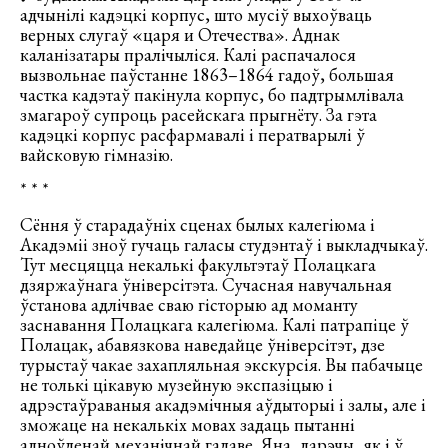
адчынілі кадэцкі корпус, што мусіў выхоўваць
верных слугаў «царя и Отечества». Аднак
каланізатары пралічыліся. Калі распачалося
вызвольнае паўстанне 1863–1864 гадоў, большая
частка кадэтаў пакінула корпус, бо падтрымлівала
змагароў супроць расейскага прыгнёту. За гэта
кадэцкі корпус расфармавалі і ператварылі ў
вайсковую гімназію.
* * *
Сёння ў старадаўніх сценах былых калегіюма і
Акадэміі зноў гучаць галасы студэнтаў і выкладчыкаў.
Тут месцяцца некалькі факультэтаў Полацкага
дзяржаўнага ўніверсітэта. Сучасная навучальная
ўстанова адлічвае сваю гісторыю ад моманту
заснавання Полацкага калегіюма. Калі патрапіце ў
Полацак, абавязкова наведайце ўніверсітэт, дзе
турыстаў чакае захапляльная экскурсія. Вы пабачыце
не толькі цікавую музейную экспазіцыю і
адрэстаўраваныя акадэмічныя аўдыторыі і залы, але і
зможаце на некалькіх мовах задаць пытанні
адноўленай механічнай галаве. Яна, дарэчы, як і ў