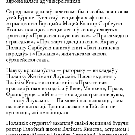
адрознівалася ад універсітэцкай.
Сярод выкладчыкаў калегіюма былі асобы, знаныя ва
ўсёй Еўропе. Тут чытаў лекцыі філосаф і паэт,
«хрысціянскі Гарацый» Мацей Казімір Сарбеўскі.
Ягоныя полацкія лекцыі леглі ў аснову славутых
трактатаў «Пра дасканалую паэзію», «Пра камедыю
і трагедыю», «Пра жарт і дасціпнасць». Якраз у
Полацку Сарбеўскі напісаў кнігі «Багі паганскіх
народаў» і «Паэтыка», якія таксама чакала
еўрапейская слава.
Навуку красамоўства — рыторыку — выкладаў у
Полацку Жыгімонт Лаўксмін. Пасля выдання ў
Вялікім Княстве ягоная кніга «Практычнае
красамоўства» выходзіла ў Вене, Мюнхене, Празе,
Франкфурце … «Мова — гэта адлюстраванне душы,
— пісаў Лаўксмін. — Па мове і нас пазнаюць, і мы
пазнаём кагосьці. Трапна сказана: «Той збан не
купляюць, які не звініць»».
Полацкіх студэнтаў захапляў сваімі лекцыямі будучы
рэктар Галоўнай школы Вялікага Княства, астраном і
матэматык Марцін Пачобут-Адляніцкі. Тут працаваў