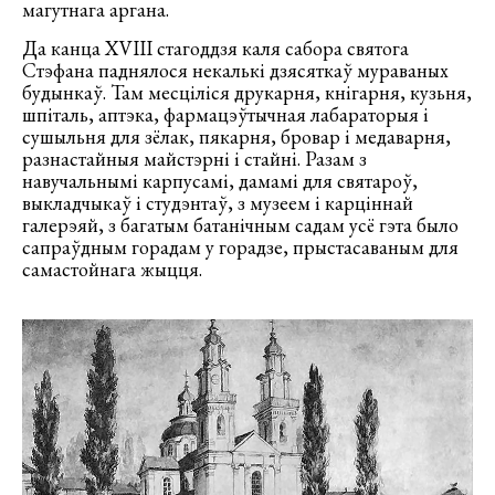
магутнага аргана.
Да канца ХVIII стагоддзя каля сабора святога
Стэфана паднялося некалькі дзясяткаў мураваных
будынкаў. Там месціліся друкарня, кнігарня, кузьня,
шпіталь, аптэка, фармацэўтычная лабараторыя і
сушыльня для зёлак, пякарня, бровар і медаварня,
разнастайныя майстэрні і стайні. Разам з
навучальнымі карпусамі, дамамі для святароў,
выкладчыкаў і студэнтаў, з музеем і карціннай
галерэяй, з багатым батанічным садам усё гэта было
сапраўдным горадам у горадзе, прыстасаваным для
самастойнага жыцця.