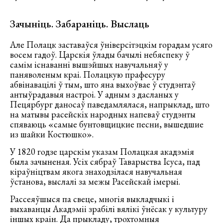
Зачыніць. Забараніць. Выслаць
Але Полацк заставаўся ўніверсітэцкім горадам усяго
восем гадоў. Царскія ўлады бачылі небяспеку ў
самім існаванні вышэйшых навучальняў у
паняволеным краі. Полацкую прафесуру
абвінавацілі ў тым, што яна выхоўвае ў студэнтаў
антыўрадавыя настроі. У адным з дасланых у
Пецярбург даносаў паведамлялася, напрыклад, што
на матывы расейскіх народных напеваў студэнты
спяваюць «самые бунтовщицкие песни, вышедшие
из шайки Костюшко».
У 1820 годзе царскім указам Полацкая акадэмія
была зачыненая. Усіх сябраў Таварыства Ісуса, пад
кіраўніцтвам якога знаходзілася навучальная
ўстанова, выслалі за межы Расейскай імерыі.
Рассеяўшыся па свеце, многія выкладчыкі і
выхаванцы Акадэміі зрабілі вялікі ўнёсак у культуру
іншых краін. Да прыкладу, трохтомныя