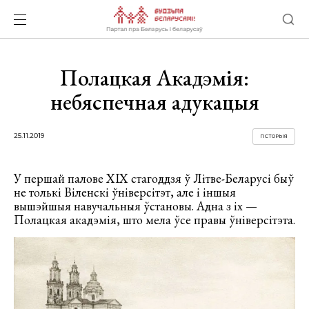
Полацкая Акадэмія:
небяспечная адукацыя
25.11.2019
ГІСТОРЫЯ
У першай палове ХІХ стагоддзя ў Літве-Беларусі быў
не толькі Віленскі ўніверсітэт, але і іншыя
вышэйшыя навучальныя ўстановы. Адна з іх —
Полацкая акадэмія, што мела ўсе правы ўніверсітэта.