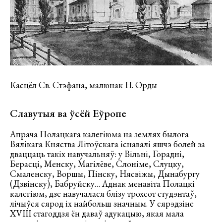
Касцёл Св. Стэфана, малюнак Н. Орды
Славутыя ва ўсёй Еўропе
Апрача Полацкага калегіюма на землях былога
Вялікага Княства Літоўскага існавалі яшчэ болей за
дваццаць такіх навучальняў: у Вільні, Горадні,
Берасці, Менску, Магілёве, Слоніме, Слуцку,
Смаленску, Воршы, Пінску, Нясвіжы, Дынабургу
(Дзвінску), Бабруйску… Аднак менавіта Полацкі
калегіюм, дзе навучалася блізу трохсот студэнтаў,
лічыўся сярод іх найбольш значным. У сярэдзіне
ХVIII стагоддзя ён даваў адукацыю, якая мала