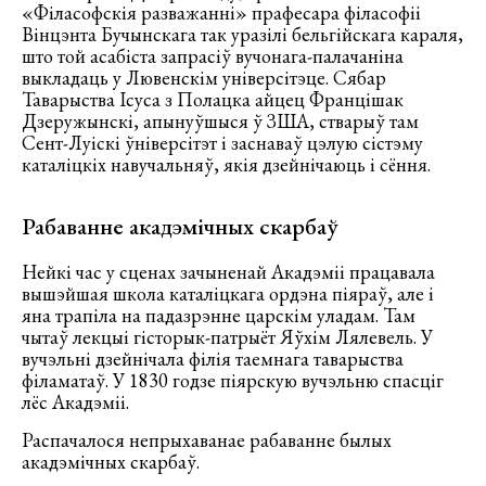
«Філасофскія разважанні» прафесара філасофіі
Вінцэнта Бучынскага так уразілі бельгійскага караля,
што той асабіста запрасіў вучонага-палачаніна
выкладаць у Лювенскім універсітэце. Сябар
Таварыства Ісуса з Полацка айцец Францішак
Дзеружынскі, апынуўшыся ў ЗША, стварыў там
Сент-Луіскі ўніверсітэт і заснаваў цэлую сістэму
каталіцкіх навучальняў, якія дзейнічаюць і сёння.
Рабаванне акадэмічных скарбаў
Нейкі час у сценах зачыненай Акадэміі працавала
вышэйшая школа каталіцкага ордэна піяраў, але і
яна трапіла на падазрэнне царскім уладам. Там
чытаў лекцыі гісторык-патрыёт Яўхім Лялевель. У
вучэльні дзейнічала філія таемнага таварыства
філаматаў. У 1830 годзе піярскую вучэльню спасціг
лёс Акадэміі.
Распачалося непрыхаванае рабаванне былых
акадэмічных скарбаў.