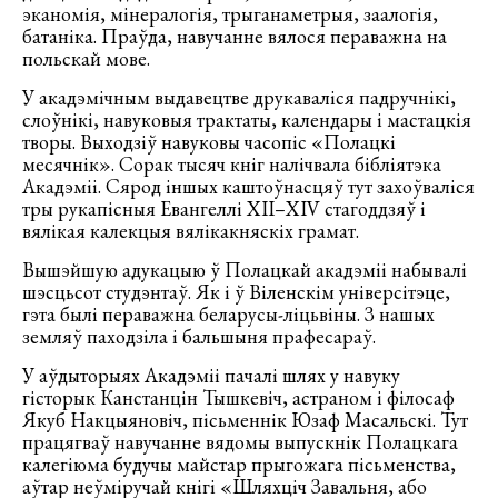
эканомія, мінералогія, трыганаметрыя, заалогія,
батаніка. Праўда, навучанне вялося пераважна на
польскай мове.
У акадэмічным выдавецтве друкаваліся падручнікі,
слоўнікі, навуковыя трактаты, календары і мастацкія
творы. Выходзіў навуковы часопіс «Полацкі
месячнік». Сорак тысяч кніг налічвала бібліятэка
Акадэміі. Сярод іншых каштоўнасцяў тут захоўваліся
тры рукапісныя Евангеллі ХІІ–ХІV стагоддзяў і
вялікая калекцыя вялікакняскіх грамат.
Вышэйшую адукацыю ў Полацкай акадэміі набывалі
шэсцьсот студэнтаў. Як і ў Віленскім універсітэце,
гэта былі пераважна беларусы-ліцьвіны. З нашых
земляў паходзіла і бальшыня прафесараў.
У аўдыторыях Акадэміі пачалі шлях у навуку
гісторык Канстанцін Тышкевіч, астраном і філосаф
Якуб Накцыяновіч, пісьменнік Юзаф Масальскі. Тут
працягваў навучанне вядомы выпускнік Полацкага
калегіюма будучы майстар прыгожага пісьменства,
аўтар неўміручай кнігі «Шляхціч Завальня, або