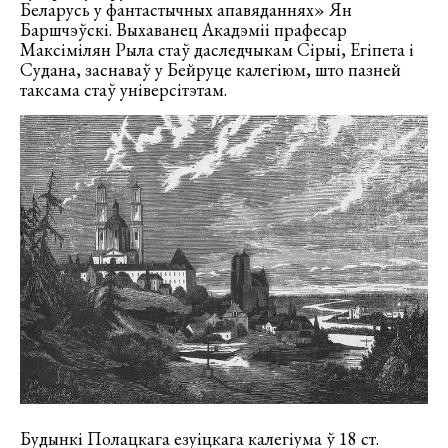
Беларусь у фантастычных апавяданнях» Ян
Баршчэўскі. Выхаванец Акадэміі прафесар
Максімілян Рыла стаў даследчыкам Сірыі, Егіпета і
Судана, заснаваў у Бейруце калегіюм, што пазней
таксама стаў універсітэтам.
Будынкі Полацкага езуіцкага калегіума ў 18 ст.