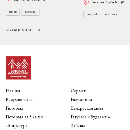
Галерэя Клуба MiL (Kościu
МІНСК
ВЫСТАВЫ
УРОЦЛАЎ
ВЫСТАВЫ
ЧЫТАЦЬ ЯШЧЭ
Навіны
Сармат
Калумністыка
Разумняты
Гісторыя
Беларуская мова
Гісторыя за 5 хвілін
Гатуем з «Будзьма!»
Літаратура
Забавы