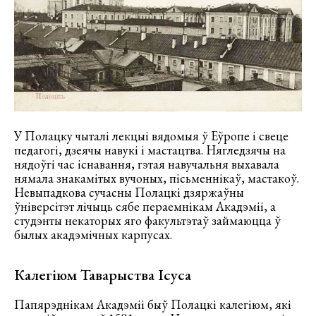
У Полацку чыталі лекцыі вядомыя ў Еўропе і свеце
педагогі, дзеячы навукі і мастацтва. Нягледзячы на
нядоўгі час існавання, гэтая навучальня выхавала
нямала знакамітых вучоных, пісьменнікаў, мастакоў.
Невыпадкова сучасны Полацкі дзяржаўны
ўніверсітэт лічыць сябе пераемнікам Акадэміі, а
студэнты некаторых яго факультэтаў займаюцца ў
былых акадэмічных карпусах.
Калегіюм Таварыства Ісуса
Папярэднікам Акадэміі быў Полацкі калегіюм, які