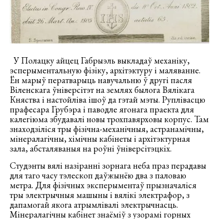
У Полацку айцец Габрыэль выкладаў механіку,
эсперыментальную фізіку, архітэктуру і маляванне.
Ён марыў ператварыць навучальню ў другі пасля
Віленскага ўніверсітэт на землях былога Вялікага
Княства і настойліва ішоў да гэтай мэты. Руплівасцю
прафесара Грубэра і паводле ягонага праекта для
калегіюма збудавалі новы трохпавярховы корпус. Там
знаходзіліся тры фізічна-механічныя, астранамічны,
мінералагічны, хімічны кабінеты і архітэктурная
зала, абсталяваныя на роўні ўніверсітэцкіх.
Студэнты вялі назіранні зорнага неба праз перадавы
для таго часу тэлескоп даўжынёю два з паловаю
метра. Для фізічных эксперыментаў прызначаліся
тры электрычныя машыны і вялікі электрафор, з
дапамогай якога атрымлівалі электрычнасць.
Мінералагічны кабінет знаёміў з узорамі горных