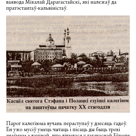
ваявода Мікалай Дарагастайскі, які належаў да
пратэстантаў-кальвіністаў.
Парог калегіюма вучань пераступаў у дзесяць гадоў.
Ён ужо мусіў умець чытаць і пісаць ды быць трохі
знаёмым з лацінай, што лічылася у тагачаснай Еўропе