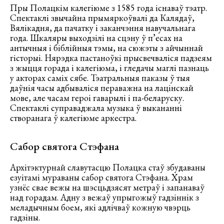
Пры Полацкім калегіюме з 1585 года існаваў тэатр.
Спектаклі звычайна прымяркоўвалі да Калядаў,
Вялікадня, да пачатку і заканчэння навучальнага
года. Шкаляры выходзілі на сцэну ў п’есах на
антычныя і біблійныя тэмы, на сюжэты з айчыннай
гісторыі. Нярэдка пастаноўкі прысвечваліся падзеям
з жыцця горада і калегіюма, і гледачы маглі пазнаць
у акторах саміх сябе. Тэатральныя паказы ў тыя
даўнія часы адбываліся пераважна на лацінскай
мове, але часам героі гаварылі і па-беларуску.
Спектаклі суправаджала музыка ў выкананні
створанага ў калегіюме аркестра.
Сабор святога Стэфана
Архітэктурнай славутасцю Полацка стаў збудаваны
езуітамі мураваны сабор святога Стэфана. Храм
узнёс свае вежы на шэсцьдзясят метраў і запанаваў
над горадам. Адну з вежаў упрыгожыў гадзіннік з
меладычным боем, які адлічваў кожную чвэрць
гадзіны.