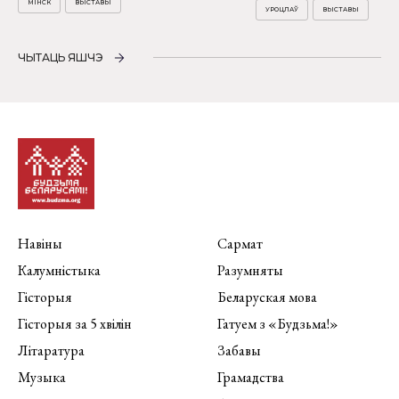
МІНСК
ВЫСТАВЫ
УРОЦЛАЎ
ВЫСТАВЫ
ЧЫТАЦЬ ЯШЧЭ
Навіны
Сармат
Калумністыка
Разумняты
Гісторыя
Беларуская мова
Гісторыя за 5 хвілін
Гатуем з «Будзьма!»
Літаратура
Забавы
Музыка
Грамадства