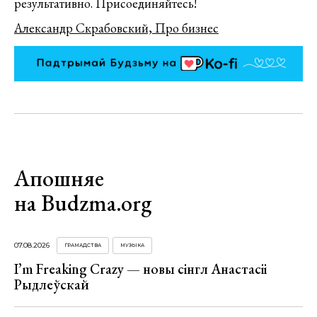
результативно. Присоединяйтесь!
Александр Скрабовский, Про бизнес
Апошняе
на Budzma.org
07.08.2026
ГРАМАДСТВА
МУЗЫКА
I’m Freaking Crazy — новы сінгл Анастасіі
Рыдлеўскай