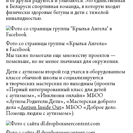
и ее друзья радуются и улыбаются. Это единственная
в Беларуси спортивная команда, в которую входят
физически здоровые бегуны и дети с тяжелой
инвалидностью.
Фото со страницы группы «Крылья Ангела»
в Facebook
Мы также помогали еще множеству проектов —
поменьше, но не менее значимых для окружения.
Дети с аутизмом второй год учатся в оборудованном
классе обычной школы и социализируются
в творческих мастерских по выходным (проекты
«Первый интегрированный класс для детей
с аутизмом», «Инклюзия онлайн» МБОО
«Аутизм.Родители.Дети», «Мастерская доброго
дела «
Autism Inside Out
» МБОО «Доброе дело.
Помощь людям с аутизмом»).
Фото с сайта dl.dropboxusercontent.com