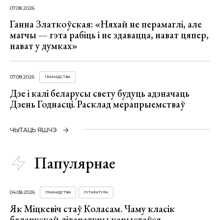
07.08.2026
Ганна Златкоўская: «Няхай не перамаглі, але
магчы — гэта рабіць і не здавацца, нават цяпер,
нават у думках»
07.08.2026
ГРАМАДСТВА
Дзе і калі беларусы свету будуць адзначаць
Дзень Годнасці. Расклад мерапрыемстваў
ЧЫТАЦЬ ЯШЧЭ
Папулярнае
04.08.2026
ГРАМАДСТВА
ЛІТАРАТУРА
Як Міцкевіч стаў Коласам. Чаму класік
беларускай літаратуры карыстаўся