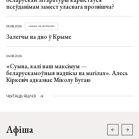
псеўданімам замест уласнага прозвішча?
05.08.2026
«МАМА, НЕ ЖУРЫСЯ!»
Залегчы на дно ў Крыме
04.08.2026
«Сумна, калі наш максімум —
беларускамоўныя надпісы на магілах». Алесь
Кіркевіч адказвае Міколу Бугаю
ЧЫТАЦЬ ЯШЧЭ
Афіша