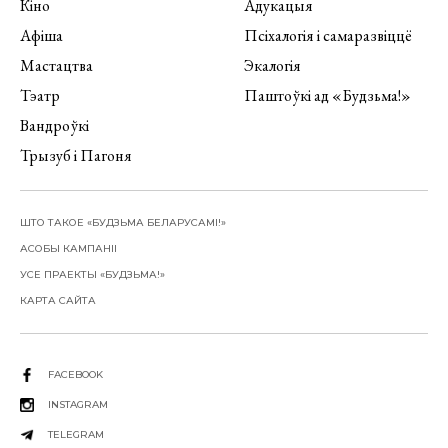
Кіно
Адукацыя
Афіша
Псіхалогія і самаразвіццё
Мастацтва
Экалогія
Тэатр
Паштоўкі ад «Будзьма!»
Вандроўкі
Трызуб і Пагоня
ШТО ТАКОЕ «БУДЗЬМА БЕЛАРУСАМІ!»
АСОБЫ КАМПАНІІ
УСЕ ПРАЕКТЫ «БУДЗЬМА!»
КАРТА САЙТА
FACEBOOK
INSTAGRAM
TELEGRAM