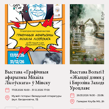
Выстава «Графічныя
Выстава Вольгі На
афарызмы Міхаіла
«Жыццё дзвюх рэк
Лісоўскага» ў Мінску
і Бярэзіна Заходня
Уроцлаве
17.03.2026 16:00 - 31.12.2026 17:00
26.03.2026 16:00 - 25.08.202
Музей гісторыі беларускай літаратуры
(вул. Багдановіча, 13)
Галерэя Клуба MiL (Kościu