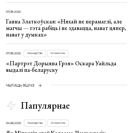
07.08.2026
Ганна Златкоўская: «Няхай не перамаглі, але
магчы — гэта рабіць і не здавацца, нават цяпер,
нават у думках»
07.08.2026
ГРАМАДСТВА
ЛІТАРАТУРА
«Партрэт Дорыяна Грэя» Оскара Уайльда
выдалі па-беларуску
ЧЫТАЦЬ ЯШЧЭ
Папулярнае
04.08.2026
ГРАМАДСТВА
ЛІТАРАТУРА
Як Міцкевіч стаў Коласам. Чаму класік