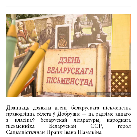
Дваццаць дзявяты дзень беларускага пісьменства
праводзіцца
сёлета ў Добрушы — на радзіме аднаго
з класікаў беларускай літаратуры, народнага
пісьменніка Беларускай ССР, героя
Сацыялістычнай Працы Івана Шамякіна.