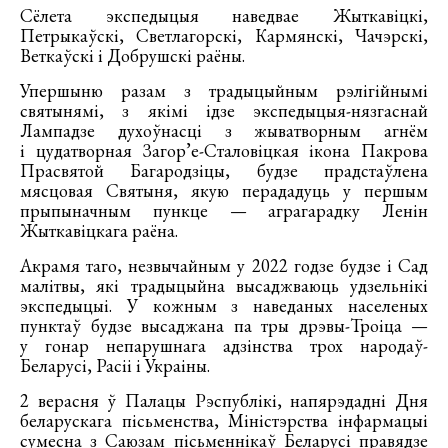
Сёлета экспедыцыя наведвае Жыткавіцкі,
Петрыкаўскі, Светлагорскі, Кармянскі, Чачэрскі,
Веткаўскі і Добрушскі раёны.
Упершыню разам з традыцыйным рэлігійнымі
святынямі, з якімі ідзе экспедыцыя-нязгаснай
Лампадзе духоўнасці з жыватворным агнём
і цудатворная Загор’е-Сталовіцкая ікона Пакрова
Прасвятой Багародзіцы, будзе прадстаўлена
мясцовая Святыня, якую перададуць у першым
прыпыначным пункце — аграгарадку Ленін
Жыткавіцкага раёна.
Акрамя таго, незвычайным у 2022 годзе будзе і Сад
малітвы, які традыцыйна высаджваюць удзельнікі
экспедыцыі. У кожным з наведаных населеных
пунктаў будзе высаджана па тры дрэвы-Троіца —
у гонар непарушнага адзінства трох народаў-
Беларусі, Расіі і Украіны.
2 верасня ў Палацы Рэспублікі, напярэдадні Дня
беларускага пісьменства, Міністэрства інфармацыі
сумесна з Саюзам пісьменнікаў Беларусі правядзе