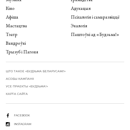
Кіно
Адукацыя
Афіша
Псіхалогія і самаразвіццё
Мастацтва
Экалогія
Тэатр
Паштоўкі ад «Будзьма!»
Вандроўкі
Трызуб і Пагоня
ШТО ТАКОЕ «БУДЗЬМА БЕЛАРУСАМІ!»
АСОБЫ КАМПАНІІ
УСЕ ПРАЕКТЫ «БУДЗЬМА!»
КАРТА САЙТА
FACEBOOK
INSTAGRAM