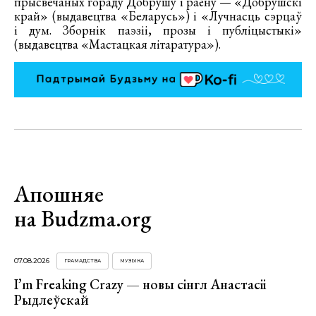
прысвечаных гораду Добрушу і раёну — «Добрушскі
край» (выдавецтва «Беларусь») і «Лучнасць сэрцаў
і дум. Зборнік паэзіі, прозы і публіцыстыкі»
(выдавецтва «Мастацкая літаратура»).
Апошняе
на Budzma.org
07.08.2026
ГРАМАДСТВА
МУЗЫКА
I’m Freaking Crazy — новы сінгл Анастасіі
Рыдлеўскай