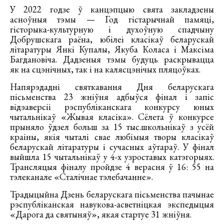
У 2022 годзе ў канцэпцыю свята закладзены
асноўныя тэмы — Год гістарычнай памяці,
гісторыка-культурную і духоўную спадчыну
Добрушскага раёна, юбілеі класікаў беларускай
літаратуры Янкі Купалы, Якуба Коласа і Максіма
Багдановіча. Дадзеныя тэмы будуць раскрывацца
як на сцэнічных, так і на калясцэнічых пляцоўках.
Напярэдадні святкавання Дня беларускага
пісьменства 23 жніўня адбыўся фінал і запіс
відэаверсіі рэспубліканскага конкурсу юных
чытальнікаў «Жывая класіка». Сёлета ў конкурсе
прыняло ўдзел больш за 15 тыс.школьнікаў з усёй
краіны, якія чыталі свае любімыя творы класікаў
беларускай літаратуры і сучасных аўтараў. У фінал
выйшла 15 чытальнікаў у 4-х узроставых катэгорыях.
Трансляцыя фіналу пройдзе 4 верасня ў 16: 55 на
тэлеканале «Сталічнае тэлебачанне».
Традыцыйна Дзень беларускага пісьменства пачынае
рэспубліканская навукова-асветніцкая экспедыцыя
«Дарога да святыняў», якая стартуе 31 жніўня.