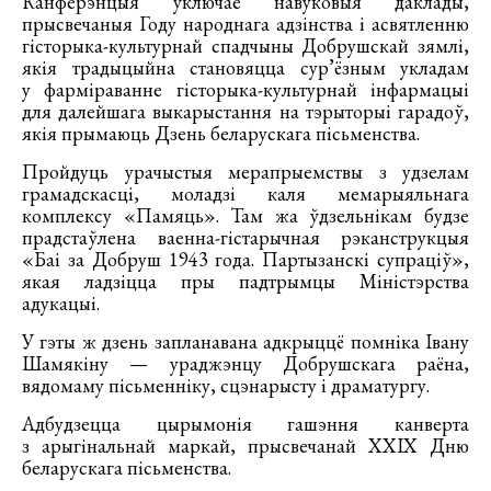
Канферэнцыя ўключае навуковыя даклады,
прысвечаныя Году народнага адзінства і асвятленню
гісторыка-культурнай спадчыны Добрушскай зямлі,
якія традыцыйна становяцца сур’ёзным укладам
у фарміраванне гісторыка-культурнай інфармацыі
для далейшага выкарыстання на тэрыторыі гарадоў,
якія прымаюць Дзень беларускага пісьменства.
Пройдуць урачыстыя мерапрыемствы з удзелам
грамадскасці, моладзі каля мемарыяльнага
комплексу «Памяць». Там жа ўдзельнікам будзе
прадстаўлена ваенна-гістарычная рэканструкцыя
«Баі за Добруш 1943 года. Партызанскі супраціў»,
якая ладзіцца пры падтрымцы Міністэрства
адукацыі.
У гэты ж дзень запланавана адкрыццё помніка Івану
Шамякіну — ураджэнцу Добрушскага раёна,
вядомаму пісьменніку, сцэнарысту і драматургу.
Адбудзецца цырымонія гашэння канверта
з арыгінальнай маркай, прысвечанай ХХІХ Дню
беларускага пісьменства.