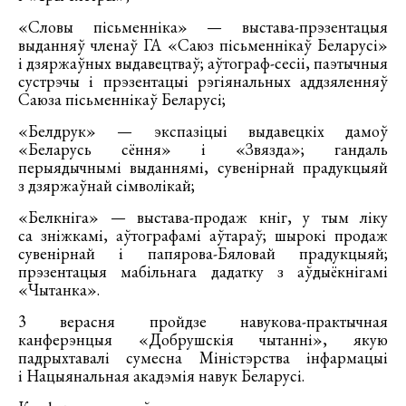
«Словы пісьменніка» — выстава-прэзентацыя
выданняў членаў ГА «Саюз пісьменнікаў Беларусі»
і дзяржаўных выдавецтваў; аўтограф-сесіі, паэтычныя
сустрэчы і прэзентацыі рэгіянальных аддзяленняў
Саюза пісьменнікаў Беларусі;
«Белдрук» — экспазіцыі выдавецкіх дамоў
«Беларусь сёння» і «Звязда»; гандаль
перыядычнымі выданнямі, сувенірнай прадукцыяй
з дзяржаўнай сімволікай;
«Белкніга» — выстава-продаж кніг, у тым ліку
са зніжкамі, аўтографамі аўтараў; шырокі продаж
сувенірнай і папярова-Бяловай прадукцыяй;
прэзентацыя мабільнага дадатку з аўдыёкнігамі
«Чытанка».
3 верасня пройдзе навукова-практычная
канферэнцыя «Добрушскія чытанні», якую
падрыхтавалі сумесна Міністэрства інфармацыі
і Нацыянальная акадэмія навук Беларусі.