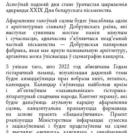
Асноўнай падзеяй дня стане ўрачыстая цырымонія
адкрыцця XXIX Дня беларускага пісьменства.
Афармленне галоўнай сцэны будзе ўвасабляць адзін
з архітэктурных сімвалаў Добрушскага раёна, які
выступае сувязным мостам паміж мінулым
і сучаснасцю, адначасова з’яўляючыся неад’емнай
часткай пісьменства — Добрушская папяровая
фабрыка, якая мае яркую пазнавальную архітэктуру,
арганічна можа ўпісваецца ў сцэнаграфію канцэрта.
З улікам таго, што 2022 год абвешчаны Годам
гістарычнай памяці, візуалізацыя дадзенай тэмы
будзе ажыццяўляцца праз вобразы кнігі, летапісе,
календара. Каляндар з’яўляецца найбольш яркім
і аб’ектыўным «захавальнікам» гісторыка-
літаратурнай спадчыны народа. Кантэнт экранаў, які
будзе дапаўняць агульную карціну афармлення
сцэны, канцэптуальна прапануецца фармаваць
на аснове праекта «Бацькаўшчына». Праект
рэалізуецца Міністэрствам інфармацыі сумесна
з зацікаўленымі і будзе прадстаўлены на сцэне
ў выглядзе «вечнага» календара з аднайменнай