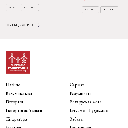
МІНСК
ВЫСТАВЫ
УРОЦЛАЎ
ВЫСТАВЫ
ЧЫТАЦЬ ЯШЧЭ
Навіны
Сармат
Калумністыка
Разумняты
Гісторыя
Беларуская мова
Гісторыя за 5 хвілін
Гатуем з «Будзьма!»
Літаратура
Забавы
Музыка
Грамадства