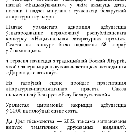
назвай «Бацькаўшчына», у якім ажывуць даты,
постаці і падзеі мінулага і сучаснасці беларускай
літаратуры і культуры.
Падчас урачыстага адкрыцця адбудзецца
ўзнагароджанне пераможцаў рэспубліканскага
конкурсу «Нацыянальная літаратурная прэмія».
Сёлета на конкурс было пададзена 68 твораў
у 7 намінацыях.
4 верасня пачнецца з традыцыйнай Боскай Літургіі,
якой і завершыцца навукова-асветніцкая экспедыцыя
«Дарога да святыняў».
На галоўнай сцэне пройдзе прэзентацыя
літаратурна-патрыятычнага праекта Саюза
пісьменнікаў Беларусі «Бачу Беларусь такой».
Урачыстая цырымонія закрыцця адбудзецца
ў 14:00 на галоўнай сцэне свята.
Да Дня пісьменства — 2022 таксама запланаваны
выпуск тэматычных друкаваных выданняў,