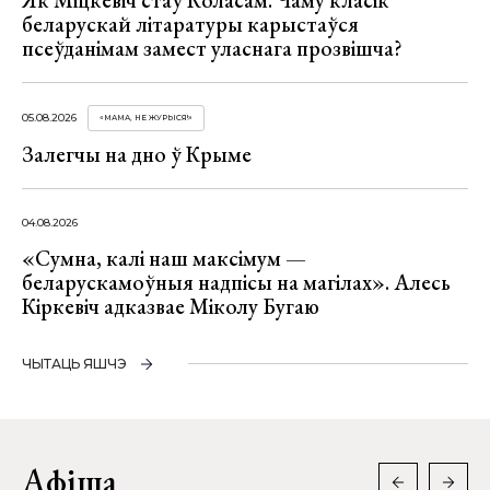
беларускай літаратуры карыстаўся
псеўданімам замест уласнага прозвішча?
05.08.2026
«МАМА, НЕ ЖУРЫСЯ!»
Залегчы на дно ў Крыме
04.08.2026
«Сумна, калі наш максімум —
беларускамоўныя надпісы на магілах». Алесь
Кіркевіч адказвае Міколу Бугаю
ЧЫТАЦЬ ЯШЧЭ
Афіша