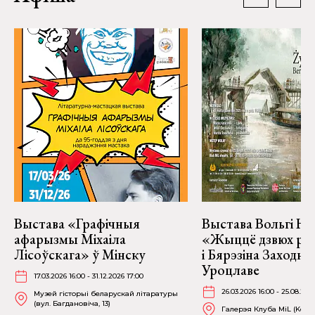
Выстава «Графічныя
Выстава Вольгі На
афарызмы Міхаіла
«Жыццё дзвюх рэк
Лісоўскага» ў Мінску
і Бярэзіна Заходня
Уроцлаве
17.03.2026 16:00 - 31.12.2026 17:00
26.03.2026 16:00 - 25.08.202
Музей гісторыі беларускай літаратуры
(вул. Багдановіча, 13)
Галерэя Клуба MiL (Kościu