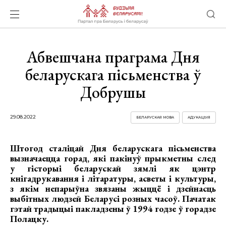
Абвешчана праграма Дня
беларускага пісьменства ў
Добрушы
29.08.2022
БЕЛАРУСКАЯ МОВА
АДУКАЦЫЯ
Штогод сталіцай Дня беларускага пісьменства
вызначаецца горад, які пакінуў прыкметны след
у гісторыі беларускай зямлі як цэнтр
кнігадрукавання і літаратуры, асветы і культуры,
з якім непарыўна звязаны жыццё і дзейнасць
выбітных людзей Беларусі розных часоў. Пачатак
гэтай традыцыі пакладзены ў 1994 годзе ў горадзе
Полацку.