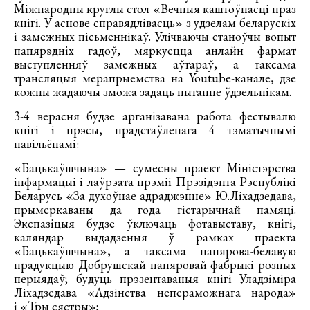
Міжнародны круглы стол «Вечныя каштоўнасці праз
кнігі. У аснове справядлівасць» з удзелам беларускіх
і замежных пісьменнікаў. Улічваючы станоўчы вопыт
папярэдніх гадоў, мяркуецца анлайн фармат
выступленняў замежных аўтараў, а таксама
трансляцыя мерапрыемства на Youtube-канале, дзе
кожны жадаючы зможа задаць пытанне ўдзельнікам.
3-4 верасня будзе арганізавана работа фестывалю
кнігі і прэсы, прадстаўленага 4 тэматычнымі
павільёнамі:
«Бацькаўшчына» — сумесны праект Міністэрства
інфармацыі і лаўрэата прэміі Прэзідэнта Рэспублікі
Беларусь «За духоўнае адраджэнне» Ю.Ліхадзедава,
прымеркаваны да года гістарычнай памяці.
Экспазіцыя будзе ўключаць фотавыставу, кнігі,
каляндар выдадзеныя ў рамках праекта
«Бацькаўшчына», а таксама папярова-белавую
прадукцыю Добрушскай папяровай фабрыкі розных
перыядаў; будуць прэзентаваныя кнігі Уладзіміра
Ліхадзедава «Адзінства непераможнага народа»
і «Тры сястры»;