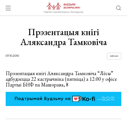
Прэзентацыя кнігі
Аляксандра Тамковіча
07.10.2010
АФІША
Прэзентацыя кнігі Аляксандра Тамковіча “Лёсы”
адбудзецца 22 кастрычніка (пятніца) а 12:00 у офісе
Партыі БНФ па Машэрава, 8