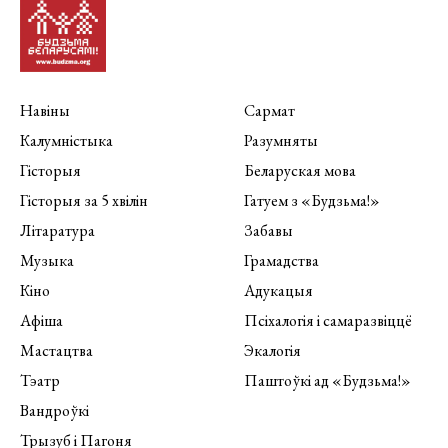
Навіны
Сармат
Калумністыка
Разумняты
Гісторыя
Беларуская мова
Гісторыя за 5 хвілін
Гатуем з «Будзьма!»
Літаратура
Забавы
Музыка
Грамадства
Кіно
Адукацыя
Афіша
Псіхалогія і самаразвіццё
Мастацтва
Экалогія
Тэатр
Паштоўкі ад «Будзьма!»
Вандроўкі
Трызуб і Пагоня