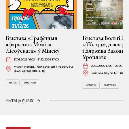
Выстава «Графічныя
Выстава Вольгі На
афарызмы Міхаіла
«Жыццё дзвюх рэк
Лісоўскага» ў Мінску
і Бярэзіна Заходня
Уроцлаве
17.03.2026 16:00 - 31.12.2026 17:00
26.03.2026 16:00 - 25.08.202
Музей гісторыі беларускай літаратуры
(вул. Багдановіча, 13)
Галерэя Клуба MiL (Kościu
МІНСК
ВЫСТАВЫ
УРОЦЛАЎ
ВЫСТАВЫ
ЧЫТАЦЬ ЯШЧЭ