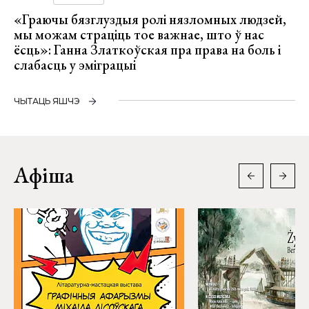
«Граючы бязглуздыя ролі нязломных людзей,
мы можам страціць тое важнае, што ў нас
ёсць»: Ганна Златкоўская пра права на боль і
слабасць у эміграцыі
ЧЫТАЦЬ ЯШЧЭ
Афіша