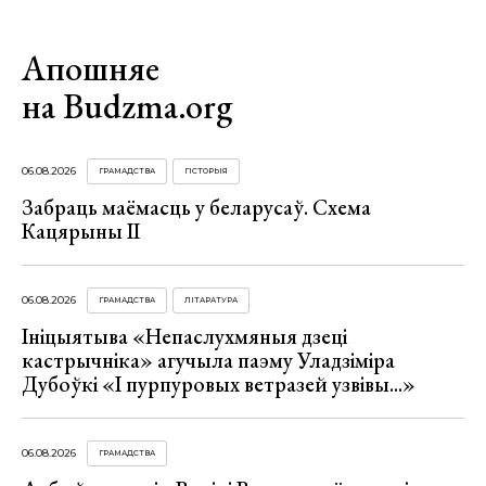
Апошняе
на Budzma.org
06.08.2026
ГРАМАДСТВА
ГІСТОРЫЯ
Забраць маёмасць у беларусаў. Схема
Кацярыны ІІ
06.08.2026
ГРАМАДСТВА
ЛІТАРАТУРА
Ініцыятыва «Непаслухмяныя дзеці
кастрычніка» агучыла паэму Уладзіміра
Дубоўкі «І пурпуровых ветразей узвівы...»
06.08.2026
ГРАМАДСТВА