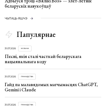
Адбыўся трэці «Вялікі Воз» — злёт-летнік
беларускіх навукоўцаў
ЧЫТАЦЬ ЯШЧЭ
Папулярнае
31.07.2026
МУЗЫКА
Песні, якія сталі часткай беларускага
нацыянальнага коду
31.07.2026
ГРАМАДСТВА
Гайд па малавядомых магчымасцях ChatGPT,
Gemini і Claude
31.07.2026
ГРАМАДСТВА