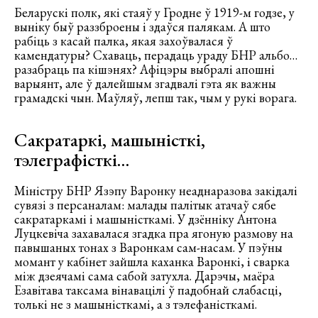
Беларускі полк, які стаяў у Гродне ў 1919-м годзе, у
выніку быў раззброены і здаўся палякам. А што
рабіць з касай палка, якая захоўвалася ў
камендатуры? Схаваць, перадаць ураду БНР альбо…
разабраць па кішэнях? Афіцэры выбралі апошні
варыянт, але ў далейшым згадвалі гэта як важны
грамадскі чын. Маўляў, лепш так, чым у рукі ворага.
Сакратаркі, машыністкі,
тэлеграфісткі…
Міністру БНР Язэпу Варонку неаднаразова закідалі
сувязі з персаналам: малады палітык атачаў сябе
сакратаркамі і машыністкамі. У дзённіку Антона
Луцкевіча захавалася згадка пра ягоную размову на
павышаных тонах з Варонкам сам-насам. У пэўны
момант у кабінет зайшла каханка Варонкі, і сварка
між дзеячамі сама сабой затухла. Дарэчы, маёра
Езавітава таксама вінавацілі ў падобнай слабасці,
толькі не з машыністкамі, а з тэлефаністкамі.