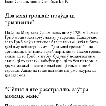
Іваноўскі апынецца ў абойме БНР.
Два мяхі грошай: праўда ці
трызненне?
Паўліна Мядзёлка ўспамінала, што ў 1920-м Тамаш
Грыб моцна захварэў, ляжаў у гарачцы. Папярэдне
эсэр Грыб меў кантакты з бальшавікамі, якія нібыта
далі яму неблагую суму – “два мяхі грошай” – на
арганізацыю антыпольскай партызанкі. Пасля грошы
зніклі: ці то Грыб іх згубіў, будучы ў неадэкватным
стане, ці то схаваў і забыўся дзе, ці то ўся гісторыі з
двума мяхамі – усяго толькі сон ці трызненне ў
гарачцы. Адказ на гэтае пытанне мы ўжо наўрад ці
даведаемся.
“Сёння я яго расстраляю, заўтра –
можаце мяне”
Палякі ведалі пра кантакты Грыба з бальшавікамі,