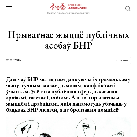
Прыватнае жыццё публічных
асобаў БНР
05.07.2018
КРЫЛЫ БНР
Дзеячаў БНР мы ведаем дзякуючы іх грамадскаму
чыну, гучным заявам, дамовам, канфліктам і
ўчынкам. Усё гэта публічная сфера, захаваная
архівамі, газетамі, кнігамі. А што з прыватным
жыццём і драбніцамі, якія дапамогуць убачыць у
бацьках БНР людзей, а не бронзавыя помнікі?