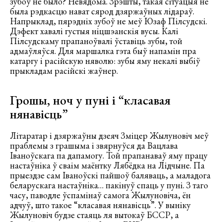
зубоў не было? Невядома. Зрэшты, такая сітуацыя не
была рэдкасцю нават сярод дзяржаўных лідараў.
Напрыклад, пярэдніх зубоў не меў Юзаф Пілсудскі.
Дэфект хавалі густыя ніцшэанскія вусы. Калі
Пілсудскаму прапаноўвалі ўставіць зубы, той
адмаўляўся. Для маршалка гэта быў напамін пра
катаргу і расійскую няволю: зубы яму некалі выбіў
прыкладам расійскі жаўнер.
Грошы, ноч у пуні і “класавая
нянавісць”
Літаратар і дзяржаўны дзеяч Зміцер Жылуновіч меў
праблемы з грашыма і звярнуўся да Вацлава
Іваноўскага па дапамогу. Той прапанаваў яму працу
настаўніка ў сваім маёнтку Лябёдка на Лідчыне. Па
прыездзе сам Іваноўскі пайшоў баляваць, а маладога
беларускага настаўніка… пакінуў спаць у пуні. З таго
часу, паводле ўспамінаў самога Жылуновіча, ён
адчуў, што такое “класавая нянавісць”. У выніку
Жылуновіч будзе стаяць ля вытокаў БССР, а