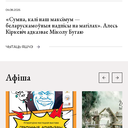
04.08.2026
«Сумна, калі наш максімум —
беларускамоўныя надпісы на магілах». Алесь
Кіркевіч адказвае Міколу Бугаю
ЧЫТАЦЬ ЯШЧЭ
Афіша