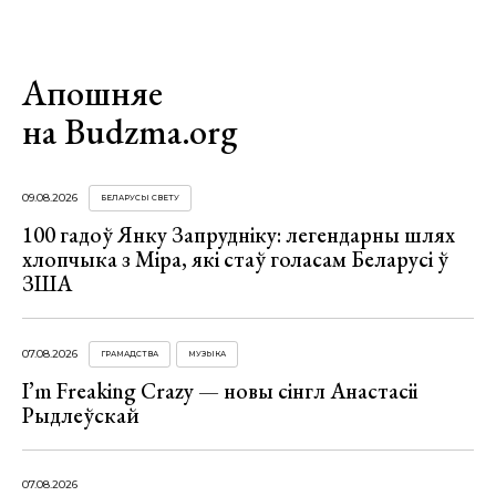
Апошняе
на Budzma.org
09.08.2026
БЕЛАРУСЫ СВЕТУ
100 гадоў Янку Запрудніку: легендарны шлях
хлопчыка з Міра, які стаў голасам Беларусі ў
ЗША
07.08.2026
ГРАМАДСТВА
МУЗЫКА
I’m Freaking Crazy — новы сінгл Анастасіі
Рыдлеўскай
07.08.2026