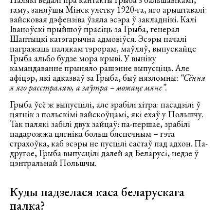
таму, заняўшы Мінск улетку 1920-га, яго арыштавалі:
вайсковая дэфензіва ўзяла эсэра ў закладнікі. Калі
Іваноўскі прыйшоў прасіць за Грыба, генерал
Шаптыцкі катэгарычна адмовіўся. Эсэры пачалі
пагражаць палякам тэрорам, маўляў, выпускайце
Грыба альбо будзе мора крыві. У выніку
камандаванне прыняло рашэнне выпусціць. Але
афіцэр, які адказваў за Грыба, быў нязломны:
“Сёння
я яго расстраляю, а заўтра – можаце мяне”.
Грыба ўсё ж выпусцілі, але зрабілі хітра: пасадзілі ў
цягнік з польскімі вайскоўцамі, які ехаў у Польшчу.
Так палякі забілі двух зайцаў: па-першае, зрабілі
падарожжа цягніка больш бяспечным – гэта
страхоўка, каб эсэры не пусцілі састаў пад адхон. Па-
другое, Грыба выпусцілі далей ад Беларусі, недзе ў
цэнтральнай Польшчы.
Куды падзелася каса беларускага
палка?