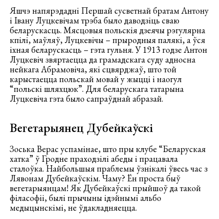
Яшчэ напярэдадні Першай сусветнай братам Антону
і Івану Луцкевічам трэба было даводзіць сваю
беларускасць. Мясцовыя польскія дзеячы рэгулярна
кпілі, маўляў, Луцкевічы – прыродныя палякі, а ўся
іхная беларускасць – гэта гульня. У 1913 годзе Антон
Луцкевіч звяртаецца да грамадскага суду адносна
нейкага Абрамовіча, які сцвярджаў, што той
карыстаецца польскай мовай у жыцці і наогул
“польскі шляхцюк”. Для беларускага татарына
Луцкевіча гэта было сапраўднай абразай.
Вегетарыянец Дубейкаўскі
Зоська Верас успамінае, што пры клубе “Беларуская
хатка” ў Гродне праходзілі абеды і працавала
сталоўка. Найбольшыя праблемы ўзнікалі ўвесь час з
Лявонам Дубейкаўскім. Чаму? Ён проста быў
вегетарыянцам! Як Дубейкаўскі прыйшоў да такой
філасофіі, былі прычыны ідэйнымі альбо
медыцынскімі, не ўдакладняецца.