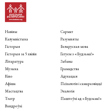
Навіны
Сармат
Калумністыка
Разумняты
Гісторыя
Беларуская мова
Гісторыя за 5 хвілін
Гатуем з «Будзьма!»
Літаратура
Забавы
Музыка
Грамадства
Кіно
Адукацыя
Афіша
Псіхалогія і самаразвіццё
Мастацтва
Экалогія
Тэатр
Паштоўкі ад «Будзьма!»
Вандроўкі