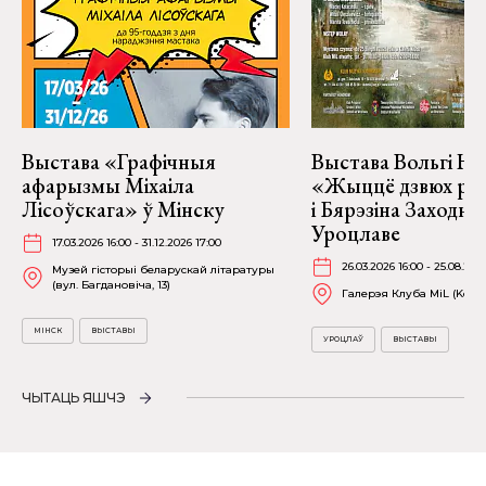
Выстава «Графічныя
Выстава Вольгі На
афарызмы Міхаіла
«Жыццё дзвюх рэк
Лісоўскага» ў Мінску
і Бярэзіна Заходня
Уроцлаве
17.03.2026 16:00 - 31.12.2026 17:00
26.03.2026 16:00 - 25.08.202
Музей гісторыі беларускай літаратуры
(вул. Багдановіча, 13)
Галерэя Клуба MiL (Kościu
МІНСК
ВЫСТАВЫ
УРОЦЛАЎ
ВЫСТАВЫ
ЧЫТАЦЬ ЯШЧЭ