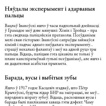
Няўдалы эксперымент і адарваныя
пальцы
Вацлаў Іваноўскі яшчэ ў часы падпольнай дзейнасці
ў Грамадзе меў дзве мянушкі: Хімік і Тройца – пра
гэта сведчаць паліцэйскія пратаколы. Псеўданімы
мелі сваю гісторыю: Іваноўскі сапраўды займаўся
хіміяй і падчас аднаго няўдалага эксперыменту…
страціў некалькі фалангаў і меў на адной руцэ тры
пальцы. Відаць, паліцыю гэта цікавіла не толькі ў
плане канспіратыўнай гульні псеўданімаў, але яшчэ і
як дадатковая асабістая прыкмета.
Барада, вусы і выбітыя зубы
Яшчэ ў 1917 годзе Касцевіч згадваў, што Пётр
Крычэўскі, будучы лідар БНР на эміграцыі, не меў…
пярэдняга шэрагу зубоў. Відаць, раскошныя вусы і
барада былі пакліканыя хаваць гэты дэфект. Чаму