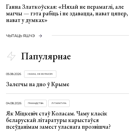
Ганна Златкоўская: «Няхай не перамаглі, але
магчы — гэта рабіць і не здавацца, нават цяпер,
нават у думках»
ЧЫТАЦЬ ЯШЧЭ
Папулярнае
05.08.2026
«МАМА, НЕ ЖУРЫСЯ!»
Залегчы на дно ў Крыме
04.08.2026
ГРАМАДСТВА
ЛІТАРАТУРА
Як Міцкевіч стаў Коласам. Чаму класік
беларускай літаратуры карыстаўся
псеўданімам замест уласнага прозвішча?