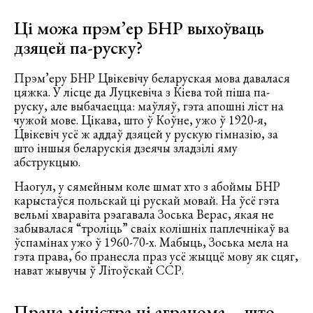
Ці можа прэм’ер БНР выхоўваць
дзяцей па-руску?
Прэм’еру БНР Цвікевічу беларуская мова давалася
цяжка. У лісце да Луцкевіча з Кіева той піша па-
руску, але выбачаецца: маўляў, гэта апошні ліст на
чужой мове. Цікава, што ў Коўне, ужо ў 1920-я,
Цвікевіч усё ж аддаў дзяцей у рускую гімназію, за
што іншыя беларускія дзеячы зладзілі яму
абструкцыю.
Наогул, у сямейным коле шмат хто з абоймы БНР
карыстаўся польскай ці рускай мовай. На ўсё гэта
вельмі хваравіта рэагавала Зоська Верас, якая не
забывалася “троліць” сваіх колішніх паплечнікаў ва
ўспамінах ужо ў 1960-70-х. Мабыць, Зоська мела на
гэта права, бо пранесла праз усё жыццё мову як сцяг,
нават жывучы ў Літоўскай ССР.
Праца міністра ці агранома – што