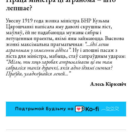
лепшае?
Увесну 1919 года жонка міністра БНР Кузьмы
Цярэшчанкі напісала яму даволі скрушны ліст,
маўляў, ёй не падабаюцца мужавы сябры і
летуценныя праекты, якімі яны займаюцца. Выснова
жонкі максімальна прагматычная:
“…ідзі лепш
аграномам у зямельны аддзел”
. Ну і апошні пасаж з
ліста для міністра, мабыць, стаў сапраўдным ударам:
“Мілы, ты хоць заробак атрымліваеш ці вы там
сабраліся такія дурачкі, якія адно ідэямі сытыя?
Праўда, уладкоўвайся лепей…”
Алесь Кіркевіч